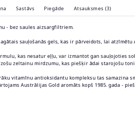
ana
Sastāvs
Piegāde
Atsauksmes (3)
 - bez saules aizsargfiltriem.
gātais sauļošanās gels, kas ir pārveidots, lai atzīmētu 
mulu, kas nesatur eļļu, var izmantot gan sauļojoties so
zošu zeltainu mirdzumu, kas piešķir ādai starojošu toni
irāku vitamīnu antioksidantu kompleksu tas samazina sm
tojams Austrālijas Gold aromāts kopš 1985. gada - piešķi