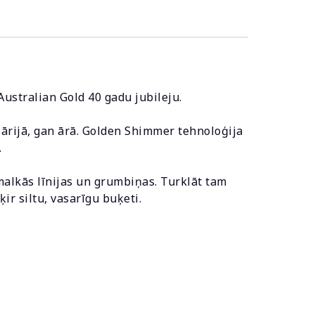
Australian Gold 40 gadu jubileju.
lārijā, gan ārā. Golden Shimmer tehnoloģija
.
alkās līnijas un grumbiņas. Turklāt tam
r siltu, vasarīgu buķeti.