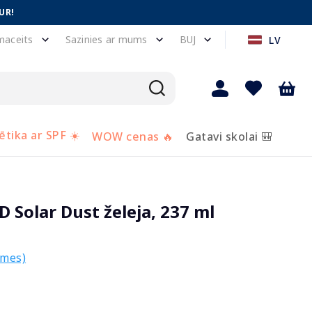
UR!
maceits
Sazinies ar mums
BUJ
LV
tika ar SPF ☀️
WOW cenas 🔥
Gatavi skolai 🎒
Solar Dust želeja, 237 ml
smes)