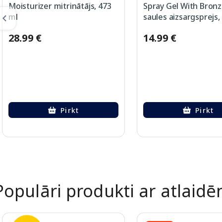
Moisturizer mitrinātājs, 473
Spray Gel With Bronz
ml
saules aizsargsprejs,
28.99 €
14.99 €
Pirkt
Pirkt
Page 1 of 2
Populāri produkti ar atlaid