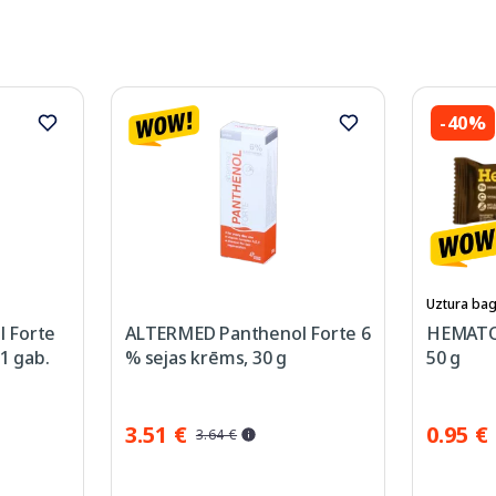
-40%
Uztura bag
 Forte
ALTERMED Panthenol Forte 6
HEMATOG
1 gab.
% sejas krēms, 30 g
50 g
3.51 €
0.95 €
3.64 €