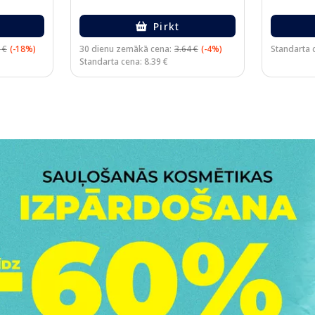
Pirkt
 €
(-18%)
30 dienu zemākā cena:
3.64 €
(-4%)
Standarta c
Standarta cena: 8.39 €