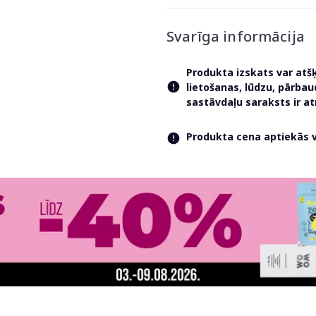
Svarīga informācija
Produkta izskats var atš
lietošanas, lūdzu, pārba
sastāvdaļu saraksts ir 
Produkta cena aptiekās va