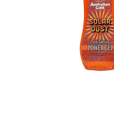
Item
1
of
1
Item
1
of
1