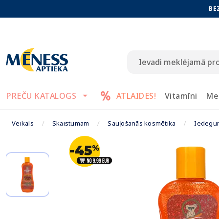
BE
PREČU KATALOGS
ATLAIDES!
Vitamīni
Me
Veikals
Skaistumam
Sauļošanās kosmētika
Iedeg