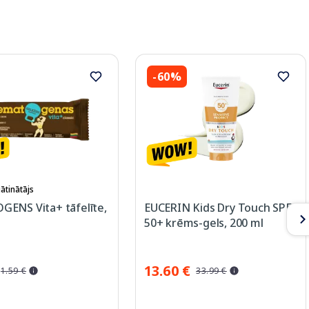
-60%
ātinātājs
ENS Vita+ tāfelīte,
EUCERIN Kids Dry Touch SPF
50+ krēms-gels, 200 ml
13.60 €
1.59 €
33.99 €