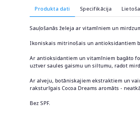
Produkta dati
Specifikācija
Lietoš
Sauļošanās želeja ar vitamīniem un mirdzumu
Ikoniskais mitrinošais un antioksidantiem ba
Ar antioksidantiem un vitamīniem bagāto for
uztver saules gaismu un siltumu, radot mird
Ar alveju, botāniskajiem ekstraktiem un va
raksturīgais Cocoa Dreams aromāts - neatkār
Bez SPF.