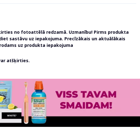
ķirties no fotoattēlā redzamā. Uzmanību! Pirms produkta
udiet sastāvu uz iepakojuma. Precīzākais un aktuālākais
atrodams uz produkta iepakojuma
r atšķirties.