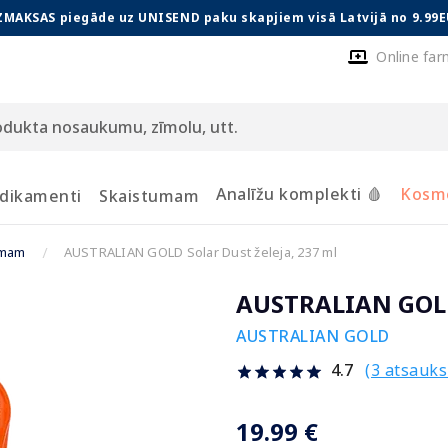
ZMAKSAS piegāde uz UNISEND paku skapjiem visā Latvijā no 9.99E
Online far
Analīžu komplekti 🩸
Kosmē
dikamenti
Skaistumam
umam
AUSTRALIAN GOLD Solar Dust želeja, 237 ml
AUSTRALIAN GOLD 
AUSTRALIAN GOLD
(3 atsauk
4.7
19.99 €