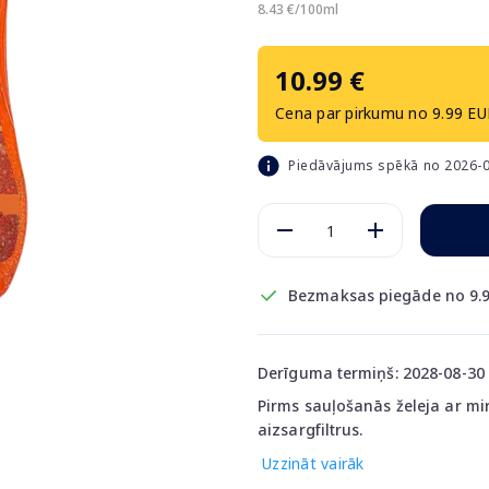
8.43 €/100ml
10.99 €
Cena par pirkumu no 9.99 EU
Piedāvājums spēkā no 2026-0
Bezmaksas piegāde no 9.9
Derīguma termiņš: 2028-08-30
Pirms sauļošanās želeja ar mir
aizsargfiltrus.
Uzzināt vairāk