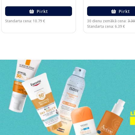
Pirkt
Pirkt
Standarta cena: 10.79 €
30 dienu zemākā cena:
3.30
Standarta cena: 6.39 €
Page 1 of 3