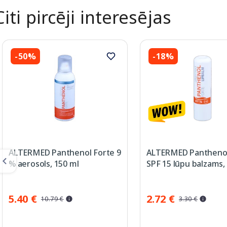
Citi pircēji interesējas
-50%
-18%
ALTERMED Panthenol Forte 9
ALTERMED Panthenol
% aerosols, 150 ml
SPF 15 lūpu balzams, 
5.40 €
2.72 €
10.79 €
3.30 €