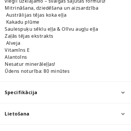
viegli uzklājamo – svaigas sajūtas formulu!
Mitrināšana, dziedēšana un aizsardzība
Austrālijas tējas koka eļļa
Kakadu plūme
Saulespuķu sēklu eļļa & Olīvu augļu eļļa
Zaļās tējas ekstrakts
Alveja
Vitamīns E
Alantoīns
Nesatur minerāleļļas!
Ūdens noturība: 80 minūtes
Specifikācija
Lietošana