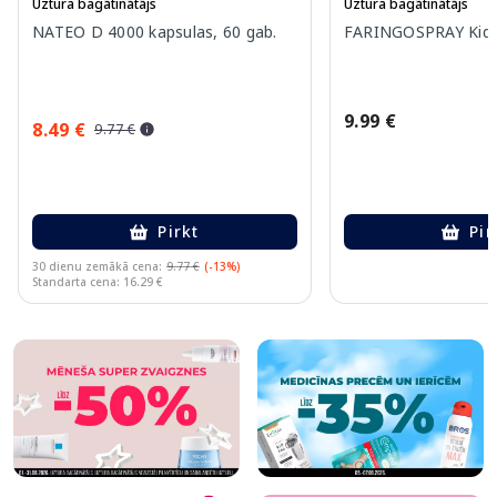
Uztura bagātinātājs
Uztura bagātinātājs
NATEO D 4000 kapsulas, 60 gab.
FARINGOSPRAY Kids 
9.99 €
8.49 €
9.77 €
Pirkt
Pir
30 dienu zemākā cena:
9.77 €
(-13%)
Standarta cena: 16.29 €
Page 1 of 10