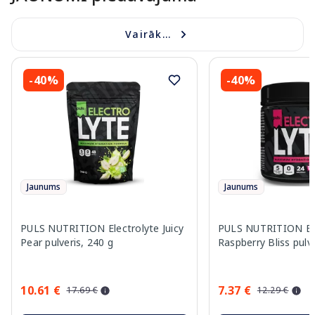
Vairāk...
-40%
-40%
Jaunums
Jaunums
PULS NUTRITION Electrolyte Juicy
PULS NUTRITION Ele
Pear pulveris, 240 g
Raspberry Bliss pulve
10.61 €
7.37 €
17.69 €
12.29 €