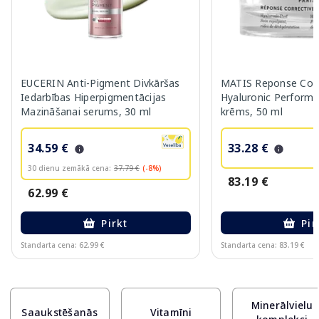
EUCERIN Anti-Pigment Divkāršas
MATIS Reponse Corr
Iedarbības Hiperpigmentācijas
Hyaluronic Performa
Mazināšanai serums, 30 ml
krēms, 50 ml
34.59 €
33.28 €
30 dienu zemākā cena:
37.79 €
(-8%)
83.19 €
62.99 €
Pirkt
Pir
Standarta cena: 62.99 €
Standarta cena: 83.19 €
Page 1 of 10
Minerālvielu
Saaukstēšanās
Vitamīni