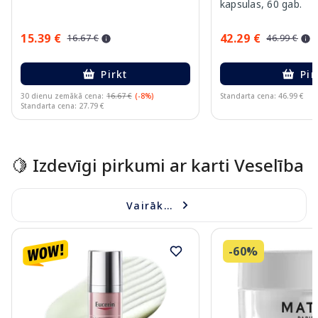
kapsulas, 60 gab.
15.39 €
42.29 €
16.67 €
46.99 €
Pirkt
Pir
30 dienu zemākā cena:
16.67 €
(-8%)
Standarta cena: 46.99 €
Standarta cena: 27.79 €
Page 1 of 15
🍋 Izdevīgi pirkumi ar karti Veselība
Vairāk...
-60%