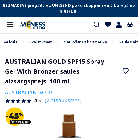
BEZMAKSAS piegāde uz UNISEND paku skapjiem visā Latvijā no
9.99EUR!
Veikals
Skaistumam
Sauļošanās kosmētika
Saules aiz
AUSTRALIAN GOLD SPF15 Spray
Gel With Bronzer saules
aizsargsprejs, 100 ml
AUSTRALIAN GOLD
(2 atsauksmes)
4.5