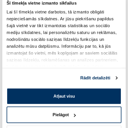
Šī tīmekļa vietne izmanto sīkfailus
UVMune 400 Dermo Pediatrics
serums, 30 ml
SPF50+ fluīds, 50 ml
Lai šī tīmekļa vietne darbotos, tā izmanto obligāti
nepieciešamās sīkdatnes. Ar jūsu piekrišanu papildus
15.37 €
19.35 €
15.94 €
42.99 €
šajā vietnē var tikt izmantotas statistikas un sociālo
mediju sīkdatnes, lai personalizētu saturu un reklāmas,
Pirkt
Pir
nodrošinātu sociālo saziņas līdzekļu funkcijas un
analizētu mūsu datplūsmu. Informāciju par to, kā jūs
30 dienu zemākā cena:
15.94 €
(-4%)
Standarta cena: 42.99 €
Standarta cena: 28.99 €
izmantojat šo vietni, mēs kopīgojam ar saviem sociālās
Page 1 of 10
saziņas līdzekļu, reklamēšanas un analīzes partneriem,
kuri to var apvienot ar citu informāciju, ko viņiem
Saules aizsardzībai vasarā ☀️
sniedzat vai ko viņi apkopo, kad lietojat viņu
Rādīt detalizēti
pakalpojumus. Ja piekrītat šo papildu sīkdatņu
izmantošanai, lūdzu, atzīmējiet savu izvēli:
Vairāk...
Atļaut visu
-30%
Pielāgot