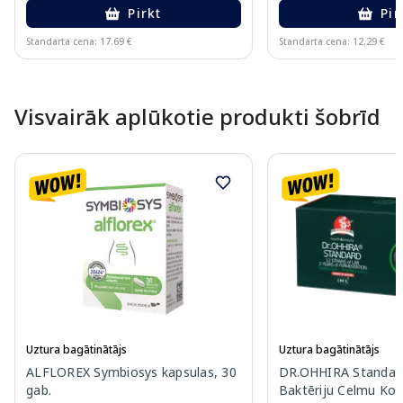
Pirkt
Pir
Standarta cena: 17.69 €
Standarta cena: 12.29 €
Page 1 of 10
Visvairāk aplūkotie produkti šobrīd
Uztura bagātinātājs
Uztura bagātinātājs
ALFLOREX Symbiosys kapsulas, 30
DR.OHHIRA Standard
gab.
Baktēriju Celmu Ko