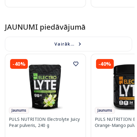
Page 1 of 10
JAUNUMI piedāvājumā
Vairāk...
-40%
-40%
Jaunums
Jaunums
PULS NUTRITION Electrolyte Juicy
PULS NUTRITION Ele
Pear pulveris, 240 g
Orange-Mango pulver