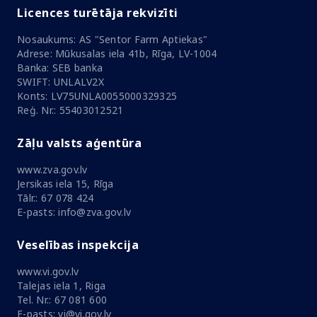
Licences turētāja rekvizīti
Nosaukums: AS "Sentor Farm Aptiekas"
Adrese: Mūkusalas iela 41b, Rīga, LV-1004
Banka: SEB banka
SWIFT: UNLALV2X
Konts: LV75UNLA0055000329325
Reģ. Nr.: 55403012521
Zāļu valsts aģentūra
www.zva.gov.lv
Jersikas iela 15, Rīga
Tālr.: 67 078 424
E-pasts: info@zva.gov.lv
Veselības inspekcija
www.vi.gov.lv
Talejas iela 1, Riga
Tel. Nr.: 67 081 600
E-pasts: vi@vi.gov.lv