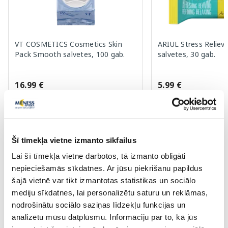
VT COSMETICS Cosmetics Skin
ARIUL Stress Relievi
Pack Smooth salvetes, 100 gab.
salvetes, 30 gab.
16.99 €
5.99 €
Pirkt
Pir
Šī tīmekļa vietne izmanto sīkfailus
Page 1 of 6
Lai šī tīmekļa vietne darbotos, tā izmanto obligāti
nepieciešamās sīkdatnes. Ar jūsu piekrišanu papildus
Saules aizsardzībai vasarā ☀️
šajā vietnē var tikt izmantotas statistikas un sociālo
mediju sīkdatnes, lai personalizētu saturu un reklāmas,
nodrošinātu sociālo saziņas līdzekļu funkcijas un
Vairāk...
analizētu mūsu datplūsmu. Informāciju par to, kā jūs