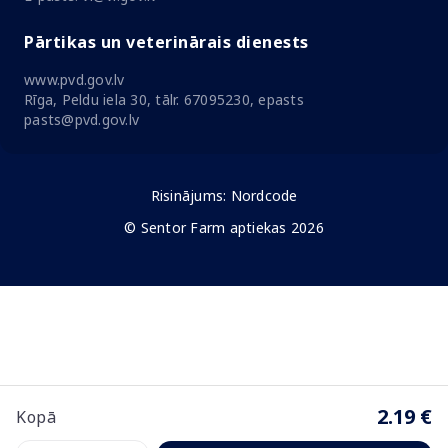
Pārtikas un veterinārais dienests
www.pvd.gov.lv
Rīga, Peldu iela 30, tālr. 67095230, epasts
pasts@pvd.gov.lv
Risinājums:
Nordcode
© Sentor Farm aptiekas 2026
2.19 €
Kopā