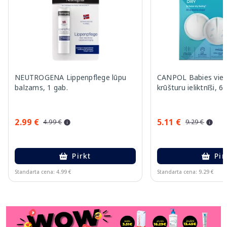
NEUTROGENA Lippenpflege lūpu
CANPOL Babies vienr
balzams, 1 gab.
krūšturu ieliktnīši, 6
2.99 €
5.11 €
4.99 €
9.29 €
Pirkt
Pir
Standarta cena: 4.99 €
Standarta cena: 9.29 €
Page 1 of 11