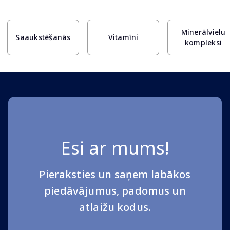
Page 1 of 10
Minerālvielu
Saaukstēšanās
Vitamīni
kompleksi
Esi ar mums!
Pieraksties un saņem labākos
piedāvājumus, padomus un
atlaižu kodus.