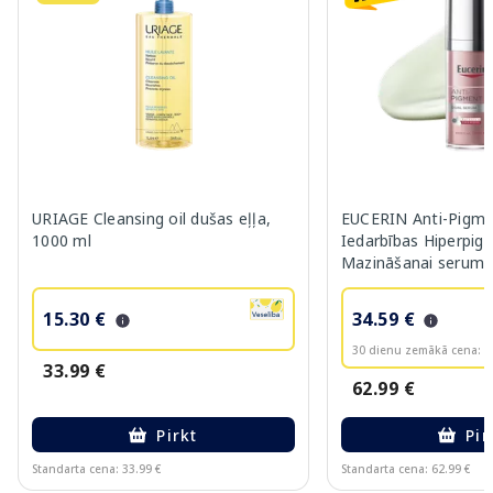
URIAGE Cleansing oil dušas eļļa,
EUCERIN Anti-Pigme
1000 ml
Iedarbības Hiperpig
Mazināšanai serums
15.30 €
34.59 €
30 dienu zemākā cena:
3
33.99 €
62.99 €
Pirkt
Pir
Standarta cena: 33.99 €
Standarta cena: 62.99 €