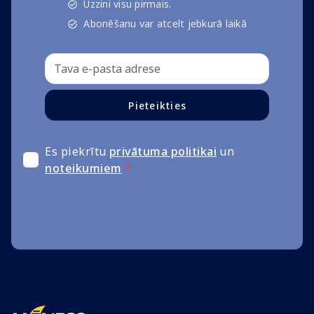
Uzzini visu pirmais.
Abonēšanu var atcelt jebkurā laikā
Pieteikties
Es piekrītu
privātuma politikai
un
noteikumiem
*