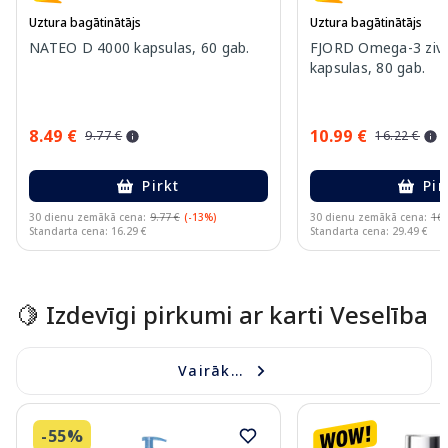
Uztura bagātinātājs
Uztura bagātinātājs
NATEO D 4000 kapsulas, 60 gab.
FJORD Omega-3 zivj
kapsulas, 80 gab.
8.49 €
10.99 €
9.77 €
16.22 €
Pirkt
Pir
30 dienu zemākā cena:
9.77 €
(-13%)
30 dienu zemākā cena:
16.
Standarta cena: 16.29 €
Standarta cena: 29.49 €
Page 1 of 15
🍋 Izdevīgi pirkumi ar karti Veselība
Vairāk...
-55%