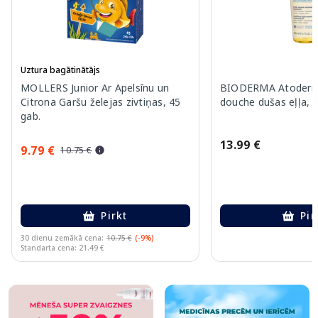
Uztura bagātinātājs
MOLLERS Junior Ar Apelsīnu un
BIODERMA Atoderm 
Citrona Garšu želejas zivtiņas, 45
douche dušas eļļa, 
gab.
13.99 €
9.79 €
10.75 €
Pirkt
Pir
30 dienu zemākā cena:
10.75 €
(-9%)
Standarta cena: 21.49 €
Page 1 of 10