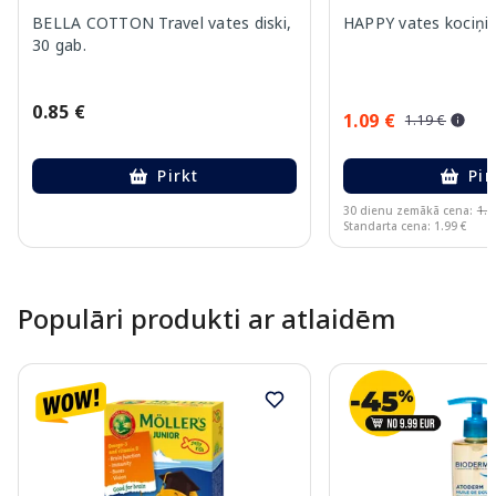
BELLA COTTON Travel vates diski,
HAPPY vates kociņi,
30 gab.
0.85 €
1.09 €
1.19 €
Pirkt
Pir
30 dienu zemākā cena:
1.1
Standarta cena: 1.99 €
Page 1 of 10
Populāri produkti ar atlaidēm