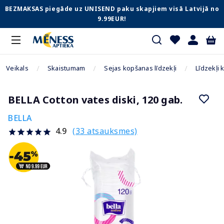
BEZMAKSAS piegāde uz UNISEND paku skapjiem visā Latvijā no
9.99EUR!
Veikals
Skaistumam
Sejas kopšanas līdzekļi
Līdzekļi
BELLA Cotton vates diski, 120 gab.
BELLA
(33 atsauksmes)
4.9