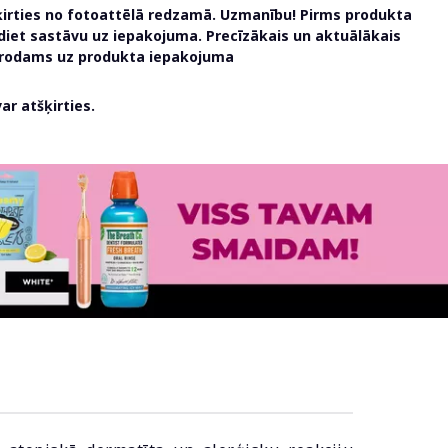
ķirties no fotoattēlā redzamā. Uzmanību! Pirms produkta
udiet sastāvu uz iepakojuma. Precīzākais un aktuālākais
atrodams uz produkta iepakojuma
r atšķirties.