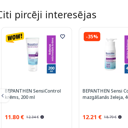
Citi pircēji interesējas
-35%
BEPANTHEN SensiControl
BEPANTHEN Sensi Co
krēms, 200 ml
mazgāšanās želeja, 4
11.80 €
12.21 €
12.34 €
18.79 €