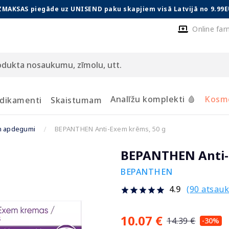
ZMAKSAS piegāde uz UNISEND paku skapjiem visā Latvijā no 9.99E
Online far
Analīžu komplekti 🩸
Kosmē
dikamenti
Skaistumam
n apdegumi
BEPANTHEN Anti-Exem krēms, 50 g
BEPANTHEN Anti-
BEPANTHEN
(90 atsau
4.9
10.07 €
14.39 €
-30%