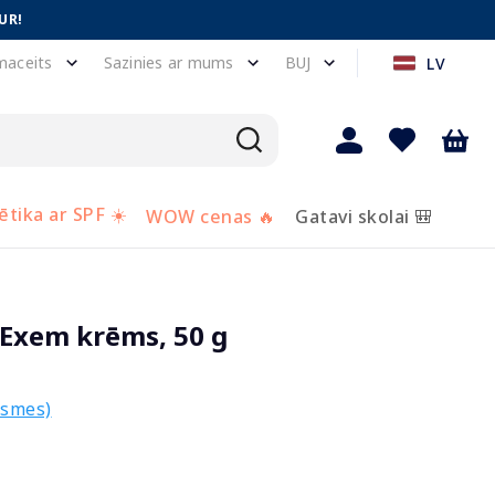
UR!
maceits
Sazinies ar mums
BUJ
LV
tika ar SPF ☀️
WOW cenas 🔥
Gatavi skolai 🎒
Exem krēms, 50 g
ksmes)