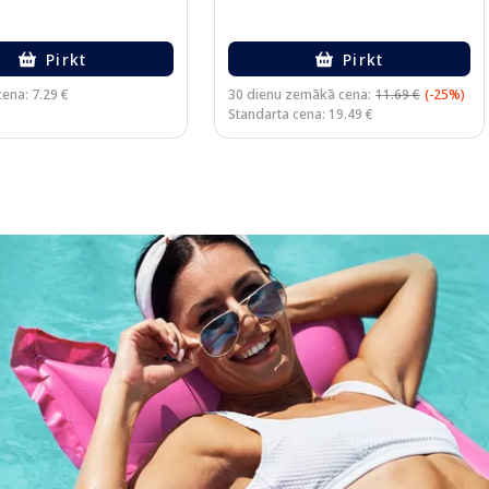
Pirkt
Pirkt
ena: 7.29 €
30 dienu zemākā cena:
11.69 €
(-25%)
Standarta cena: 19.49 €