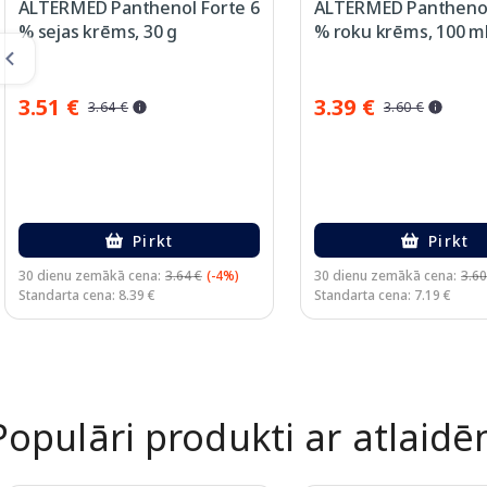
ALTERMED Panthenol Forte 6
ALTERMED Panthenol
% sejas krēms, 30 g
% roku krēms, 100 m
3.51 €
3.39 €
3.64 €
3.60 €
Pirkt
Pirkt
30 dienu zemākā cena:
3.64 €
(-4%)
30 dienu zemākā cena:
3.60
Standarta cena: 8.39 €
Standarta cena: 7.19 €
Page 1 of 2
Populāri produkti ar atlaid