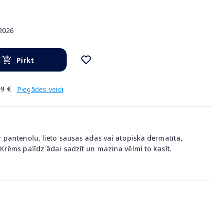
.2026
Pirkt
9 €
Piegādes veidi
pantenolu, lieto sausas ādas vai atopiskā dermatīta,
rēms palīdz ādai sadzīt un mazina vēlmi to kasīt.