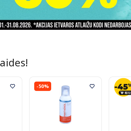
laides!
-50%