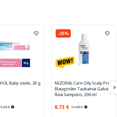
-25%
OL Baby ziede, 30 g
NIZORAL Care Oily Scalp Pret
Blaugznām Taukainai Galvas
Ādai šampūns, 200 ml
8.73 €
7.29 €
11.69 €