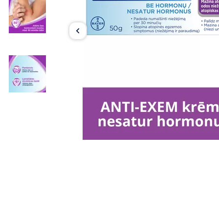
Item
1
of
3
Item
1
of
3