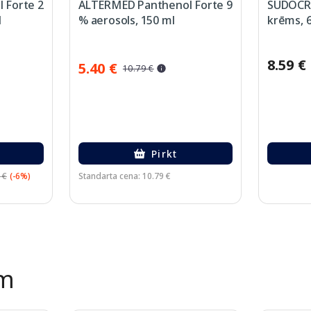
 Forte 2
ALTERMED Panthenol Forte 9
SUDOCRE
l
% aerosols, 150 ml
krēms, 
8.59 €
5.40 €
10.79 €
Pirkt
 €
(-6%)
Standarta cena: 10.79 €
ēm