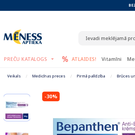
BE
PREČU KATALOGS
ATLAIDES!
Vitamīni
Me
Veikals
Medicīnas preces
Pirmā palīdzība
Brūces u
-30%