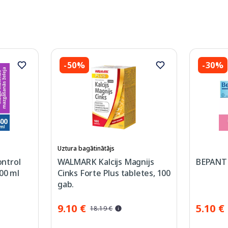
-50%
-30%
Uztura bagātinātājs
ntrol
WALMARK Kalcijs Magnijs
BEPANTH
00 ml
Cinks Forte Plus tabletes, 100
gab.
9.10 €
5.10 €
18.19 €