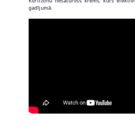
Kortizonu nesaturošs krēms, kurš efektīv
gadījumā.