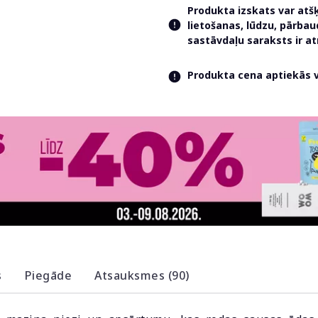
Produkta izskats var atš
lietošanas, lūdzu, pārba
sastāvdaļu saraksts ir 
Produkta cena aptiekās va
s
Piegāde
Atsauksmes (90)