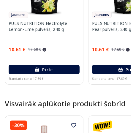
Jaunums
Jaunums
PULS NUTRITION Electrolyte
PULS NUTRITION Elec
Lemon-Lime pulveris, 240 g
Pear pulveris, 240 g
10.61 €
10.61 €
17.69 €
17.69 €
Pirkt
Pir
Standarta cena: 17.69 €
Standarta cena: 17.69 €
Page 1 of 10
Visvairāk aplūkotie produkti šobrīd
-30%