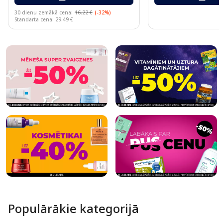
30 dienu zemākā cena:
16.22 €
(-32%)
Standarta cena: 29.49 €
Page 1 of 10
Populārākie kategorijā