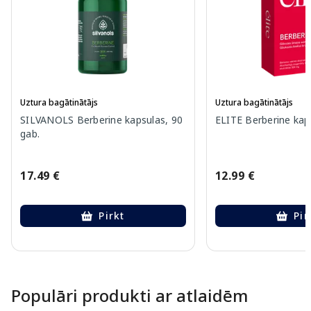
Uztura bagātinātājs
Uztura bagātinātājs
SILVANOLS Berberine kapsulas, 90
ELITE Berberine kap
gab.
17.49 €
12.99 €
Pirkt
Pir
Page 1 of 10
Populāri produkti ar atlaidēm