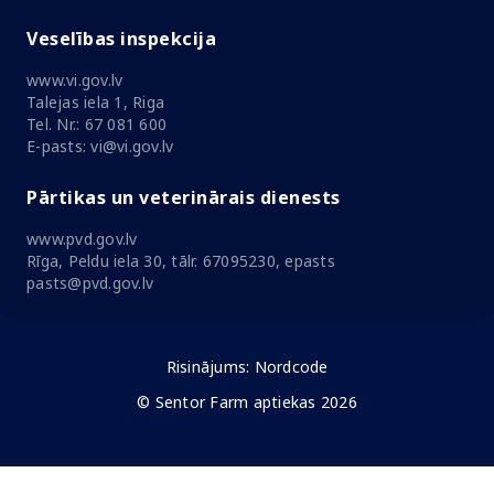
Veselības inspekcija
www.vi.gov.lv
Talejas iela 1, Riga
Tel. Nr.: 67 081 600
E-pasts: vi@vi.gov.lv
Pārtikas un veterinārais dienests
www.pvd.gov.lv
Rīga, Peldu iela 30, tālr. 67095230, epasts
pasts@pvd.gov.lv
Risinājums:
Nordcode
© Sentor Farm aptiekas 2026