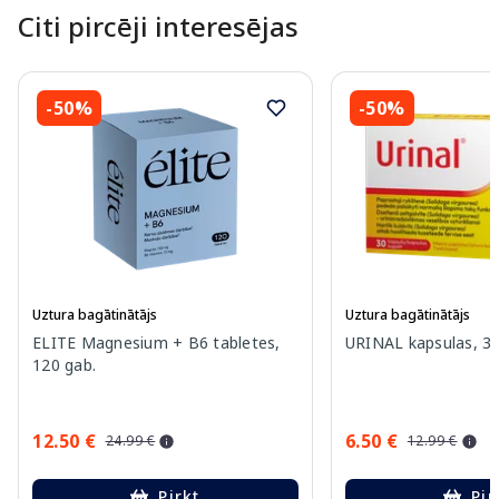
Citi pircēji interesējas
-50%
-50%
Uztura bagātinātājs
Uztura bagātinātājs
ELITE Magnesium + B6 tabletes,
URINAL kapsulas, 30
120 gab.
12.50 €
6.50 €
24.99 €
12.99 €
Pirkt
Pir