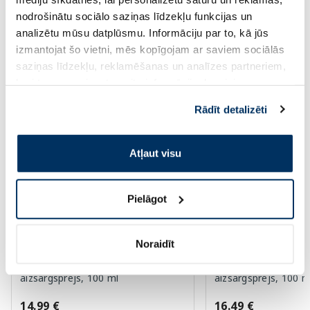
Page 1 of 10
nodrošinātu sociālo saziņas līdzekļu funkcijas un
analizētu mūsu datplūsmu. Informāciju par to, kā jūs
Saules aizsardzībai vasarā ☀️
izmantojat šo vietni, mēs kopīgojam ar saviem sociālās
saziņas līdzekļu, reklamēšanas un analīzes partneriem,
Vairāk...
kuri to var apvienot ar citu informāciju, ko viņiem
sniedzat vai ko viņi apkopo, kad lietojat viņu
Rādīt detalizēti
pakalpojumus. Ja piekrītat šo papildu sīkdatņu
izmantošanai, lūdzu, atzīmējiet savu izvēli:
Atļaut visu
Pielāgot
Noraidīt
AUSTRALIAN GOLD SPF30 Spray
AUSTRALIAN GOLD 
Gel With Bronzer saules
Gel With Bronzer sa
aizsargsprejs, 100 ml
aizsargsprejs, 100 m
14.99 €
16.49 €