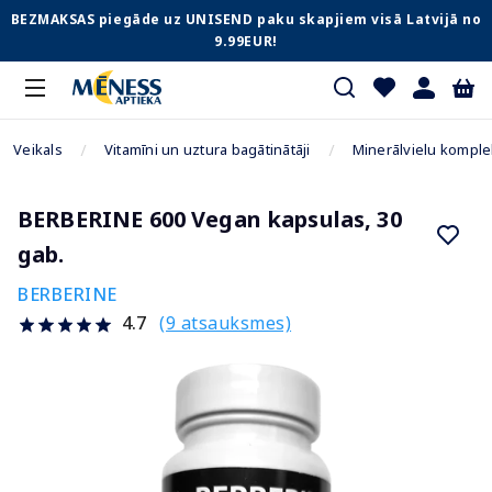
BEZMAKSAS piegāde uz UNISEND paku skapjiem visā Latvijā no
9.99EUR!
Veikals
Vitamīni un uztura bagātinātāji
Minerālvielu komple
BERBERINE 600 Vegan kapsulas, 30
gab.
BERBERINE
(9 atsauksmes)
4.7