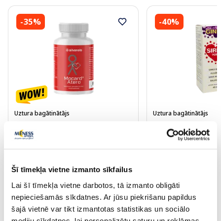
-35%
-40%
Uztura bagātinātājs
Uztura bagātinātājs
MOCARD Atero kapsulas, 120 gab.
GINKO Sirds pilieni,
31.84 €
2.57 €
48.99 €
4.29 €
Šī tīmekļa vietne izmanto sīkfailus
Lai šī tīmekļa vietne darbotos, tā izmanto obligāti
Pirkt
Pir
nepieciešamās sīkdatnes. Ar jūsu piekrišanu papildus
šajā vietnē var tikt izmantotas statistikas un sociālo
Standarta cena: 48.99 €
Standarta cena: 4.29 €
mediju sīkdatnes, lai personalizētu saturu un reklāmas,