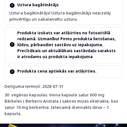
Uztura bagātinātājs
Uztura bagātinātājs! Uztura bagātinātājs neaizstāj
pilnvērtīgu un sabalansētu uzturu.
Produkta izskats var atšķirties no fotoattēlā
redzamā. Uzmanību! Pirms produkta lietošanas,
lūdzu, pārbaudiet sastāvu uz iepakojuma.
Precīzākais un aktuālākais sastāvdaļu saraksts
ir atrodams uz produkta iepakojuma
Produkta cena aptiekās var atšķirties.
Derīguma termiņš: 2028-07-31
30 vegānas kapsulas. Viena kapsula satur 600 mg
Bārbeles ( Berberis Aristata ) saknes mizas ekstrakta, kas
satur 10 mg berberīna. Ieteicamā diennakts deva – 1
kapsula.