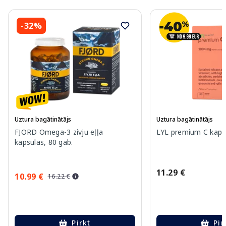
-32%
Uztura bagātinātājs
Uztura bagātinātājs
FJORD Omega-3 zivju eļļa
LYL premium C kapsu
kapsulas, 80 gab.
11.29 €
10.99 €
16.22 €
Pirkt
Pir