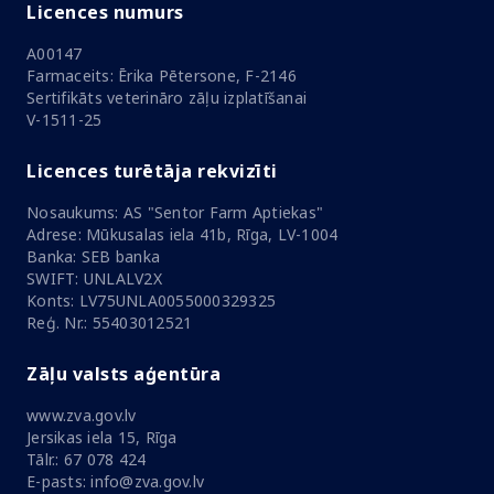
Licences numurs
A00147
Farmaceits: Ērika Pētersone, F-2146
Sertifikāts veterināro zāļu izplatīšanai
V-1511-25
Licences turētāja rekvizīti
Nosaukums: AS "Sentor Farm Aptiekas"
Adrese: Mūkusalas iela 41b, Rīga, LV-1004
Banka: SEB banka
SWIFT: UNLALV2X
Konts: LV75UNLA0055000329325
Reģ. Nr.: 55403012521
Zāļu valsts aģentūra
www.zva.gov.lv
Jersikas iela 15, Rīga
Tālr.: 67 078 424
E-pasts: info@zva.gov.lv