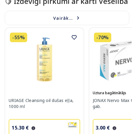
🍋 Izdevīgi pirkumi ar karti Veselība
Vairāk...
-55%
-70%
Uztura bagātinātājs
URIAGE Cleansing oil dušas eļļa,
JONAX Nervo Max ta
1000 ml
gab.
15.30 €
3.00 €