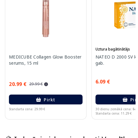
Uztura bagātinātājs
MEDICUBE Collagen Glow Booster
NATEO D 2000 SV ka
serums, 15 ml
gab.
6.09 €
20.99 €
29.99 €
Pirkt
Pir
Standarta cena: 29.99 €
30 dienu zemākā cena:
5.6
Standarta cena: 11.29 €
Page 1 of 15