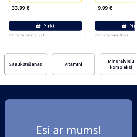
33.99 €
9.99 €
Pirkt
Pir
Standarta cena: 33.99 €
Standarta cena: 9.99 €
Page 1 of 10
Minerālvielu
Saaukstēšanās
Vitamīni
kompleksi
Esi ar mums!