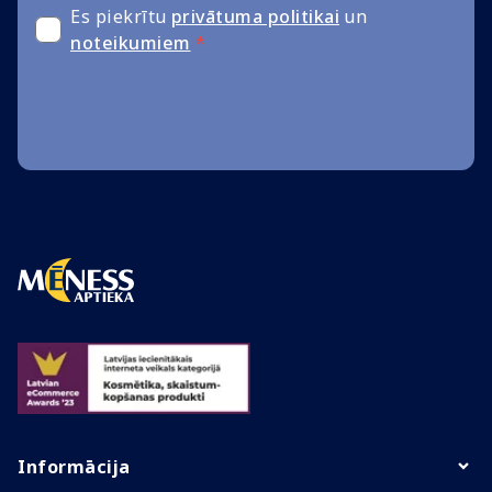
Es piekrītu
privātuma politikai
un
noteikumiem
*
Informācija