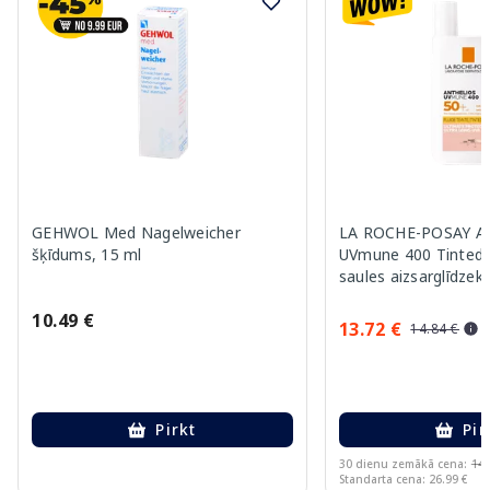
GEHWOL Med Nagelweicher
LA ROCHE-POSAY An
šķīdums, 15 ml
UVmune 400 Tinted 
saules aizsarglīdzekl
10.49 €
13.72 €
14.84 €
Pirkt
Pir
30 dienu zemākā cena:
14.
Standarta cena: 26.99 €