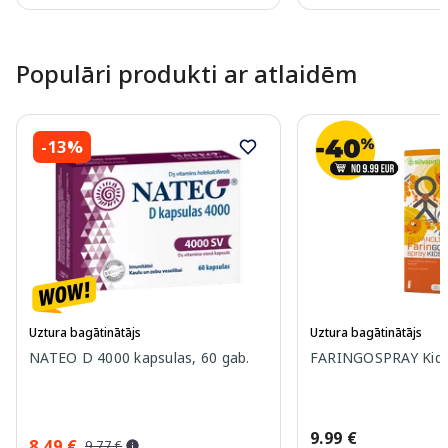
Page 1 of 10
Populāri produkti ar atlaidēm
-13%
Uztura bagātinātājs
Uztura bagātinātājs
NATEO D 4000 kapsulas, 60 gab.
FARINGOSPRAY Kids 
9.99 €
8.49 €
9.77 €