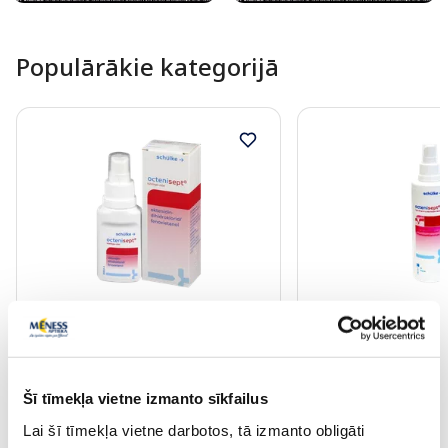
Populārākie kategorijā
Bezrecepšu medikaments
Bezrecepšu medikamen
OCTENISEPT 1mg/20mg/ml
OCTENISEPT 1 mg/
šķīdums, 50 ml
šķīdums, 250 ml
Šī tīmekļa vietne izmanto sīkfailus
11.10 €
16.05 €
Lai šī tīmekļa vietne darbotos, tā izmanto obligāti