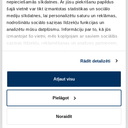
nepieciešamās sīkdatnes. Ar jūsu piekrišanu papildus
šajā vietnē var tikt izmantotas statistikas un sociālo
Pirkt
Pir
mediju sīkdatnes, lai personalizētu saturu un reklāmas,
nodrošinātu sociālo saziņas līdzekļu funkcijas un
Page 1 of 10
analizētu mūsu datplūsmu. Informāciju par to, kā jūs
izmantojat šo vietni, mēs kopīgojam ar saviem sociālās
Saules aizsardzībai vasarā ☀️
saziņas līdzekļu, reklamēšanas un analīzes partneriem,
kuri to var apvienot ar citu informāciju, ko viņiem
sniedzat vai ko viņi apkopo, kad lietojat viņu
Vairāk...
Rādīt detalizēti
pakalpojumus. Ja piekrītat šo papildu sīkdatņu
izmantošanai, lūdzu, atzīmējiet savu izvēli:
-60%
-60%
Atļaut visu
Pielāgot
Noraidīt
EUCERIN Kids Dry Touch SPF 50+
BABE Sunscreen SPF