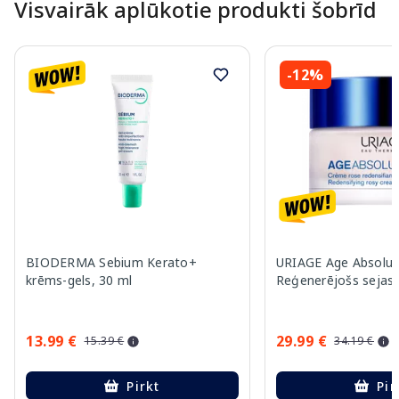
Visvairāk aplūkotie produkti šobrīd
-12%
BIODERMA Sebium Kerato+
URIAGE Age Absolu
krēms-gels, 30 ml
Reģenerējošs sejas 
13.99 €
29.99 €
15.39 €
34.19 €
Pirkt
Pir