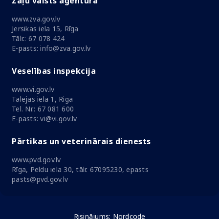
Zāļu valsts aģentūra
www.zva.gov.lv
Jersikas iela 15, Rīga
Tālr.: 67 078 424
E-pasts: info@zva.gov.lv
Veselības inspekcija
www.vi.gov.lv
Talejas iela 1, Riga
Tel. Nr.: 67 081 600
E-pasts: vi@vi.gov.lv
Pārtikas un veterinārais dienests
www.pvd.gov.lv
Rīga, Peldu iela 30, tālr. 67095230, epasts
pasts@pvd.gov.lv
Risinājums:
Nordcode