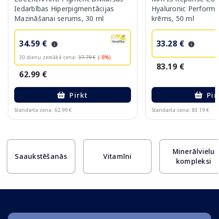
Iedarbības Hiperpigmentācijas
Hyaluronic Performa
Mazināšanai serums, 30 ml
krēms, 50 ml
34.59 €
33.28 €
30 dienu zemākā cena:
37.79 €
(-8%)
83.19 €
62.99 €
Pirkt
Pir
Standarta cena: 62.99 €
Standarta cena: 83.19 €
Page 1 of 10
Minerālvielu
Saaukstēšanās
Vitamīni
kompleksi