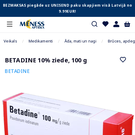
BEZMAKSAS piegāde uz UNISEND paku skapjiem visā Latvijā no
9.99EUR!
Veikals
Medikamenti
Āda, mati un nagi
Brūces, apdeg
BETADINE 10% ziede, 100 g
BETADINE