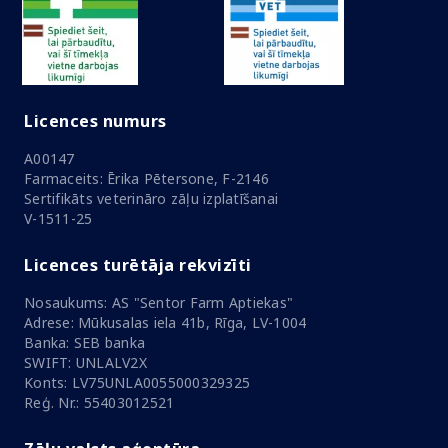
Licences numurs
A00147
Farmaceits: Ērika Pētersone, F-2146
Sertifikāts veterināro zāļu izplatīšanai
V-1511-25
Licences turētāja rekvizīti
Nosaukums: AS "Sentor Farm Aptiekas"
Adrese: Mūkusalas iela 41b, Rīga, LV-1004
Banka: SEB banka
SWIFT: UNLALV2X
Konts: LV75UNLA0055000329325
Reģ. Nr.: 55403012521