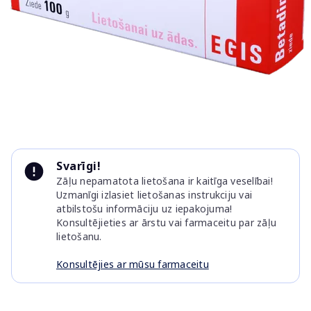
Item
1
Svarīgi!
of
Zāļu nepamatota lietošana ir kaitīga veselībai!
1
Uzmanīgi izlasiet lietošanas instrukciju vai
atbilstošu informāciju uz iepakojuma!
Konsultējieties ar ārstu vai farmaceitu par zāļu
lietošanu.
Konsultējies ar mūsu farmaceitu