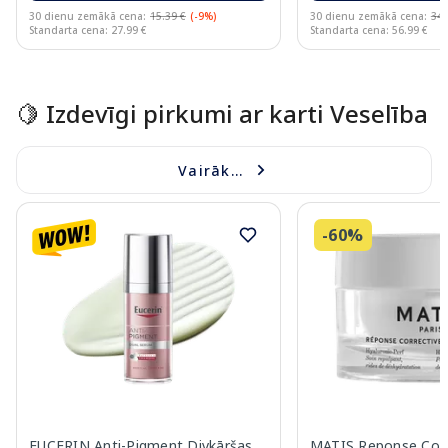
30 dienu zemākā cena:
15.39 €
(-9%)
30 dienu zemākā cena:
34.
Standarta cena: 27.99 €
Standarta cena: 56.99 €
Page 1 of 15
🍋 Izdevīgi pirkumi ar karti Veselība
Vairāk...
-60%
EUCERIN Anti-Pigment Divkāršas
MATIS Reponse Corr