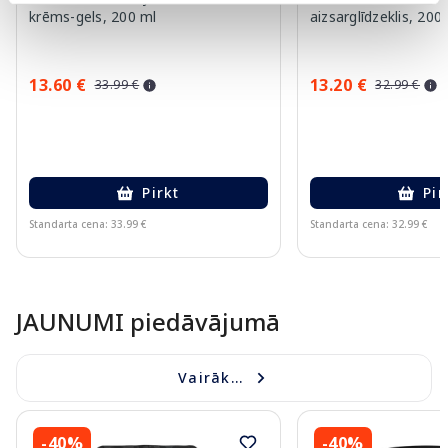
krēms-gels, 200 ml
aizsarglīdzeklis, 200
13.60 €
13.20 €
33.99 €
32.99 €
Pirkt
Pir
Standarta cena: 33.99 €
Standarta cena: 32.99 €
Page 1 of 10
JAUNUMI piedāvājumā
Vairāk...
-40%
-40%