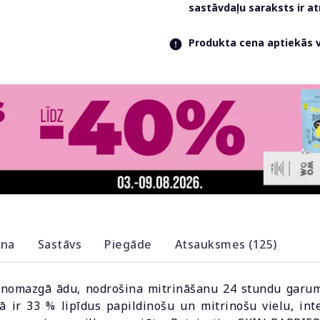
sastāvdaļu saraksts ir 
Produkta cena aptiekās va
ana
Sastāvs
Piegāde
Atsauksmes (125)
 nomazgā ādu, nodrošina mitrināšanu 24 stundu garu
rā ir 33 % lipīdus papildinošu un mitrinošu vielu, int