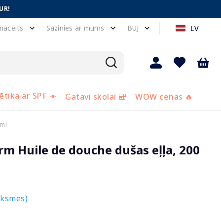
UR!
maceits
Sazinies ar mums
BUJ
LV
tika ar SPF ☀️
Gatavi skolai 🎒
WOW cenas 🔥
 ml
 Huile de douche dušas eļļa, 200
uksmes)