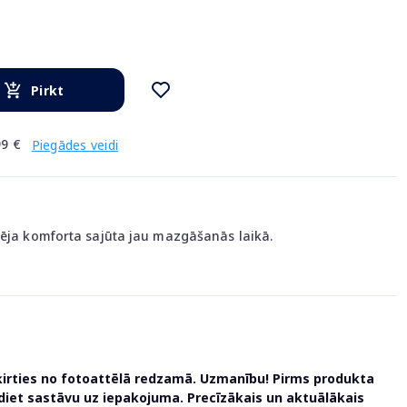
Pirkt
9 €
Piegādes veidi
tēja komforta sajūta jau mazgāšanās laikā.
ķirties no fotoattēlā redzamā. Uzmanību! Pirms produkta
udiet sastāvu uz iepakojuma. Precīzākais un aktuālākais