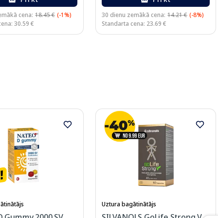
emākā cena:
18.45 €
(-1%)
30 dienu zemākā cena:
14.21 €
(-8%)
cena: 30.59 €
Standarta cena: 23.69 €
ātinātājs
Uztura bagātinātājs
D Gummy 2000 SV
SILVANOLS GoLife Strong V