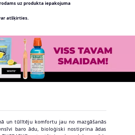
atrodams uz produkta iepakojuma
r atšķirties.
mā un tūlītēju komfortu jau no mazgāšanās
ensīvi baro ādu, bioloģiski nostiprina ādas