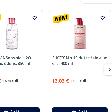
A Sensibio H2O
EUCERIN pH5 dušas želeja un
is ūdens, 850 ml
eļļa, 400 ml
€
13.03 €
18.45 €
14.21 €
Pirkt
Pirkt