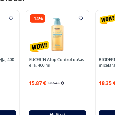
-14%
ļa, 400
EUCERIN AtopiControl dušas
BIODERM
eļļa, 400 ml
micelāra
15.87 €
18.35 
18.54 €
Pirkt