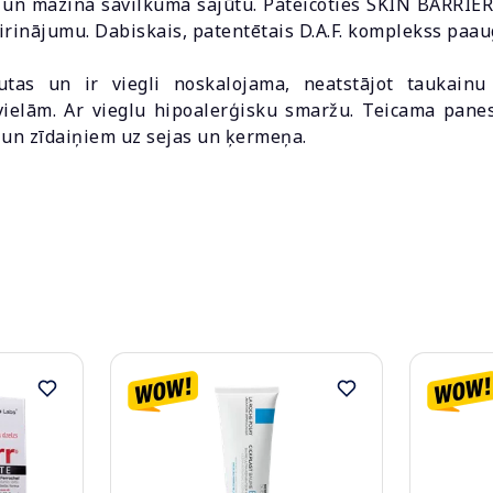
ā un mazina savilkuma sajūtu. Pateicoties SKIN BARR
irinājumu. Dabiskais, patentētais D.A.F. komplekss paaug
utas un ir viegli noskalojama, neatstājot taukainu
ielām. Ar vieglu hipoalerģisku smaržu. Teicama panes
 un zīdaiņiem uz sejas un ķermeņa.