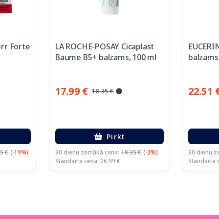
rr Forte
LA ROCHE-POSAY Cicaplast
EUCERIN
Baume B5+ balzams, 100 ml
balzams,
17.99 €
22.51 
18.35 €
Pirkt
5 €
(-19%)
30 dienu zemākā cena:
18.35 €
(-2%)
30 dienu z
Standarta cena: 26.99 €
Standarta 