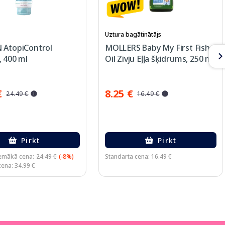
Uztura bagātinātājs
 AtopiControl
MOLLERS Baby My First Fish
 400 ml
Oil Zivju Eļļa šķidrums, 250 ml
€
8.25 €
24.49 €
16.49 €
Pirkt
Pirkt
emākā cena:
24.49 €
(-8%)
Standarta cena: 16.49 €
cena: 34.99 €