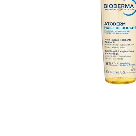
Item
1
of
1
Item
1
of
1