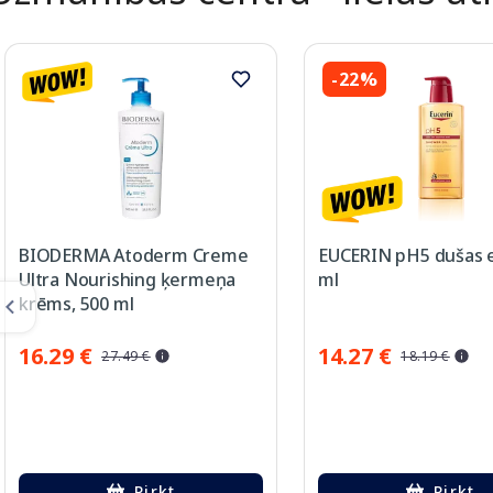
-22%
BIODERMA Atoderm Creme
EUCERIN pH5 dušas eļ
Ultra Nourishing ķermeņa
ml
krēms, 500 ml
16.29 €
14.27 €
27.49 €
18.19 €
Pirkt
Pirkt