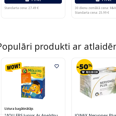
Standarta cena: 27.49 €
30 dienu zemākā cena:
18.1
Standarta cena: 25.99 €
Page 1 of 2
Populāri produkti ar atlaid
Uztura bagātinātājs
MOLLERS Junior Ar Apelsīnu
JONAX Nervonex Plus