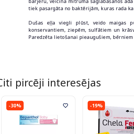
barjeru, veicina mitruma saglabāšanos ād
tiek pasargāta no baktērijām, kuras rada ka
Dušas eļļa viegli plūst, veido maigas p
konservantiem, ziepēm, sulfātiem un krāsv
Paredzēta lietošanai pieaugušiem, bērniem
Citi pircēji interesējas
-30%
-19%