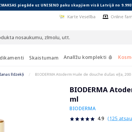
ZMAKSAS piegāde uz UNISEND paku skapjiem visā Latvijā no 9.99E
Karte Veselība
Online far
Analīžu komplekti 🩸
Kosmē
dikamenti
Skaistumam
anas līdzekļi
BIODERMA Atoderm Huile de douche dušas eļļa, 200
BIODERMA Atoderm
ml
BIODERMA
(125 atsa
4.9