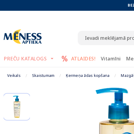
BE
PREČU KATALOGS
ATLAIDES!
Vitamīni
Me
Veikals
Skaistumam
Ķermeņa ādas kopšana
Mazgāš