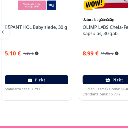
Uztura bagātinātājs
BEPANTHOL Baby ziede, 30 g
OLIMP LABS Chela-Fe
kapsulas, 30 gab.
5.10 €
8.99 €
7.29 €
11.05 €
Pirkt
Pirkt
Standarta cena: 7.29 €
30 dienu zemākā cena:
11.0
Standarta cena: 15.79 €
Page 1 of 3