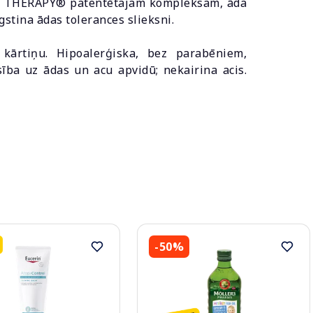
IER THERAPY® patentētajam kompleksam, āda
stina ādas tolerances slieksni.
 kārtiņu. Hipoalerģiska, bez parabēniem,
ība uz ādas un acu apvidū; nekairina acis.
-50%