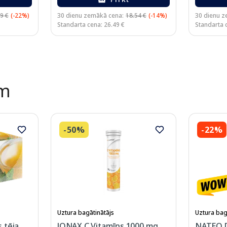
9 €
(-22%)
30 dienu zemākā cena:
18.54 €
(-14%)
30 dienu z
Standarta cena: 26.49 €
Standarta 
ēm
-50%
-22%
Uztura bagātinātājs
Uztura bag
 tēja
JONAX C Vitamīns 1000 mg
NATEO 