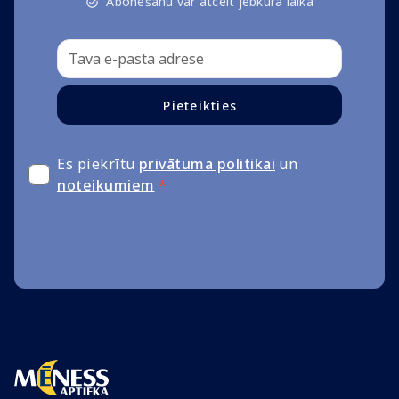
Abonēšanu var atcelt jebkurā laikā
Pieteikties
Es piekrītu
privātuma politikai
un
noteikumiem
*