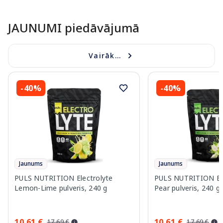
Page 1 of 10
JAUNUMI piedāvājumā
Vairāk...
-40%
-40%
Jaunums
Jaunums
PULS NUTRITION Electrolyte
PULS NUTRITION Elec
Lemon-Lime pulveris, 240 g
Pear pulveris, 240 g
10.61 €
10.61 €
17.69 €
17.69 €