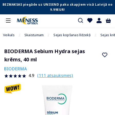
BEZMAKSAS piegāde uz UNISEND paku skapjiem visā Latvijā no
9.99EUR!
Veikals
Skaistumam
Sejas kopšanas līdzekļi
Sejas kr
BIODERMA Sebium Hydra sejas
krēms, 40 ml
BIODERMA
(111 atsauksmes)
4.9