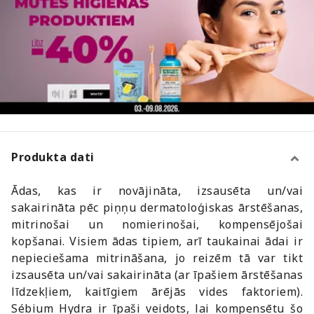
Produkta dati
Ādas, kas ir novājināta, izsausēta un/vai
sakairināta pēc piņņu dermatoloģiskas ārstēšanas,
mitrinošai un nomierinošai, kompensējošai
kopšanai. Visiem ādas tipiem, arī taukainai ādai ir
nepieciešama mitrināšana, jo reizēm tā var tikt
izsausēta un/vai sakairināta (ar īpašiem ārstēšanas
līdzekļiem, kaitīgiem ārējās vides faktoriem).
Sébium Hydra ir īpaši veidots, lai kompensētu šo