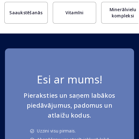
Minerālvielu
Saaukstēšanās
Vitamīni
kompleksi
Esi ar mums!
Pieraksties un saņem labākos
piedāvājumus, padomus un
atlaižu kodus.
Uzzini visu pirmais.