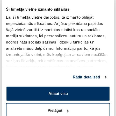
Šī tīmekļa vietne izmanto sīkfailus
Lai šī tīmekļa vietne darbotos, tā izmanto obligāti
AVENE Cleanance Hydra krēms, 40
LA ROCHE-POSAY Ef
ml
sejas krēms, 40 ml
nepieciešamās sīkdatnes. Ar jūsu piekrišanu papildus
šajā vietnē var tikt izmantotas statistikas un sociālo
mediju sīkdatnes, lai personalizētu saturu un reklāmas,
17.00 €
12.62 €
24.29 €
13.79 €
nodrošinātu sociālo saziņas līdzekļu funkcijas un
analizētu mūsu datplūsmu. Informāciju par to, kā jūs
Pirkt
Pir
izmantojat šo vietni, mēs kopīgojam ar saviem sociālās
saziņas līdzekļu, reklamēšanas un analīzes partneriem,
Standarta cena: 24.29 €
30 dienu zemākā cena:
13.
Standarta cena: 22.99 €
kuri to var apvienot ar citu informāciju, ko viņiem
sniedzat vai ko viņi apkopo, kad lietojat viņu
Page 1 of 10
Rādīt detalizēti
pakalpojumus. Ja piekrītat šo papildu sīkdatņu
Saules aizsardzībai vasarā ☀️
izmantošanai, lūdzu, atzīmējiet savu izvēli:
Atļaut visu
Vairāk...
Pielāgot