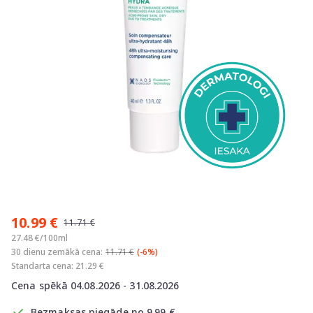
Item
1
10.99 €
of
11.71 €
1
27.48 €/100ml
30 dienu zemākā cena:
11.71 €
(-6%)
Standarta cena: 21.29 €
Cena spēkā 04.08.2026 - 31.08.2026
Bezmaksas piegāde no 9.99 €