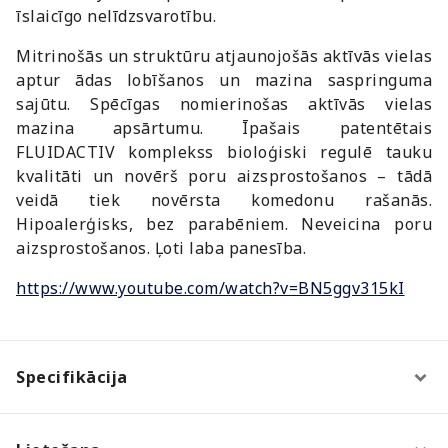
īslaicīgo nelīdzsvarotību.
Mitrinošās un struktūru atjaunojošās aktīvās vielas
aptur ādas lobīšanos un mazina saspringuma
sajūtu. Spēcīgas nomierinošas aktīvās vielas
mazina apsārtumu. Īpašais patentētais
FLUIDACTIV komplekss bioloģiski regulē tauku
kvalitāti un novērš poru aizsprostošanos – tādā
veidā tiek novērsta komedonu rašanās.
Hipoalerģisks, bez parabēniem. Neveicina poru
aizsprostošanos. Ļoti laba panesība.
https://www.youtube.com/watch?v=BN5ggv315kI
Specifikācija