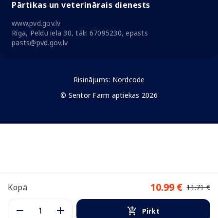
Pārtikas un veterinārais dienests
www.pvd.gov.lv
Rīga, Peldu iela 30, tālr. 67095230, epasts
pasts@pvd.gov.lv
Risinājums:
Nordcode
© Sentor Farm aptiekas 2026
10.99 €
Kopā
11.71 €
Pirkt