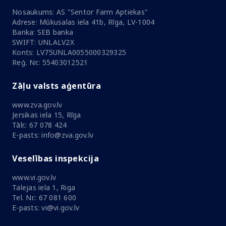
Nosaukums: AS "Sentor Farm Aptiekas"
Adrese: Mūkusalas iela 41b, Rīga, LV-1004
Banka: SEB banka
SWIFT: UNLALV2X
Konts: LV75UNLA0055000329325
Reģ. Nr.: 55403012521
Zāļu valsts aģentūra
www.zva.gov.lv
Jersikas iela 15, Rīga
Tālr.: 67 078 424
E-pasts: info@zva.gov.lv
Veselības inspekcija
www.vi.gov.lv
Talejas iela 1, Riga
Tel. Nr.: 67 081 600
E-pasts: vi@vi.gov.lv