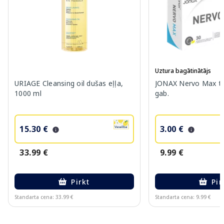
Uztura bagātinātājs
URIAGE Cleansing oil dušas eļļa,
JONAX Nervo Max ta
1000 ml
gab.
15.30 €
3.00 €
33.99 €
9.99 €
Pirkt
Pir
Standarta cena: 33.99 €
Standarta cena: 9.99 €
Page 1 of 10