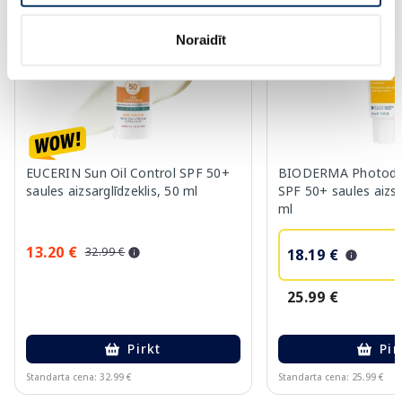
-60%
-30%
Noraidīt
EUCERIN Sun Oil Control SPF 50+
BIODERMA Photod
saules aizsarglīdzeklis, 50 ml
SPF 50+ saules aizsa
ml
13.20 €
32.99 €
18.19 €
25.99 €
Pirkt
Pir
Standarta cena: 32.99 €
Standarta cena: 25.99 €