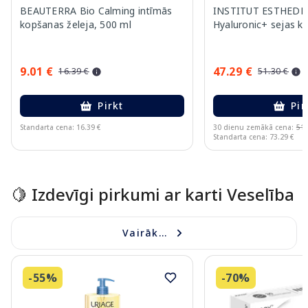
BEAUTERRA Bio Calming intīmās
INSTITUT ESTHEDER
kopšanas želeja, 500 ml
Hyaluronic+ sejas k
9.01 €
47.29 €
16.39 €
51.30 €
Pirkt
Pir
Standarta cena: 16.39 €
30 dienu zemākā cena:
51.
Standarta cena: 73.29 €
Page 1 of 15
🍋 Izdevīgi pirkumi ar karti Veselība
Vairāk...
-55%
-70%