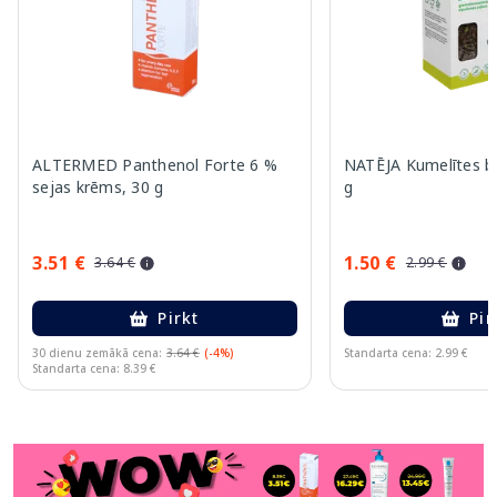
ALTERMED Panthenol Forte 6 %
NATĒJA Kumelītes b
sejas krēms, 30 g
g
3.51 €
1.50 €
3.64 €
2.99 €
Pirkt
Pir
30 dienu zemākā cena:
3.64 €
(-4%)
Standarta cena: 2.99 €
Standarta cena: 8.39 €
Page 1 of 11