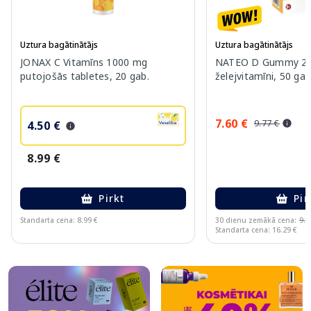
Uztura bagātinātājs
Uztura bagātinātājs
JONAX C Vitamīns 1000 mg
NATEO D Gummy 20
putojošās tabletes, 20 gab.
želejvitamīni, 50 gab
7.60 €
9.77 €
4.50 €
8.99 €
Pirkt
Pir
Standarta cena: 8.99 €
30 dienu zemākā cena:
9.7
Standarta cena: 16.29 €
Page 1 of 10