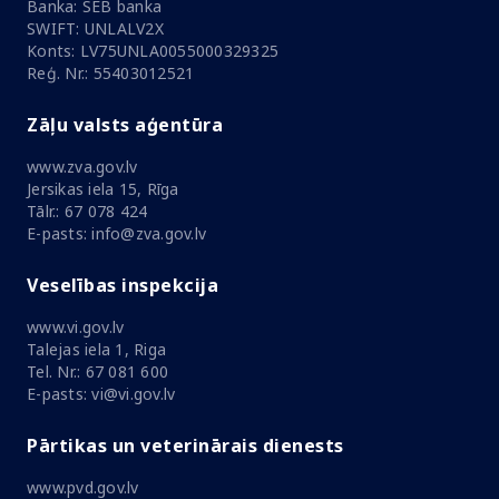
Banka: SEB banka
SWIFT: UNLALV2X
Konts: LV75UNLA0055000329325
Reģ. Nr.: 55403012521
Zāļu valsts aģentūra
www.zva.gov.lv
Jersikas iela 15, Rīga
Tālr.: 67 078 424
E-pasts: info@zva.gov.lv
Veselības inspekcija
www.vi.gov.lv
Talejas iela 1, Riga
Tel. Nr.: 67 081 600
E-pasts: vi@vi.gov.lv
Pārtikas un veterinārais dienests
www.pvd.gov.lv