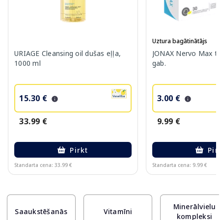
Uztura bagātinātājs
URIAGE Cleansing oil dušas eļļa,
JONAX Nervo Max ta
1000 ml
gab.
15.30 €
3.00 €
33.99 €
9.99 €
Pirkt
Pir
Standarta cena: 33.99 €
Standarta cena: 9.99 €
Page 1 of 10
Minerālvielu
Saaukstēšanās
Vitamīni
kompleksi