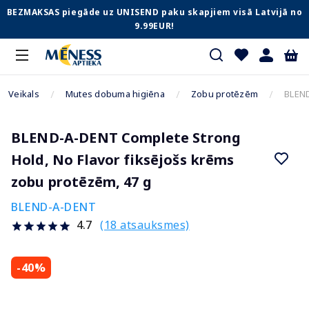
BEZMAKSAS piegāde uz UNISEND paku skapjiem visā Latvijā no
9.99EUR!
Veikals
Mutes dobuma higiēna
Zobu protēzēm
BLEND
BLEND-A-DENT Complete Strong
Hold, No Flavor fiksējošs krēms
zobu protēzēm, 47 g
BLEND-A-DENT
(18 atsauksmes)
4.7
-40%