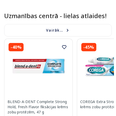
Uzmanības centrā - lielas atlaides!
Vairāk...
-40%
-45%
BLEND-A-DENT Complete Strong
COREGA Extra Strong
Hold, Fresh Flavor fiksācijas krēms
krēms zobu protēzē
zobu protēzēm, 47 g