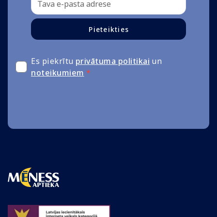
Pieteikties
Es piekrītu
privātuma politikai
un
noteikumiem
*