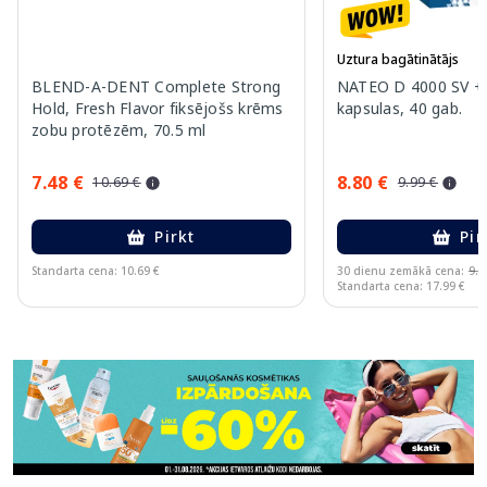
Uztura bagātinātājs
BLEND-A-DENT Complete Strong
NATEO D 4000 SV +
Hold, Fresh Flavor fiksējošs krēms
kapsulas, 40 gab.
zobu protēzēm, 70.5 ml
7.48 €
8.80 €
10.69 €
9.99 €
Pirkt
Pir
Standarta cena: 10.69 €
30 dienu zemākā cena:
9.9
Standarta cena: 17.99 €
Page 1 of 11