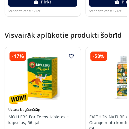
Pirkt
Pir
Standarta cena: 17.69 €
Standarta cena: 17.69 €
Page 1 of 10
Visvairāk aplūkotie produkti šobrīd
-17%
-50%
Uztura bagātinātājs
MOLLERS For Teens tabletes +
FAITH IN NATURE Gr
kapsulas, 56 gab.
Orange matu kondici
ml