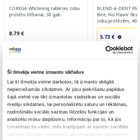
COREGA Whitening tabletes zobu
BLEND-A-DENT Plus
protēžu tīrīšanai, 30 gab.
Bite, No Flavor fiks
zobu protēzēm, 40 
8.79 €
5.73 €
8.19 €
Pirkt
Pir
Šī tīmekļa vietne izmanto sīkfailus
Standarta cena: 8.19 €
Lai šī tīmekļa vietne darbotos, tā izmanto obligāti
Page 1 of 10
nepieciešamās sīkdatnes. Ar jūsu piekrišanu papildus
šajā vietnē var tikt izmantotas statistikas un sociālo
Saules aizsardzībai vasarā ☀️
mediju sīkdatnes, lai personalizētu saturu un reklāmas,
nodrošinātu sociālo saziņas līdzekļu funkcijas un
Vairāk...
analizētu mūsu datplūsmu. Informāciju par to, kā jūs
izmantojat šo vietni, mēs kopīgojam ar saviem sociālās
saziņas līdzekļu, reklamēšanas un analīzes partneriem,
-60%
-60%