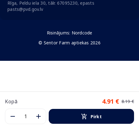
Rīga, Peldu iela 30, tālr. 67095230, epasts
pasts@pvd.gov.lv
Risinājums:
Nordcode
© Sentor Farm aptiekas 2026
4.91 €
Kopā
8.19 €
Pirkt