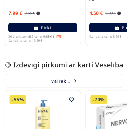
7.99 €
4.50 €
9.65 €
8.99 €
Pirkt
Pir
30 dienu zemākā cena:
9.65 €
(-17%)
Standarta cena: 8.99 €
Standarta cena: 19.29 €
Page 1 of 15
🍋 Izdevīgi pirkumi ar karti Veselība
Vairāk...
-55%
-70%