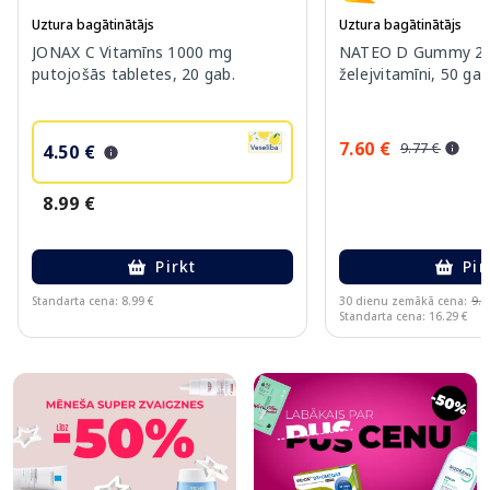
Uztura bagātinātājs
Uztura bagātinātājs
JONAX C Vitamīns 1000 mg
NATEO D Gummy 20
putojošās tabletes, 20 gab.
želejvitamīni, 50 gab
7.60 €
9.77 €
4.50 €
8.99 €
Pirkt
Pir
Standarta cena: 8.99 €
30 dienu zemākā cena:
9.7
Standarta cena: 16.29 €
Page 1 of 10