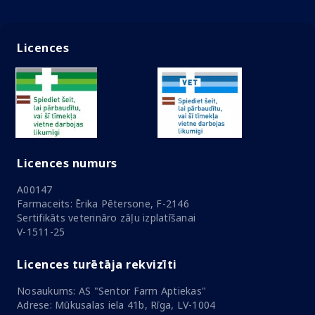
Licences
Licences numurs
A00147
Farmaceits: Ērika Pētersone, F-2146
Sertifikāts veterināro zāļu izplatīšanai
V-1511-25
Licences turētāja rekvizīti
Nosaukums: AS "Sentor Farm Aptiekas"
Adrese: Mūkusalas iela 41b, Rīga, LV-1004