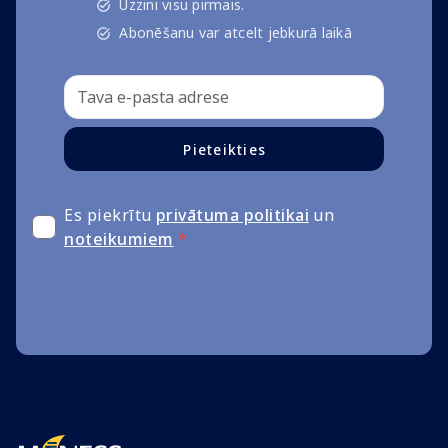
Uzzini visu pirmais.
Abonēšanu var atcelt jebkurā laikā
Pieteikties
Es piekrītu
privātuma politikai
un
noteikumiem
*