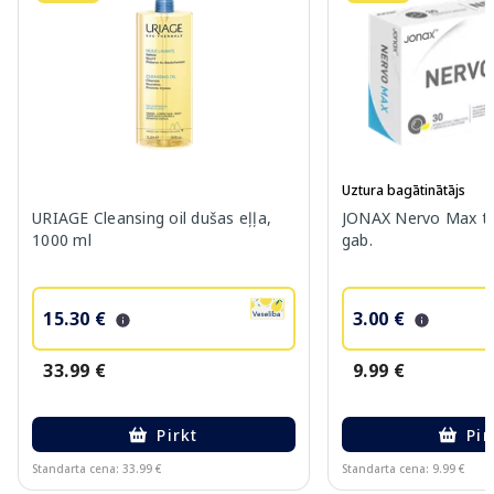
Uztura bagātinātājs
URIAGE Cleansing oil dušas eļļa,
JONAX Nervo Max ta
1000 ml
gab.
15.30 €
3.00 €
33.99 €
9.99 €
Pirkt
Pir
Standarta cena: 33.99 €
Standarta cena: 9.99 €