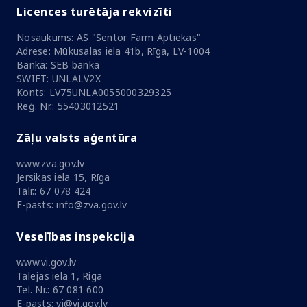
Licences turētāja rekvizīti
Nosaukums: AS "Sentor Farm Aptiekas"
Adrese: Mūkusalas iela 41b, Rīga, LV-1004
Banka: SEB banka
SWIFT: UNLALV2X
Konts: LV75UNLA0055000329325
Reģ. Nr.: 55403012521
Zāļu valsts aģentūra
www.zva.gov.lv
Jersikas iela 15, Rīga
Tālr.: 67 078 424
E-pasts: info@zva.gov.lv
Veselības inspekcija
www.vi.gov.lv
Talejas iela 1, Riga
Tel. Nr.: 67 081 600
E-pasts: vi@vi.gov.lv