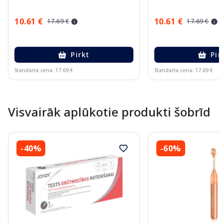
10.61 €
10.61 €
17.69 €
17.69 €
Pirkt
Pir
Standarta cena: 17.69 €
Standarta cena: 17.69 €
Page 1 of 10
Visvairāk aplūkotie produkti šobrīd
-40%
-60%