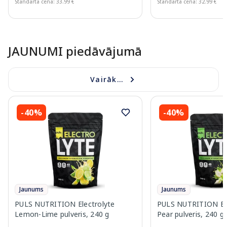
Standarta cena: 33.99 €
Standarta cena: 32.99 €
Page 1 of 10
JAUNUMI piedāvājumā
Vairāk...
-40%
-40%
Jaunums
Jaunums
PULS NUTRITION Electrolyte
PULS NUTRITION Elec
Lemon-Lime pulveris, 240 g
Pear pulveris, 240 g