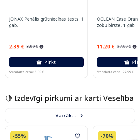
JONAX Penālis grūtniecības tests, 1
OCLEAN Ease Orange
gab.
zobu birste, 1 gab.
2.39 €
11.20 €
3.99 €
27.99 €
Pirkt
Pir
Standarta cena: 3.99 €
Standarta cena: 27.99 €
Page 1 of 15
🍋 Izdevīgi pirkumi ar karti Veselība
Vairāk...
-55%
-70%