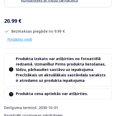
Konsultējies ar mūsu farmaceitu
20.99 €
Bezmaksas piegāde no 9.99 €
Piegādes veidi
Produkta izskats var atšķirties no fotoattēlā
redzamā. Uzmanību! Pirms produkta lietošanas,
lūdzu, pārbaudiet sastāvu uz iepakojuma.
Precīzākais un aktuālākais sastāvdaļu saraksts
ir atrodams uz produkta iepakojuma
Produkta cena aptiekās var atšķirties.
Derīguma termiņš: 2030-10-01
Paredzēti urostomas nēsātājiem.