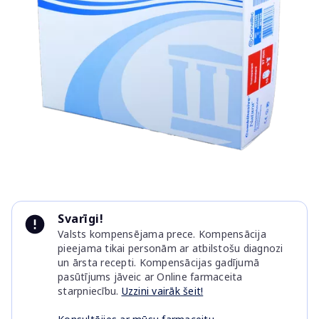
Item
1
Svarīgi!
of
Valsts kompensējama prece. Kompensācija
1
pieejama tikai personām ar atbilstošu diagnozi
un ārsta recepti. Kompensācijas gadījumā
pasūtījums jāveic ar Online farmaceita
starpniecību.
Uzzini vairāk šeit!