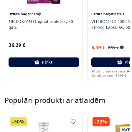
Uztura bagātinātājs
Uztura bagātinātājs
NEUROZAN Original tabletes, 30
VITIRON D3 4000 S
gab.
Strong kapsulas, 60 
36.29 €
8.59 €
9.00 €
Pirkt
Pir
30 dienu zemākā cena:
9.0
Standarta cena: 17.99 €
Page 1 of 10
Populāri produkti ar atlaidēm
-50%
-22%