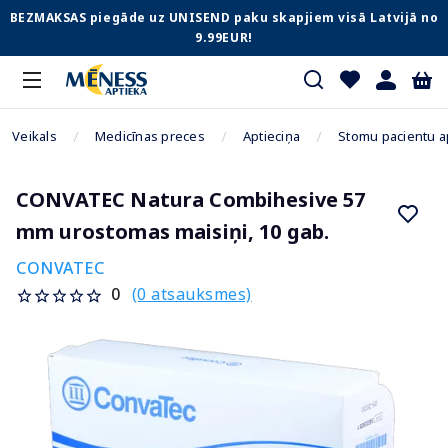
BEZMAKSAS piegāde uz UNISEND paku skapjiem visā Latvijā no
9.99EUR!
Veikals
Medicīnas preces
Aptieciņa
Stomu pacientu 
CONVATEC Natura Combihesive 57
mm urostomas maisiņi, 10 gab.
CONVATEC
(0 atsauksmes)
0