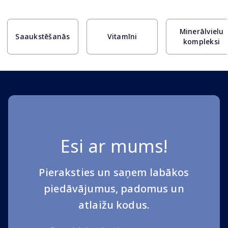
Page 1 of 10
Minerālvielu
Saaukstēšanās
Vitamīni
kompleksi
Esi ar mums!
Pieraksties un saņem labākos
piedāvājumus, padomus un
atlaižu kodus.