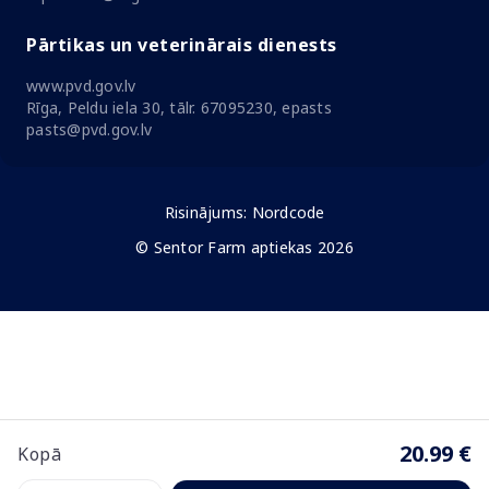
Pārtikas un veterinārais dienests
www.pvd.gov.lv
Rīga, Peldu iela 30, tālr. 67095230, epasts
pasts@pvd.gov.lv
Risinājums:
Nordcode
© Sentor Farm aptiekas 2026
20.99 €
Kopā