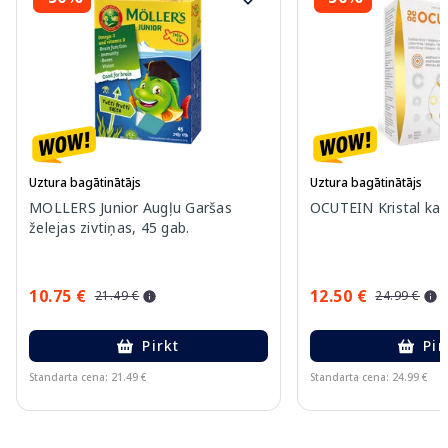
Uztura bagātinātājs
Uztura bagātinātājs
MOLLERS Junior Augļu Garšas
OCUTEIN Kristal kap
želejas zivtiņas, 45 gab.
10.75 €
12.50 €
21.49 €
24.99 €
Pirkt
Pir
Standarta cena: 21.49 €
Standarta cena: 24.99 €
Page 1 of 11