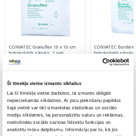
CONVATEC Granuflex 10 x 10 cm
CONVATEC Bordered
hidrokoloīds pārsējs, 1 gab.
hidrokoloīds pārsējs,
5.29 €
11.92 €
Šī tīmekļa vietne izmanto sīkfailus
Lai šī tīmekļa vietne darbotos, tā izmanto obligāti
nepieciešamās sīkdatnes. Ar jūsu piekrišanu papildus
Pirkt
Pir
šajā vietnē var tikt izmantotas statistikas un sociālo
Page 1 of 10
mediju sīkdatnes, lai personalizētu saturu un reklāmas,
nodrošinātu sociālo saziņas līdzekļu funkcijas un
Saules aizsardzībai vasarā ☀️
analizētu mūsu datplūsmu. Informāciju par to, kā jūs