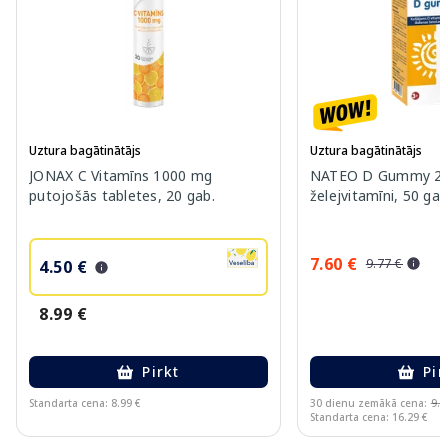
Uztura bagātinātājs
Uztura bagātinātājs
JONAX C Vitamīns 1000 mg
NATEO D Gummy 20
putojošās tabletes, 20 gab.
želejvitamīni, 50 gab
7.60 €
9.77 €
4.50 €
8.99 €
Pirkt
Pir
Standarta cena: 8.99 €
30 dienu zemākā cena:
9.7
Standarta cena: 16.29 €
Page 1 of 10