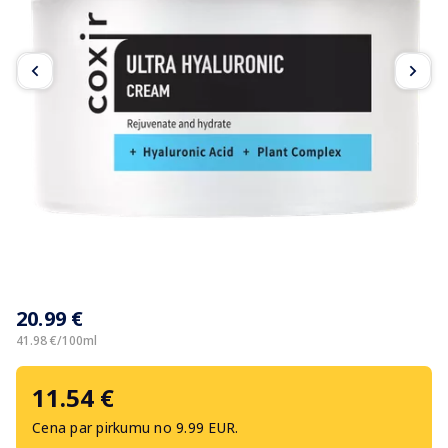
Item
1
20.99 €
of
4
41.98 €/100ml
11.54 €
Cena par pirkumu no 9.99 EUR.