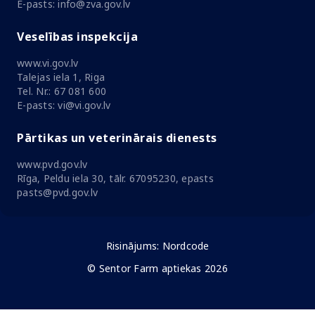
E-pasts: info@zva.gov.lv
Veselības inspekcija
www.vi.gov.lv
Talejas iela 1, Riga
Tel. Nr.: 67 081 600
E-pasts: vi@vi.gov.lv
Pārtikas un veterinārais dienests
www.pvd.gov.lv
Rīga, Peldu iela 30, tālr. 67095230, epasts
pasts@pvd.gov.lv
Risinājums:
Nordcode
© Sentor Farm aptiekas 2026