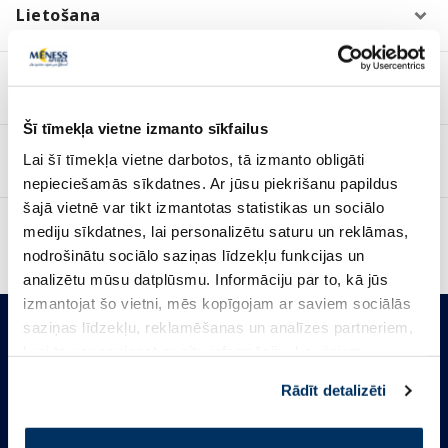
Lietošana
Sastāvs
Šī tīmekļa vietne izmanto sīkfailus
Atsauksmes (10)
Lai šī tīmekļa vietne darbotos, tā izmanto obligāti
nepieciešamās sīkdatnes. Ar jūsu piekrišanu papildus
šajā vietnē var tikt izmantotas statistikas un sociālo
Piegāde
mediju sīkdatnes, lai personalizētu saturu un reklāmas,
nodrošinātu sociālo saziņas līdzekļu funkcijas un
analizētu mūsu datplūsmu. Informāciju par to, kā jūs
izmantojat šo vietni, mēs kopīgojam ar saviem sociālās
saziņas līdzekļu, reklamēšanas un analīzes partneriem,
kuri to var apvienot ar citu informāciju, ko viņiem
sniedzat vai ko viņi apkopo, kad lietojat viņu
Rādīt detalizēti
pakalpojumus. Ja piekrītat šo papildu sīkdatņu
izmantošanai, lūdzu, atzīmējiet savu izvēli:
Esi ar mums!