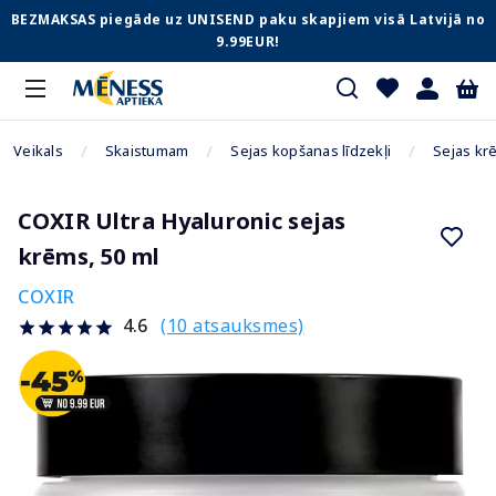
BEZMAKSAS piegāde uz UNISEND paku skapjiem visā Latvijā no
9.99EUR!
Veikals
Skaistumam
Sejas kopšanas līdzekļi
Sejas kr
COXIR Ultra Hyaluronic sejas
krēms, 50 ml
COXIR
(10 atsauksmes)
4.6