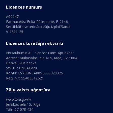
Licences numurs
A00147
Farmaceits: Ērika Pētersone, F-2146
Sertifikāts veterināro zāļu izplatīšanai
V-1511-25
Licences turētāja rekvizīti
Nosaukums: AS "Sentor Farm Aptiekas"
Adrese: Mūkusalas iela 41b, Rīga, LV-1004
Banka: SEB banka
SWIFT: UNLALV2X
Konts: LV75UNLA0055000329325
Reģ. Nr.: 55403012521
Zāļu valsts aģentūra
www.zva.gov.lv
Jersikas iela 15, Rīga
Tālr.: 67 078 424