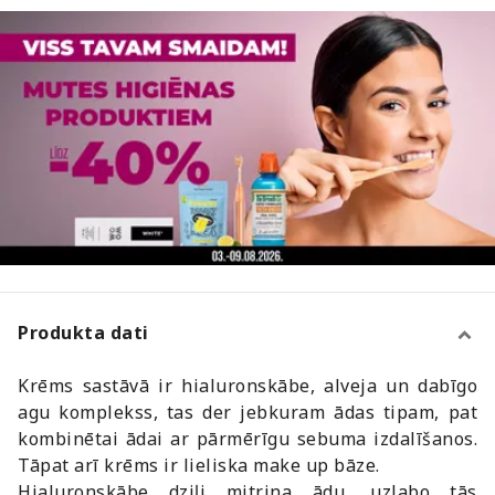
Produkta dati
Krēms sastāvā ir hialuronskābe, alveja un dabīgo
agu komplekss, tas der jebkuram ādas tipam, pat
kombinētai ādai ar pārmērīgu sebuma izdalīšanos.
Tāpat arī krēms ir lieliska make up bāze.
Hialuronskābe dziļi mitrina ādu, uzlabo tās