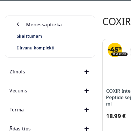
COXIR
Menessaptieka
Skaistumam
Dāvanu komplekti
Zīmols
Vecums
COXIR Inte
Peptide se
ml
Forma
18.99 €
Ādas tips