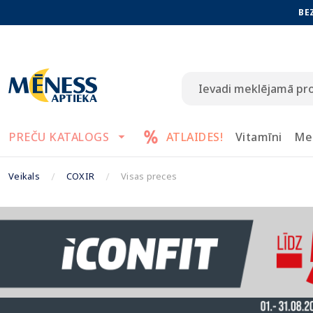
BE
PREČU KATALOGS
ATLAIDES!
Vitamīni
Me
Veikals
COXIR
Visas preces