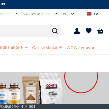
UR!
maceits
Sazinies ar mums
BUJ
LV
tika ar SPF ☀️
Gatavi skolai 🎒
WOW cenas 🔥