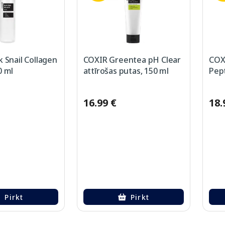
 Snail Collagen
COXIR Greentea pH Clear
COX
0 ml
attīrošas putas, 150 ml
Pept
16.99 €
18.
Pirkt
Pirkt