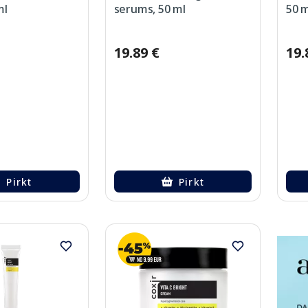
ml
serums, 50 ml
50 m
19.89 €
19.
Pirkt
Pirkt