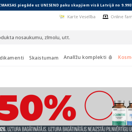
ZMAKSAS piegāde uz UNISEND paku skapjiem visā Latvijā no 9.99E
Karte Veselība
Online far
Analīžu komplekti 🩸
Kosmē
dikamenti
Skaistumam