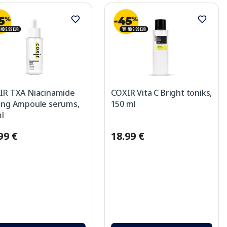
IR TXA Niacinamide
COXIR Vita C Bright toniks,
ing Ampoule serums,
150 ml
l
99 €
18.99 €