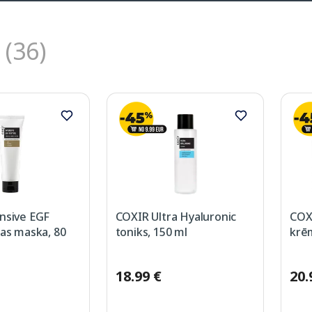
(36)
nsive EGF
COXIR Ultra Hyaluronic
COXI
jas maska, 80
toniks, 150 ml
krēm
18.99 €
20.