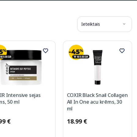
Ieteiktais
R Intensive sejas
COXIR Black Snail Collagen
s, 50 ml
All In One acu krēms, 30
ml
99 €
18.99 €