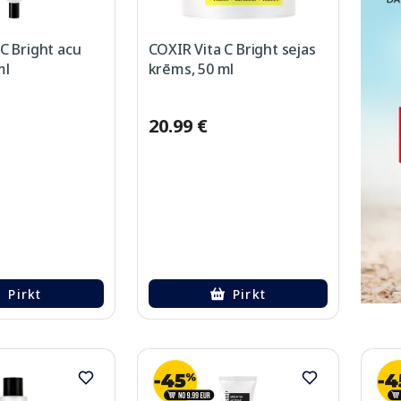
C Bright acu
COXIR Vita C Bright sejas
ml
krēms, 50 ml
20.99 €
Pirkt
Pirkt