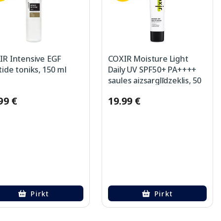
IR Intensive EGF
COXIR Moisture Light
ide toniks, 150 ml
Daily UV SPF50+ PA++++
saules aizsarglīdzeklis, 50
ml
99 €
19.99 €
Pirkt
Pirkt