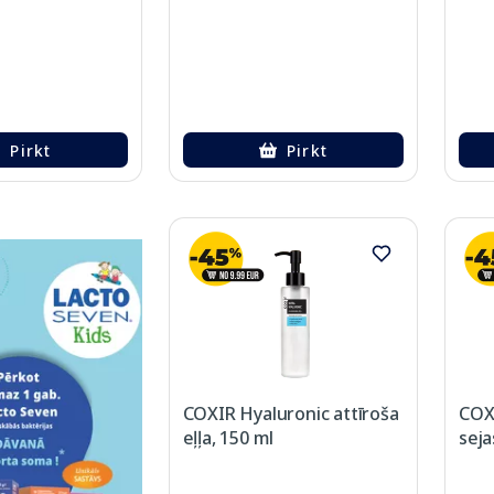
Pirkt
Pirkt
COXIR Hyaluronic attīroša
COXI
eļļa, 150 ml
seja