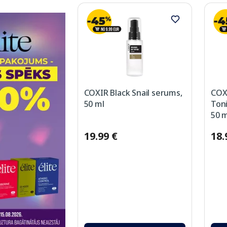
COXIR Black Snail serums,
COX
50 ml
Ton
50 m
19.99 €
18.