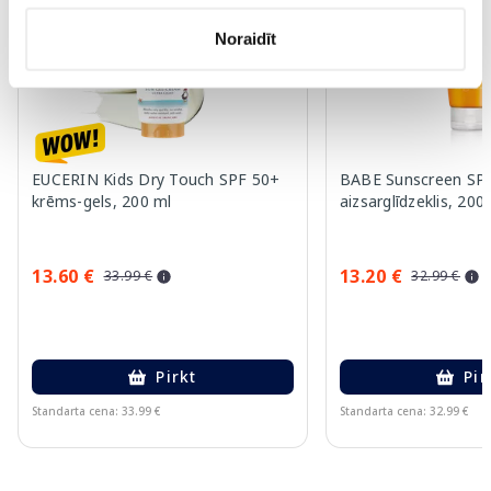
Noraidīt
EUCERIN Kids Dry Touch SPF 50+
BABE Sunscreen SPF
krēms-gels, 200 ml
aizsarglīdzeklis, 200
13.60 €
13.20 €
33.99 €
32.99 €
Pirkt
Pir
Standarta cena: 33.99 €
Standarta cena: 32.99 €
Page 1 of 10