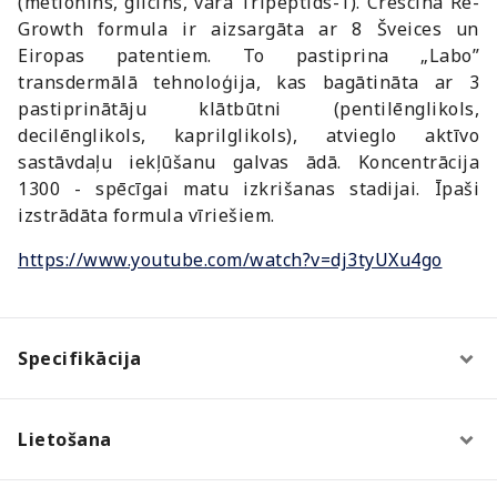
(metionīns, glicīns, vara Tripeptīds-1). Crescina Re-
Growth formula ir aizsargāta ar 8 Šveices un
Eiropas patentiem. To pastiprina „Labo”
transdermālā tehnoloģija, kas bagātināta ar 3
pastiprinātāju klātbūtni (pentilēnglikols,
decilēnglikols, kaprilglikols), atvieglo aktīvo
sastāvdaļu iekļūšanu galvas ādā. Koncentrācija
1300 - spēcīgai matu izkrišanas stadijai. Īpaši
izstrādāta formula vīriešiem.
https://www.youtube.com/watch?v=dj3tyUXu4go
Specifikācija
Lietošana