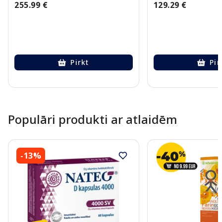
255.99 €
129.29 €
Pirkt
Pir
Page 1 of 10
Populāri produkti ar atlaidēm
-13%