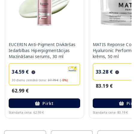
EUCERIN Anti-Pigment Divkāršas
MATIS Reponse Corr
Iedarbības Hiperpigmentācijas
Hyaluronic Performa
Mazināšanai serums, 30 ml
krēms, 50 ml
34.59 €
33.28 €
30 dienu zemākā cena:
37.79 €
(-8%)
83.19 €
62.99 €
Pirkt
Pir
Standarta cena: 62.99 €
Standarta cena: 83.19 €
Page 1 of 10