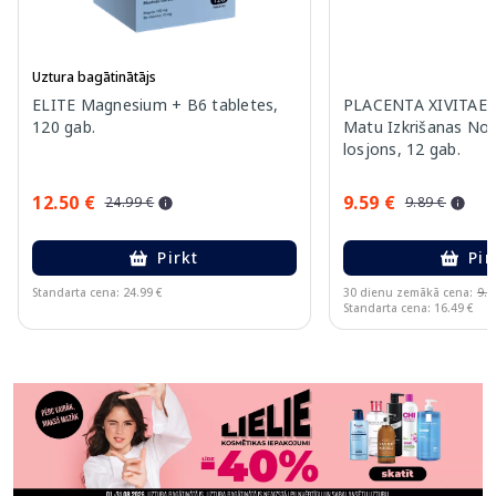
Uztura bagātinātājs
ELITE Magnesium + B6 tabletes,
PLACENTA XIVITAE A
120 gab.
Matu Izkrišanas Nov
losjons, 12 gab.
12.50 €
9.59 €
24.99 €
9.89 €
Pirkt
Pir
Standarta cena: 24.99 €
30 dienu zemākā cena:
9.8
Standarta cena: 16.49 €
Page 1 of 11