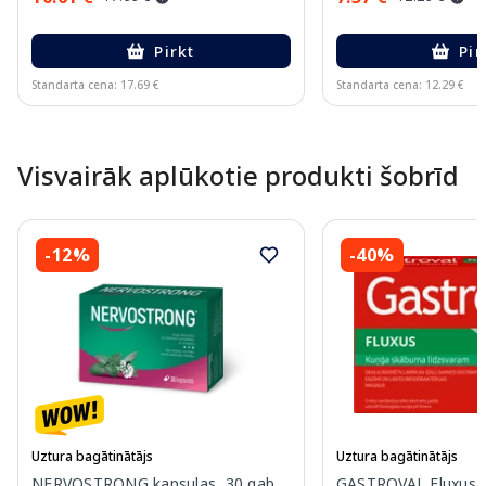
Pirkt
Pir
Standarta cena: 17.69 €
Standarta cena: 12.29 €
Page 1 of 10
Visvairāk aplūkotie produkti šobrīd
-12%
-40%
Uztura bagātinātājs
Uztura bagātinātājs
NERVOSTRONG kapsulas, 30 gab.
GASTROVAL Fluxus k