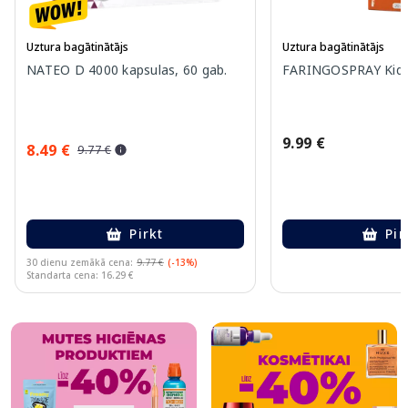
Uztura bagātinātājs
Uztura bagātinātājs
NATEO D 4000 kapsulas, 60 gab.
FARINGOSPRAY Kids 
9.99 €
8.49 €
9.77 €
Pirkt
Pir
30 dienu zemākā cena:
9.77 €
(-13%)
Standarta cena: 16.29 €
Page 1 of 10