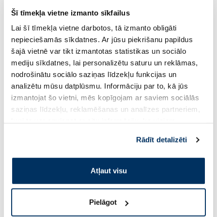
Šī tīmekļa vietne izmanto sīkfailus
CRESCINA Transdermic 1300
CRESCINA Transder
Lai šī tīmekļa vietne darbotos, tā izmanto obligāti
Woman 20+20 ampulas,
Woman 10+10 ampu
nepieciešamās sīkdatnes. Ar jūsu piekrišanu papildus
šajā vietnē var tikt izmantotas statistikas un sociālo
251.99 €
168.99 €
359.99 €
259.99 €
mediju sīkdatnes, lai personalizētu saturu un reklāmas,
nodrošinātu sociālo saziņas līdzekļu funkcijas un
analizētu mūsu datplūsmu. Informāciju par to, kā jūs
Pirkt
Pir
izmantojat šo vietni, mēs kopīgojam ar saviem sociālās
saziņas līdzekļu, reklamēšanas un analīzes partneriem,
Standarta cena: 359.99 €
Standarta cena: 259.99 €
kuri to var apvienot ar citu informāciju, ko viņiem
Page 1 of 10
sniedzat vai ko viņi apkopo, kad lietojat viņu
Rādīt detalizēti
pakalpojumus. Ja piekrītat šo papildu sīkdatņu
Saules aizsardzībai vasarā ☀️
izmantošanai, lūdzu, atzīmējiet savu izvēli:
Atļaut visu
Vairāk...
Pielāgot
-60%
-60%