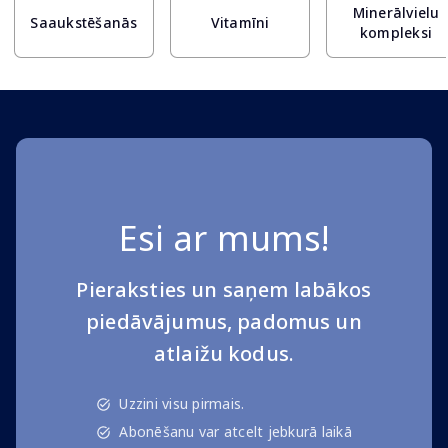
Minerālvielu
Saaukstēšanās
Vitamīni
kompleksi
Esi ar mums!
Pieraksties un saņem labākos
piedāvājumus, padomus un
atlaižu kodus.
Uzzini visu pirmais.
Abonēšanu var atcelt jebkurā laikā