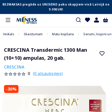
BEZMAKSAS piegāde uz UNISEND paku skapjiem visā Latvijā no
9.99EUR!
Veikals
Skaistumam
Matu kopšana
Serumi, losjoni un
CRESCINA Transdermic 1300 Man
(10+10) ampulas, 20 gab.
CRESCINA
(0 atsauksmes)
0
-30%