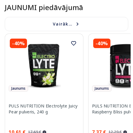
JAUNUMI piedāvājumā
Vairāk...
-40%
-40%
Jaunums
Jaunums
PULS NUTRITION Electrolyte Juicy
PULS NUTRITION Ele
Pear pulveris, 240 g
Raspberry Bliss pulve
10.61 €
7.37 €
17.69 €
12.29 €