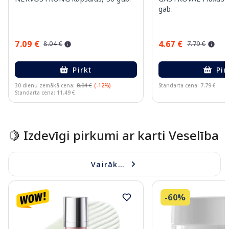
gab.
7.09 €
4.67 €
8.04 €
7.79 €
Pirkt
Pir
30 dienu zemākā cena:
8.04 €
(-12%)
Standarta cena: 7.79 €
Standarta cena: 11.49 €
Page 1 of 15
🍋 Izdevīgi pirkumi ar karti Veselība
Vairāk...
-60%