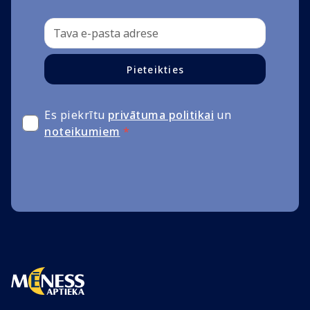
Pieteikties
Es piekrītu
privātuma politikai
un
noteikumiem
*