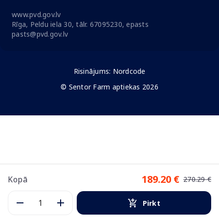
www.pvd.gov.lv
Rīga, Peldu iela 30, tālr. 67095230, epasts
pasts@pvd.gov.lv
Risinājums:
Nordcode
© Sentor Farm aptiekas 2026
189.20 €
Kopā
270.29 €
Pirkt