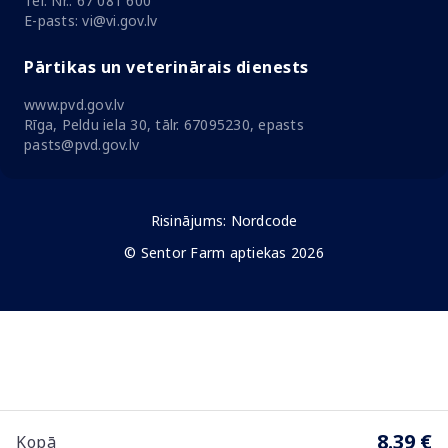
Tel. Nr.: 67 081 600
E-pasts: vi@vi.gov.lv
Pārtikas un veterinārais dienests
www.pvd.gov.lv
Rīga, Peldu iela 30, tālr. 67095230, epasts
pasts@pvd.gov.lv
Risinājums:
Nordcode
© Sentor Farm aptiekas 2026
8.39 €
Kopā