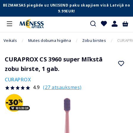
BEZMAKSAS piegāde uz UNISEND paku skapjiem visā Latvijā no
9.99EUR!
Veikals
Mutes dobuma higiēna
Zobu birstes
CURAPROX
CURAPROX CS 3960 super Mīkstā
zobu birste, 1 gab.
CURAPROX
(27 atsauksmes)
4.9