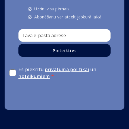
Uzzini visu pirmais.
Abonēšanu var atcelt jebkurā laikā
Pieteikties
Es piekrītu
privātuma politikai
un
noteikumiem
*