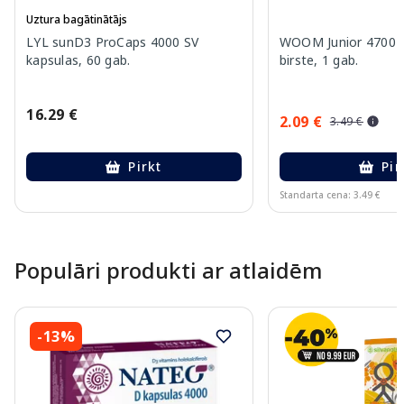
Uztura bagātinātājs
LYL sunD3 ProCaps 4000 SV
WOOM Junior 4700 U
kapsulas, 60 gab.
birste, 1 gab.
16.29 €
2.09 €
3.49 €
Pirkt
Pir
Standarta cena: 3.49 €
Page 1 of 10
Populāri produkti ar atlaidēm
-13%