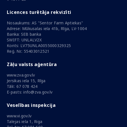
Licences turētāja rekvizīti
Nosaukums: AS "Sentor Farm Aptiekas"
Adrese: Mūkusalas iela 41b, Rīga, LV-1004
Banka: SEB banka
SWIFT: UNLALV2X
Konts: LV75UNLA0055000329325
Reģ. Nr.: 55403012521
Zāļu valsts aģentūra
www.zva.gov.lv
Jersikas iela 15, Rīga
Tālr.: 67 078 424
E-pasts: info@zva.gov.lv
Veselības inspekcija
www.vi.gov.lv
Talejas iela 1, Riga