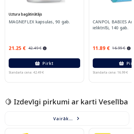
Uztura bagātinātājs
MAGNEFLEX kapsulas, 90 gab.
CANPOL BABIES Anti
ieliktnīši, 140 gab.
21.25 €
11.89 €
42.49 €
16.99 €
Pirkt
Pir
Standarta cena: 42.49 €
Standarta cena: 16.99 €
Page 1 of 15
🍋 Izdevīgi pirkumi ar karti Veselība
Vairāk...