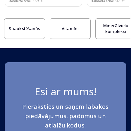
Standarta cena: 62.99 €
Standarta cena: 83.19 €
Page 1 of 10
Minerālvielu
Saaukstēšanās
Vitamīni
kompleksi
Esi ar mums!
Pieraksties un saņem labākos
piedāvājumus, padomus un
atlaižu kodus.