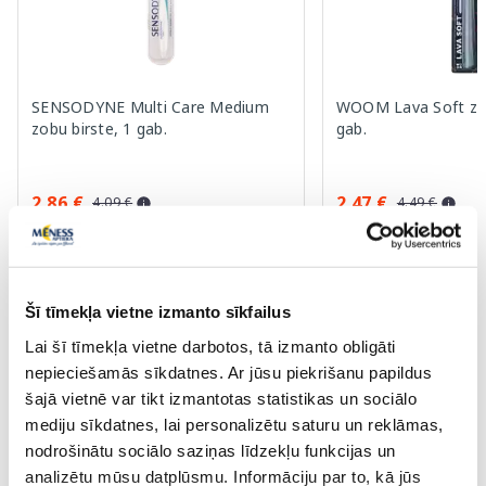
SENSODYNE Multi Care Medium
WOOM Lava Soft zob
zobu birste, 1 gab.
gab.
2.86 €
2.47 €
4.09 €
4.49 €
Pirkt
Pir
Standarta cena: 4.09 €
Standarta cena: 4.49 €
Šī tīmekļa vietne izmanto sīkfailus
Page 1 of 10
Lai šī tīmekļa vietne darbotos, tā izmanto obligāti
nepieciešamās sīkdatnes. Ar jūsu piekrišanu papildus
Saules aizsardzībai vasarā ☀️
šajā vietnē var tikt izmantotas statistikas un sociālo
mediju sīkdatnes, lai personalizētu saturu un reklāmas,
nodrošinātu sociālo saziņas līdzekļu funkcijas un
Vairāk...
analizētu mūsu datplūsmu. Informāciju par to, kā jūs