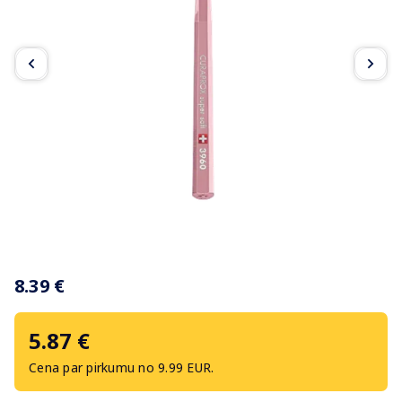
Item
1
8.39 €
of
2
5.87 €
Cena par pirkumu no 9.99 EUR.