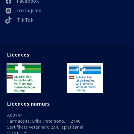
Facebook
Instagram
TikTok
Licences
Licences numurs
A00147
Farmaceits: Ērika Pētersone, F-2146
Sertifikāts veterināro zāļu izplatīšanai
V-1511-25