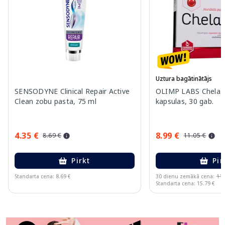
Uztura bagātinātājs
SENSODYNE Clinical Repair Active
OLIMP LABS Chela-F
Clean zobu pasta, 75 ml
kapsulas, 30 gab.
4.35 €
8.99 €
8.69 €
11.05 €
Pirkt
Pir
Standarta cena: 8.69 €
30 dienu zemākā cena:
11.
Standarta cena: 15.79 €
Page 1 of 11