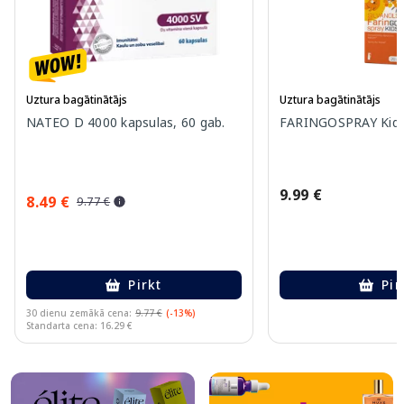
Uztura bagātinātājs
Uztura bagātinātājs
NATEO D 4000 kapsulas, 60 gab.
FARINGOSPRAY Kids 
9.99 €
8.49 €
9.77 €
Pirkt
Pir
30 dienu zemākā cena:
9.77 €
(-13%)
Standarta cena: 16.29 €
Page 1 of 10