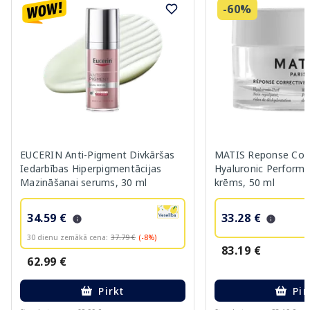
-60%
EUCERIN Anti-Pigment Divkāršas
MATIS Reponse Corr
Iedarbības Hiperpigmentācijas
Hyaluronic Performa
Mazināšanai serums, 30 ml
krēms, 50 ml
34.59 €
33.28 €
30 dienu zemākā cena:
37.79 €
(-8%)
83.19 €
62.99 €
Pirkt
Pir