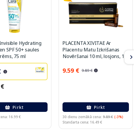
nvisible Hydrating
PLACENTA XIVITAE Ar
en SPF 50+ saules
Placentu Matu Izkrišanas
rēms, 75 ml
Novēršanai 10 ml, losjons, 12
gab.
9.59 €
€
9.89 €
 €
Pirkt
Pirkt
cena: 16.99 €
30 dienu zemākā cena:
9.89 €
(-3%)
Standarta cena: 16.49 €