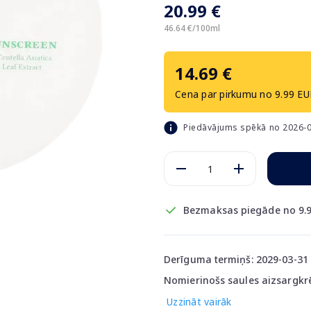
20.99 €
46.64 €/100ml
14.69 €
Cena par pirkumu no 9.99 EU
Piedāvājums spēkā no 2026-0
Bezmaksas piegāde no 9.9
Derīguma termiņš: 2029-03-31
Nomierinošs saules aizsargkrē
Uzzināt vairāk