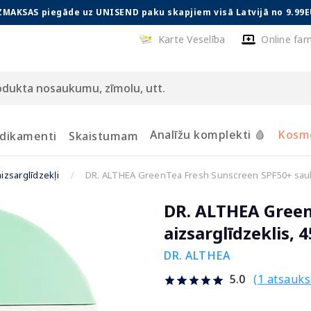
ZMAKSAS piegāde uz UNISEND paku skapjiem visā Latvijā no 9.99E
Karte Veselība
Online far
Analīžu komplekti 🩸
Kosmē
dikamenti
Skaistumam
izsarglīdzekļi
DR. ALTHEA GreenTea Fresh Sunscreen SPF50+ saules
DR. ALTHEA Green
aizsarglīdzeklis, 
DR. ALTHEA
(1 atsauk
5.0