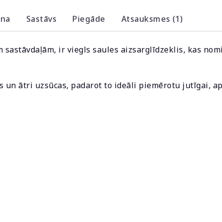
ana
Sastāvs
Piegāde
Atsauksmes (1)
sastāvdaļām, ir viegls saules aizsarglīdzeklis, kas nomi
as un ātri uzsūcas, padarot to ideāli piemērotu jutīgai, 