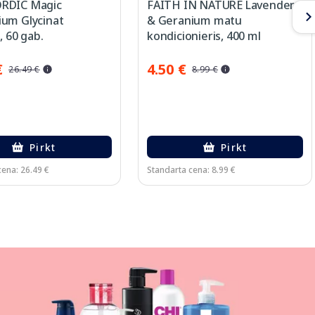
RDIC Magic
FAITH IN NATURE Lavender
um Glycinat
& Geranium matu
, 60 gab.
kondicionieris, 400 ml
€
4.50 €
26.49 €
8.99 €
Pirkt
Pirkt
cena: 26.49 €
Standarta cena: 8.99 €