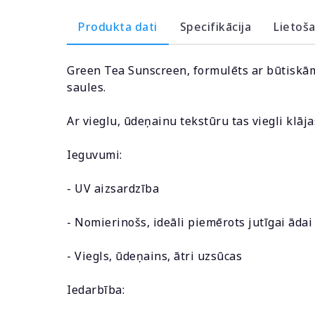
Produkta dati
Specifikācija
Lietoš
Green Tea Sunscreen, formulēts ar būtiskām 
saules.
Ar vieglu, ūdeņainu tekstūru tas viegli klāj
Ieguvumi:
- UV aizsardzība
- Nomierinošs, ideāli piemērots jutīgai ādai
- Viegls, ūdeņains, ātri uzsūcas
Iedarbība: