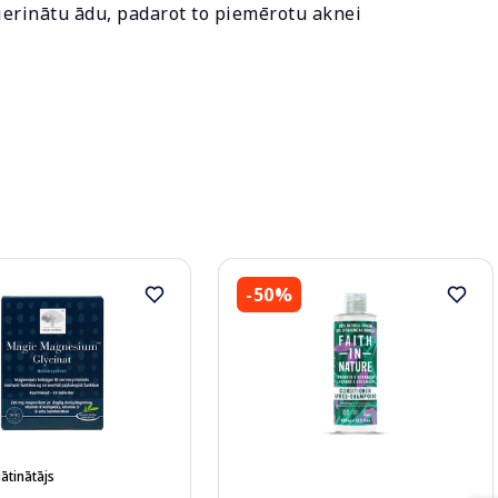
ierinātu ādu, padarot to piemērotu aknei
-50%
ātinātājs