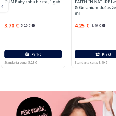
GUM Baby zobu birste, 1 gab.
FAITH IN NATURE La
& Geranium dušas žel
ml
3.70 €
4.25 €
5.29 €
8.49 €
Pirkt
Pirkt
Standarta cena: 5.29 €
Standarta cena: 8.49 €
Page 1 of 3