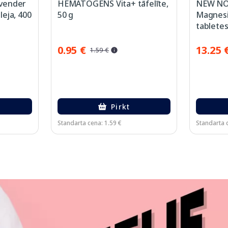
vender
HEMATOGENS Vita+ tāfelīte,
NEW NO
eja, 400
50 g
Magnesi
tabletes
0.95 €
13.25 
1.59 €
Pirkt
Standarta cena: 1.59 €
Standarta 