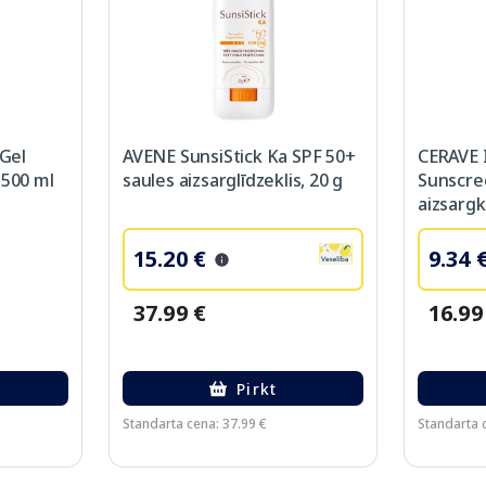
Gel
AVENE SunsiStick Ka SPF 50+
CERAVE I
 500 ml
saules aizsarglīdzeklis, 20 g
Sunscre
aizsargk
15.20 €
9.34 
37.99 €
16.99
Pirkt
Standarta cena: 37.99 €
Standarta 