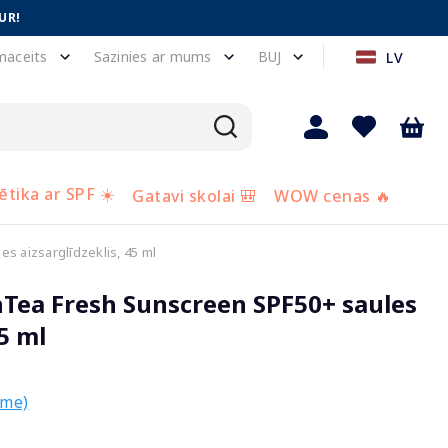
UR!
maceits
Sazinies ar mums
BUJ
LV
tika ar SPF ☀️
Gatavi skolai 🎒
WOW cenas 🔥
 aizsarglīdzeklis, 45 ml
Tea Fresh Sunscreen SPF50+ saules
45 ml
sme)