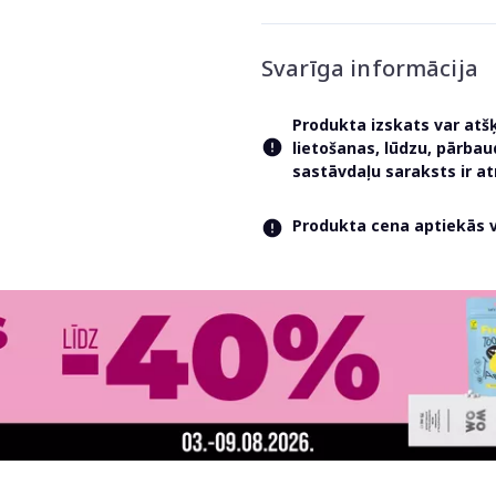
Svarīga informācija
Produkta izskats var atš
lietošanas, lūdzu, pārba
sastāvdaļu saraksts ir 
Produkta cena aptiekās va