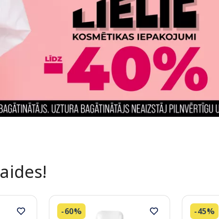
laides!
-60%
-45%