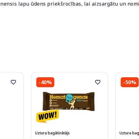
inensis lapu ūdens priekšrocības, lai aizsargātu un nom
-40%
-50%
Uztura bagātinātājs
Uztura bag