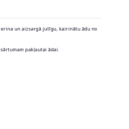
erina un aizsargā jutīgu, kairinātu ādu no
apsārtumam pakļautai ādai.