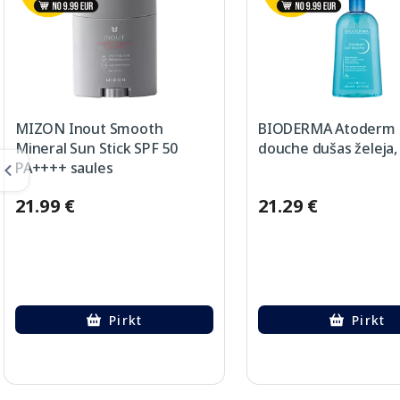
MIZON Inout Smooth
BIODERMA Atoderm 
Mineral Sun Stick SPF 50
douche dušas želeja,
PA++++ saules
aizsarglīdzeklis, 26 g
21.99 €
21.29 €
Pirkt
Pirkt
Page 1 of 2