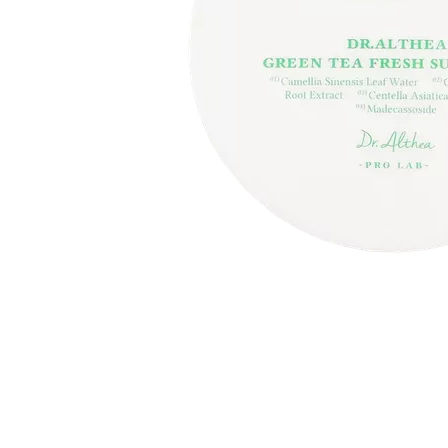
Item
1
of
1
Item
1
of
1