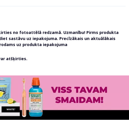
ķirties no fotoattēlā redzamā. Uzmanību! Pirms produkta
udiet sastāvu uz iepakojuma. Precīzākais un aktuālākais
atrodams uz produkta iepakojuma
r atšķirties.