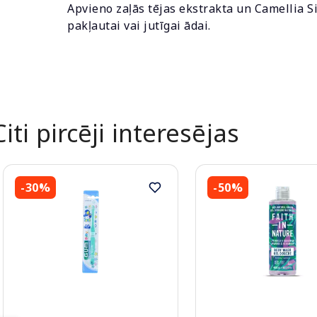
Apvieno zaļās tējas ekstrakta un Camellia S
pakļautai vai jutīgai ādai.
Citi pircēji interesējas
-30%
-50%