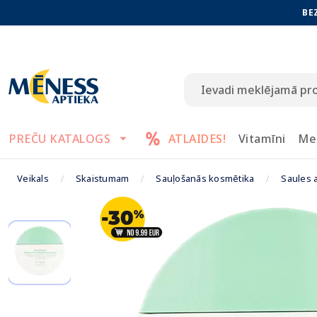
BE
PREČU KATALOGS
ATLAIDES!
Vitamīni
Me
Veikals
Skaistumam
Sauļošanās kosmētika
Saules a