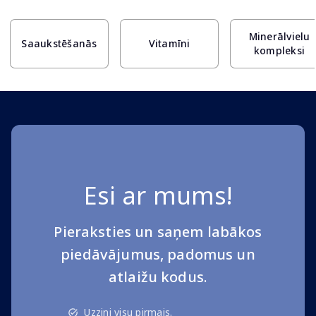
Minerālvielu
Saaukstēšanās
Vitamīni
kompleksi
Esi ar mums!
Pieraksties un saņem labākos
piedāvājumus, padomus un
atlaižu kodus.
Uzzini visu pirmais.