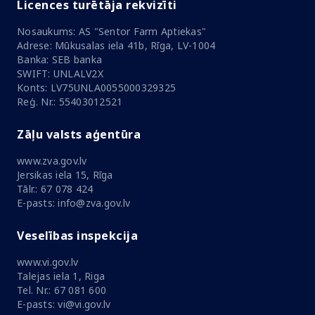
Licences turētāja rekvizīti
Nosaukums: AS "Sentor Farm Aptiekas"
Adrese: Mūkusalas iela 41b, Rīga, LV-1004
Banka: SEB banka
SWIFT: UNLALV2X
Konts: LV75UNLA0055000329325
Reģ. Nr.: 55403012521
Zāļu valsts aģentūra
www.zva.gov.lv
Jersikas iela 15, Rīga
Tālr.: 67 078 424
E-pasts: info@zva.gov.lv
Veselības inspekcija
www.vi.gov.lv
Talejas iela 1, Riga
Tel. Nr.: 67 081 600
E-pasts: vi@vi.gov.lv