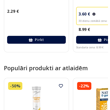
2.29 €
3.60 €
30 dienu zemākā cena:
3
8.99 €
Pirkt
Pir
Standarta cena: 8.99 €
Page 1 of 10
Populāri produkti ar atlaidēm
-50%
-22%