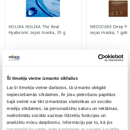
HOLIKA HOLIKA The Real
MEDICUBE Deep Pep
Hyaluronic sejas maska, 35 g
sejas maska, 1 gab.
6.04 €
3.49 €
9.29 €
4.99 €
Pirkt
Pir
Šī tīmekļa vietne izmanto sīkfailus
Standarta cena: 9.29 €
Standarta cena: 4.99 €
Lai šī tīmekļa vietne darbotos, tā izmanto obligāti
Page 1 of 10
nepieciešamās sīkdatnes. Ar jūsu piekrišanu papildus
šajā vietnē var tikt izmantotas statistikas un sociālo
Saules aizsardzībai vasarā ☀️
mediju sīkdatnes, lai personalizētu saturu un reklāmas,
nodrošinātu sociālo saziņas līdzekļu funkcijas un
Vairāk...
analizētu mūsu datplūsmu. Informāciju par to, kā jūs
izmantojat šo vietni, mēs kopīgojam ar saviem sociālās