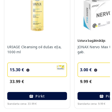
Uztura bagātinātājs
URIAGE Cleansing oil dušas eļļa,
JONAX Nervo Max ta
1000 ml
gab.
15.30 €
3.00 €
33.99 €
9.99 €
Pirkt
Pir
Standarta cena: 33.99 €
Standarta cena: 9.99 €
Page 1 of 10