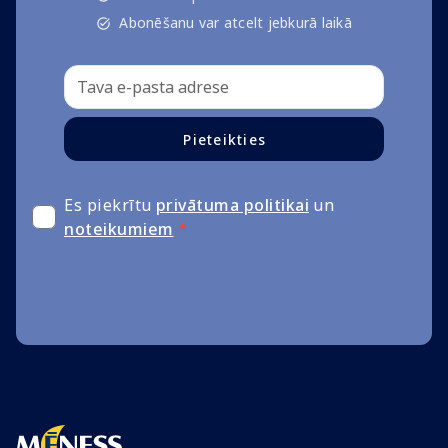
Abonēšanu var atcelt jebkurā laikā
Pieteikties
Es piekrītu
privātuma politikai
un
noteikumiem
*