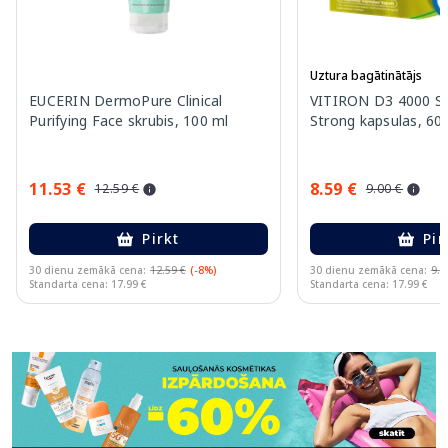
Uztura bagātinātājs
EUCERIN DermoPure Clinical
VITIRON D3 4000 S
Purifying Face skrubis, 100 ml
Strong kapsulas, 60 
11.53 €
8.59 €
12.59 €
9.00 €
Pirkt
Pir
30 dienu zemākā cena:
12.59 €
(-8%)
30 dienu zemākā cena:
9.0
Standarta cena: 17.99 €
Standarta cena: 17.99 €
Page 1 of 11