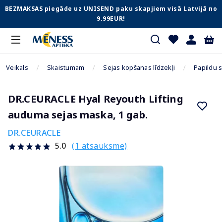
BEZMAKSAS piegāde uz UNISEND paku skapjiem visā Latvijā no
9.99EUR!
Veikals
Skaistumam
Sejas kopšanas līdzekļi
Papildu 
DR.CEURACLE Hyal Reyouth Lifting
auduma sejas maska, 1 gab.
DR.CEURACLE
(1 atsauksme)
5.0