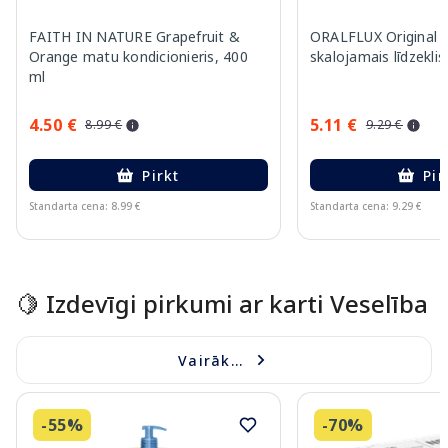
FAITH IN NATURE Grapefruit &
ORALFLUX Original 
Orange matu kondicionieris, 400
skalojamais līdzeklis
ml
4.50 €
5.11 €
8.99 €
9.29 €
Pirkt
Pir
Standarta cena: 8.99 €
Standarta cena: 9.29 €
Page 1 of 15
🍋 Izdevīgi pirkumi ar karti Veselība
Vairāk...
-55%
-70%