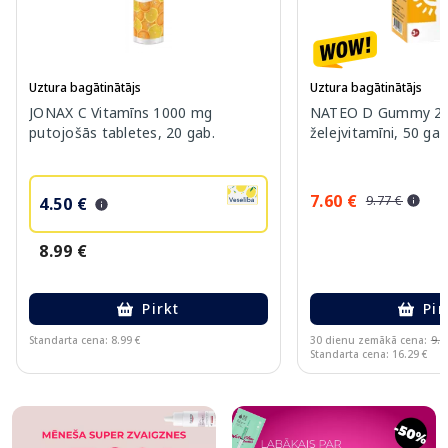
Uztura bagātinātājs
Uztura bagātinātājs
JONAX C Vitamīns 1000 mg
NATEO D Gummy 20
putojošās tabletes, 20 gab.
želejvitamīni, 50 gab
7.60 €
9.77 €
4.50 €
8.99 €
Pirkt
Pir
Standarta cena: 8.99 €
30 dienu zemākā cena:
9.7
Standarta cena: 16.29 €
Page 1 of 10