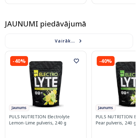
Page 1 of 10
JAUNUMI piedāvājumā
Vairāk...
-40%
-40%
Jaunums
Jaunums
PULS NUTRITION Electrolyte
PULS NUTRITION Elec
Lemon-Lime pulveris, 240 g
Pear pulveris, 240 g