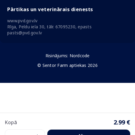
Pārtikas un veterinārais dienests
www.pvd.gov.lv
Rīga, Peldu iela 30, tālr. 67095230, epasts
pasts@pvd.gov.lv
Risinājums:
Nordcode
© Sentor Farm aptiekas 2026
2.99 €
Kopā