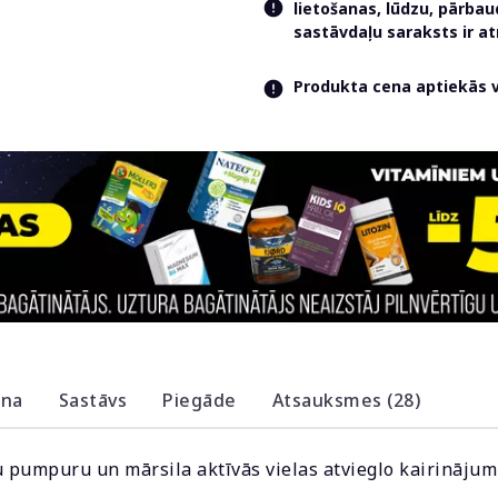
lietošanas, lūdzu, pārba
sastāvdaļu saraksts ir 
Produkta cena aptiekās va
ana
Sastāvs
Piegāde
Atsauksmes (28)
u pumpuru un mārsila aktīvās vielas atvieglo kairināju