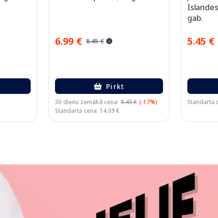
Islandes
gab.
6.99 €
5.45 €
8.45 €
Pirkt
30 dienu zemākā cena:
8.45 €
(-17%)
Standarta c
Standarta cena: 14.09 €