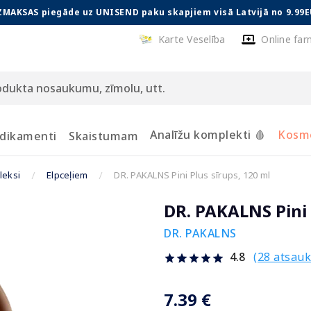
ZMAKSAS piegāde uz UNISEND paku skapjiem visā Latvijā no 9.99E
Karte Veselība
Online far
Analīžu komplekti 🩸
Kosmē
dikamenti
Skaistumam
leksi
Elpceļiem
DR. PAKALNS Pini Plus sīrups, 120 ml
DR. PAKALNS Pini 
DR. PAKALNS
(28 atsau
4.8
7.39 €