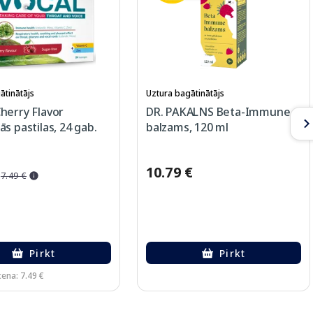
ātinātājs
Uztura bagātinātājs
herry Flavor
DR. PAKALNS Beta-Immune
s pastilas, 24 gab.
balzams, 120 ml
10.79 €
7.49 €
Pirkt
Pirkt
ena: 7.49 €