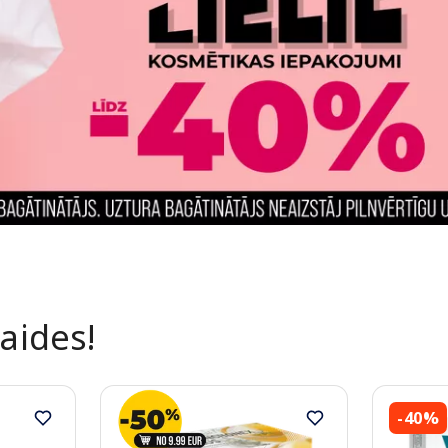
laides!
-40%