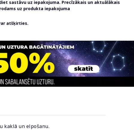
udiet sastāvu uz iepakojuma. Precīzākais un aktuālākais
atrodams uz produkta iepakojuma
r atšķirties.
mu kaklā un elpošanu.