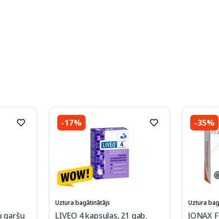
-17%
-35%
Uztura bagātinātājs
Uztura bag
 garšu
LIVEO 4 kapsulas, 21 gab.
JONAX F