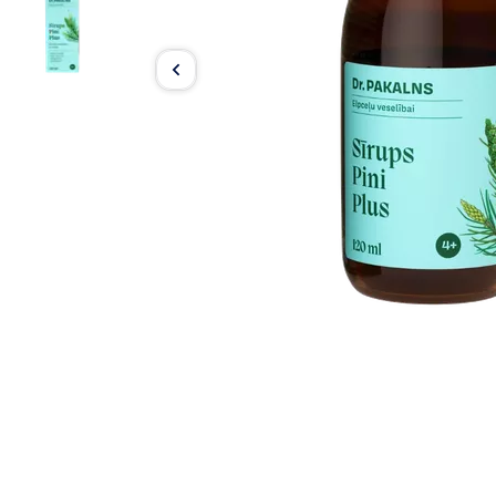
Item
1
of
2
Item
1
of
2