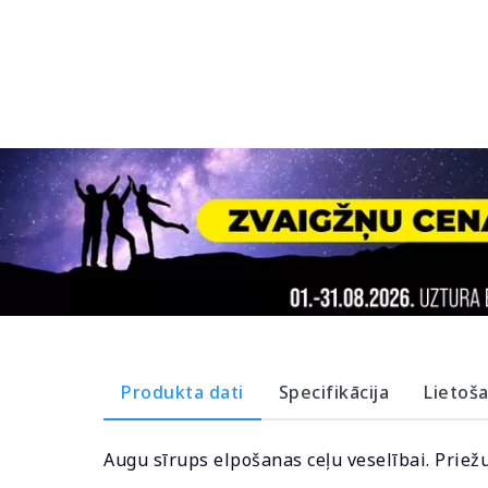
Produkta dati
Specifikācija
Lietoš
Augu sīrups elpošanas ceļu veselībai. Priež