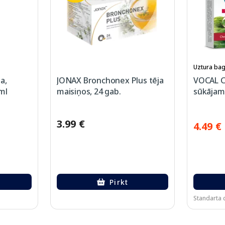
Uztura bag
a,
JONAX Bronchonex Plus tēja
VOCAL C
ml
maisiņos, 24 gab.
sūkājamā
3.99 €
4.49 €
Pirkt
Standarta c