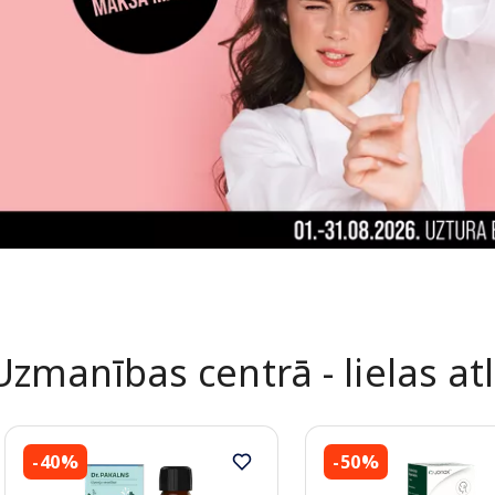
Uzmanības centrā - lielas at
-40%
-50%