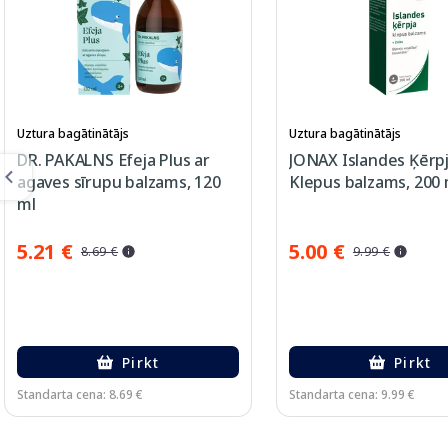
Uztura bagātinātājs
Uztura bagātinātājs
DR. PAKALNS Efeja Plus ar
JONAX Islandes Ķērpj
agaves sīrupu balzams, 120
Klepus balzams, 200 
ml
5.21 €
5.00 €
8.69 €
9.99 €
Pirkt
Pirkt
Standarta cena: 8.69 €
Standarta cena: 9.99 €
Page 1 of 2