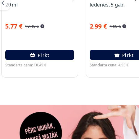
20 ml
ledenes, 5 gab.
5.77 €
2.99 €
10.49 €
4.99 €
Pirkt
Pirkt
Standarta cena: 10.49 €
Standarta cena: 4.99 €
Page 1 of 3