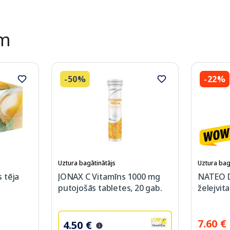
ēm
-50%
-22%
Uztura bagātinātājs
Uztura bag
 tēja
JONAX C Vitamīns 1000 mg
NATEO 
putojošās tabletes, 20 gab.
želejvit
7.60 €
4.50 €