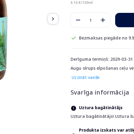
6.16 €/100ml
Bezmaksas piegāde no 9.9
Derīguma termiņš: 2029-03-31
Augu sīrups elpošanas ceļu ves
Uzzināt vairāk
Svarīga informācija
Uztura bagātinātājs
Uztura bagātinātājs! Uztura b
Produkta izskats var atš