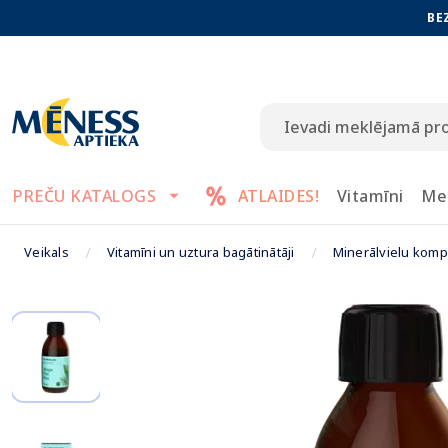
BE
PREČU KATALOGS
ATLAIDES!
Vitamīni
Me
Veikals
Vitamīni un uztura bagātinātāji
Minerālvielu komp