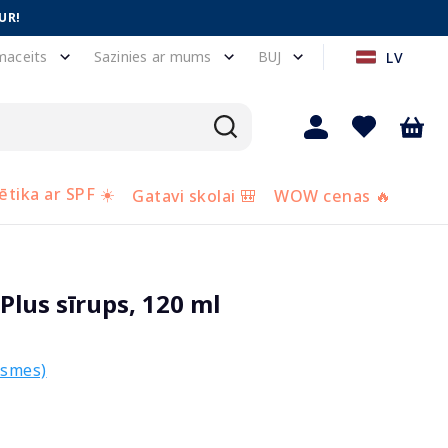
UR!
maceits
Sazinies ar mums
BUJ
LV
tika ar SPF ☀️
Gatavi skolai 🎒
WOW cenas 🔥
Plus sīrups, 120 ml
ksmes)