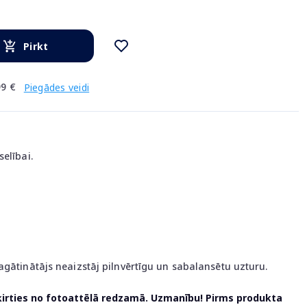
Pirkt
9 €
Piegādes veidi
elībai.
agātinātājs neaizstāj pilnvērtīgu un sabalansētu uzturu.
ķirties no fotoattēlā redzamā. Uzmanību! Pirms produkta