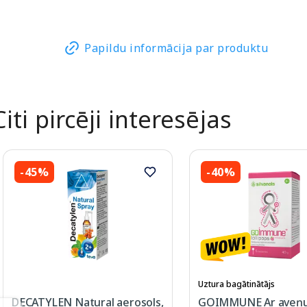
Papildu informācija par produktu
Citi pircēji interesējas
-45%
-40%
Uztura bagātinātājs
DECATYLEN Natural aerosols,
GOIMMUNE Ar aveņu