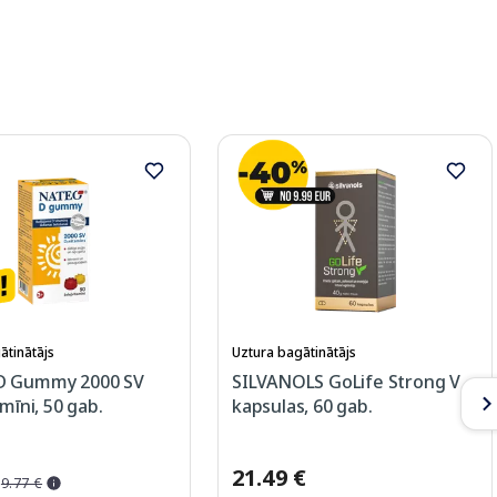
ātinātājs
Uztura bagātinātājs
D Gummy 2000 SV
SILVANOLS GoLife Strong V
amīni, 50 gab.
kapsulas, 60 gab.
21.49 €
9.77 €