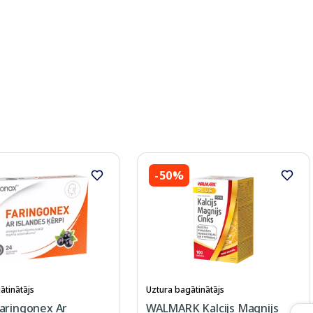
-50%
ātinātājs
Uztura bagātinātājs
aringonex Ar
WALMARK Kalcijs Magnijs