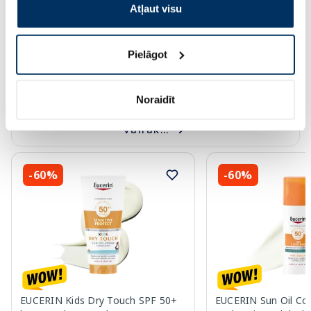
Atļaut visu
Pirkt
Pir
Page 1 of 10
Pielāgot
Saules aizsardzībai vasarā ☀️
Noraidīt
Vairāk...
-60%
-60%
EUCERIN Kids Dry Touch SPF 50+
EUCERIN Sun Oil Co