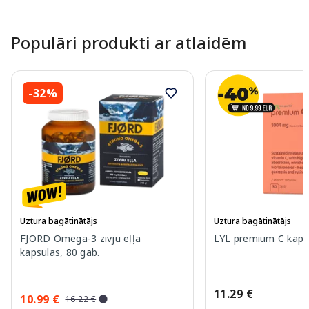
Page 1 of 10
Populāri produkti ar atlaidēm
-32%
Uztura bagātinātājs
Uztura bagātinātājs
FJORD Omega-3 zivju eļļa
LYL premium C kapsu
kapsulas, 80 gab.
11.29 €
10.99 €
16.22 €