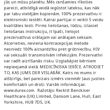
jūs un mūsu planētu. Mēs cenšamies rīkoties
pareizi, atbildīgā veidā iegūstot lateksu, kas nāk
par labu vietējām kopienām. 100% prezervatīvu ir
elektroniski testēti. Katrai partijai ir veikti 5 veidu
kvalitātes testi. Pirms lietošanas, lūdzu, izlasiet
lietošanas instrukciju, it īpaši, lietojot
prezervatīvus orālajam vai anālajam seksam.
Atcerieties, neviena kontracepcijas metode
nesniedz 100% aizsardzību pret grūtniecību, HIV
vai seksuāli transmisīvām infekcijām. Prezervatīvi
var radīt aizrīšanās risku. Uzglabājiet bērniem
nepieejamā vietā. MEDICĪNISKA IERĪCE. ATRODIET
TO, KAS JUMS DER VISLABĀK. Katrs no mums ir
atšķirīgs, bet pareizais izmērs vienmēr ļaus justies
komfortabli un droši. Vairāk informācijas:
www.durex.com. Ražotājs: Reckitt Benckiser
Healthcare (UK) Limited, Dansom Lane, Hull, East
Yorkshire, HU8 7DS, UK.