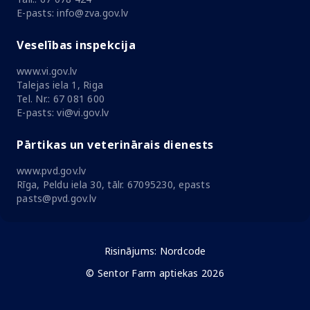
E-pasts: info@zva.gov.lv
Veselības inspekcija
www.vi.gov.lv
Talejas iela 1, Riga
Tel. Nr.: 67 081 600
E-pasts: vi@vi.gov.lv
Pārtikas un veterinārais dienests
www.pvd.gov.lv
Rīga, Peldu iela 30, tālr. 67095230, epasts
pasts@pvd.gov.lv
Risinājums:
Nordcode
© Sentor Farm aptiekas 2026