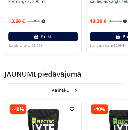
krēms-gels, 200 ml
saules aizsarglīdzekl
13.60 €
13.20 €
33.99 €
32.99 €
Pirkt
Pir
Standarta cena: 33.99 €
Standarta cena: 32.99 €
Page 1 of 10
JAUNUMI piedāvājumā
Vairāk...
-40%
-40%