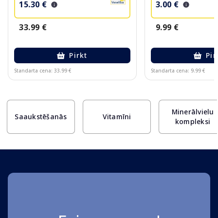
15.30 €
3.00 €
33.99 €
9.99 €
Pirkt
Pir
Standarta cena: 33.99 €
Standarta cena: 9.99 €
Page 1 of 10
Minerālvielu
Saaukstēšanās
Vitamīni
kompleksi