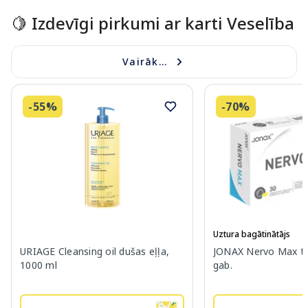
🍋 Izdevīgi pirkumi ar karti Veselība
Vairāk...
-55%
-70%
Uztura bagātinātājs
URIAGE Cleansing oil dušas eļļa,
JONAX Nervo Max ta
1000 ml
gab.