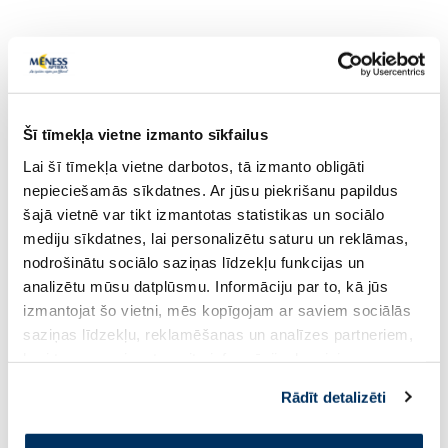
Populārākie kategorijā
Šī tīmekļa vietne izmanto sīkfailus
Lai šī tīmekļa vietne darbotos, tā izmanto obligāti
nepieciešamās sīkdatnes. Ar jūsu piekrišanu papildus
šajā vietnē var tikt izmantotas statistikas un sociālo
mediju sīkdatnes, lai personalizētu saturu un reklāmas,
nodrošinātu sociālo saziņas līdzekļu funkcijas un
analizētu mūsu datplūsmu. Informāciju par to, kā jūs
DUREX Mutual Pleasure
CEYLOR Non-Latex U
izmantojat šo vietni, mēs kopīgojam ar saviem sociālās
prezervatīvi, 10 gab.
prezervatīvi, 6 gab.
saziņas līdzekļu, reklamēšanas un analīzes partneriem,
kuri to var apvienot ar citu informāciju, ko viņiem
sniedzat vai ko viņi apkopo, kad lietojat viņu
15.99 €
16.99 €
Rādīt detalizēti
pakalpojumus. Ja piekrītat šo papildu sīkdatņu
izmantošanai, lūdzu, atzīmējiet savu izvēli: