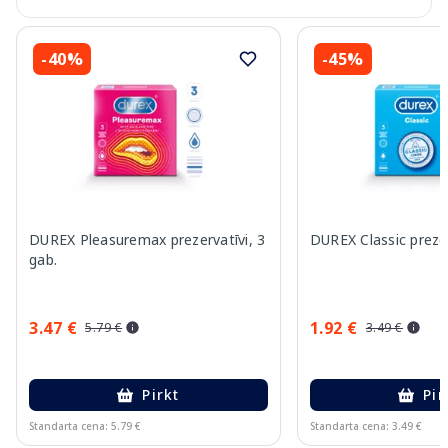
-40%
-45%
DUREX Pleasuremax prezervatīvi, 3
DUREX Classic prezer
gab.
3.47 €
1.92 €
5.79 €
3.49 €
Pirkt
Pir
Standarta cena: 5.79 €
Standarta cena: 3.49 €