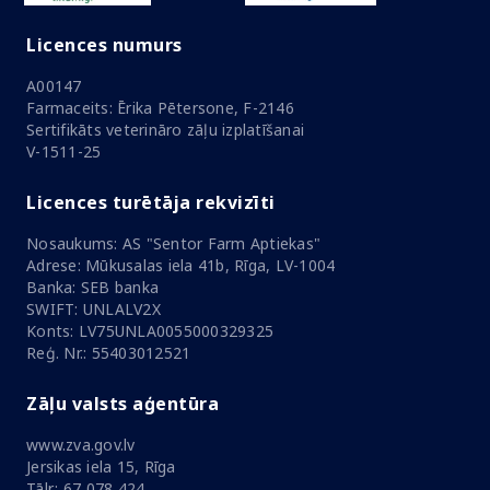
Licences numurs
A00147
Farmaceits: Ērika Pētersone, F-2146
Sertifikāts veterināro zāļu izplatīšanai
V-1511-25
Licences turētāja rekvizīti
Nosaukums: AS "Sentor Farm Aptiekas"
Adrese: Mūkusalas iela 41b, Rīga, LV-1004
Banka: SEB banka
SWIFT: UNLALV2X
Konts: LV75UNLA0055000329325
Reģ. Nr.: 55403012521
Zāļu valsts aģentūra
www.zva.gov.lv
Jersikas iela 15, Rīga
Tālr.: 67 078 424