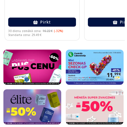
Pirkt
Pir
30 dienu zemākā cena:
16.22 €
(-32%)
Standarta cena: 29.49 €
Page 1 of 10