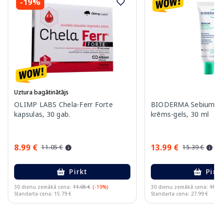
-19%
Uztura bagātinātājs
OLIMP LABS Chela-Ferr Forte
BIODERMA Sebium 
kapsulas, 30 gab.
krēms-gels, 30 ml
8.99 €
13.99 €
11.05 €
15.39 €
Pirkt
Pir
30 dienu zemākā cena:
11.05 €
(-19%)
30 dienu zemākā cena:
15.
Standarta cena: 15.79 €
Standarta cena: 27.99 €
Page 1 of 15