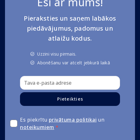
Esi ar mums!
Pieraksties un saņem labākos
piedāvājumus, padomus un
atlaižu kodus.
Uzzini visu pirmais.
Abonēšanu var atcelt jebkurā laikā
Pieteikties
Es piekrītu
privātuma politikai
un
noteikumiem
*