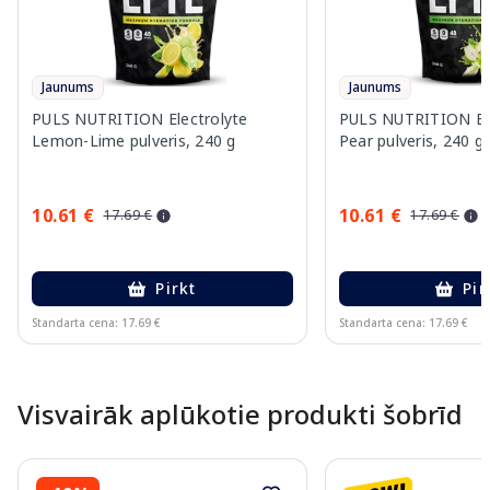
Jaunums
Jaunums
PULS NUTRITION Electrolyte
PULS NUTRITION Elec
Lemon-Lime pulveris, 240 g
Pear pulveris, 240 g
10.61 €
10.61 €
17.69 €
17.69 €
Pirkt
Pir
Standarta cena: 17.69 €
Standarta cena: 17.69 €
Page 1 of 10
Visvairāk aplūkotie produkti šobrīd