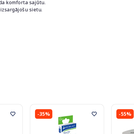
da komforta sajūtu.
aizsargājošu sietu.
-35%
-55%