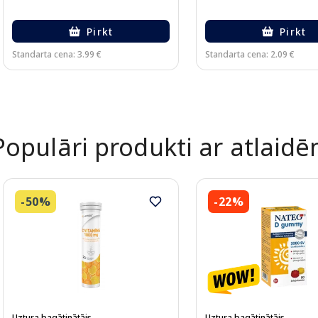
Pirkt
Pirkt
Standarta cena: 3.99 €
Standarta cena: 2.09 €
Page 1 of 2
Populāri produkti ar atlaid
-50%
-22%
Uztura bagātinātājs
Uztura bagātinātājs