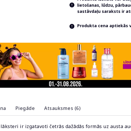
lietošanas, lūdzu, pārba
sastāvdaļu saraksts ir 
Produkta cena aptiekās va
ana
Piegāde
Atsauksmes (6)
āksteri ir izgatavoti četrās dažādās formās uz austa 