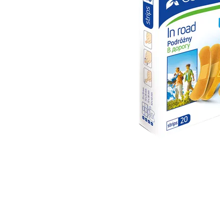
Item
1
of
1
Item
1
of
1