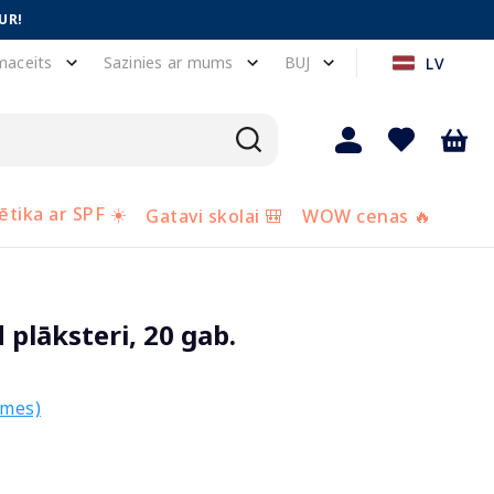
UR!
maceits
Sazinies ar mums
BUJ
LV
tika ar SPF ☀️
Gatavi skolai 🎒
WOW cenas 🔥
plāksteri, 20 gab.
smes)