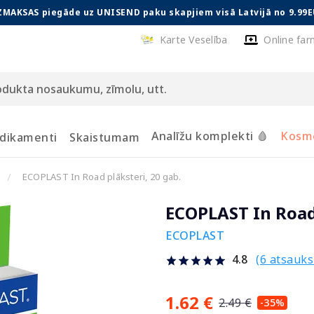
ZMAKSAS piegāde uz UNISEND paku skapjiem visā Latvijā no 9.99E
Karte Veselība
Online far
Analīžu komplekti 🩸
Kosmē
dikamenti
Skaistumam
ECOPLAST In Road plāksteri, 20 gab.
ECOPLAST In Road 
ECOPLAST
(6 atsauk
4.8
1.62 €
2.49 €
-35%