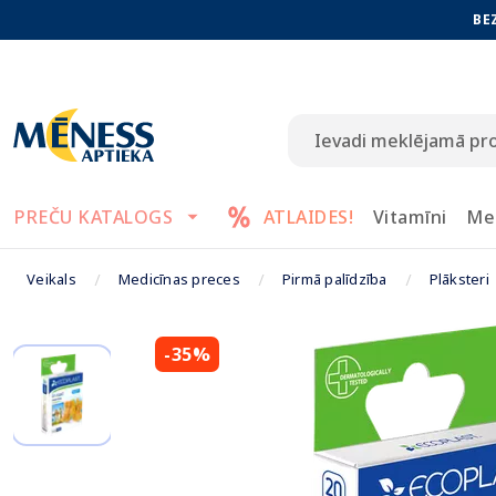
BE
PREČU KATALOGS
ATLAIDES!
Vitamīni
Me
Veikals
Medicīnas preces
Pirmā palīdzība
Plāksteri
-35%