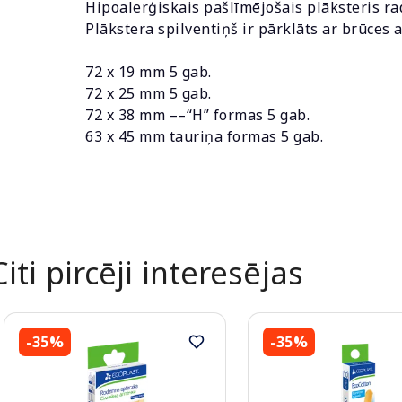
Hipoalerģiskais pašlīmējošais plāksteris ra
Plākstera spilventiņš ir pārklāts ar brūces 
72 x 19 mm 5 gab.
72 x 25 mm 5 gab.
72 x 38 mm ––“H” formas 5 gab.
63 x 45 mm tauriņa formas 5 gab.
Citi pircēji interesējas
-35%
-35%