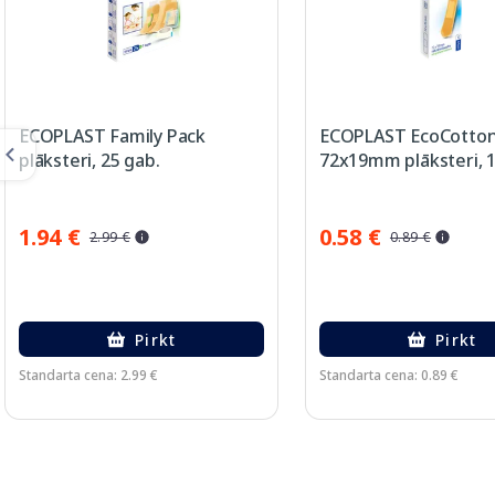
ECOPLAST Family Pack
ECOPLAST EcoCotton
plāksteri, 25 gab.
72x19mm plāksteri, 1
1.94 €
0.58 €
2.99 €
0.89 €
Pirkt
Pirkt
Standarta cena: 2.99 €
Standarta cena: 0.89 €
Page 1 of 3