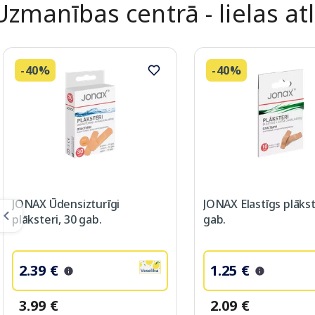
Uzmanības centrā - lielas at
-40%
-40%
JONAX Ūdensizturīgi
JONAX Elastīgs plākst
plāksteri, 30 gab.
gab.
2.39 €
1.25 €
3.99 €
2.09 €