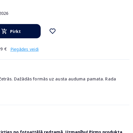
.2026
Pirkt
9 €
Piegādes veidi
četrās. Dažādās formās uz austa auduma pamata. Rada
ķirties no fotoattēlā redzamā. Uzmanību! Pirms produkta