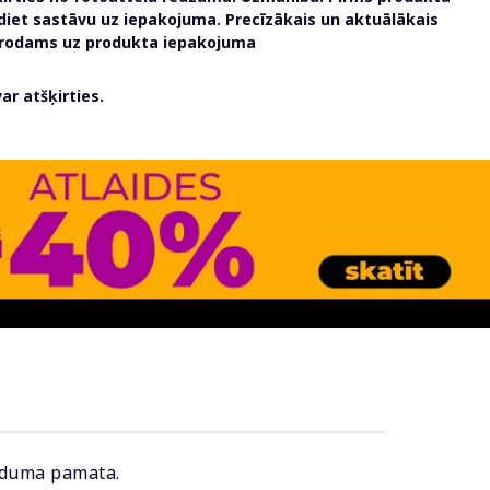
udiet sastāvu uz iepakojuma. Precīzākais un aktuālākais
atrodams uz produkta iepakojuma
r atšķirties.
auduma pamata.