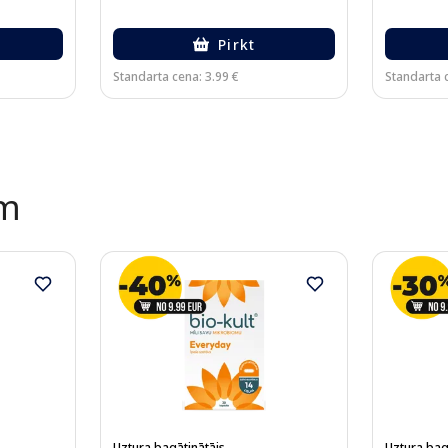
Pirkt
Standarta cena: 3.99 €
Standarta c
ēm
Uztura bagātinātājs
Uztura bag