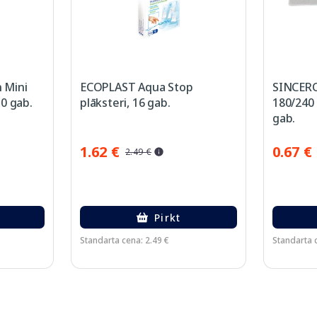
 Mini
ECOPLAST Aqua Stop
SINCERO
0 gab.
plāksteri, 16 gab.
180/240 
gab.
1.62 €
0.67 €
2.49 €
Pirkt
Standarta cena: 2.49 €
Standarta c