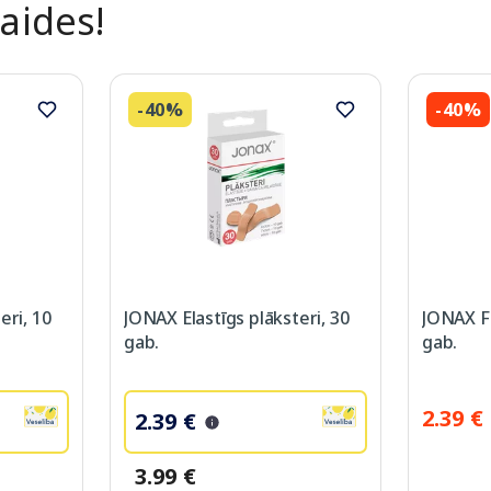
laides!
-40%
-40%
eri, 10
JONAX Elastīgs plāksteri, 30
JONAX Fa
gab.
gab.
2.39 €
2.39 €
3.99 €