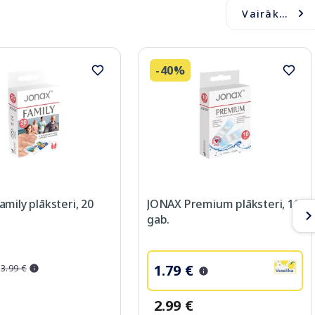
Vairāk...
-40%
mily plāksteri, 20
JONAX Premium plāksteri, 10
gab.
1.79 €
3.99 €
2.99 €