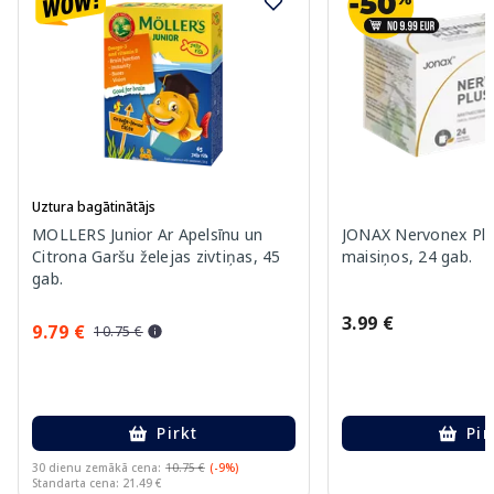
Uztura bagātinātājs
MOLLERS Junior Ar Apelsīnu un
JONAX Nervonex Plu
Citrona Garšu želejas zivtiņas, 45
maisiņos, 24 gab.
gab.
3.99 €
9.79 €
10.75 €
Pirkt
Pir
30 dienu zemākā cena:
10.75 €
(-9%)
Standarta cena: 21.49 €