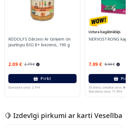
Uztura bagātinātājs
RŪDOLFS Dārzeņi Ar Griķiem Un
NERVOSTRONG kapsu
Jaunlopu BIO 8+ biezenis, 190 g
2.09 €
7.09 €
2.79 €
8.04 €
Pirkt
Pir
Standarta cena: 2.79 €
30 dienu zemākā cena:
8.0
Standarta cena: 11.49 €
Page 1 of 15
🍋 Izdevīgi pirkumi ar karti Veselība