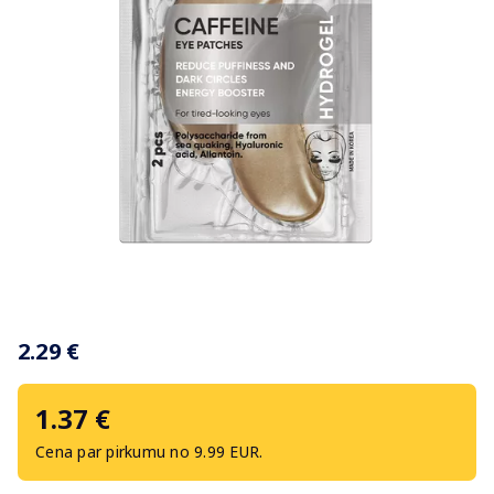
Item
1
2.29 €
of
1
1.37 €
Cena par pirkumu no 9.99 EUR.