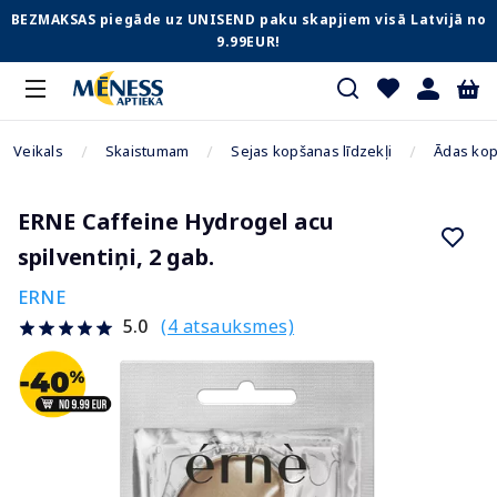
BEZMAKSAS piegāde uz UNISEND paku skapjiem visā Latvijā no
9.99EUR!
Veikals
Skaistumam
Sejas kopšanas līdzekļi
Ādas kop
ERNE Caffeine Hydrogel acu
spilventiņi, 2 gab.
ERNE
(4 atsauksmes)
5.0