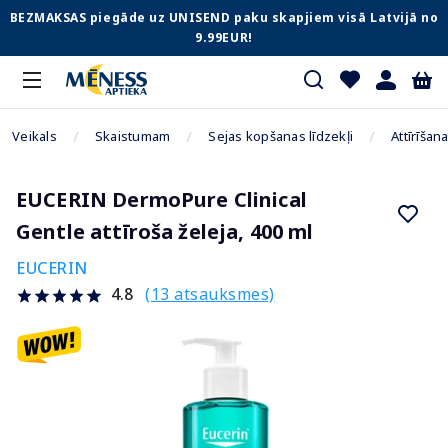
BEZMAKSAS piegāde uz UNISEND paku skapjiem visā Latvijā no
9.99EUR!
Veikals
Skaistumam
Sejas kopšanas līdzekļi
Attīrīšan
EUCERIN DermoPure Clinical
Gentle attīroša želeja, 400 ml
EUCERIN
(13 atsauksmes)
4.8