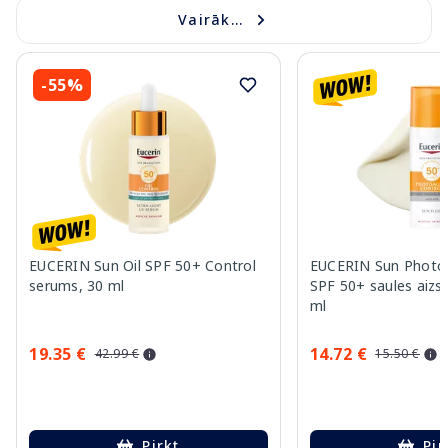
Vairāk...
-55%
EUCERIN Sun Oil SPF 50+ Control
EUCERIN Sun Photoa
serums, 30 ml
SPF 50+ saules aizsa
ml
19.35 €
14.72 €
42.99 €
15.50 €
Pirkt
Pir