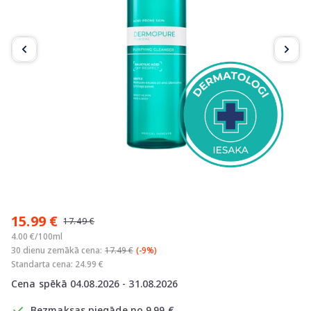
Item
1
15.99 €
of
17.49 €
5
4.00 €/100ml
30 dienu zemākā cena:
17.49 €
(-9%)
Standarta cena: 24.99 €
Cena spēkā 04.08.2026 - 31.08.2026
Bezmaksas piegāde no 9.99 €