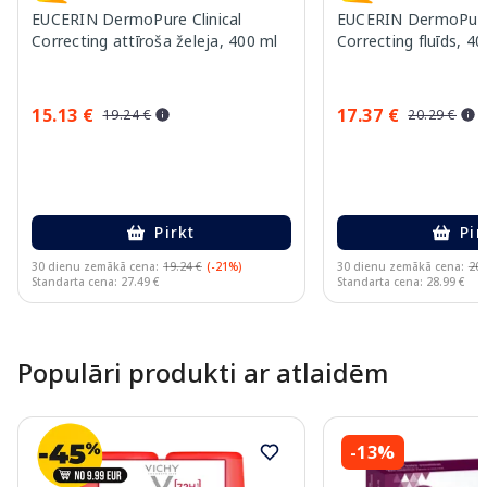
EUCERIN DermoPure Clinical
EUCERIN DermoPure C
Correcting attīroša želeja, 400 ml
Correcting fluīds, 40
15.13 €
17.37 €
19.24 €
20.29 €
Pirkt
Pir
30 dienu zemākā cena:
19.24 €
(-21%)
30 dienu zemākā cena:
20.
Standarta cena: 27.49 €
Standarta cena: 28.99 €
Page 1 of 10
Populāri produkti ar atlaidēm
-13%