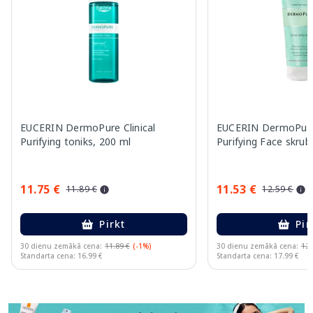
EUCERIN DermoPure Clinical
EUCERIN DermoPure 
Purifying toniks, 200 ml
Purifying Face skrub
11.75 €
11.53 €
11.89 €
12.59 €
Pirkt
Pir
30 dienu zemākā cena:
11.89 €
(-1%)
30 dienu zemākā cena:
12.
Standarta cena: 16.99 €
Standarta cena: 17.99 €
Page 1 of 11