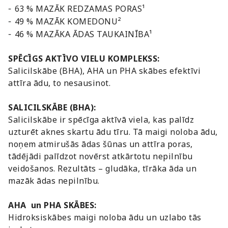
-
63 % MAZĀK REDZAMAS PORAS¹
-
49 % MAZĀK KOMEDONU²
-
46 % MAZĀKA ĀDAS TAUKAINĪBA¹
SPĒCĪGS AKTĪVO VIELU KOMPLEKSS:
Salicilskābe (BHA), AHA un PHA skābes efektīvi
attīra ādu, to nesausinot.
SALICILSKĀBE (BHA):
Salicilskābe ir spēcīga aktīvā viela, kas palīdz
uzturēt aknes skartu ādu tīru. Tā maigi noloba ādu,
noņem atmirušās ādas šūnas un attīra poras,
tādējādi palīdzot novērst atkārtotu nepilnību
veidošanos. Rezultāts – gludāka, tīrāka āda un
mazāk ādas nepilnību.
AHA un PHA SKĀBES:
Hidroksiskābes maigi noloba ādu un uzlabo tās