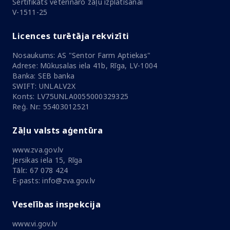
Sertifikāts veterināro zāļu izplatīšanai
V-1511-25
Licences turētāja rekvizīti
Nosaukums: AS "Sentor Farm Aptiekas"
Adrese: Mūkusalas iela 41b, Rīga, LV-1004
Banka: SEB banka
SWIFT: UNLALV2X
Konts: LV75UNLA0055000329325
Reģ. Nr.: 55403012521
Zāļu valsts aģentūra
www.zva.gov.lv
Jersikas iela 15, Rīga
Tālr.: 67 078 424
E-pasts: info@zva.gov.lv
Veselības inspekcija
www.vi.gov.lv