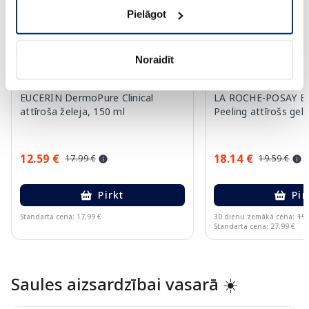
Pielāgot
Noraidīt
EUCERIN DermoPure Clinical
LA ROCHE-POSAY Eff
attīroša želeja, 150 ml
Peeling attīrošs gel
12.59 €
18.14 €
17.99 €
19.59 €
Pirkt
Pir
Standarta cena: 17.99 €
30 dienu zemākā cena:
19.
Standarta cena: 27.99 €
Page 1 of 10
Saules aizsardzībai vasarā ☀️