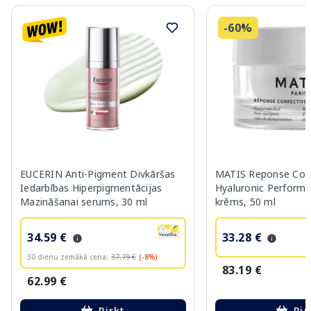
-60%
EUCERIN Anti-Pigment Divkāršas
MATIS Reponse Corr
Iedarbības Hiperpigmentācijas
Hyaluronic Performa
Mazināšanai serums, 30 ml
krēms, 50 ml
34.59 €
33.28 €
30 dienu zemākā cena:
37.79 €
(-8%)
83.19 €
62.99 €
Pirkt
Pir