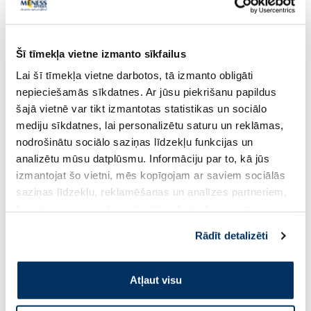
Šī tīmekļa vietne izmanto sīkfailus
Lai šī tīmekļa vietne darbotos, tā izmanto obligāti
nepieciešamās sīkdatnes. Ar jūsu piekrišanu papildus
šajā vietnē var tikt izmantotas statistikas un sociālo
mediju sīkdatnes, lai personalizētu saturu un reklāmas,
nodrošinātu sociālo saziņas līdzekļu funkcijas un
analizētu mūsu datplūsmu. Informāciju par to, kā jūs
izmantojat šo vietni, mēs kopīgojam ar saviem sociālās
saziņas līdzekļu, reklamēšanas un analīzes partneriem,
kuri to var apvienot ar citu informāciju, ko viņiem
sniedzat vai ko viņi apkopo, kad lietojat viņu
Populārākie kategorijā
Rādīt detalizēti
pakalpojumus. Ja piekrītat šo papildu sīkdatņu
izmantošanai, lūdzu, atzīmējiet savu izvēli:
Atļaut visu
-30%