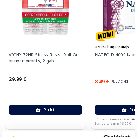
Uztura bagātinātājs
VICHY 72HR Stress Resist Roll-On
NATEO D 4000 kapsu
antiperspirants, 2 gab.
29.99 €
8.49 €
9.77 €
Pirkt
Pir
30 dienu zemākā cena:
9.7
Standarta cena: 16.29 €
Page 1 of 10