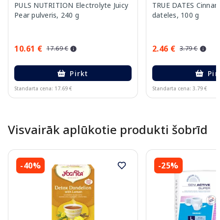
PULS NUTRITION Electrolyte Juicy
TRUE DATES Cinnam
Pear pulveris, 240 g
dateles, 100 g
10.61 €
2.46 €
17.69 €
3.79 €
Pirkt
Pir
Standarta cena: 17.69 €
Standarta cena: 3.79 €
Page 1 of 10
Visvairāk aplūkotie produkti šobrīd
-40%
-25%