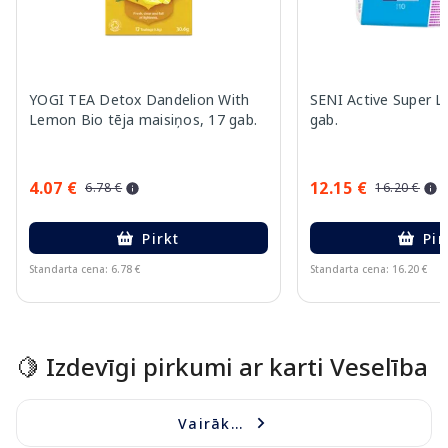
YOGI TEA Detox Dandelion With
SENI Active Super L 
Lemon Bio tēja maisiņos, 17 gab.
gab.
4.07 €
12.15 €
6.78 €
16.20 €
Pirkt
Pir
Standarta cena: 6.78 €
Standarta cena: 16.20 €
Page 1 of 15
🍋 Izdevīgi pirkumi ar karti Veselība
Vairāk...