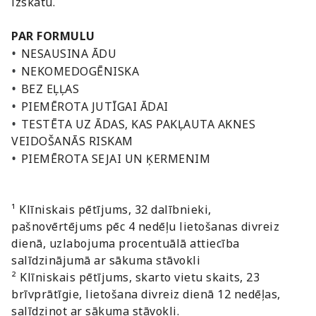
izskatu.
PAR FORMULU
•
NESAUSINA ĀDU
•
NEKOMEDOGĒNISKA
•
BEZ EĻĻAS
•
PIEMĒROTA JUTĪGAI ĀDAI
•
TESTĒTA UZ ĀDAS, KAS PAKĻAUTA AKNES
VEIDOŠANĀS RISKAM
•
PIEMĒROTA SEJAI UN ĶERMENIM
¹ Klīniskais pētījums, 32 dalībnieki,
pašnovērtējums pēc 4 nedēļu lietošanas divreiz
dienā, uzlabojuma procentuālā attiecība
salīdzinājumā ar sākuma stāvokli
² Klīniskais pētījums, skarto vietu skaits, 23
brīvprātīgie, lietošana divreiz dienā 12 nedēļas,
salīdzinot ar sākuma stāvokli.