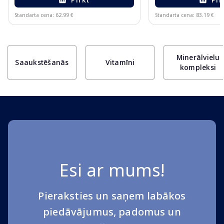
Standarta cena: 62.99 €
Standarta cena: 83.19 €
Page 1 of 10
Minerālvielu
Saaukstēšanās
Vitamīni
kompleksi
Esi ar mums!
Pieraksties un saņem labākos
piedāvājumus, padomus un