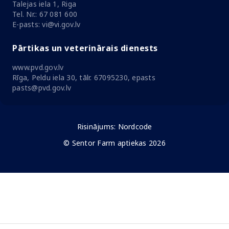
Talejas iela 1, Riga
Tel. Nr.: 67 081 600
E-pasts: vi@vi.gov.lv
Pārtikas un veterinārais dienests
www.pvd.gov.lv
Rīga, Peldu iela 30, tālr. 67095230, epasts
pasts@pvd.gov.lv
Risinājums:
Nordcode
© Sentor Farm aptiekas 2026