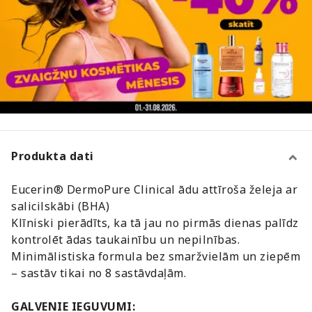
Produkta dati
Eucerin® DermoPure Clinical ādu attīroša želeja ar
salicilskābi (BHA)
Klīniski pierādīts, ka tā jau no pirmās dienas palīdz
kontrolēt ādas taukainību un nepilnības.
Minimālistiska formula bez smaržvielām un ziepēm
– sastāv tikai no 8 sastāvdaļām.
GALVENIE IEGUVUMI: