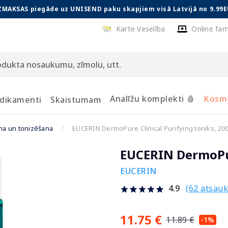
ZMAKSAS piegāde uz UNISEND paku skapjiem visā Latvijā no 9.99E
Karte Veselība
Online far
Analīžu komplekti 🩸
Kosmē
dikamenti
Skaistumam
ana un tonizēšana
EUCERIN DermoPure Clinical Purifying toniks, 200
EUCERIN DermoPure
EUCERIN
(62 atsau
4.9
11.75 €
11.89 €
-1%