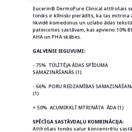
Eucerin® DermoPure Clinical attīrošais s
toniks ir klīniski pierādīts, ka tas mitrina
likvidē komedonus un uzlabo ādas tekstū
pateicoties sastāvam, kas apvieno 10% B
AHA un PHA skābes.
GALVENIE IEGUVUMI:
- 75% TŪLĪTĒJA ĀDAS SPĪDUMA
SAMAZINĀŠANĀS (1)
- 66% PORU REDZAMĪBAS SAMAZINĀŠAN
(1)
+ 50% ACUMIRKLĪ MTRINĀTA ĀDA (1)
SPĒCĪGA SASTĀVDAĻU KOMBINĀCIJA:
Attīrošais toniks satur koncentrētu sast