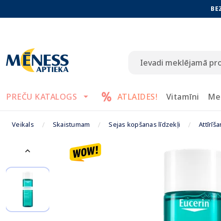
BE
PREČU KATALOGS
ATLAIDES!
Vitamīni
Me
Veikals
Skaistumam
Sejas kopšanas līdzekļi
Attīrīš
keyboard_arrow_up