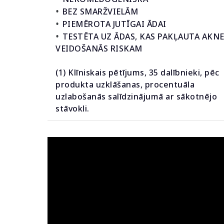
•
BEZ SMARŽVIELĀM
•
PIEMĒROTA JUTĪGAI ĀDAI
•
TESTĒTA UZ ĀDAS, KAS PAKĻAUTA AKN
VEIDOŠANĀS RISKAM
(1) Klīniskais pētījums, 35 dalībnieki, pēc
produkta uzklāšanas, procentuāla
uzlabošanās salīdzinājumā ar sākotnējo
stāvokli.