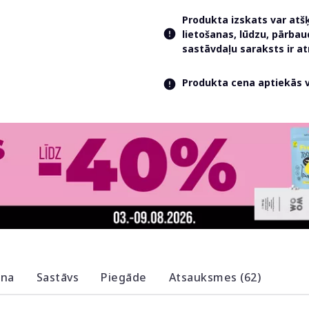
Produkta izskats var atš
lietošanas, lūdzu, pārba
sastāvdaļu saraksts ir 
Produkta cena aptiekās va
ana
Sastāvs
Piegāde
Atsauksmes (62)