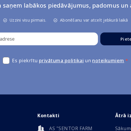
un saņem labākos piedāvājumus, padomus un a
Uzzini visu pirmais.
Abonēšanu var atcelt jebkurā laikā
Piet
Es piekrītu
privātuma politikai
un
noteikumiem
*
Kontakti
Ātrā i
AS "SENTOR FARM
Sākum