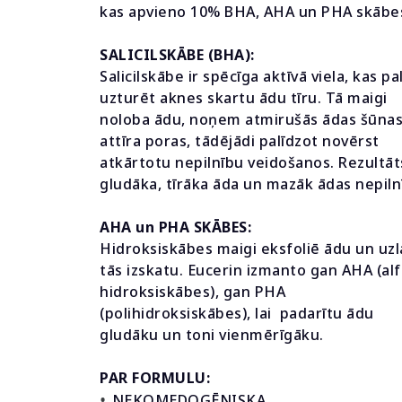
kas apvieno 10% BHA, AHA un PHA skābe
SALICILSKĀBE (BHA):
Salicilskābe ir spēcīga aktīvā viela, kas pa
uzturēt aknes skartu ādu tīru. Tā maigi
noloba ādu, noņem atmirušās ādas šūnas
attīra poras, tādējādi palīdzot novērst
atkārtotu nepilnību veidošanos. Rezultāt
gludāka, tīrāka āda un mazāk ādas nepiln
AHA un PHA SKĀBES:
Hidroksiskābes maigi eksfoliē ādu un uz
tās izskatu. Eucerin izmanto gan AHA (alf
hidroksiskābes), gan PHA
(polihidroksiskābes), lai padarītu ādu
gludāku un toni vienmērīgāku.
PAR FORMULU:
•
NEKOMEDOGĒNISKA