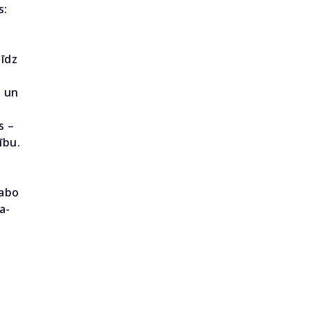
s:
līdz
 un
s –
ību.
labo
a-