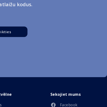
tlaižu kodus.
eikties
zvēlne
Sekojiet mums
s
Facebook