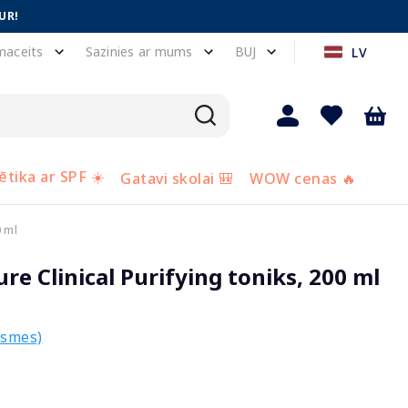
UR!
maceits
Sazinies ar mums
BUJ
LV
tika ar SPF ☀️
Gatavi skolai 🎒
WOW cenas 🔥
 ml
 Clinical Purifying toniks, 200 ml
ksmes)