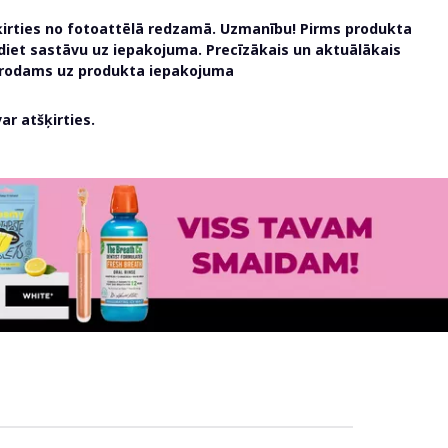
ķirties no fotoattēlā redzamā. Uzmanību! Pirms produkta
udiet sastāvu uz iepakojuma. Precīzākais un aktuālākais
atrodams uz produkta iepakojuma
r atšķirties.