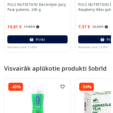
PULS NUTRITION Electrolyte Juicy
PULS NUTRITION Ele
Pear pulveris, 240 g
Raspberry Bliss pulve
10.61 €
7.37 €
17.69 €
12.29 €
Pirkt
Pir
Standarta cena: 17.69 €
Standarta cena: 12.29 €
Page 1 of 10
Visvairāk aplūkotie produkti šobrīd
-40%
-50%