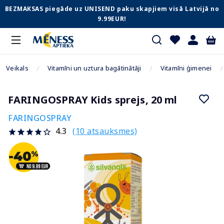
BEZMAKSAS piegāde uz UNISEND paku skapjiem visā Latvijā no
9.99EUR!
Veikals
Vitamīni un uztura bagātinātāji
Vitamīni ģimenei
FARINGOSPRAY Kids sprejs, 20 ml
FARINGOSPRAY
(10 atsauksmes)
4.3