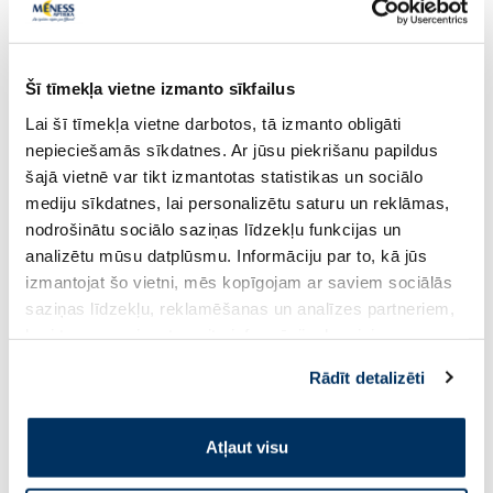
1+1
Šī tīmekļa vietne izmanto sīkfailus
Uztura bagātinātājs
Uztura bagātinātājs
VITIRON Kids Sport Energy
JONAX Kids Omega-
Lai šī tīmekļa vietne darbotos, tā izmanto obligāti
pastilas, 50 gab.
Gummies košļājamās
nepieciešamās sīkdatnes. Ar jūsu piekrišanu papildus
gab.
šajā vietnē var tikt izmantotas statistikas un sociālo
mediju sīkdatnes, lai personalizētu saturu un reklāmas,
17.49 €
19.99 €
nodrošinātu sociālo saziņas līdzekļu funkcijas un
analizētu mūsu datplūsmu. Informāciju par to, kā jūs
izmantojat šo vietni, mēs kopīgojam ar saviem sociālās
saziņas līdzekļu, reklamēšanas un analīzes partneriem,
Pirkt
Pir
kuri to var apvienot ar citu informāciju, ko viņiem
sniedzat vai ko viņi apkopo, kad lietojat viņu
Rādīt detalizēti
pakalpojumus. Ja piekrītat šo papildu sīkdatņu
izmantošanai, lūdzu, atzīmējiet savu izvēli:
Page 1 of 10
Atļaut visu
Saules aizsardzībai vasarā ☀️