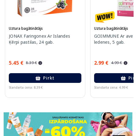
Uztura bagātinātājs
Uztura bagātinātājs
JONAX Faringonex Ar Islandes
GOIMMUNE Ar aveņ
Ķērpi pastilas, 24 gab.
ledenes, 5 gab.
5.45 €
2.99 €
8.39 €
4.99 €
Pirkt
Pir
Standarta cena: 8.39 €
Standarta cena: 4.99 €
Page 1 of 11