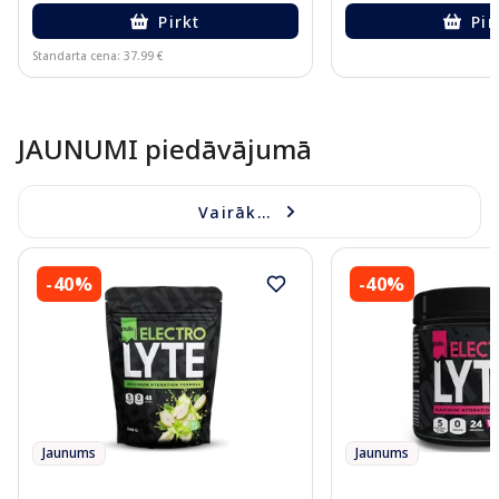
Pirkt
Pir
Standarta cena: 37.99 €
Page 1 of 10
JAUNUMI piedāvājumā
Vairāk...
-40%
-40%
Jaunums
Jaunums