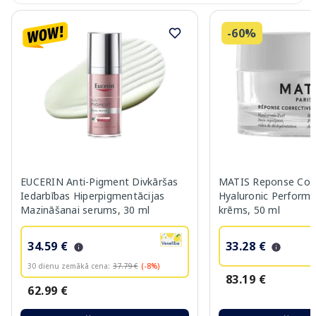
-60%
EUCERIN Anti-Pigment Divkāršas
MATIS Reponse Corr
Iedarbības Hiperpigmentācijas
Hyaluronic Performa
Mazināšanai serums, 30 ml
krēms, 50 ml
34.59 €
33.28 €
30 dienu zemākā cena:
37.79 €
(-8%)
83.19 €
62.99 €