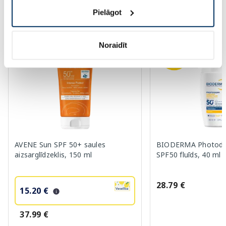
Pielāgot
Vairāk...
Noraidīt
-60%
AVENE Sun SPF 50+ saules
BIODERMA Photode
aizsarglīdzeklis, 150 ml
SPF50 fluīds, 40 ml
28.79 €
15.20 €
37.99 €