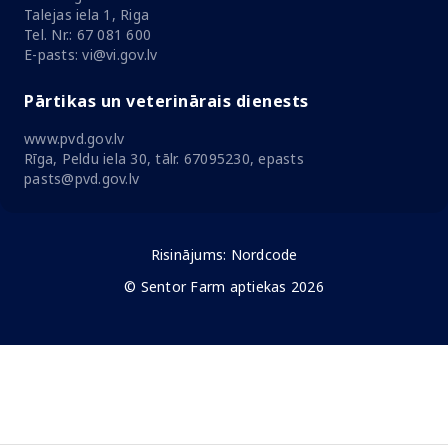
Talejas iela 1, Riga
Tel. Nr.: 67 081 600
E-pasts: vi@vi.gov.lv
Pārtikas un veterinārais dienests
www.pvd.gov.lv
Rīga, Peldu iela 30, tālr. 67095230, epasts
pasts@pvd.gov.lv
Risinājums:
Nordcode
© Sentor Farm aptiekas 2026