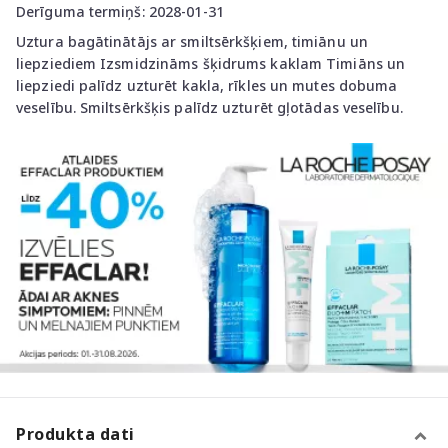
Derīguma termiņš: 2028-01-31
Uztura bagātinātājs ar smiltsērkšķiem, timiānu un
liepziediem Izsmidzināms šķidrums kaklam Timiāns un
liepziedi palīdz uzturēt kakla, rīkles un mutes dobuma
veselību. Smiltsērkšķis palīdz uzturēt gļotādas veselību.
Produkta dati