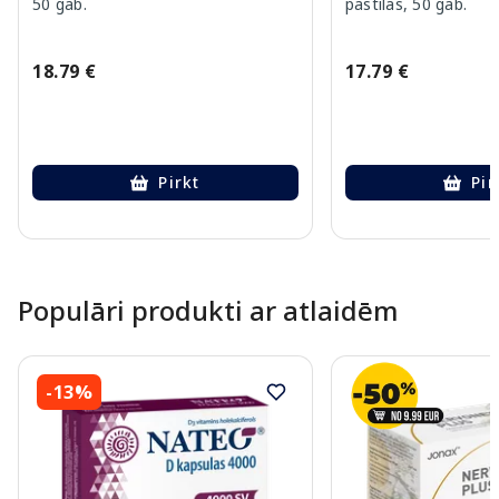
50 gab.
pastilas, 50 gab.
18.79 €
17.79 €
Pirkt
Pir
Page 1 of 10
Populāri produkti ar atlaidēm
-13%