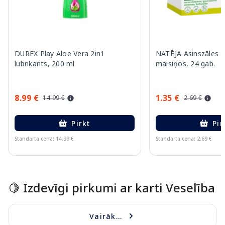
DUREX Play Aloe Vera 2in1
NATĒJA Asinszāles L
lubrikants, 200 ml
maisiņos, 24 gab.
8.99 €
1.35 €
14.99 €
2.69 €
Pirkt
Pir
Standarta cena: 14.99 €
Standarta cena: 2.69 €
Page 1 of 15
🍋 Izdevīgi pirkumi ar karti Veselība
Vairāk...