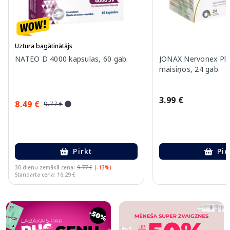
Uztura bagātinātājs
NATEO D 4000 kapsulas, 60 gab.
JONAX Nervonex Plu
maisiņos, 24 gab.
3.99 €
8.49 €
9.77 €
Pirkt
Pir
30 dienu zemākā cena:
9.77 €
(-13%)
Standarta cena: 16.29 €
Page 1 of 10