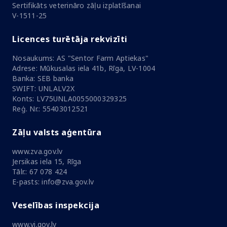
Sertifikāts veterināro zāļu izplatīšanai
V-1511-25
Licences turētāja rekvizīti
Nosaukums: AS "Sentor Farm Aptiekas"
Adrese: Mūkusalas iela 41b, Rīga, LV-1004
Banka: SEB banka
SWIFT: UNLALV2X
Konts: LV75UNLA0055000329325
Reģ. Nr.: 55403012521
Zāļu valsts aģentūra
www.zva.gov.lv
Jersikas iela 15, Rīga
Tālr.: 67 078 424
E-pasts: info@zva.gov.lv
Veselības inspekcija
www.vi.gov.lv