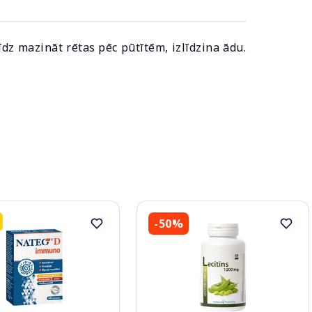
īdz mazināt rētas pēc pūtītēm, izlīdzina ādu.
-50%