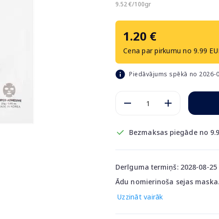
9.52 €/100gr
1.20 €
Cena par pirkumu no 9.99 EU
Piedāvājums spēkā no 2026-0
Bezmaksas piegāde no 9.9
Derīguma termiņš: 2028-08-25
Ādu nomierinoša sejas maska
Uzzināt vairāk