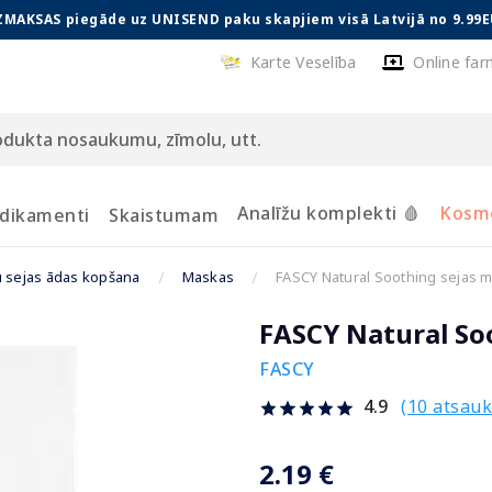
ZMAKSAS piegāde uz UNISEND paku skapjiem visā Latvijā no 9.99E
Karte Veselība
Online far
Analīžu komplekti 🩸
Kosmē
dikamenti
Skaistumam
u sejas ādas kopšana
Maskas
FASCY Natural Soothing sejas m
FASCY Natural Soo
FASCY
(10 atsau
4.9
2.19 €