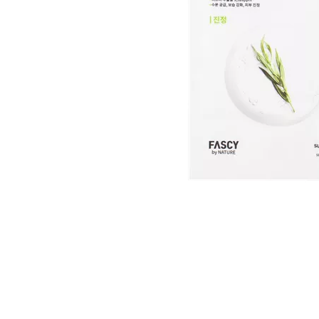
Item
1
of
1
Item
1
of
1