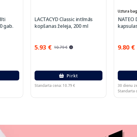
Uztura bag
īti
LACTACYD Classic intīmās
NATEO 
0 gab.
kopšanas želeja, 200 ml
kapsulas
5.93 €
9.80 €
10.79 €
Pirkt
Standarta cena: 10.79 €
30 dienu z
Standarta 