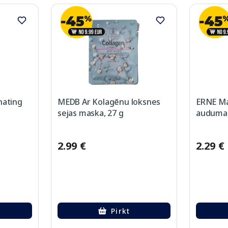
nating
MEDB Ar Kolagēnu loksnes
ERNE Ma
sejas maska, 27 g
auduma 
2.99 €
2.29 €
Pirkt