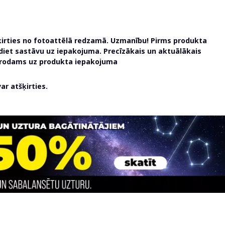
ķirties no fotoattēlā redzamā. Uzmanību! Pirms produkta
udiet sastāvu uz iepakojuma. Precīzākais un aktuālākais
atrodams uz produkta iepakojuma
r atšķirties.