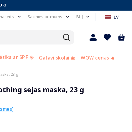
UR!
maceits
Sazinies ar mums
BUJ
LV
tika ar SPF ☀️
Gatavi skolai 🎒
WOW cenas 🔥
aska, 23 g
thing sejas maska, 23 g
ksmes)