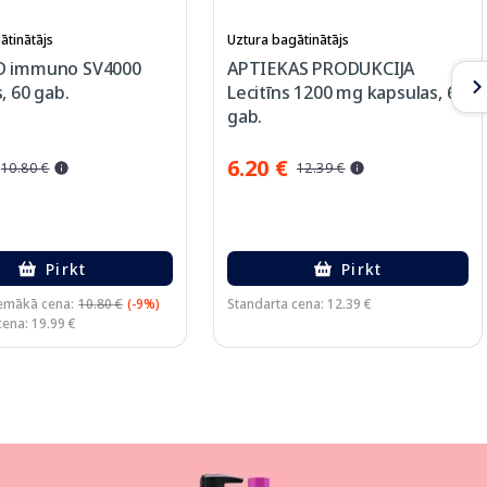
ātinātājs
Uztura bagātinātājs
D immuno SV4000
APTIEKAS PRODUKCIJA
, 60 gab.
Lecitīns 1200 mg kapsulas, 60
gab.
6.20 €
10.80 €
12.39 €
Pirkt
Pirkt
emākā cena:
10.80 €
(-9%)
Standarta cena: 12.39 €
cena: 19.99 €