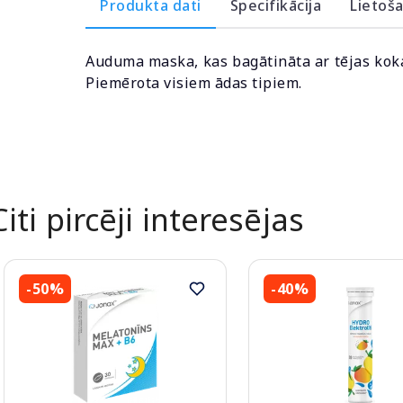
Produkta dati
Specifikācija
Lietoš
Auduma maska, kas bagātināta ar tējas koka ē
Piemērota visiem ādas tipiem.
Citi pircēji interesējas
-50%
-40%