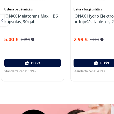
Uztura bagātinātājs
Uztura bagātinātājs
JONAX Melatonīns Max + B6
JONAX Hydro Elektrol
kapsulas, 30 gab.
putojošās tabletes, 2
5.00 €
2.99 €
9.99 €
4.99 €
Pirkt
Pirkt
Standarta cena: 9.99 €
Standarta cena: 4.99 €
Page 1 of 3