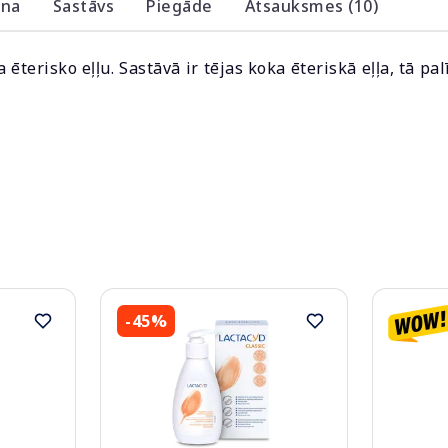
ana
Sastāvs
Piegāde
Atsauksmes (10)
terisko eļļu. Sastāvā ir tējas koka ēteriskā eļļa, tā pal
-45%