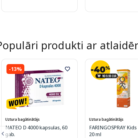
Page 1 of 2
Populāri produkti ar atlaid
-13%
Uztura bagātinātājs
Uztura bagātinātājs
NATEO D 4000 kapsulas, 60
FARINGOSPRAY Kids s
gab.
20 ml