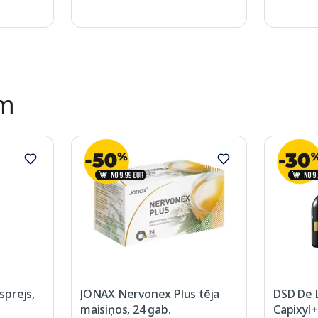
ēm
prejs,
JONAX Nervonex Plus tēja
DSD De 
maisiņos, 24 gab.
Capixyl+