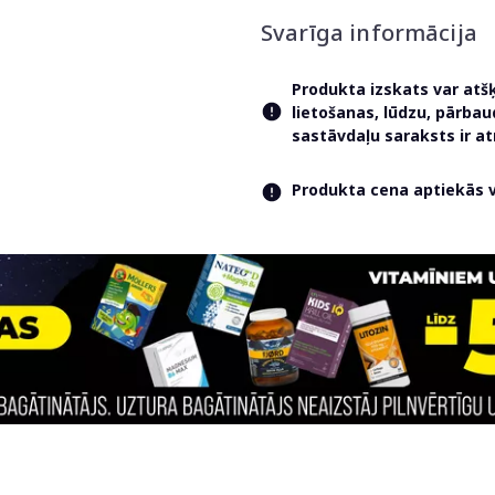
Svarīga informācija
Produkta izskats var atš
lietošanas, lūdzu, pārba
sastāvdaļu saraksts ir 
Produkta cena aptiekās va