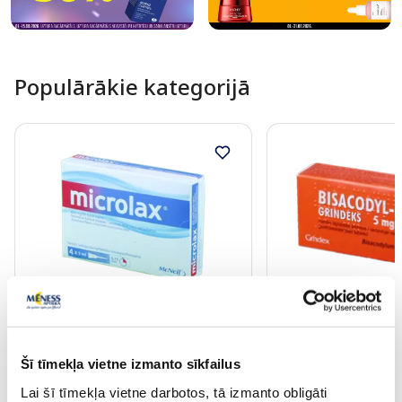
Populārākie kategorijā
Bezrecepšu medikaments
Bezrecepšu medikamen
MICROLAX 625 mg/90 mg/9 mg/ml
BISACODYL 5 mg zar
rektālais šķīdums, 4 gab.
tabletes, 40 gab.
Šī tīmekļa vietne izmanto sīkfailus
Lai šī tīmekļa vietne darbotos, tā izmanto obligāti