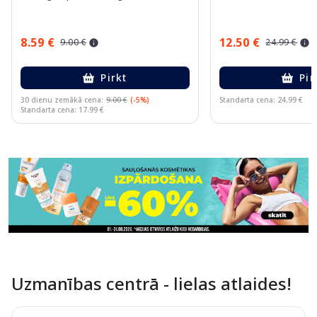
8.59 €
12.50 €
9.00 €
24.99 €
Pirkt
Pir
30 dienu zemākā cena:
9.00 €
(-5%)
Standarta cena: 24.99 €
Standarta cena: 17.99 €
Page 1 of 11
Uzmanības centrā - lielas atlaides!