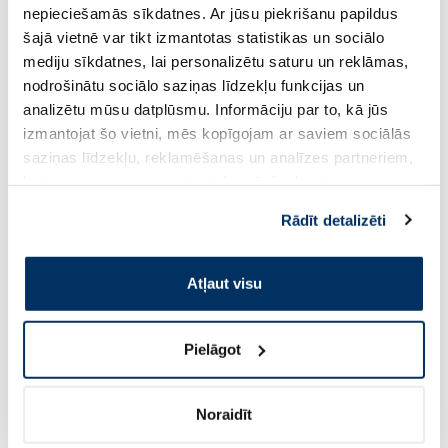
Cena
Cena
nepieciešamās sīkdatnes. Ar jūsu piekrišanu papildus
6.19 €
5.19 €
šajā vietnē var tikt izmantotas statistikas un sociālo
mediju sīkdatnes, lai personalizētu saturu un reklāmas,
Pirkt
Pir
nodrošinātu sociālo saziņas līdzekļu funkcijas un
analizētu mūsu datplūsmu. Informāciju par to, kā jūs
Page 1 of 10
izmantojat šo vietni, mēs kopīgojam ar saviem sociālās
saziņas līdzekļu, reklamēšanas un analīzes partneriem,
Saules aizsardzībai vasarā ☀️
kuri to var apvienot ar citu informāciju, ko viņiem
sniedzat vai ko viņi apkopo, kad lietojat viņu
Rādīt detalizēti
Vairāk...
pakalpojumus. Ja piekrītat šo papildu sīkdatņu
izmantošanai, lūdzu, atzīmējiet savu izvēli:
Atļaut visu
-30%
Pielāgot
Noraidīt