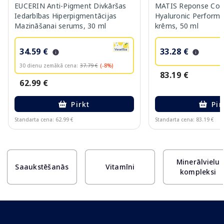
EUCERIN Anti-Pigment Divkāršas
MATIS Reponse Corr
Iedarbības Hiperpigmentācijas
Hyaluronic Performa
Mazināšanai serums, 30 ml
krēms, 50 ml
34.59 €
33.28 €
30 dienu zemākā cena:
37.79 €
(-8%)
83.19 €
62.99 €
Pirkt
Pir
Standarta cena: 62.99 €
Standarta cena: 83.19 €
Page 1 of 10
Minerālvielu
Saaukstēšanās
Vitamīni
kompleksi