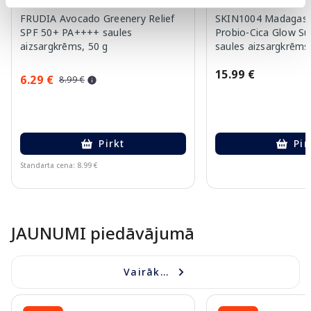
FRUDIA Avocado Greenery Relief
SKIN1004 Madagasca
SPF 50+ PA++++ saules
Probio-Cica Glow S
aizsargkrēms, 50 g
saules aizsargkrēms
15.99 €
6.29 €
8.99 €
Pirkt
Pir
Standarta cena: 8.99 €
Page 1 of 9
JAUNUMI piedāvājumā
Vairāk...