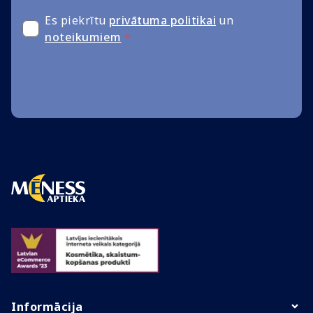
Es piekrītu
privātuma politikai
un
noteikumiem
*
Informācija