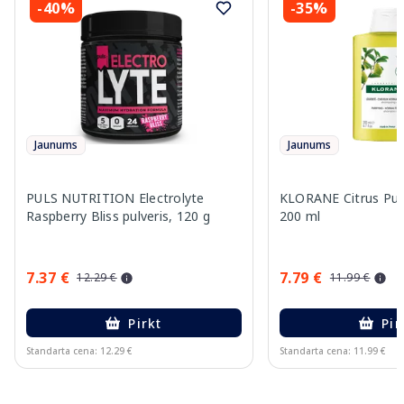
-40%
-35%
Jaunums
Jaunums
PULS NUTRITION Electrolyte
KLORANE Citrus Pul
Raspberry Bliss pulveris, 120 g
200 ml
7.37 €
7.79 €
12.29 €
11.99 €
Pirkt
Pir
Standarta cena: 12.29 €
Standarta cena: 11.99 €
Page 1 of 9