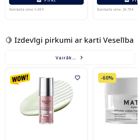
Standarta cena: 5.69 €
Standarta cena: 26.79 €
Page 1 of 15
🍋 Izdevīgi pirkumi ar karti Veselība
Vairāk...
-60%