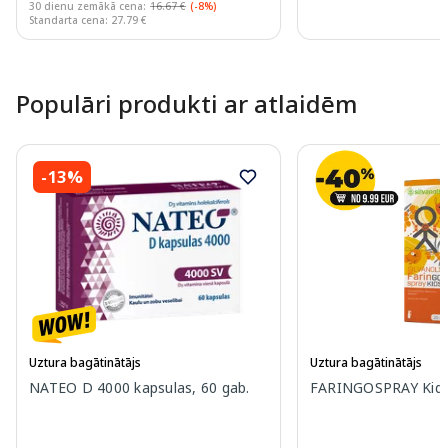
30 dienu zemākā cena:
16.67 €
(-8%)
Standarta cena: 27.79 €
Page 1 of 10
Populāri produkti ar atlaidēm
-13%
Uztura bagātinātājs
Uztura bagātinātājs
NATEO D 4000 kapsulas, 60 gab.
FARINGOSPRAY Kids 