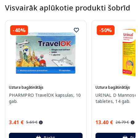
Visvairāk aplūkotie produkti šobrīd
-40%
-50%
Uztura bagātinātājs
Uztura bagātinātājs
PHARMPRO TravelOK kapsulas, 10
URINAL D Mannose 
gab.
tabletes, 14 gab.
3.41 €
13.40 €
5.69 €
26.79 €
Pirkt
Pir