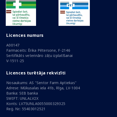
Licences numurs
A00147
Farmaceits: Ērika Pētersone, F-2146
Sertifikāts veterināro zāļu izplatīšanai
V-1511-25
Licences turētāja rekvizīti
Nosaukums: AS "Sentor Farm Aptiekas"
Adrese: Mūkusalas iela 41b, Rīga, LV-1004
Banka: SEB banka
SWIFT: UNLALV2X
Konts: LV75UNLA0055000329325
Reģ. Nr.: 55403012521