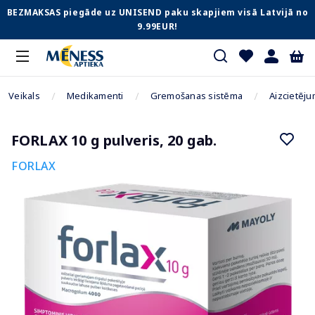
BEZMAKSAS piegāde uz UNISEND paku skapjiem visā Latvijā no
9.99EUR!
Veikals
Medikamenti
Gremošanas sistēma
Aizcietēju
FORLAX 10 g pulveris, 20 gab.
FORLAX