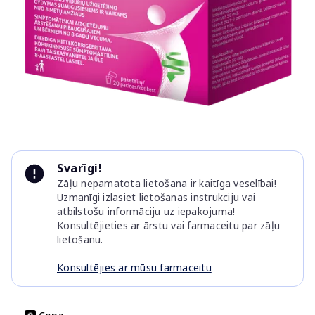
Item
1
Svarīgi!
of
Zāļu nepamatota lietošana ir kaitīga veselībai!
1
Uzmanīgi izlasiet lietošanas instrukciju vai
atbilstošu informāciju uz iepakojuma!
Konsultējieties ar ārstu vai farmaceitu par zāļu
lietošanu.
Konsultējies ar mūsu farmaceitu