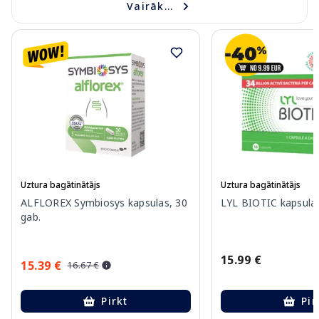
Vairāk...
Uztura bagātinātājs
Uztura bagātinātājs
ALFLOREX Symbiosys kapsulas, 30
LYL BIOTIC kapsulas
gab.
15.99 €
15.39 €
16.67 €
Pirkt
Pir