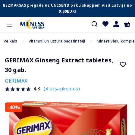
BEZMAKSAS piegāde uz UNISEND paku skapjiem visā Latvijā no
9.99EUR!
Veikals
Vitamīni un uztura bagātinātāji
Minerālvielu komple
GERIMAX Ginseng Extract tabletes,
30 gab.
GERIMAX
(4 atsauksmes)
4.8
-40%