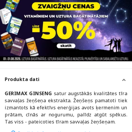
Produkta dati
GERIMAX GINSENG
satur augstākās kvalitātes tīra
savvaļas žeņšeņa ekstrakta. Žeņšeņs pamatoti tiek
izmantots kā efektīvs enerģijas avots ķermenim un
prātam, cīnās ar nogurumu, palīdz atgūt spēkus.
Tas viss - pateicoties tīram savvaļas žeņšeņam.