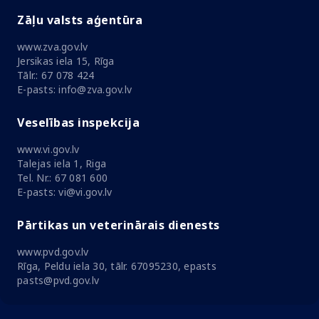
Zāļu valsts aģentūra
www.zva.gov.lv
Jersikas iela 15, Rīga
Tālr.: 67 078 424
E-pasts: info@zva.gov.lv
Veselības inspekcija
www.vi.gov.lv
Talejas iela 1, Riga
Tel. Nr.: 67 081 600
E-pasts: vi@vi.gov.lv
Pārtikas un veterinārais dienests
www.pvd.gov.lv
Rīga, Peldu iela 30, tālr. 67095230, epasts
pasts@pvd.gov.lv