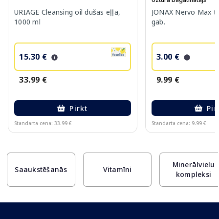
URIAGE Cleansing oil dušas eļļa,
JONAX Nervo Max ta
1000 ml
gab.
15.30 €
3.00 €
33.99 €
9.99 €
Pirkt
Pir
Standarta cena: 33.99 €
Standarta cena: 9.99 €
Page 1 of 10
Minerālvielu
Saaukstēšanās
Vitamīni
kompleksi