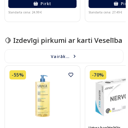
Pirkt
Pir
Standarta cena: 24.99 €
Standarta cena: 27.49 €
Page 1 of 15
🍋 Izdevīgi pirkumi ar karti Veselība
Vairāk...
-55%
-70%
Uztura bagātinātājs