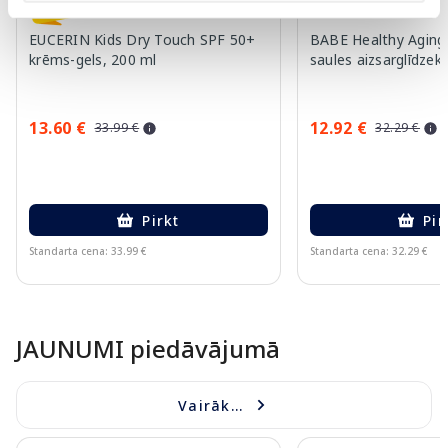
EUCERIN Kids Dry Touch SPF 50+
BABE Healthy Aging
krēms-gels, 200 ml
saules aizsarglīdzekl
13.60 €
12.92 €
33.99 €
32.29 €
Pirkt
Pir
Standarta cena: 33.99 €
Standarta cena: 32.29 €
Page 1 of 10
JAUNUMI piedāvājumā
Vairāk...