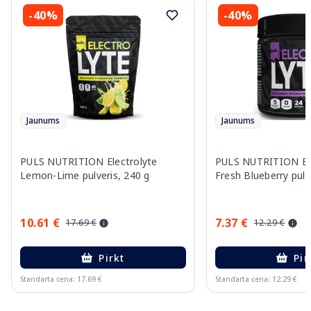
-40%
-40%
Jaunums
Jaunums
PULS NUTRITION Electrolyte
PULS NUTRITION Ele
Lemon-Lime pulveris, 240 g
Fresh Blueberry pulv
10.61 €
7.37 €
17.69 €
12.29 €
Pirkt
Pir
Standarta cena: 17.69 €
Standarta cena: 12.29 €
Page 1 of 10