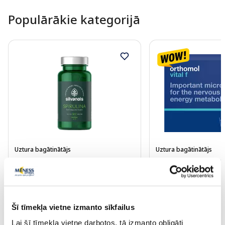
Populārākie kategorijā
Uztura bagātinātājs
Uztura bagātinātājs
SILVANOLS Premium Spirulina
ORTHOMOL Vital F p
kapsulas, 100 gab.
tablete, kapsulas, 3
19.99 €
46.65 €
Šī tīmekļa vietne izmanto sīkfailus
Lai šī tīmekļa vietne darbotos, tā izmanto obligāti
30 dienu zemākā cena:
4