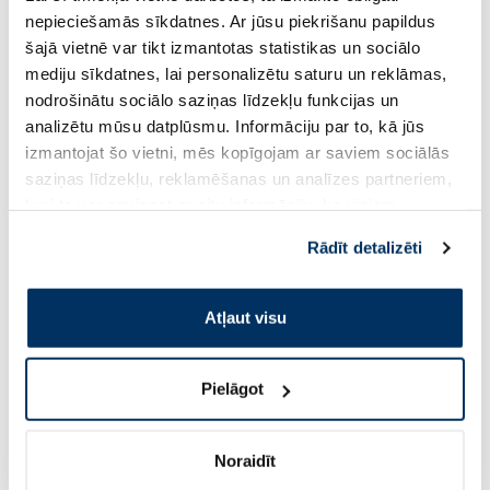
nepieciešamās sīkdatnes. Ar jūsu piekrišanu papildus
71.99 €
šajā vietnē var tikt izmantotas statistikas un sociālo
mediju sīkdatnes, lai personalizētu saturu un reklāmas,
Pirkt
Pir
nodrošinātu sociālo saziņas līdzekļu funkcijas un
Standarta cena: 71.99 €
analizētu mūsu datplūsmu. Informāciju par to, kā jūs
Page 1 of 10
izmantojat šo vietni, mēs kopīgojam ar saviem sociālās
saziņas līdzekļu, reklamēšanas un analīzes partneriem,
Saules aizsardzībai vasarā ☀️
kuri to var apvienot ar citu informāciju, ko viņiem
sniedzat vai ko viņi apkopo, kad lietojat viņu
Rādīt detalizēti
pakalpojumus. Ja piekrītat šo papildu sīkdatņu
Vairāk...
izmantošanai, lūdzu, atzīmējiet savu izvēli:
Atļaut visu
-60%
-60%
Pielāgot
Noraidīt