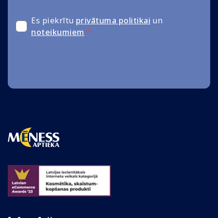
Es piekrītu
privātuma politikai
un
noteikumiem
*