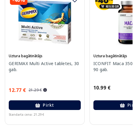
Uztura bagātinātājs
Uztura bagātinātājs
GERIMAX Multi Active tabletes, 30
ICONFIT Maca 350 m
gab.
90 gab.
10.99 €
12.77 €
21.29 €
Pirkt
Pir
Standarta cena: 21.29 €
Page 1 of 10