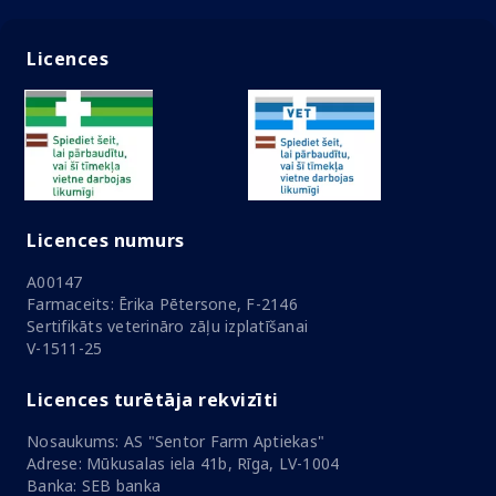
Licences
Licences numurs
A00147
Farmaceits: Ērika Pētersone, F-2146
Sertifikāts veterināro zāļu izplatīšanai
V-1511-25
Licences turētāja rekvizīti
Nosaukums: AS "Sentor Farm Aptiekas"
Adrese: Mūkusalas iela 41b, Rīga, LV-1004
Banka: SEB banka