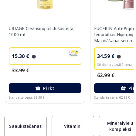
URIAGE Cleansing oil dušas eļļa,
EUCERIN Anti-Pigme
1000 ml
Iedarbības Hiperpig
Mazināšanai serums
15.30 €
34.59 €
30 dienu zemākā cena:
3
33.99 €
62.99 €
Pirkt
Pir
Standarta cena: 33.99 €
Standarta cena: 62.99 €
Page 1 of 10
Minerālvielu
Saaukstēšanās
Vitamīni
kompleksi