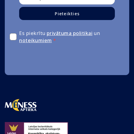
Pieteikties
Es piekrītu
privātuma politikai
un
noteikumiem
*