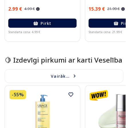
2.99 €
15.39 €
4.99 €
21.99 €
Pirkt
Pir
Standarta cena: 4.99 €
Standarta cena: 21.99 €
Page 1 of 15
🍋 Izdevīgi pirkumi ar karti Veselība
Vairāk...
-55%