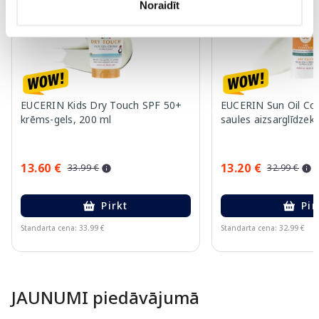
Noraidīt
EUCERIN Kids Dry Touch SPF 50+
EUCERIN Sun Oil Co
krēms-gels, 200 ml
saules aizsarglīdzekl
13.60 €
13.20 €
33.99 €
32.99 €
Pirkt
Pir
Standarta cena: 33.99 €
Standarta cena: 32.99 €
Page 1 of 10
JAUNUMI piedāvājumā