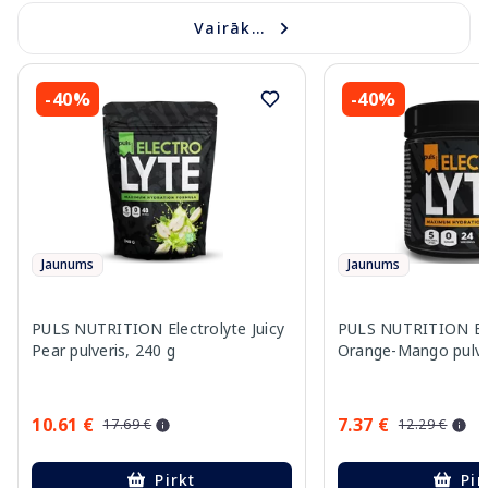
Vairāk...
-40%
-40%
Jaunums
Jaunums
PULS NUTRITION Electrolyte Juicy
PULS NUTRITION Ele
Pear pulveris, 240 g
Orange-Mango pulver
10.61 €
7.37 €
17.69 €
12.29 €
Pirkt
Pir