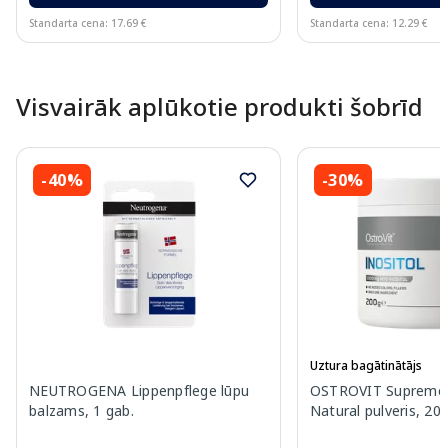
Standarta cena: 17.69 €
Standarta cena: 12.29 €
Page 1 of 10
Visvairāk aplūkotie produkti šobrīd
-40%
-30%
Uztura bagātinātājs
NEUTROGENA Lippenpflege lūpu
OSTROVIT Supreme P
balzams, 1 gab.
Natural pulveris, 20