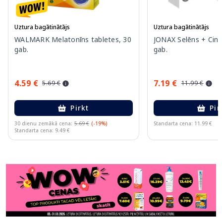
Uztura bagātinātājs
Uztura bagātinātājs
WALMARK Melatonīns tabletes, 30
JONAX Selēns + Cink
gab.
gab.
4.59 €
7.19 €
5.69 €
11.99 €
Pirkt
Pir
30 dienu zemākā cena:
5.69 €
(-19%)
Standarta cena: 11.99 €
Standarta cena: 9.49 €
Page 1 of 11