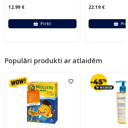
12.99 €
22.19 €
Pirkt
Pir
Page 1 of 10
Populāri produkti ar atlaidēm