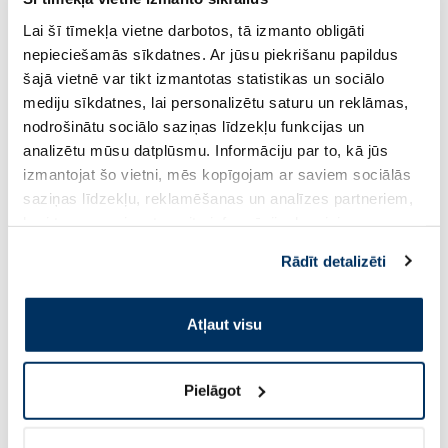
Uztura bagātinātājs
Uztura bagātinātājs
Lai šī tīmekļa vietne darbotos, tā izmanto obligāti
MAGNESIUM Diasporal Pro
ACORUS BALANCE G
nepieciešamās sīkdatnes. Ar jūsu piekrišanu papildus
Muskuļiem un Nerviem paciņas, 30
Gummies Ar Melaton
šajā vietnē var tikt izmantotas statistikas un sociālo
gab.
košļājamās pastilas,
mediju sīkdatnes, lai personalizētu saturu un reklāmas,
nodrošinātu sociālo saziņas līdzekļu funkcijas un
13.19 €
13.00 €
21.99 €
25.99 €
analizētu mūsu datplūsmu. Informāciju par to, kā jūs
izmantojat šo vietni, mēs kopīgojam ar saviem sociālās
Pirkt
Pir
saziņas līdzekļu, reklamēšanas un analīzes partneriem,
Standarta cena: 21.99 €
Standarta cena: 25.99 €
kuri to var apvienot ar citu informāciju, ko viņiem
Page 1 of 10
sniedzat vai ko viņi apkopo, kad lietojat viņu
Rādīt detalizēti
pakalpojumus. Ja piekrītat šo papildu sīkdatņu
Saules aizsardzībai vasarā ☀️
izmantošanai, lūdzu, atzīmējiet savu izvēli:
Atļaut visu
Vairāk...
Pielāgot
-60%
-60%