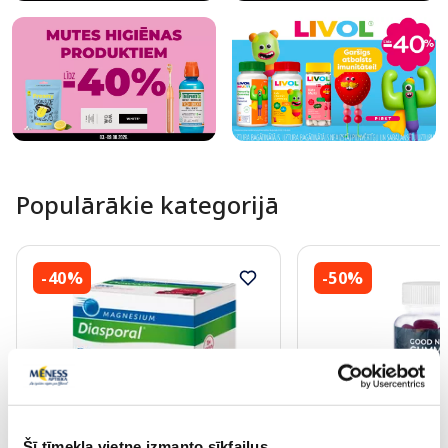
Populārākie kategorijā
-40%
-50%
Šī tīmekļa vietne izmanto sīkfailus