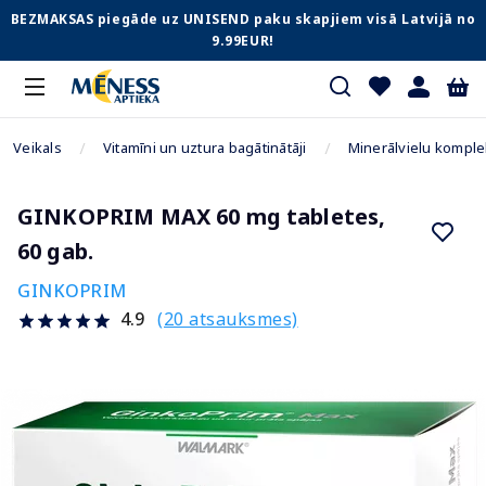
BEZMAKSAS piegāde uz UNISEND paku skapjiem visā Latvijā no
9.99EUR!
Veikals
Vitamīni un uztura bagātinātāji
Minerālvielu komple
GINKOPRIM MAX 60 mg tabletes,
60 gab.
GINKOPRIM
(20 atsauksmes)
4.9