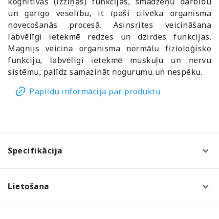
kognitīvās (izziņas) funkcijas, smadzeņu darbību
un garīgo veselību, it īpaši cilvēka organisma
novecošanās procesā. Asinsrites veicināšana
labvēlīgi ietekmē redzes un dzirdes funkcijas.
Magnijs veicina organisma normālu fizioloģisko
funkciju, labvēlīgi ietekmē muskuļu un nervu
sistēmu, palīdz samazināt nogurumu un nespēku.
Papildu informācija par produktu
Specifikācija
Lietošana