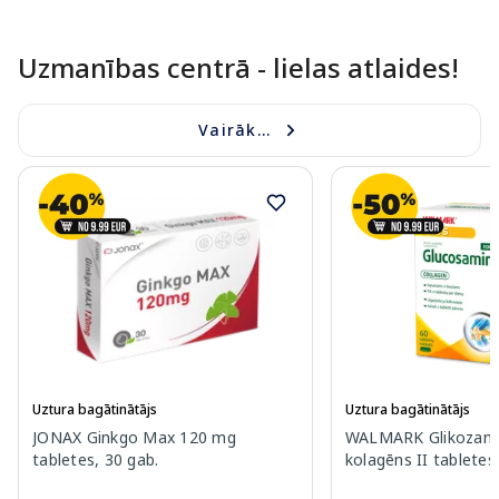
Uzmanības centrā - lielas atlaides!
Vairāk...
Uztura bagātinātājs
Uztura bagātinātājs
JONAX Ginkgo Max 120 mg
WALMARK Glikozamī
tabletes, 30 gab.
kolagēns II tabletes