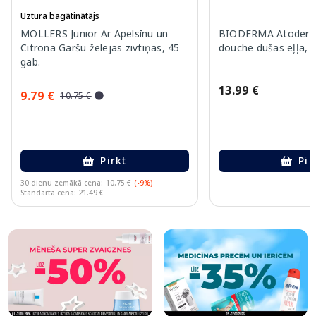
Uztura bagātinātājs
MOLLERS Junior Ar Apelsīnu un
BIODERMA Atoderm 
Citrona Garšu želejas zivtiņas, 45
douche dušas eļļa, 
gab.
13.99 €
9.79 €
10.75 €
Pirkt
Pir
30 dienu zemākā cena:
10.75 €
(-9%)
Standarta cena: 21.49 €
Page 1 of 10