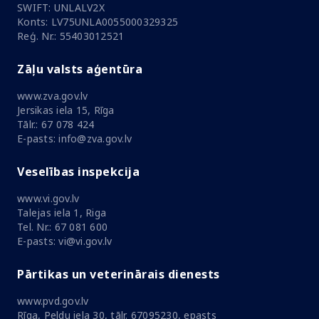
SWIFT: UNLALV2X
Konts: LV75UNLA0055000329325
Reģ. Nr.: 55403012521
Zāļu valsts aģentūra
www.zva.gov.lv
Jersikas iela 15, Rīga
Tālr.: 67 078 424
E-pasts: info@zva.gov.lv
Veselības inspekcija
www.vi.gov.lv
Talejas iela 1, Riga
Tel. Nr.: 67 081 600
E-pasts: vi@vi.gov.lv
Pārtikas un veterinārais dienests
www.pvd.gov.lv
Rīga, Peldu iela 30, tālr. 67095230, epasts