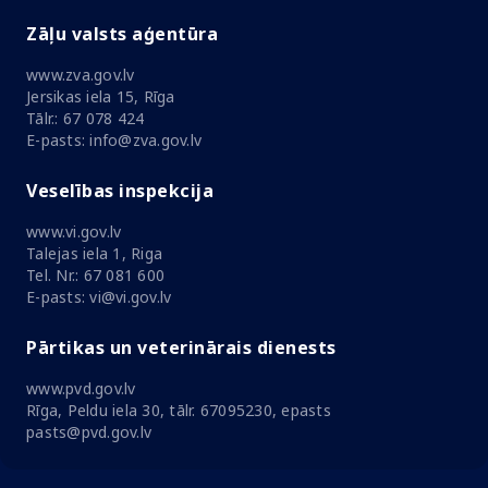
Zāļu valsts aģentūra
www.zva.gov.lv
Jersikas iela 15, Rīga
Tālr.: 67 078 424
E-pasts: info@zva.gov.lv
Veselības inspekcija
www.vi.gov.lv
Talejas iela 1, Riga
Tel. Nr.: 67 081 600
E-pasts: vi@vi.gov.lv
Pārtikas un veterinārais dienests
www.pvd.gov.lv
Rīga, Peldu iela 30, tālr. 67095230, epasts
pasts@pvd.gov.lv