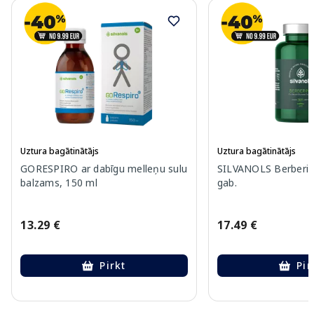
Uztura bagātinātājs
Uztura bagātinātājs
GORESPIRO ar dabīgu melleņu sulu
SILVANOLS Berberin
balzams, 150 ml
gab.
13.29 €
17.49 €
Pirkt
Pir
Page 1 of 10