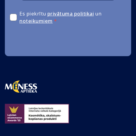
Es piekrītu
privātuma politikai
un
noteikumiem
*