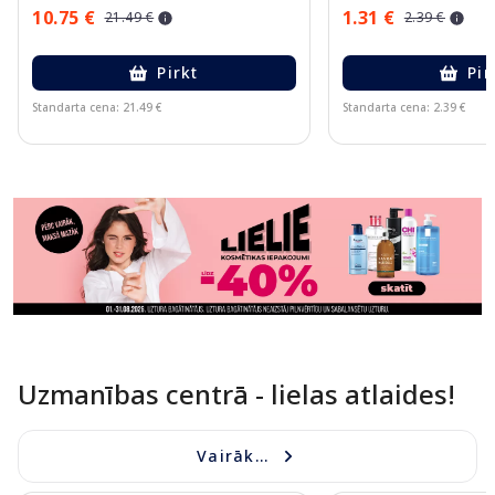
10.75 €
1.31 €
21.49 €
2.39 €
Pirkt
Pir
Standarta cena: 21.49 €
Standarta cena: 2.39 €
Page 1 of 11
Uzmanības centrā - lielas atlaides!
Vairāk...