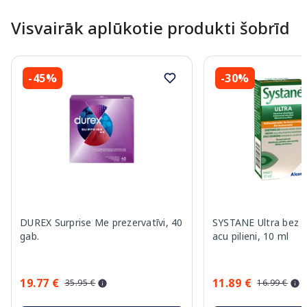
Visvairāk aplūkotie produkti šobrīd
-45%
-30%
DUREX Surprise Me prezervatīvi, 40
SYSTANE Ultra bez 
gab.
acu pilieni, 10 ml
19.77 €
11.89 €
35.95 €
16.99 €