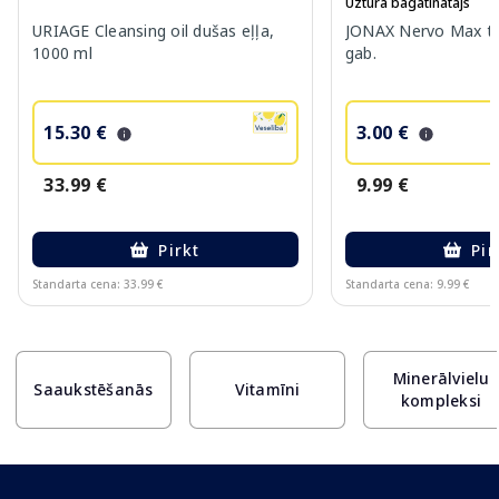
Uztura bagātinātājs
URIAGE Cleansing oil dušas eļļa,
JONAX Nervo Max ta
1000 ml
gab.
15.30 €
3.00 €
33.99 €
9.99 €
Pirkt
Pir
Standarta cena: 33.99 €
Standarta cena: 9.99 €
Page 1 of 10
Minerālvielu
Saaukstēšanās
Vitamīni
kompleksi