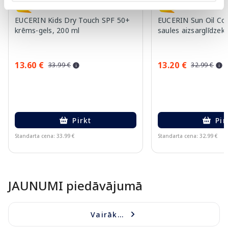
EUCERIN Kids Dry Touch SPF 50+
EUCERIN Sun Oil Co
krēms-gels, 200 ml
saules aizsarglīdzekl
13.60 €
13.20 €
33.99 €
32.99 €
Pirkt
Pir
Standarta cena: 33.99 €
Standarta cena: 32.99 €
Page 1 of 10
JAUNUMI piedāvājumā
Vairāk...