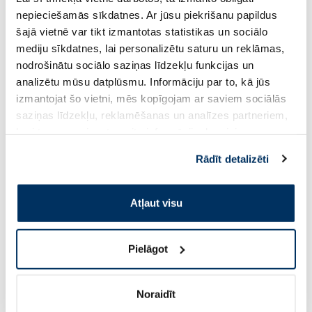
nepieciešamās sīkdatnes. Ar jūsu piekrišanu papildus
šajā vietnē var tikt izmantotas statistikas un sociālo
mediju sīkdatnes, lai personalizētu saturu un reklāmas,
Pirkt
Pir
nodrošinātu sociālo saziņas līdzekļu funkcijas un
analizētu mūsu datplūsmu. Informāciju par to, kā jūs
Page 1 of 10
izmantojat šo vietni, mēs kopīgojam ar saviem sociālās
saziņas līdzekļu, reklamēšanas un analīzes partneriem,
Saules aizsardzībai vasarā ☀️
kuri to var apvienot ar citu informāciju, ko viņiem
sniedzat vai ko viņi apkopo, kad lietojat viņu
Rādīt detalizēti
pakalpojumus. Ja piekrītat šo papildu sīkdatņu
Vairāk...
izmantošanai, lūdzu, atzīmējiet savu izvēli:
Atļaut visu
-60%
-60%
Pielāgot
Noraidīt