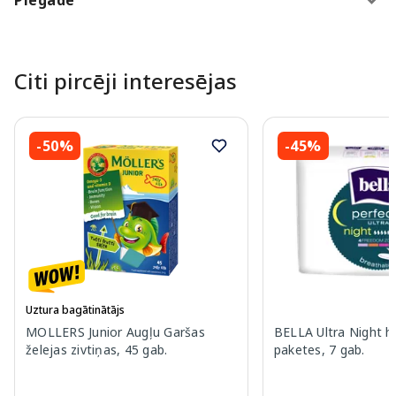
Citi pircēji interesējas
-50%
-45%
Uztura bagātinātājs
MOLLERS Junior Augļu Garšas
BELLA Ultra Night hi
želejas zivtiņas, 45 gab.
paketes, 7 gab.