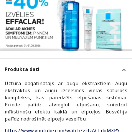
Produkta dati
Uztura bagātinātājs ar augu ekstraktiem. Augu
ekstraktus un augu izcelsmes vielas saturošs
komplekss, kas paredzēts elpošanas sistēmai.
Priede palīdz atvieglot elpošanu, sniedzot
mīkstinošu efektu kaklā un elpceļos. Bosvēlija
palīdz nodrošināt elpceļu veselību.
https://www.youtube.com/watch?v=lzACLdoMXPY