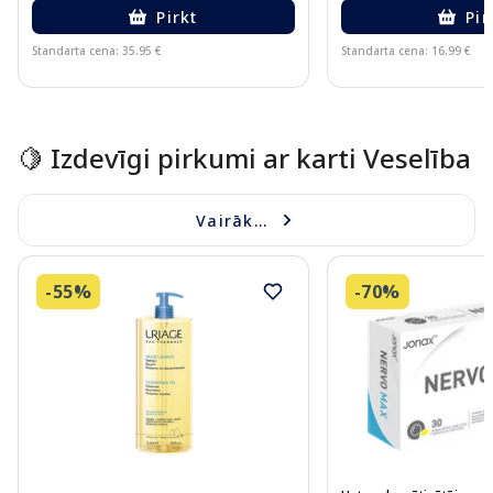
Pirkt
Pir
Standarta cena: 35.95 €
Standarta cena: 16.99 €
Page 1 of 15
🍋 Izdevīgi pirkumi ar karti Veselība
Vairāk...
-55%
-70%