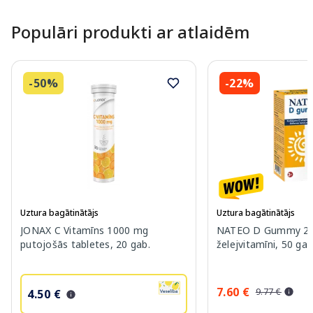
Populāri produkti ar atlaidēm
-50%
-22%
Uztura bagātinātājs
Uztura bagātinātājs
JONAX C Vitamīns 1000 mg
NATEO D Gummy 20
putojošās tabletes, 20 gab.
želejvitamīni, 50 gab
7.60 €
9.77 €
4.50 €