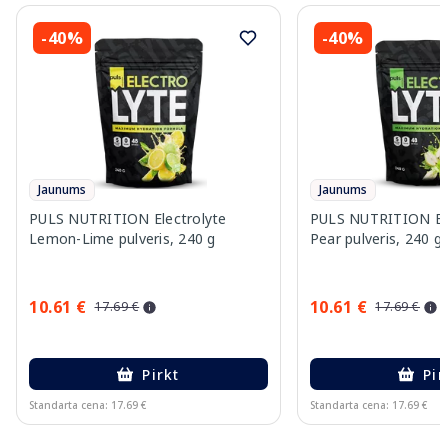
-40%
-40%
Jaunums
Jaunums
PULS NUTRITION Electrolyte
PULS NUTRITION Elec
Lemon-Lime pulveris, 240 g
Pear pulveris, 240 g
10.61 €
10.61 €
17.69 €
17.69 €
Pirkt
Pir
Standarta cena: 17.69 €
Standarta cena: 17.69 €
Page 1 of 10