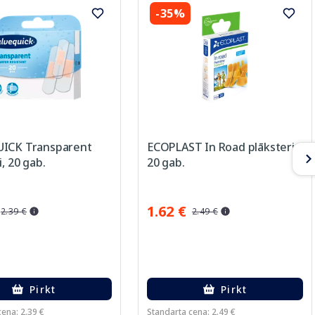
-35%
ICK Transparent
ECOPLAST In Road plāksteri,
i, 20 gab.
20 gab.
1.62 €
2.39 €
2.49 €
Pirkt
Pirkt
ena: 2.39 €
Standarta cena: 2.49 €