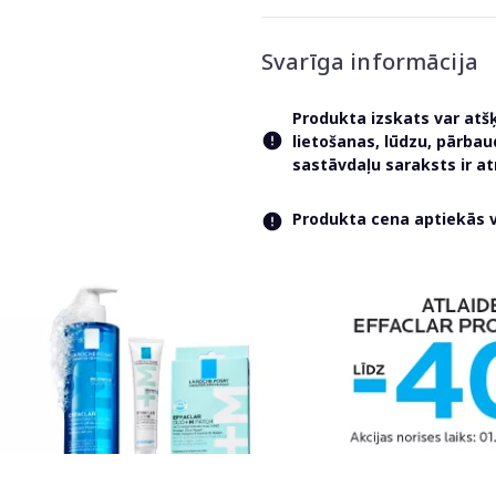
Svarīga informācija
Produkta izskats var atš
lietošanas, lūdzu, pārba
sastāvdaļu saraksts ir 
Produkta cena aptiekās va