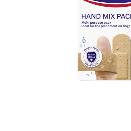
Item
1
of
1
Item
1
of
1