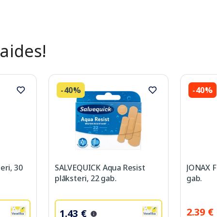
laides!
-40%
-40%
eri, 30
SALVEQUICK Aqua Resist
JONAX Fa
plāksteri, 22 gab.
gab.
2.39 €
1.43 €