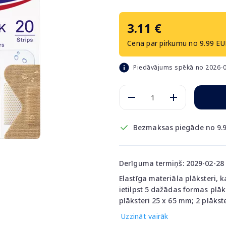
3.11 €
Cena par pirkumu no 9.99 EU
Piedāvājums spēkā no 2026-0
Bezmaksas piegāde no 9.9
Derīguma termiņš: 2029-02-28
Elastīga materiāla plāksteri,
ietilpst 5 dažādas formas plāks
plāksteri 25 x 65 mm; 2 plākst
Uzzināt vairāk