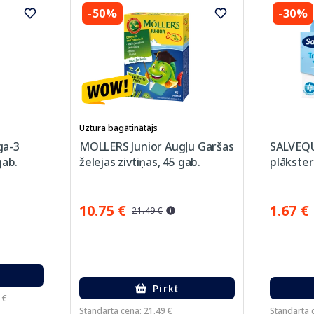
-50%
-30%
Uztura bagātinātājs
ga-3
MOLLERS Junior Augļu Garšas
SALVEQU
gab.
želejas zivtiņas, 45 gab.
plākster
10.75 €
1.67 €
21.49 €
Pirkt
 €
Standarta cena: 21.49 €
Standarta c