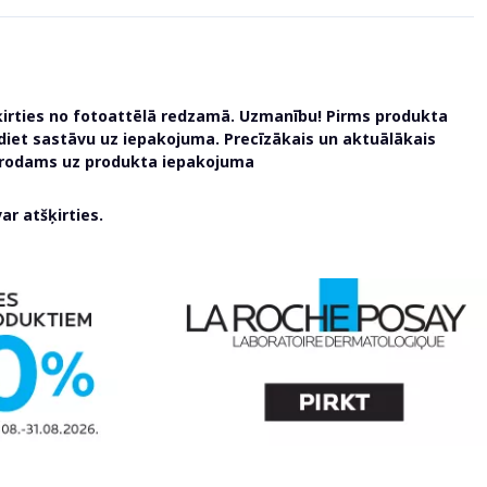
ķirties no fotoattēlā redzamā. Uzmanību! Pirms produkta
udiet sastāvu uz iepakojuma. Precīzākais un aktuālākais
atrodams uz produkta iepakojuma
r atšķirties.