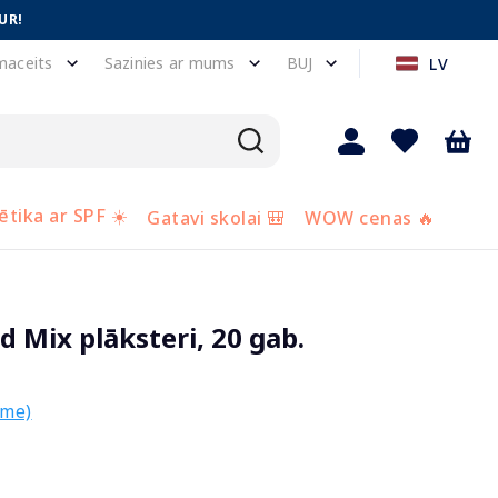
UR!
maceits
Sazinies ar mums
BUJ
LV
tika ar SPF ☀️
Gatavi skolai 🎒
WOW cenas 🔥
Mix plāksteri, 20 gab.
sme)