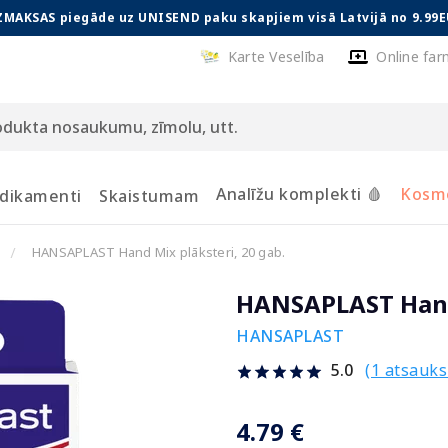
ZMAKSAS piegāde uz UNISEND paku skapjiem visā Latvijā no 9.99E
Karte Veselība
Online far
Analīžu komplekti 🩸
Kosmē
dikamenti
Skaistumam
HANSAPLAST Hand Mix plāksteri, 20 gab.
HANSAPLAST Hand 
HANSAPLAST
(1 atsauk
5.0
4.79 €