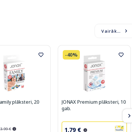
Vairāk...
-40%
mily plāksteri, 20
JONAX Premium plāksteri, 10
gab.
1.79 €
3.99 €