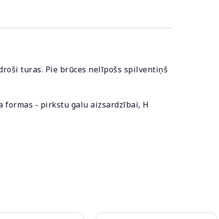
roši turas. Pie brūces nelīpošs spilventiņš
a formas - pirkstu galu aizsardzībai, H