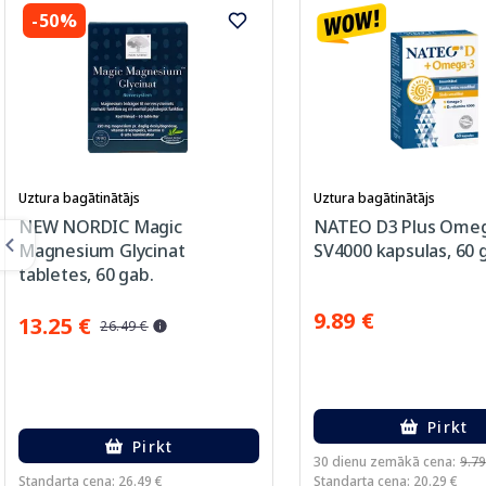
-50%
Uztura bagātinātājs
Uztura bagātinātājs
NEW NORDIC Magic
NATEO D3 Plus Ome
Magnesium Glycinat
SV4000 kapsulas, 60 
tabletes, 60 gab.
9.89 €
13.25 €
26.49 €
Pirkt
Pirkt
30 dienu zemākā cena:
9.79
Standarta cena: 26.49 €
Standarta cena: 20.29 €