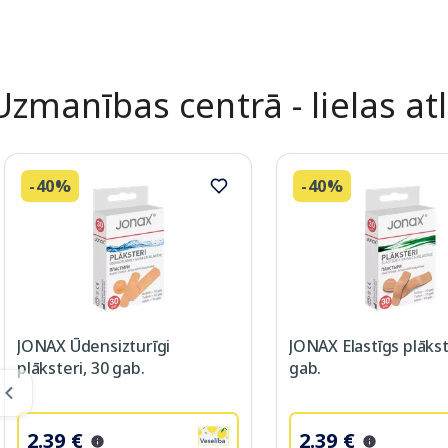
Uzmanības centrā - lielas at
-40%
-40%
JONAX Ūdensizturīgi
JONAX Elastīgs plākst
plāksteri, 30 gab.
gab.
2.39 €
2.39 €