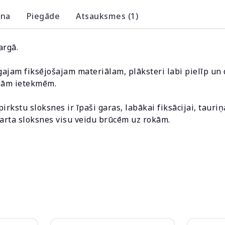
ana
Piegāde
Atsauksmes (1)
argā.
ajam fiksējošajam materiālam, plāksteri labi pielīp un d
ējām ietekmēm.
rkstu sloksnes ir īpaši garas, labākai fiksācijai, tauriņ
darta sloksnes visu veidu brūcēm uz rokām.