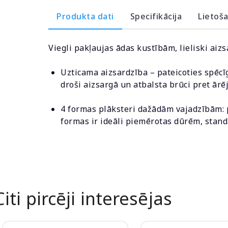
Produkta dati
Specifikācija
Lietoš
Viegli pakļaujas ādas kustībām, lieliski aizs
Uzticama aizsardzība – pateicoties spēcīg
droši aizsargā un atbalsta brūci pret ār
4 formas plāksteri dažādām vajadzībām: pi
formas ir ideāli piemērotas dūrēm, stan
Citi pircēji interesējas