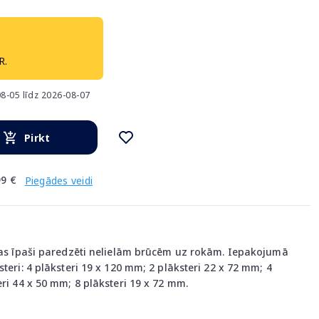
R.
8-05 līdz 2026-08-07
Pirkt
9 €
Piegādes veidi
 kas īpaši paredzēti nelielām brūcēm uz rokām. Iepakojumā
teri: 4 plāksteri 19 x 120 mm; 2 plāksteri 22 x 72 mm; 4
eri 44 x 50 mm; 8 plāksteri 19 x 72 mm.