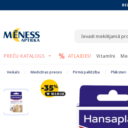
BE
PREČU KATALOGS
ATLAIDES!
Vitamīni
Me
Veikals
Medicīnas preces
Pirmā palīdzība
Plāksteri