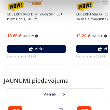
EUCERIN Kids Dry Touch SPF 50+
EUCERIN Sun Oil Co
krēms-gels, 200 ml
saules aizsarglīdzekl
13.60 €
13.20 €
33.99 €
32.99 €
Pirkt
Pir
Standarta cena: 33.99 €
Standarta cena: 32.99 €
Page 1 of 10
JAUNUMI piedāvājumā
Vairāk...