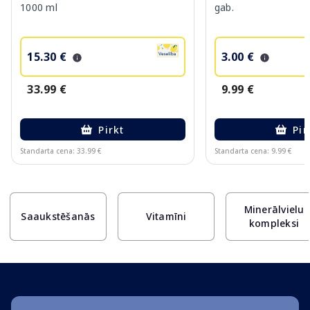
1000 ml
gab.
15.30 €
3.00 €
33.99 €
9.99 €
Pirkt
Pir
Standarta cena: 33.99 €
Standarta cena: 9.99 €
Page 1 of 10
Minerālvielu
Saaukstēšanās
Vitamīni
kompleksi