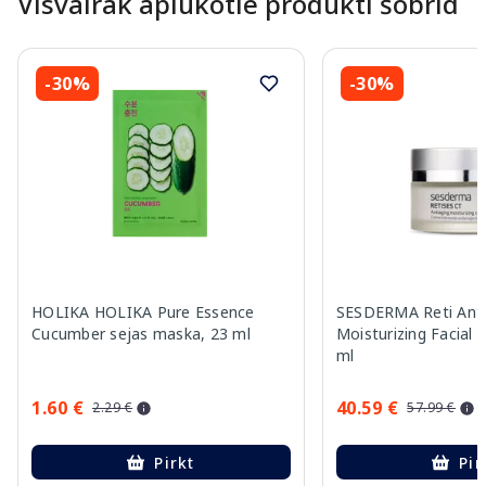
Visvairāk aplūkotie produkti šobrīd
-30%
-30%
HOLIKA HOLIKA Pure Essence
SESDERMA Reti Anti
Cucumber sejas maska, 23 ml
Moisturizing Facial 
ml
1.60 €
40.59 €
2.29 €
57.99 €
Pirkt
Pir