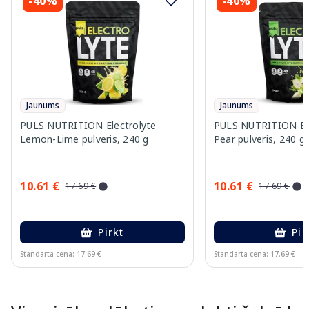
-40%
-40%
Jaunums
Jaunums
PULS NUTRITION Electrolyte
PULS NUTRITION Elec
Lemon-Lime pulveris, 240 g
Pear pulveris, 240 g
10.61 €
10.61 €
17.69 €
17.69 €
Pirkt
Pir
Standarta cena: 17.69 €
Standarta cena: 17.69 €
Page 1 of 10