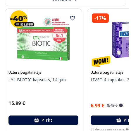
-17%
Uztura bagātinātājs
Uztura bagātinātājs
LYL BIOTIC kapsulas, 14 gab.
LIVEO 4 kapsulas, 2
15.99 €
6.99 €
8.45 €
Pirkt
Pir
30 dienu zemākā cena:
8.4