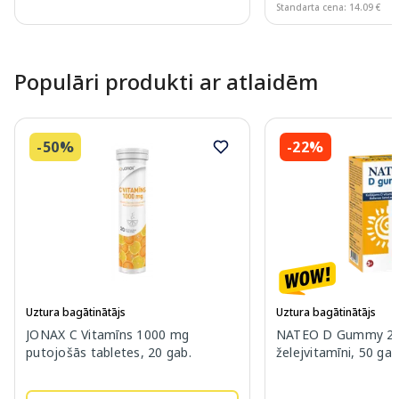
Standarta cena: 14.09 €
Page 1 of 10
Populāri produkti ar atlaidēm
-50%
-22%
Uztura bagātinātājs
Uztura bagātinātājs
JONAX C Vitamīns 1000 mg
NATEO D Gummy 20
putojošās tabletes, 20 gab.
želejvitamīni, 50 gab