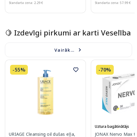
Standarta cena: 2.29 €
Standarta cena: 57.99 €
Page 1 of 15
🍋 Izdevīgi pirkumi ar karti Veselība
Vairāk...
-55%
-70%
Uztura bagātinātājs
URIAGE Cleansing oil dušas eļļa,
JONAX Nervo Max ta