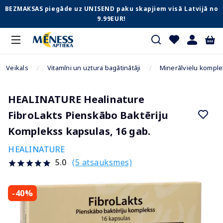
BEZMAKSAS piegāde uz UNISEND paku skapjiem visā Latvijā no
9.99EUR!
Veikals
Vitamīni un uztura bagātinātāji
Minerālvielu komple
HEALINATURE Healinature
FibroLakts Pienskābo Baktēriju
Komplekss kapsulas, 16 gab.
HEALINATURE
(5 atsauksmes)
5.0
-40%