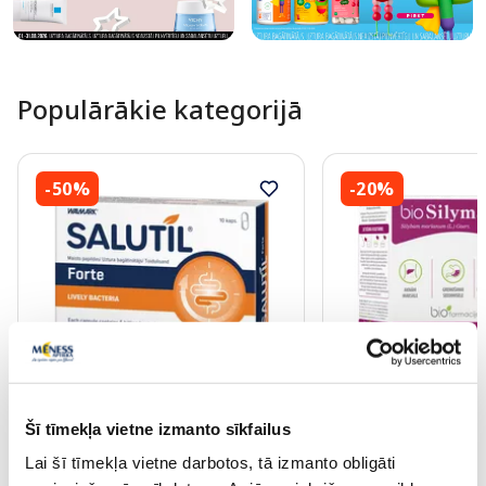
Populārākie kategorijā
-50%
-20%
Uztura bagātinātājs
Uztura bagātinātājs
SALUTIL Forte kapsulas, 10 gab.
BIOFARMACIJA Bio S
Šī tīmekļa vietne izmanto sīkfailus
paciņas, 28 gab.
Lai šī tīmekļa vietne darbotos, tā izmanto obligāti