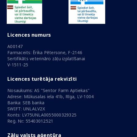
Licences numurs
A00147
Farmaceits: Ērika Pētersone, F-2146
Sertifikāts veterināro zāļu izplatīšanai
V-1511-25
Licences turētāja rekvizīti
Nosaukums: AS "Sentor Farm Aptiekas"
Adrese: Mūkusalas iela 41b, Rīga, LV-1004
Banka: SEB banka
SWIFT: UNLALV2X
Konts: LV75UNLA0055000329325
Reģ. Nr.: 55403012521
Zāļu valsts aģentūra