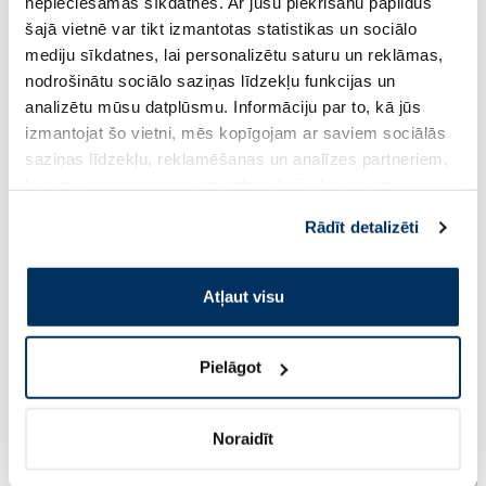
nepieciešamās sīkdatnes. Ar jūsu piekrišanu papildus
5.90 €
9.43 €
11.79 €
11.79 €
šajā vietnē var tikt izmantotas statistikas un sociālo
mediju sīkdatnes, lai personalizētu saturu un reklāmas,
Pirkt
Pir
nodrošinātu sociālo saziņas līdzekļu funkcijas un
analizētu mūsu datplūsmu. Informāciju par to, kā jūs
Standarta cena: 11.79 €
Standarta cena: 11.79 €
izmantojat šo vietni, mēs kopīgojam ar saviem sociālās
saziņas līdzekļu, reklamēšanas un analīzes partneriem,
Page 1 of 10
kuri to var apvienot ar citu informāciju, ko viņiem
sniedzat vai ko viņi apkopo, kad lietojat viņu
Saules aizsardzībai vasarā ☀️
Rādīt detalizēti
pakalpojumus. Ja piekrītat šo papildu sīkdatņu
izmantošanai, lūdzu, atzīmējiet savu izvēli:
Vairāk...
Atļaut visu
-60%
-60%
Pielāgot
Noraidīt