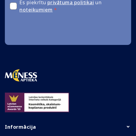
Es piekrītu
privātuma politikai
un
noteikumiem
*
Informācija