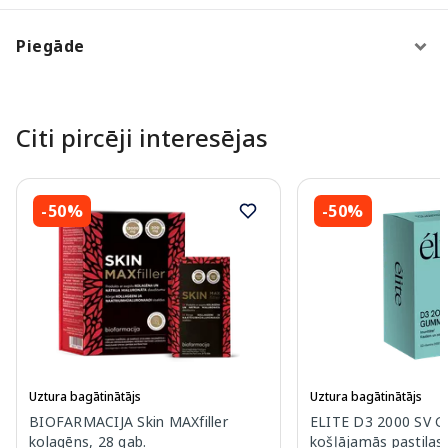
Piegāde
Citi pircēji interesējas
-50%
-50%
Uztura bagātinātājs
Uztura bagātinātājs
BIOFARMACIJA Skin MAXfiller
ELITE D3 2000 SV 
kolagēns, 28 gab.
košļājamās pastilas,