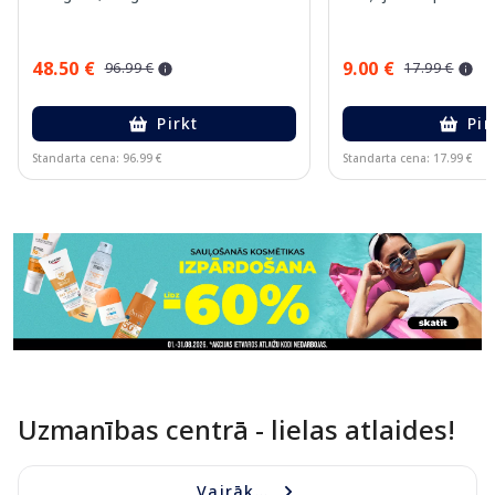
48.50 €
9.00 €
96.99 €
17.99 €
Pirkt
Pir
Standarta cena: 96.99 €
Standarta cena: 17.99 €
Page 1 of 11
Uzmanības centrā - lielas atlaides!
Vairāk...