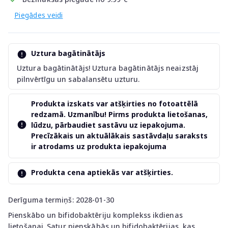
Piegādes veidi
Uztura bagātinātājs
Uztura bagātinātājs! Uztura bagātinātājs neaizstāj
pilnvērtīgu un sabalansētu uzturu.
Produkta izskats var atšķirties no fotoattēlā
redzamā. Uzmanību! Pirms produkta lietošanas,
lūdzu, pārbaudiet sastāvu uz iepakojuma.
Precīzākais un aktuālākais sastāvdaļu saraksts
ir atrodams uz produkta iepakojuma
Produkta cena aptiekās var atšķirties.
Derīguma termiņš: 2028-01-30
Pienskābo un bifidobaktēriju komplekss ikdienas
lietošanai. Satur pienskābās un bifidobaktērijas, kas