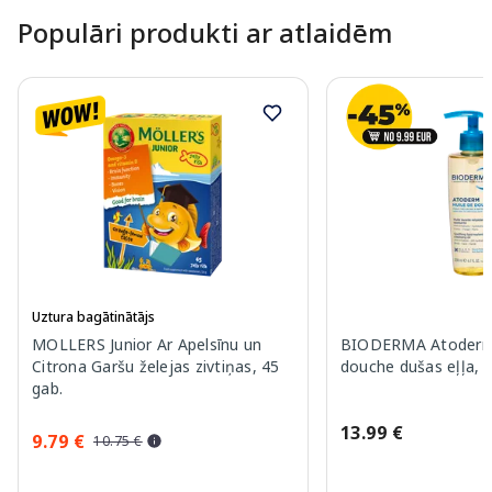
Populāri produkti ar atlaidēm
Uztura bagātinātājs
MOLLERS Junior Ar Apelsīnu un
BIODERMA Atoderm 
Citrona Garšu želejas zivtiņas, 45
douche dušas eļļa, 
gab.
13.99 €
9.79 €
10.75 €