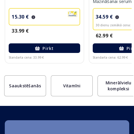
Mazināšanai serums
15.30 €
34.59 €
30 dienu zemākā cena:
3
33.99 €
62.99 €
Pirkt
Pir
Standarta cena: 33.99 €
Standarta cena: 62.99 €
Page 1 of 10
Minerālvielu
Saaukstēšanās
Vitamīni
kompleksi