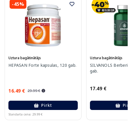
-45%
Uztura bagātinātājs
Uztura bagātinātājs
HEPASAN Forte kapsulas, 120 gab.
SILVANOLS Berberin
gab.
17.49 €
16.49 €
29.99 €
Pirkt
Pir
Standarta cena: 29.99 €
Page 1 of 10