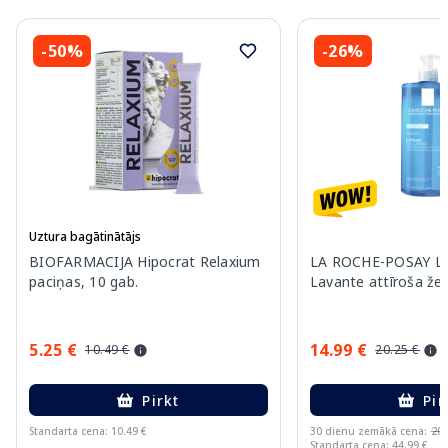
-50%
-26%
Uztura bagātinātājs
BIOFARMACIJA Hipocrat Relaxium
LA ROCHE-POSAY Lip
paciņas, 10 gab.
Lavante attīroša žel
5.25 €
14.99 €
10.49 €
20.25 €
Pirkt
Pir
Standarta cena: 10.49 €
30 dienu zemākā cena:
20.
Standarta cena: 44.99 €