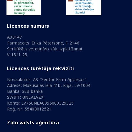
Licences numurs
A00147
Farmaceits: Ērika Pētersone, F-2146
Sertifikāts veterināro zāļu izplatīšanai
V-1511-25
Licences turētāja rekvizīti
Nosaukums: AS "Sentor Farm Aptiekas"
Adrese: Mūkusalas iela 41b, Rīga, LV-1004
Banka: SEB banka
SWIFT: UNLALV2X
Konts: LV75UNLA0055000329325
Reģ. Nr.: 55403012521
Zāļu valsts aģentūra