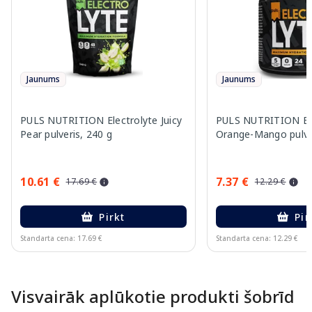
Jaunums
Jaunums
PULS NUTRITION Electrolyte Juicy
PULS NUTRITION Ele
Pear pulveris, 240 g
Orange-Mango pulver
10.61 €
7.37 €
17.69 €
12.29 €
Pirkt
Pir
Standarta cena: 17.69 €
Standarta cena: 12.29 €
Page 1 of 10
Visvairāk aplūkotie produkti šobrīd