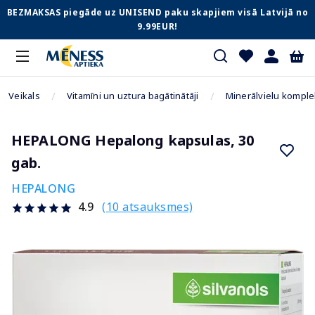
BEZMAKSAS piegāde uz UNISEND paku skapjiem visā Latvijā no
9.99EUR!
Veikals
Vitamīni un uztura bagātinātāji
Minerālvielu komple
HEPALONG Hepalong kapsulas, 30
gab.
HEPALONG
(10 atsauksmes)
4.9