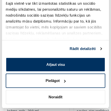
šajā vietnē var tikt izmantotas statistikas un sociālo
Standarta cena: 11.79 €
Standarta cena: 14.99 €
mediju sīkdatnes, lai personalizētu saturu un reklāmas,
nodrošinātu sociālo saziņas līdzekļu funkcijas un
Page 1 of 10
analizētu mūsu datplūsmu. Informāciju par to, kā jūs
izmantojat šo vietni, mēs kopīgojam ar saviem sociālās
Saules aizsardzībai vasarā ☀️
saziņas līdzekļu, reklamēšanas un analīzes partneriem,
kuri to var apvienot ar citu informāciju, ko viņiem
Vairāk...
sniedzat vai ko viņi apkopo, kad lietojat viņu
Rādīt detalizēti
pakalpojumus. Ja piekrītat šo papildu sīkdatņu
izmantošanai, lūdzu, atzīmējiet savu izvēli:
-60%
-60%
Atļaut visu
Pielāgot
Noraidīt
EUCERIN Kids Dry Touch SPF 50+
EUCERIN Sun Oil Co
krēms-gels, 200 ml
saules aizsarglīdzekl