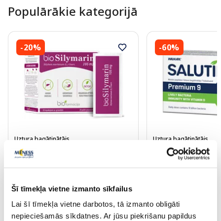
Populārākie kategorijā
-20%
-60%
Uztura bagātinātājs
Uztura bagātinātājs
BIOFARMACIJA Bio Silymarin
SALUTIL Premium 9 
paciņas, 28 gab.
gab.
Šī tīmekļa vietne izmanto sīkfailus
9.43 €
6.00 €
11.79 €
14.99 €
Lai šī tīmekļa vietne darbotos, tā izmanto obligāti
nepieciešamās sīkdatnes. Ar jūsu piekrišanu papildus
Pirkt
Pir