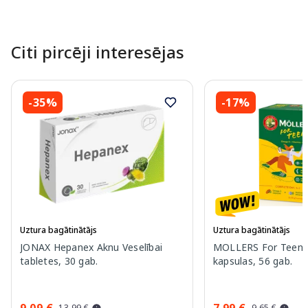
Citi pircēji interesējas
-35%
-17%
Uztura bagātinātājs
Uztura bagātinātājs
JONAX Hepanex Aknu Veselībai
MOLLERS For Teens 
tabletes, 30 gab.
kapsulas, 56 gab.
9.09 €
7.99 €
13.99 €
9.65 €