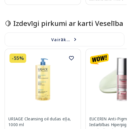
Page 1 of 15
🍋 Izdevīgi pirkumi ar karti Veselība
Vairāk...
-55%
URIAGE Cleansing oil dušas eļļa,
EUCERIN Anti-Pigme
1000 ml
Iedarbības Hiperpig