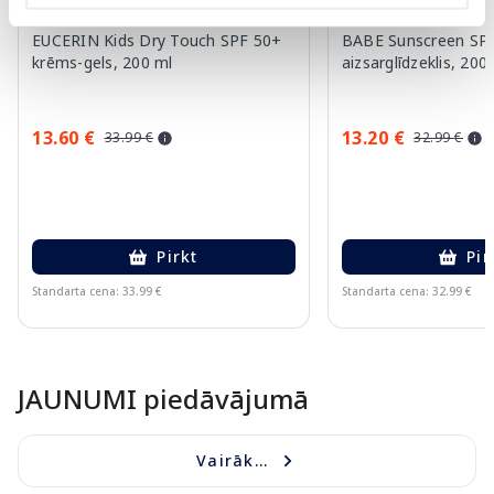
EUCERIN Kids Dry Touch SPF 50+
BABE Sunscreen SPF
krēms-gels, 200 ml
aizsarglīdzeklis, 200
13.60 €
13.20 €
33.99 €
32.99 €
Pirkt
Pir
Standarta cena: 33.99 €
Standarta cena: 32.99 €
Page 1 of 10
JAUNUMI piedāvājumā
Vairāk...