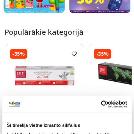
Populārākie kategorijā
-35%
-35%
SPLAT Professional Active zobu
SPLAT Special Blac
pasta, 100 ml
pasta, 75 ml
Šī tīmekļa vietne izmanto sīkfailus