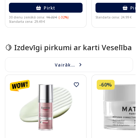
Pirkt
Pir
30 dienu zemākā cena:
16.22 €
(-32%)
Standarta cena: 24.99 €
Standarta cena: 29.49 €
Page 1 of 15
🍋 Izdevīgi pirkumi ar karti Veselība
Vairāk...
-60%