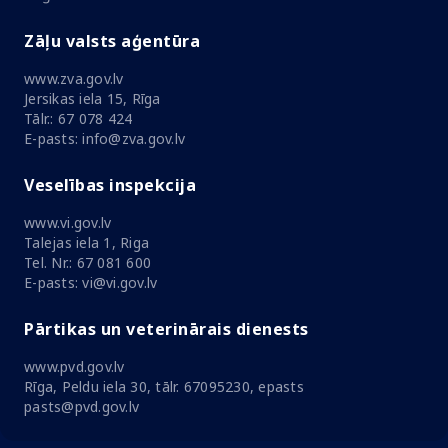
Zāļu valsts aģentūra
www.zva.gov.lv
Jersikas iela 15, Rīga
Tālr.: 67 078 424
E-pasts: info@zva.gov.lv
Veselības inspekcija
www.vi.gov.lv
Talejas iela 1, Riga
Tel. Nr.: 67 081 600
E-pasts: vi@vi.gov.lv
Pārtikas un veterinārais dienests
www.pvd.gov.lv
Rīga, Peldu iela 30, tālr. 67095230, epasts
pasts@pvd.gov.lv