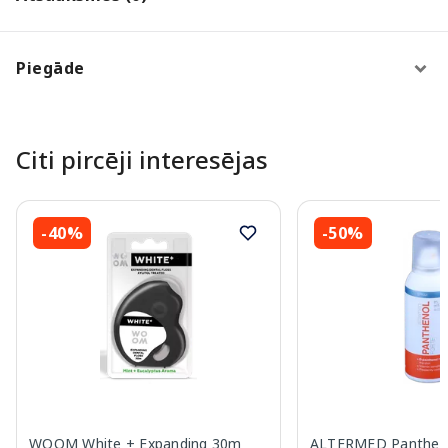
Piegāde
Citi pircēji interesējas
-40%
-50%
WOOM White + Expanding 30m
ALTERMED Pantheno