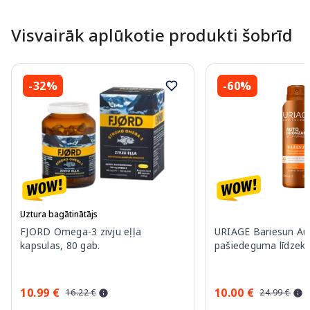
Visvairāk aplūkotie produkti šobrīd
-32%
-60%
Uztura bagātinātājs
FJORD Omega-3 zivju eļļa
URIAGE Bariesun Au
kapsulas, 80 gab.
pašiedeguma līdzekli
10.99 €
10.00 €
16.22 €
24.99 €