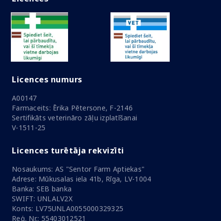
Licences numurs
A00147
Farmaceits: Ērika Pētersone, F-2146
Sertifikāts veterināro zāļu izplatīšanai
V-1511-25
Licences turētāja rekvizīti
Nosaukums: AS "Sentor Farm Aptiekas"
Adrese: Mūkusalas iela 41b, Rīga, LV-1004
Banka: SEB banka
SWIFT: UNLALV2X
Konts: LV75UNLA0055000329325
Reģ. Nr.: 55403012521