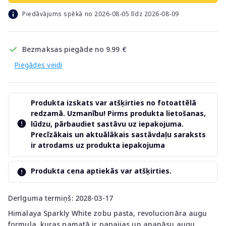
Piedāvājums spēkā no 2026-08-05 līdz 2026-08-09
Bezmaksas piegāde no 9.99 €
Piegādes veidi
Produkta izskats var atšķirties no fotoattēlā
redzamā. Uzmanību! Pirms produkta lietošanas,
lūdzu, pārbaudiet sastāvu uz iepakojuma.
Precīzākais un aktuālākais sastāvdaļu saraksts
ir atrodams uz produkta iepakojuma
Produkta cena aptiekās var atšķirties.
Derīguma termiņš: 2028-03-17
Himalaya Sparkly White zobu pasta, revolucionāra augu
formula, kuras pamatā ir papaijas un ananāsu augu