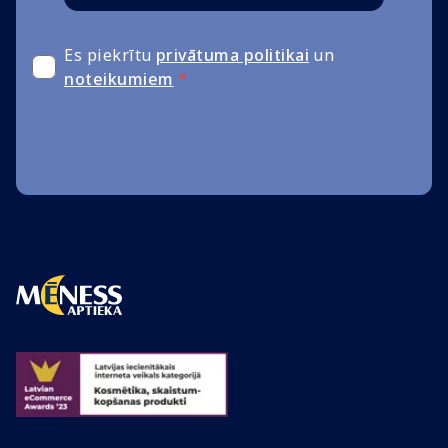
Es piekrītu
privātuma politikai
un
noteikumiem
*