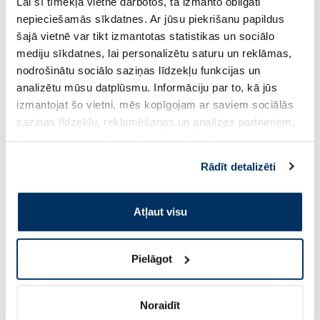
3.24 €
4.54 €
4.99 €
6.99 €
Lai šī tīmekļa vietne darbotos, tā izmanto obligāti
nepieciešamās sīkdatnes. Ar jūsu piekrišanu papildus
šajā vietnē var tikt izmantotas statistikas un sociālo
Pirkt
Pir
mediju sīkdatnes, lai personalizētu saturu un reklāmas,
nodrošinātu sociālo saziņas līdzekļu funkcijas un
Standarta cena: 4.99 €
Standarta cena: 6.99 €
analizētu mūsu datplūsmu. Informāciju par to, kā jūs
Page 1 of 10
izmantojat šo vietni, mēs kopīgojam ar saviem sociālās
saziņas līdzekļu, reklamēšanas un analīzes partneriem,
Saules aizsardzībai vasarā ☀️
kuri to var apvienot ar citu informāciju, ko viņiem
sniedzat vai ko viņi apkopo, kad lietojat viņu
Rādīt detalizēti
Vairāk...
pakalpojumus. Ja piekrītat šo papildu sīkdatņu
izmantošanai, lūdzu, atzīmējiet savu izvēli:
Atļaut visu
-60%
-60%
Pielāgot
Noraidīt