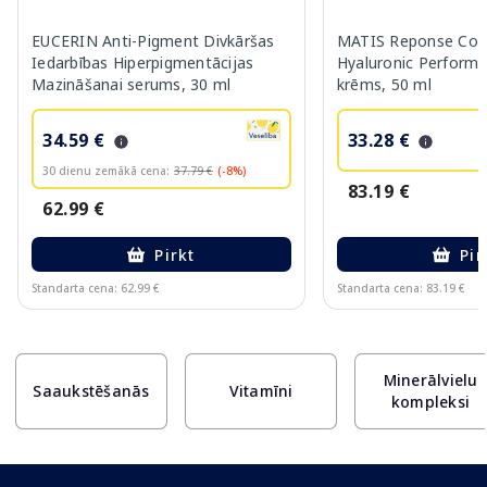
EUCERIN Anti-Pigment Divkāršas
MATIS Reponse Corr
Iedarbības Hiperpigmentācijas
Hyaluronic Performa
Mazināšanai serums, 30 ml
krēms, 50 ml
34.59 €
33.28 €
30 dienu zemākā cena:
37.79 €
(-8%)
83.19 €
62.99 €
Pirkt
Pir
Standarta cena: 62.99 €
Standarta cena: 83.19 €
Page 1 of 10
Minerālvielu
Saaukstēšanās
Vitamīni
kompleksi