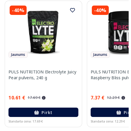
-40%
-40%
Jaunums
Jaunums
PULS NUTRITION Electrolyte Juicy
PULS NUTRITION Ele
Pear pulveris, 240 g
Raspberry Bliss pulve
10.61 €
7.37 €
17.69 €
12.29 €
Pirkt
Pir
Standarta cena: 17.69 €
Standarta cena: 12.29 €
Page 1 of 10