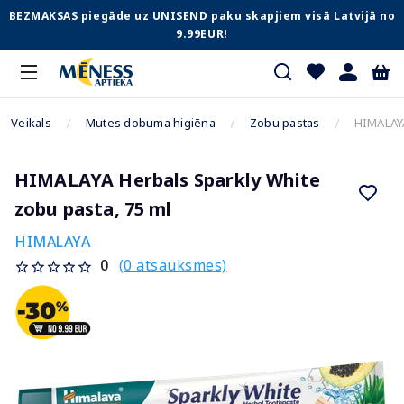
BEZMAKSAS piegāde uz UNISEND paku skapjiem visā Latvijā no
9.99EUR!
Veikals
Mutes dobuma higiēna
Zobu pastas
HIMALAYA
HIMALAYA Herbals Sparkly White
zobu pasta, 75 ml
HIMALAYA
(0 atsauksmes)
0