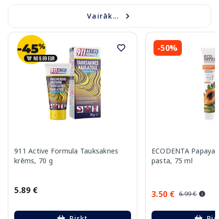
Vairāk...
-50%
911 Active Formula Tauksaknes
ECODENTA Papaya E
krēms, 70 g
pasta, 75 ml
5.89 €
3.50 €
6.99 €
Pirkt
Pir