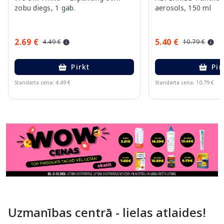
zobu diegs, 1 gab.
aerosols, 150 ml
2.69 €
5.40 €
4.49 €
10.79 €
Pirkt
Pir
Standarta cena: 4.49 €
Standarta cena: 10.79 €
Page 1 of 11
Uzmanības centrā - lielas atlaides!