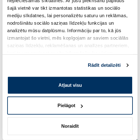
nepieciešamās sīkdatnes. Ar jūsu piekrišanu papildus
šajā vietnē var tikt izmantotas statistikas un sociālo
Pirkt
Pir
mediju sīkdatnes, lai personalizētu saturu un reklāmas,
Standarta cena: 10.59 €
Standarta cena: 15.19 €
nodrošinātu sociālo saziņas līdzekļu funkcijas un
Page 1 of 10
analizētu mūsu datplūsmu. Informāciju par to, kā jūs
izmantojat šo vietni, mēs kopīgojam ar saviem sociālās
Saules aizsardzībai vasarā ☀️
saziņas līdzekļu, reklamēšanas un analīzes partneriem,
kuri to var apvienot ar citu informāciju, ko viņiem
sniedzat vai ko viņi apkopo, kad lietojat viņu
Vairāk...
Rādīt detalizēti
pakalpojumus. Ja piekrītat šo papildu sīkdatņu
izmantošanai, lūdzu, atzīmējiet savu izvēli:
-60%
-60%
Atļaut visu
Pielāgot
Noraidīt