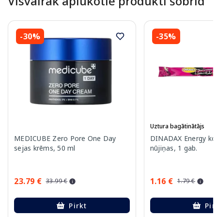
Visvairāk aplūkotie produkti šobrīd
-30%
-35%
Uztura bagātinātājs
MEDICUBE Zero Pore One Day
DINADAX Energy ko
sejas krēms, 50 ml
nūjiņas, 1 gab.
23.79 €
1.16 €
33.99 €
1.79 €
Pirkt
Pir