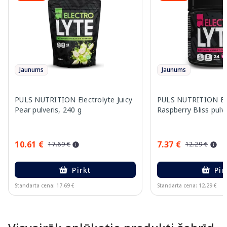
Jaunums
Jaunums
PULS NUTRITION Electrolyte Juicy
PULS NUTRITION Ele
Pear pulveris, 240 g
Raspberry Bliss pulve
10.61 €
7.37 €
17.69 €
12.29 €
Pirkt
Pir
Standarta cena: 17.69 €
Standarta cena: 12.29 €
Page 1 of 10