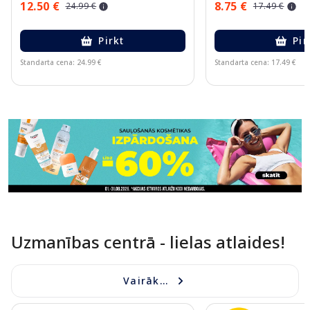
12.50 €
8.75 €
24.99 €
17.49 €
Pirkt
Pir
Standarta cena: 24.99 €
Standarta cena: 17.49 €
Page 1 of 11
Uzmanības centrā - lielas atlaides!
Vairāk...