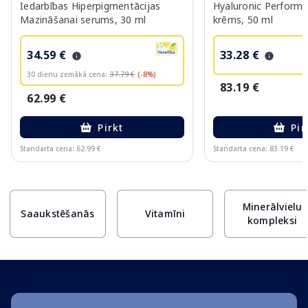
Iedarbības Hiperpigmentācijas
Hyaluronic Performa
Mazināšanai serums, 30 ml
krēms, 50 ml
34.59 €
33.28 €
30 dienu zemākā cena:
37.79 €
(-8%)
83.19 €
62.99 €
Pirkt
Pir
Standarta cena: 62.99 €
Standarta cena: 83.19 €
Page 1 of 10
Minerālvielu
Saaukstēšanās
Vitamīni
kompleksi