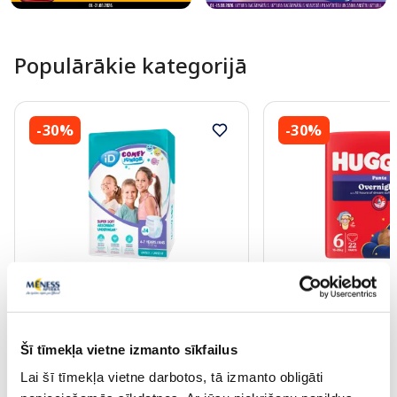
Populārākie kategorijā
-30%
-30%
ID Comfy Junior Pants (4-7 gadi)
HUGGIES Overnight n
biksītes, 14 gab.
25kg biksītes, 22 gab
Šī tīmekļa vietne izmanto sīkfailus
7.41 €
10.63 €
10.59 €
15.19 €
Lai šī tīmekļa vietne darbotos, tā izmanto obligāti