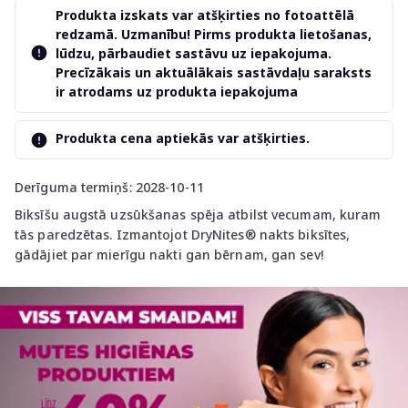
Produkta izskats var atšķirties no fotoattēlā
redzamā. Uzmanību! Pirms produkta lietošanas,
lūdzu, pārbaudiet sastāvu uz iepakojuma.
Precīzākais un aktuālākais sastāvdaļu saraksts
ir atrodams uz produkta iepakojuma
Produkta cena aptiekās var atšķirties.
Derīguma termiņš: 2028-10-11
Biksīšu augstā uzsūkšanas spēja atbilst vecumam, kuram
tās paredzētas. Izmantojot DryNites® nakts biksītes,
gādājiet par mierīgu nakti gan bērnam, gan sev!