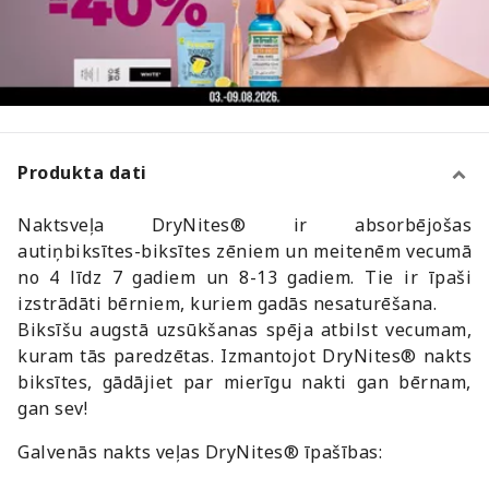
Produkta dati
Naktsveļa DryNites® ir absorbējošas
autiņbiksītes-biksītes zēniem un meitenēm vecumā
no 4 līdz 7 gadiem un 8-13 gadiem. Tie ir īpaši
izstrādāti bērniem, kuriem gadās nesaturēšana.
Biksīšu augstā uzsūkšanas spēja atbilst vecumam,
kuram tās paredzētas. Izmantojot DryNites® nakts
biksītes, gādājiet par mierīgu nakti gan bērnam,
gan sev!
Galvenās nakts veļas DryNites® īpašības: