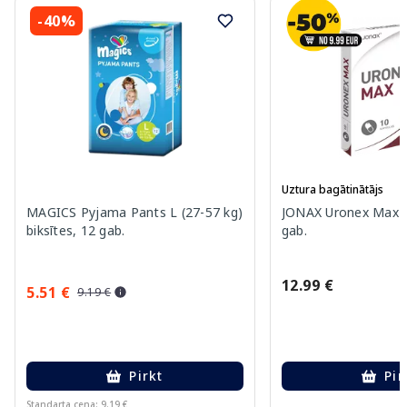
-40%
Uztura bagātinātājs
MAGICS Pyjama Pants L (27-57 kg)
JONAX Uronex Max k
biksītes, 12 gab.
gab.
12.99 €
5.51 €
9.19 €
Pirkt
Pir
Standarta cena: 9.19 €