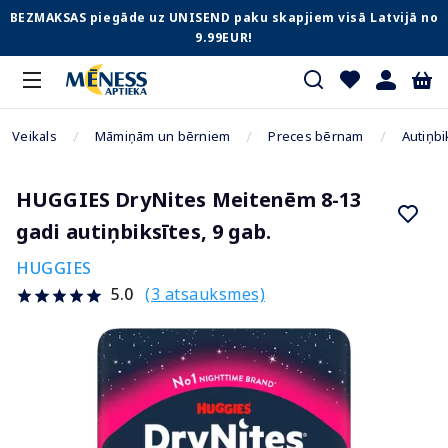
BEZMAKSAS piegāde uz UNISEND paku skapjiem visā Latvijā no
9.99EUR!
Veikals
Māmiņām un bērniem
Preces bērnam
Autiņbi
HUGGIES DryNites Meitenēm 8-13
gadi autiņbiksītes, 9 gab.
HUGGIES
(3 atsauksmes)
5.0