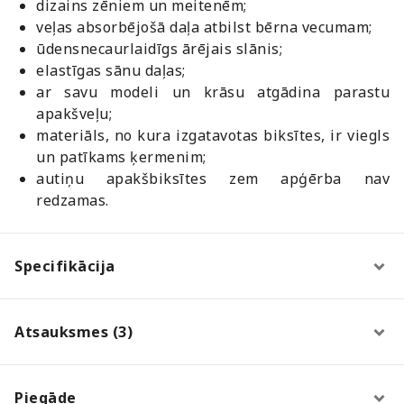
dizains zēniem un meitenēm;
veļas absorbējošā daļa atbilst bērna vecumam;
ūdensnecaurlaidīgs ārējais slānis;
elastīgas sānu daļas;
ar savu modeli un krāsu atgādina parastu
apakšveļu;
materiāls, no kura izgatavotas biksītes, ir viegls
un patīkams ķermenim;
autiņu apakšbiksītes zem apģērba nav
redzamas.
Specifikācija
Atsauksmes (3)
Piegāde