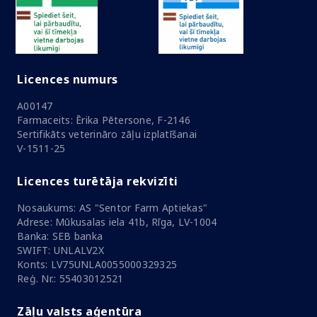
Licences numurs
A00147
Farmaceits: Ērika Pētersone, F-2146
Sertifikāts veterināro zāļu izplatīšanai
V-1511-25
Licences turētāja rekvizīti
Nosaukums: AS "Sentor Farm Aptiekas"
Adrese: Mūkusalas iela 41b, Rīga, LV-1004
Banka: SEB banka
SWIFT: UNLALV2X
Konts: LV75UNLA0055000329325
Reģ. Nr.: 55403012521
Zāļu valsts aģentūra