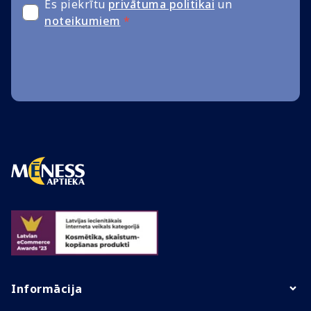
Es piekrītu
privātuma politikai
un
noteikumiem
*
Informācija