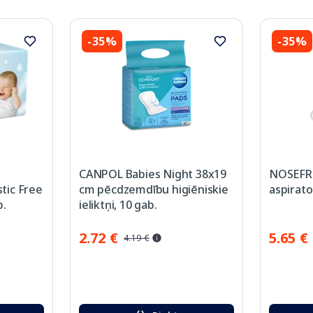
-35%
-35%
CANPOL Babies Night 38x19
NOSEFR
stic Free
cm pēcdzemdību higiēniskie
aspirato
b.
ieliktņi, 10 gab.
2.72 €
5.65 €
4.19 €