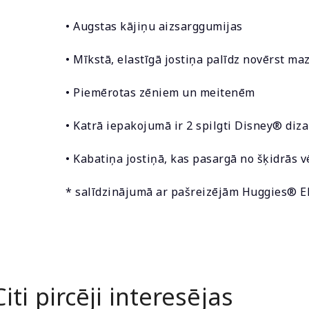
• Augstas kājiņu aizsarggumijas
• Mīkstā, elastīgā jostiņa palīdz novērst m
• Piemērotas zēniem un meitenēm
• Katrā iepakojumā ir 2 spilgti Disney® diza
• Kabatiņa jostiņā, kas pasargā no šķidrās v
* salīdzinājumā ar pašreizējām Huggies® El
Citi pircēji interesējas