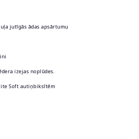
azuļa jutīgās ādas apsārtumu
ini
ēdera izejas noplūdes.
ite Soft autiņbiksītēm