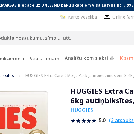
ZMAKSAS piegāde uz UNISEND paku skapjiem visā Latvijā no 9.99E
Karte Veselība
Online far
Analīžu komplekti 🩸
Kosmē
dikamenti
Skaistumam
biksītes
HUGGIES Extra Care 2 Mega Pack jaunpiedzimušiem, 3-6kg 
HUGGIES Extra Ca
6kg autiņbiksītes,
HUGGIES
(3 atsauk
5.0