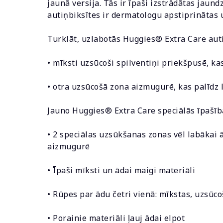
jaunā versija. Tās ir īpaši izstrādātas jau
autiņbiksītes ir dermatologu apstiprinātas u
Turklāt, uzlabotās Huggies® Extra Care auti
• mīksti uzsūcoši spilventiņi priekšpusē, k
• otra uzsūcošā zona aizmugurē, kas palīdz 
Jauno Huggies® Extra Care speciālās īpašīb
• 2 speciālas uzsūkšanas zonas vēl labākai ā
aizmugurē
• Īpaši mīksti un ādai maigi materiāli
• Rūpes par ādu četri vienā: mīkstas, uzsūco
• Porainie materiāli ļauj ādai elpot