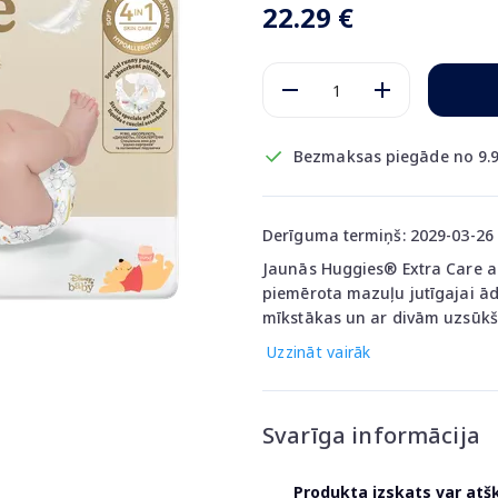
22.29 €
Bezmaksas piegāde no 9.9
Derīguma termiņš: 2029-03-26
Jaunās Huggies® Extra Care aut
piemērota mazuļu jutīgajai āda
mīkstākas un ar divām uzsūkš
Uzzināt vairāk
Svarīga informācija
Produkta izskats var atš