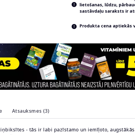
lietošanas, lūdzu, pārba
sastāvdaļu saraksts ir 
Produkta cena aptiekās va
e
Atsauksmes (3)
ņbiksītes - tās ir labi pazīstamo un iemīļoto, augstākās