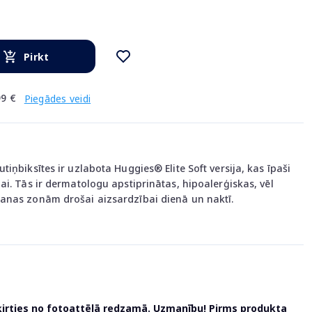
Pirkt
9 €
Piegādes veidi
iņbiksītes ir uzlabota Huggies® Elite Soft versija, kas īpaši
i. Tās ir dermatologu apstiprinātas, hipoalerģiskas, vēl
anas zonām drošai aizsardzībai dienā un naktī.
ķirties no fotoattēlā redzamā. Uzmanību! Pirms produkta