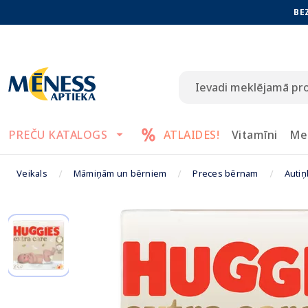
BE
PREČU KATALOGS
ATLAIDES!
Vitamīni
Me
Veikals
Māmiņām un bērniem
Preces bērnam
Autiņ