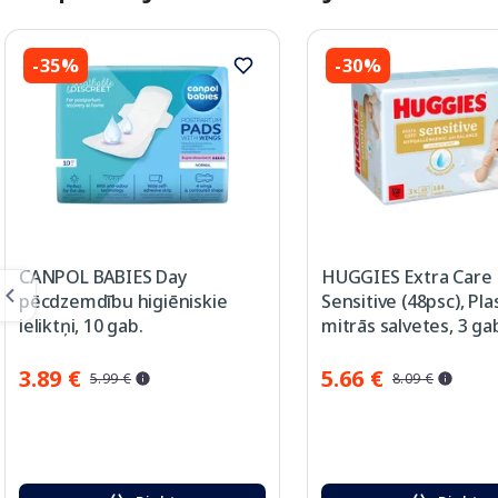
-35%
-30%
CANPOL BABIES Day
HUGGIES Extra Care
pēcdzemdību higiēniskie
Sensitive (48psc), Pla
ieliktņi, 10 gab.
mitrās salvetes, 3 ga
3.89 €
5.66 €
5.99 €
8.09 €