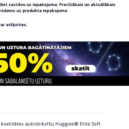
udiet sastāvu uz iepakojuma. Precīzākais un aktuālākais
atrodams uz produkta iepakojuma
r atšķirties.
 kvalitātes autiņbiksīšu Huggies® Elite Soft