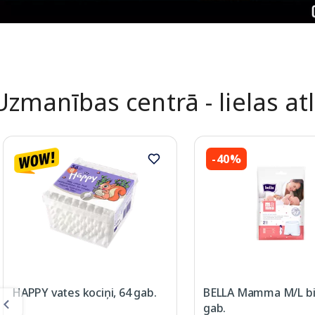
Uzmanības centrā - lielas at
-40%
HAPPY vates kociņi, 64 gab.
BELLA Mamma M/L bik
gab.