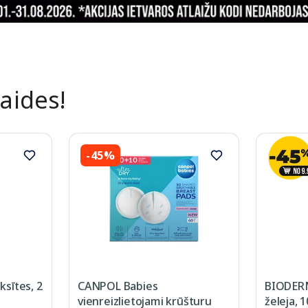
laides!
-45%
sītes, 2
CANPOL Babies
BIODER
vienreizlietojami krūšturu
želeja, 