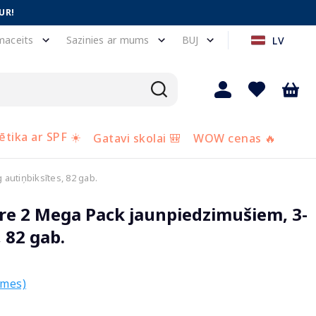
UR!
maceits
Sazinies ar mums
BUJ
LV
tika ar SPF ☀️
Gatavi skolai 🎒
WOW cenas 🔥
autiņbiksītes, 82 gab.
re 2 Mega Pack jaunpiedzimušiem, 3-
 82 gab.
smes)