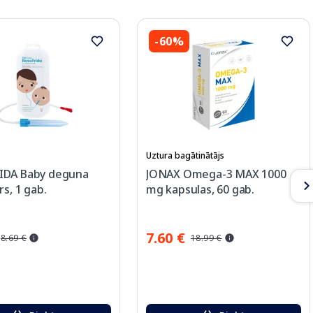
-60%
Uztura bagātinātājs
IDA Baby deguna
JONAX Omega-3 MAX 1000
rs, 1 gab.
mg kapsulas, 60 gab.
7.60 €
8.69 €
18.99 €