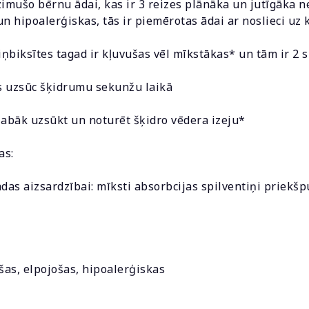
ndzimušo bērnu ādai, kas ir 3 reizes plānāka un jutīgāka
n hipoalerģiskas, tās ir piemērotas ādai ar noslieci uz 
ņbiksītes tagad ir kļuvušas vēl mīkstākas* un tām ir 2 
as uzsūc šķidrumu sekunžu laikā
labāk uzsūkt un noturēt šķidro vēdera izeju*
as:
das aizsardzībai: mīksti absorbcijas spilventiņi priekšp
šas, elpojošas, hipoalerģiskas