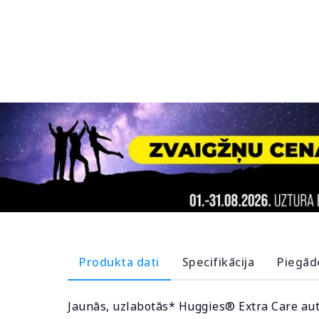
Produkta dati
Specifikācija
Piegād
Jaunās, uzlabotās* Huggies® Extra Care auti