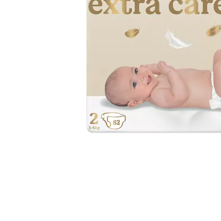
Item
1
of
1
Item
1
of
1