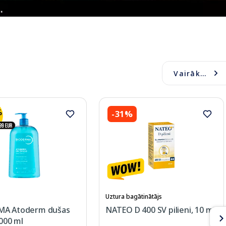
Vairāk...
-31%
Uztura bagātinātājs
MA Atoderm dušas
NATEO D 400 SV pilieni, 10 ml
1000 ml