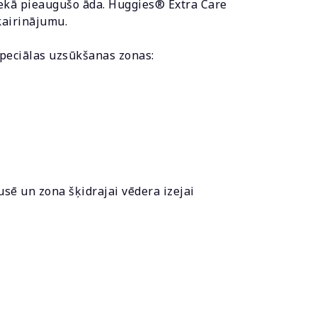
 nekā pieaugušo āda. Huggies® Extra Care
kairinājumu.
speciālas uzsūkšanas zonas:
usē un zona šķidrajai vēdera izejai