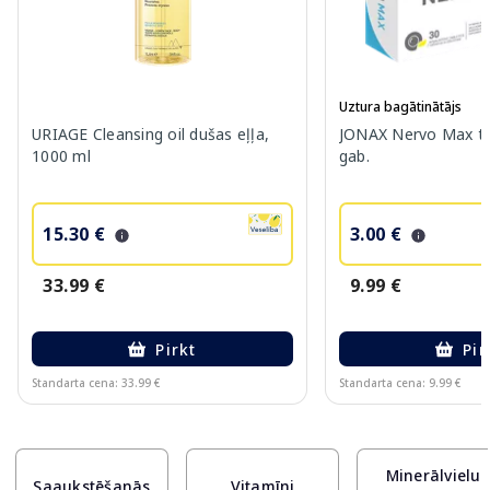
Uztura bagātinātājs
URIAGE Cleansing oil dušas eļļa,
JONAX Nervo Max ta
1000 ml
gab.
15.30 €
3.00 €
33.99 €
9.99 €
Pirkt
Pir
Standarta cena: 33.99 €
Standarta cena: 9.99 €
Page 1 of 10
Minerālvielu
Saaukstēšanās
Vitamīni