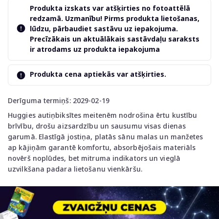
Produkta izskats var atšķirties no fotoattēlā
redzamā. Uzmanību! Pirms produkta lietošanas,
lūdzu, pārbaudiet sastāvu uz iepakojuma.
Precīzākais un aktuālākais sastāvdaļu saraksts
ir atrodams uz produkta iepakojuma
Produkta cena aptiekās var atšķirties.
Derīguma termiņš: 2029-02-19
Huggies autiņbiksītes meitenēm nodrošina ērtu kustību
brīvību, drošu aizsardzību un sausumu visas dienas
garumā. Elastīgā jostiņa, platās sānu malas un manžetes
ap kājiņām garantē komfortu, absorbējošais materiāls
novērš noplūdes, bet mitruma indikators un vieglā
uzvilkšana padara lietošanu vienkāršu.