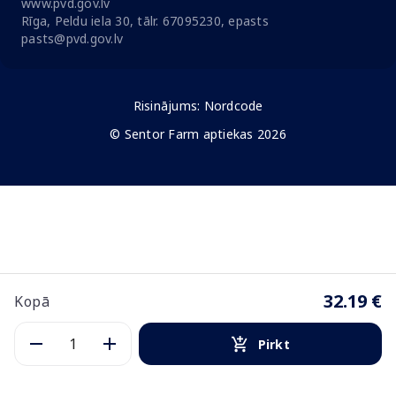
www.pvd.gov.lv
Rīga, Peldu iela 30, tālr. 67095230, epasts
pasts@pvd.gov.lv
Risinājums:
Nordcode
© Sentor Farm aptiekas 2026
32.19 €
Kopā
Pirkt