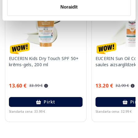
-60%
-60%
Noraidīt
EUCERIN Kids Dry Touch SPF 50+
EUCERIN Sun Oil Co
krēms-gels, 200 ml
saules aizsarglīdzekl
13.60 €
13.20 €
33.99 €
32.99 €
Pirkt
Pir
Standarta cena: 33.99 €
Standarta cena: 32.99 €
Page 1 of 10