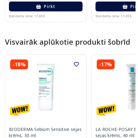
Pirkt
Pir
Standarta cena: 17.69 €
Standarta cena: 17.69 €
Page 1 of 10
Visvairāk aplūkotie produkti šobrīd
-18%
-17%
BIODERMA Sebium Sensitive sejas
LA ROCHE-POSAY Ef
krēms, 30 ml
sejas krēms, 40 ml