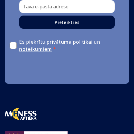
Pieteikties
Es piekrītu
privātuma politikai
un
noteikumiem
*