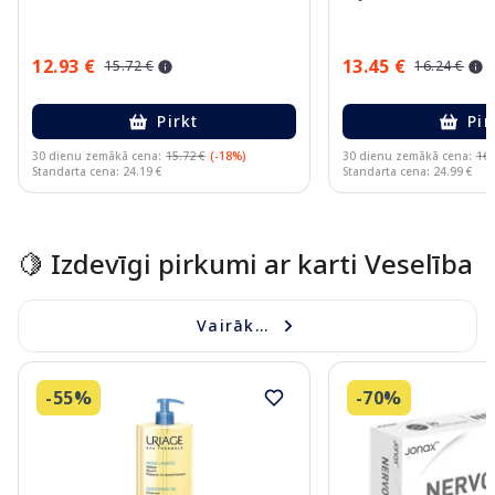
12.93 €
13.45 €
15.72 €
16.24 €
Pirkt
Pir
30 dienu zemākā cena:
15.72 €
(-18%)
30 dienu zemākā cena:
16.
Standarta cena: 24.19 €
Standarta cena: 24.99 €
Page 1 of 15
🍋 Izdevīgi pirkumi ar karti Veselība
Vairāk...
-55%
-70%