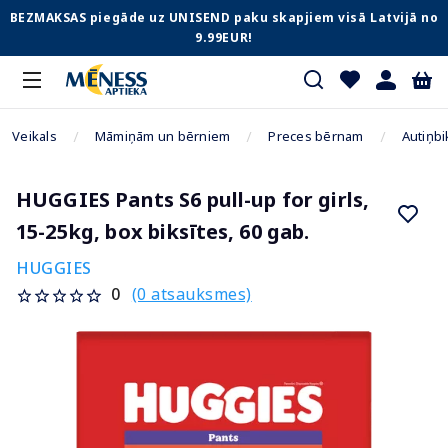
BEZMAKSAS piegāde uz UNISEND paku skapjiem visā Latvijā no
9.99EUR!
Veikals
Māmiņām un bērniem
Preces bērnam
Autiņbi
HUGGIES Pants S6 pull-up for girls,
15-25kg, box biksītes, 60 gab.
HUGGIES
(0 atsauksmes)
0