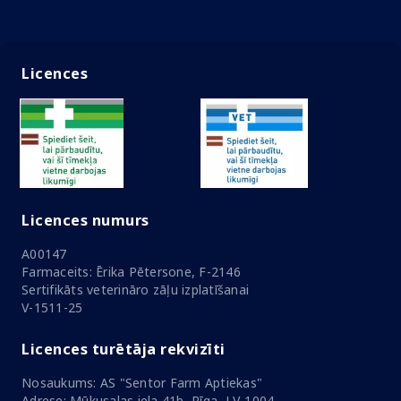
Licences
Licences numurs
A00147
Farmaceits: Ērika Pētersone, F-2146
Sertifikāts veterināro zāļu izplatīšanai
V-1511-25
Licences turētāja rekvizīti
Nosaukums: AS "Sentor Farm Aptiekas"
Adrese: Mūkusalas iela 41b, Rīga, LV-1004