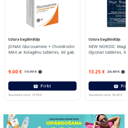
Uztura bagātinātājs
Uztura bagātinātājs
JONAX Glucosamine + Chondroitin
NEW NORDIC Magic
MAX ar Kolagēnu tabletes, 60 gab.
Glycinat tabletes, 6
9.00 €
13.25 €
19.99 €
26.49 €
Pirkt
Pir
Standarta cena: 19.99 €
Standarta cena: 26.49 €
Page 1 of 11