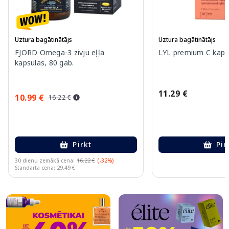
Uztura bagātinātājs
Uztura bagātinātājs
FJORD Omega-3 zivju eļļa
LYL premium C kapsu
kapsulas, 80 gab.
11.29 €
10.99 €
16.22 €
Pirkt
Pir
30 dienu zemākā cena:
16.22 €
(-32%)
Standarta cena: 29.49 €
Page 1 of 10