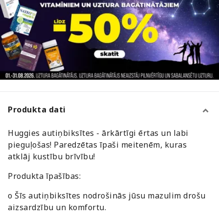
Produkta dati
Huggies autiņbiksītes - ārkārtīgi ērtas un labi
pieguļošas! Paredzētas īpaši meitenēm, kuras
atklāj kustību brīvību!
Produkta īpašības:
o Šīs autiņbiksītes nodrošinās jūsu mazulim drošu
aizsardzību un komfortu.