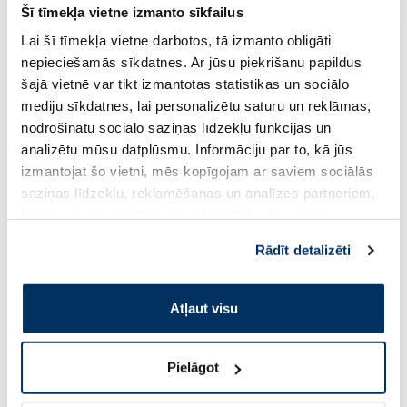
Šī tīmekļa vietne izmanto sīkfailus
Lai šī tīmekļa vietne darbotos, tā izmanto obligāti
MAGICS Pyjama Pants L (27-57 kg)
GEGE Genius Baby P
nepieciešamās sīkdatnes. Ar jūsu piekrišanu papildus
biksītes, 12 gab.
Maxi 4 biksītes, 40 g
šajā vietnē var tikt izmantotas statistikas un sociālo
mediju sīkdatnes, lai personalizētu saturu un reklāmas,
nodrošinātu sociālo saziņas līdzekļu funkcijas un
5.51 €
15.25 €
9.19 €
21.79 €
analizētu mūsu datplūsmu. Informāciju par to, kā jūs
izmantojat šo vietni, mēs kopīgojam ar saviem sociālās
saziņas līdzekļu, reklamēšanas un analīzes partneriem,
Pirkt
Pir
kuri to var apvienot ar citu informāciju, ko viņiem
Standarta cena: 9.19 €
Standarta cena: 21.79 €
sniedzat vai ko viņi apkopo, kad lietojat viņu
Rādīt detalizēti
Page 1 of 10
pakalpojumus. Ja piekrītat šo papildu sīkdatņu
izmantošanai, lūdzu, atzīmējiet savu izvēli:
Saules aizsardzībai vasarā ☀️
Atļaut visu
Vairāk...
Pielāgot