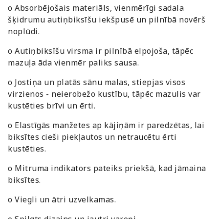
o Absorbējošais materiāls, vienmērīgi sadala
šķidrumu autiņbiksīšu iekšpusē un pilnībā novērš
noplūdi.
o Autiņbiksīšu virsma ir pilnībā elpojoša, tāpēc
mazuļa āda vienmēr paliks sausa.
o Jostiņa un platās sānu malas, stiepjas visos
virzienos - neierobežo kustību, tāpēc mazulis var
kustēties brīvi un ērti.
o Elastīgās manžetes ap kājiņām ir paredzētas, lai
biksītes cieši piekļautos un netraucētu ērti
kustēties.
o Mitruma indikators pateiks priekšā, kad jāmaina
biksītes.
o Viegli un ātri uzvelkamas.
o Spilgts dizains un jautri varoņi.