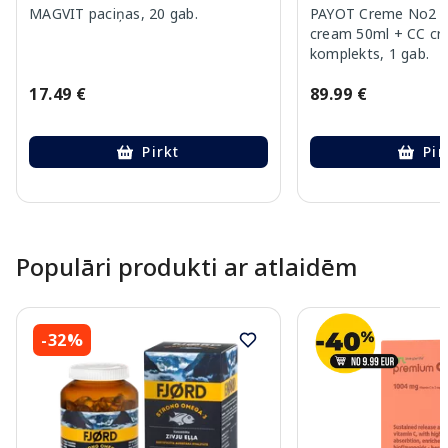
MAGVIT paciņas, 20 gab.
PAYOT Creme No2 (S
cream 50ml + CC cr
komplekts, 1 gab.
17.49 €
89.99 €
Pirkt
Pir
Page 1 of 10
Populāri produkti ar atlaidēm
-32%