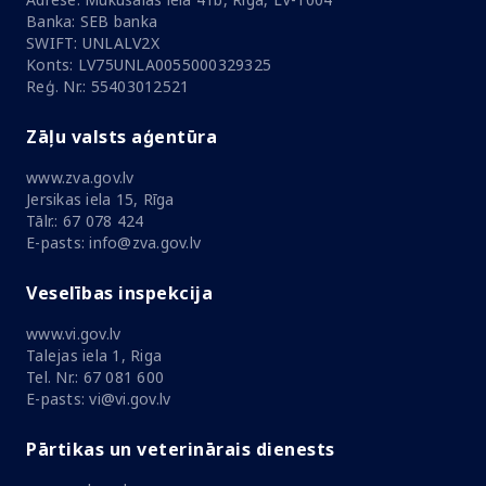
Banka: SEB banka
SWIFT: UNLALV2X
Konts: LV75UNLA0055000329325
Reģ. Nr.: 55403012521
Zāļu valsts aģentūra
www.zva.gov.lv
Jersikas iela 15, Rīga
Tālr.: 67 078 424
E-pasts: info@zva.gov.lv
Veselības inspekcija
www.vi.gov.lv
Talejas iela 1, Riga
Tel. Nr.: 67 081 600
E-pasts: vi@vi.gov.lv
Pārtikas un veterinārais dienests