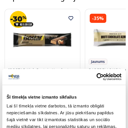
-35%
Jaunums
ISOSTAR High Protein Hazelnut
BAREBELLS White C
batoniņš, 35 g
Almond proteīna bat
1.99 €
2.92 €
4.49 €
Šī tīmekļa vietne izmanto sīkfailus
Lai šī tīmekļa vietne darbotos, tā izmanto obligāti
nepieciešamās sīkdatnes. Ar jūsu piekrišanu papildus
Pirkt
Pir
šajā vietnē var tikt izmantotas statistikas un sociālo
Standarta cena: 4.49 €
mediju sīkdatnes, lai personalizētu saturu un reklāmas,