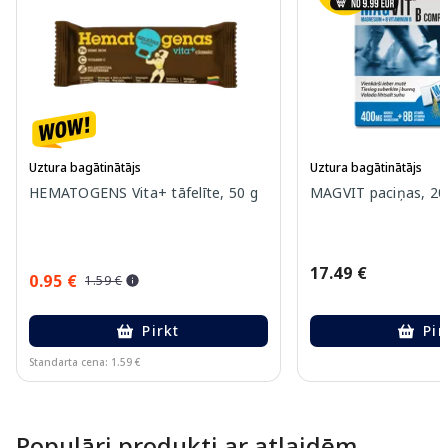
Uztura bagātinātājs
Uztura bagātinātājs
HEMATOGENS Vita+ tāfelīte, 50 g
MAGVIT paciņas, 20
17.49 €
0.95 €
1.59 €
Pirkt
Pir
Standarta cena: 1.59 €
Page 1 of 10
Populāri produkti ar atlaidēm