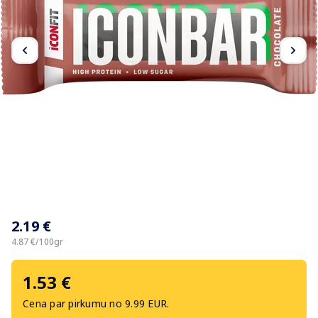
Item
1
2.19 €
of
2
4.87 €/100gr
1.53 €
Cena par pirkumu no 9.99 EUR.