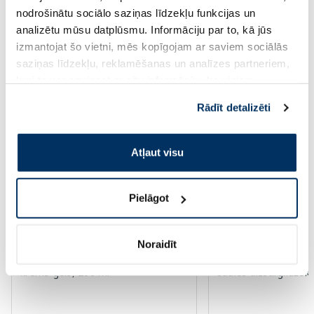
Page 1 of 10
nodrošinātu sociālo saziņas līdzekļu funkcijas un
analizētu mūsu datplūsmu. Informāciju par to, kā jūs
Saules aizsardzībai vasarā ☀️
izmantojat šo vietni, mēs kopīgojam ar saviem sociālās
saziņas līdzekļu, reklamēšanas un analīzes partneriem,
kuri to var apvienot ar citu informāciju, ko viņiem
Vairāk...
sniedzat vai ko viņi apkopo, kad lietojat viņu
Rādīt detalizēti
pakalpojumus. Ja piekrītat šo papildu sīkdatņu
-60%
-60%
izmantošanai, lūdzu, atzīmējiet savu izvēli:
Atļaut visu
Pielāgot
Noraidīt
EUCERIN Kids Dry Touch SPF 50+
EUCERIN Sun Oil Co
krēms-gels, 200 ml
saules aizsarglīdzekl