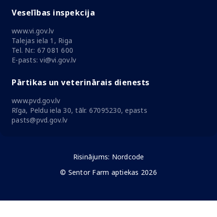
Veselības inspekcija
www.vi.gov.lv
Talejas iela 1, Riga
Tel. Nr.: 67 081 600
E-pasts: vi@vi.gov.lv
Pārtikas un veterinārais dienests
www.pvd.gov.lv
Rīga, Peldu iela 30, tālr. 67095230, epasts
pasts@pvd.gov.lv
Risinājums:
Nordcode
© Sentor Farm aptiekas 2026