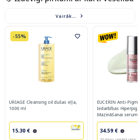
Vairāk...
-55%
URIAGE Cleansing oil dušas eļļa,
EUCERIN Anti-Pigme
1000 ml
Iedarbības Hiperpig
Mazināšanai serums
15.30 €
34.59 €
30 dienu zemākā cena:
3