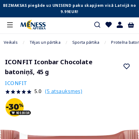
BEZMAKSAS piegāde uz UNISEND paku skapjiem visā Latvijā no
9.99EUR!
Veikals
Tējas un pārtika
Sporta pārtika
Proteīna baton
ICONFIT Iconbar Chocolate
batoniņš, 45 g
ICONFIT
(5 atsauksmes)
5.0