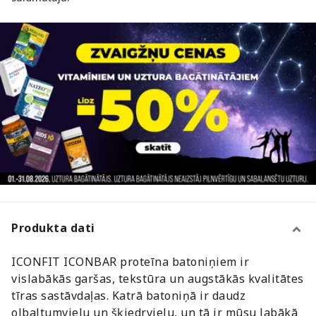
Produkta dati
ICONFIT ICONBAR proteīna batoniņiem ir
vislabākās garšas, tekstūra un augstākās kvalitātes
tīras sastāvdaļas. Katrā batoniņā ir daudz
olbaltumvielu un šķiedrvielu, un tā ir mūsu labākā