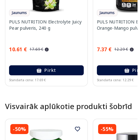
Jaunums
Jaunums
PULS NUTRITION Electrolyte Juicy
PULS NUTRITION Ele
Pear pulveris, 240 g
Orange-Mango pulver
10.61 €
7.37 €
17.69 €
12.29 €
Pirkt
Pir
Standarta cena: 17.69 €
Standarta cena: 12.29 €
Page 1 of 10
Visvairāk aplūkotie produkti šobrīd
-50%
-55%