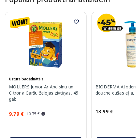
Uztura bagātinātājs
MOLLERS Junior Ar Apelsīnu un
BIODERMA Atoderm 
Citrona Garšu želejas zivtiņas, 45
douche dušas eļļa, 
gab.
13.99 €
9.79 €
10.75 €