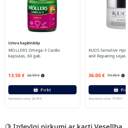
Uztura bagātinātājs
MOLLERS Omega-3 Cardio
KUOS Sensitive Hydr
kapsulas, 60 gab.
and Repairing sejas
13.50 €
36.00 €
26.99 €
79.99 €
Pirkt
Pir
Standarta cena: 26.99 €
Standarta cena: 79.99 €
Page 1 of 15
🍋 Izdevīgi pirkumi ar karti Veselība