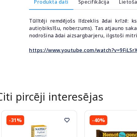
Produkta dati
Specifikācija
Lietoš
Tūlītēji remdējošs līdzeklis ādai krīzē: k
autiņbiksīšu, noberzums). Tas atjauno sakai
nodrošina ādai aizsargbarjeru, ilgstoši mitr
https://www.youtube.com/watch?v=9FiLS
Citi pircēji interesējas
-31%
-40%