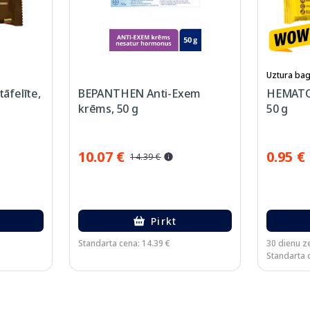
Uztura bag
āfelīte,
BEPANTHEN Anti-Exem
HEMATOG
krēms, 50 g
50 g
10.07 €
0.95 €
14.39 €
Pirkt
Standarta cena: 14.39 €
30 dienu z
Standarta c