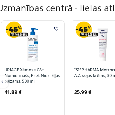
Uzmanības centrā - lielas at
URIAGE Xémose C8+
ISISPHARMA Metroru
Nomierinošs, Pret Niezi Eļļas
A.Z. sejas krēms, 30 
balzams, 500 ml
41.89 €
25.99 €