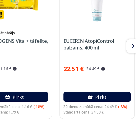
ātinātājs
ENS Vita + tāfelīte,
EUCERIN AtopiControl
balzams, 400 ml
22.51 €
1.16 €
24.49 €
Pirkt
Pirkt
emākā cena:
1.16 €
(-18%)
30 dienu zemākā cena:
24.49 €
(-8%)
ena: 1.79 €
Standarta cena: 34.99 €