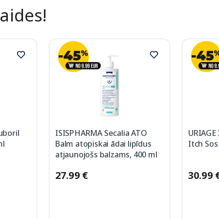
laides!
boril
ISISPHARMA Secalia ATO
URIAGE 
ml
Balm atopiskai ādai lipīdus
Itch Sos
atjaunojošs balzams, 400 ml
27.99 €
30.99 