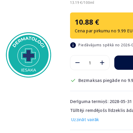
13.19 €/100ml
10.88 €
Cena par pirkumu no 9.99 EU
Piedāvājums spēkā no 2026-0
Bezmaksas piegāde no 9.9
Derīguma termiņš: 2028-05-31
Tūlītēji remdējošs līdzeklis āda
Uzzināt vairāk