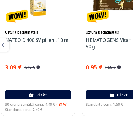
Uztura bagātinātājs
Uztura bagātinātājs
NATEO D 400 SV pilieni, 10 ml
HEMATOGENS Vita+ t
50 g
3.09 €
0.95 €
4.49 €
1.59 €
Pirkt
Pirkt
30 dienu zemākā cena:
4.49 €
(-31%)
Standarta cena: 1.59 €
Standarta cena: 7.49 €
Page 1 of 3