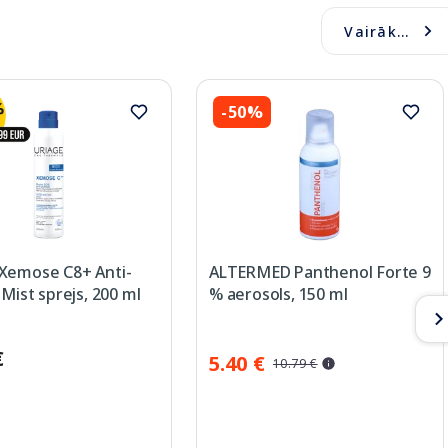
Vairāk...
-50%
Xemose C8+ Anti-
ALTERMED Panthenol Forte 9
 Mist sprejs, 200 ml
% aerosols, 150 ml
€
5.40 €
10.79 €