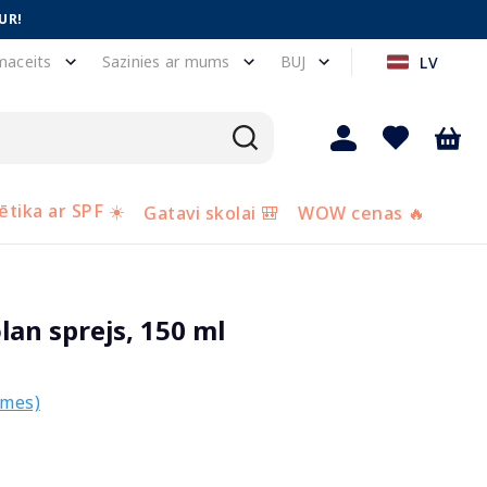
UR!
maceits
Sazinies ar mums
BUJ
LV
tika ar SPF ☀️
Gatavi skolai 🎒
WOW cenas 🔥
an sprejs, 150 ml
smes)