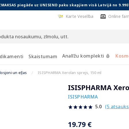
ZMAKSAS piegāde uz UNISEND paku skapjiem visā Latvijā no 9.99E
Karte Veselība
Online far
Analīžu komplekti 🩸
Kosmē
dikamenti
Skaistumam
losjoni un eļļas
ISISPHARMA Xerolan sprejs, 150 ml
ISISPHARMA Xerol
ISISPHARMA
(5 atsauk
5.0
19.79 €