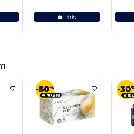
Pirkt
ēm