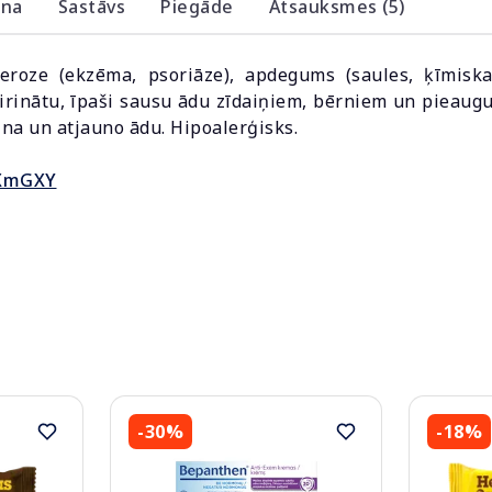
ana
Sastāvs
Piegāde
Atsauksmes (5)
seroze (ekzēma, psoriāze), apdegums (saules, ķīmiskai
rinātu, īpaši sausu ādu zīdaiņiem, bērniem un pieauguš
ina un atjauno ādu. Hipoalerģisks.
rXmGXY
-30%
-18%