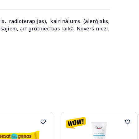
s, radioterapijas), kairinājums (alerģisks,
ajiem, arī grūtniecības laikā. Novērš niezi,