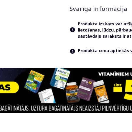
Svarīga informācija
Produkta izskats var atš
lietošanas, lūdzu, pārba
sastāvdaļu saraksts ir 
Produkta cena aptiekās va