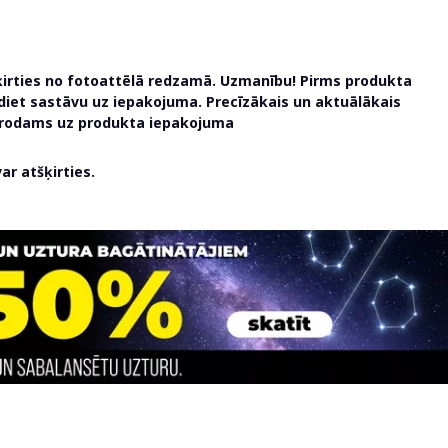
ķirties no fotoattēlā redzamā. Uzmanību! Pirms produkta
udiet sastāvu uz iepakojuma. Precīzākais un aktuālākais
atrodams uz produkta iepakojuma
r atšķirties.