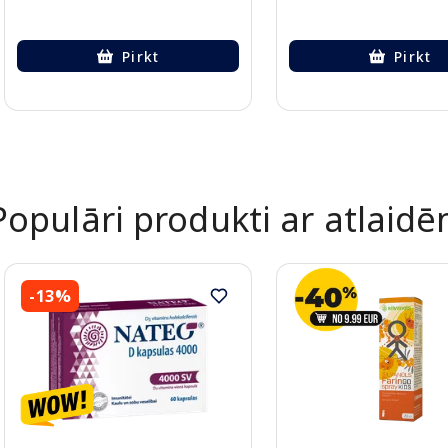
Pirkt
Pirkt
Page 1 of 2
Populāri produkti ar atlaid
-13%