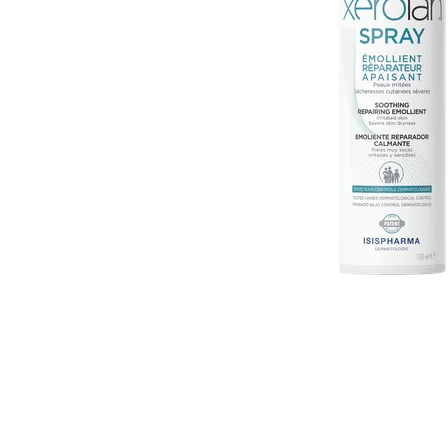
Item
1
of
1
Item
1
of
1