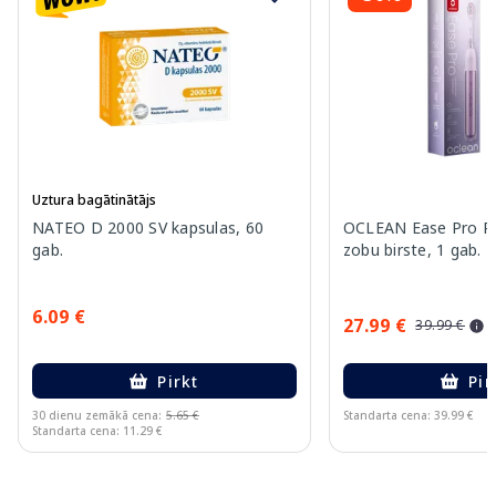
Uztura bagātinātājs
NATEO D 2000 SV kapsulas, 60
OCLEAN Ease Pro Pur
gab.
zobu birste, 1 gab.
6.09 €
27.99 €
39.99 €
Pirkt
Pir
30 dienu zemākā cena:
5.65 €
Standarta cena: 39.99 €
Standarta cena: 11.29 €
Page 1 of 15