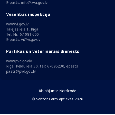
E-pasts: info@zva.gov.lv
Veselības inspekcija
www.vi.gov.lv
Talejas iela 1, Riga
Tel. Nr.: 67 081 600
E-pasts: vi@vi.gov.lv
Pārtikas un veterinārais dienests
www.pvd.gov.lv
Rīga, Peldu iela 30, tālr. 67095230, epasts
pasts@pvd.gov.lv
Risinājums:
Nordcode
© Sentor Farm aptiekas 2026