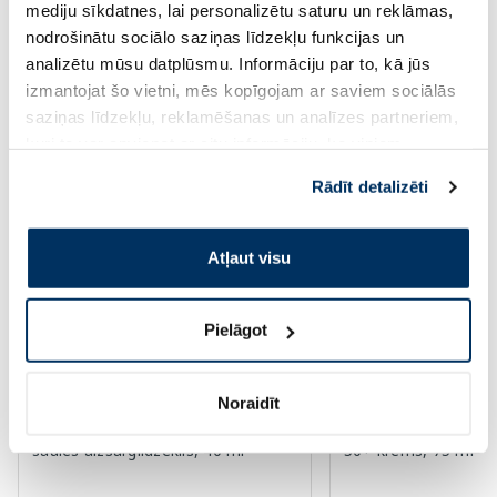
mediju sīkdatnes, lai personalizētu saturu un reklāmas,
Page 1 of 10
nodrošinātu sociālo saziņas līdzekļu funkcijas un
analizētu mūsu datplūsmu. Informāciju par to, kā jūs
Saules aizsardzībai vasarā ☀️
izmantojat šo vietni, mēs kopīgojam ar saviem sociālās
saziņas līdzekļu, reklamēšanas un analīzes partneriem,
kuri to var apvienot ar citu informāciju, ko viņiem
Vairāk...
sniedzat vai ko viņi apkopo, kad lietojat viņu
Rādīt detalizēti
pakalpojumus. Ja piekrītat šo papildu sīkdatņu
izmantošanai, lūdzu, atzīmējiet savu izvēli:
-60%
-50%
Atļaut visu
Pielāgot
Noraidīt
BABE Healthy Aging SPF 50+
PHARMACERIS E Em
saules aizsarglīdzeklis, 40 ml
50+ krēms, 75 ml