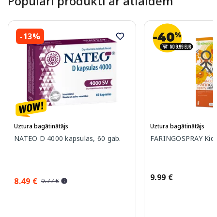
Populāri produkti ar atlaidēm
-13%
Uztura bagātinātājs
Uztura bagātinātājs
NATEO D 4000 kapsulas, 60 gab.
FARINGOSPRAY Kids 
9.99 €
8.49 €
9.77 €