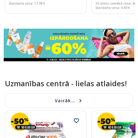
Standarta cena: 17.99 €
30 dienu zemākā cena:
5.6
Standarta cena: 9.49 €
Page 1 of 11
Uzmanības centrā - lielas atlaides!
Vairāk...