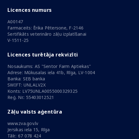
Licences numurs
A00147
Farmaceits: Ērika Pētersone, F-2146
Sertifikāts veterināro zāļu izplatīšanai
V-1511-25
Licences turētāja rekvizīti
Nosaukums: AS "Sentor Farm Aptiekas"
Adrese: Mūkusalas iela 41b, Rīga, LV-1004
Banka: SEB banka
SWIFT: UNLALV2X
Konts: LV75UNLA0055000329325
Reģ. Nr.: 55403012521
Zāļu valsts aģentūra
www.zva.gov.lv
Jersikas iela 15, Rīga
Tālr.: 67 078 424