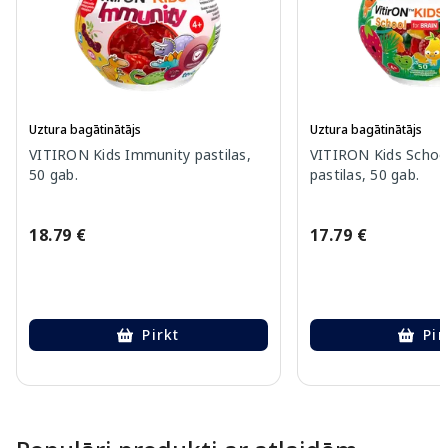
Uztura bagātinātājs
Uztura bagātinātājs
VITIRON Kids Immunity pastilas,
VITIRON Kids Schoo
50 gab.
pastilas, 50 gab.
18.79 €
17.79 €
Pirkt
Pir
Page 1 of 10