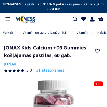
BEZMAKSAS piegāde uz UNISEND paku skapjiem visā Latvijā no
9.99EUR!
Veikals
Vitamīni un uztura bagātinātāji
Vitamīni
Kalcijs
JONAX Kids Calcium +D3 Gummies
košļājamās pastilas, 60 gab.
JONAX
(31 atsauksmes)
5.0
1+1