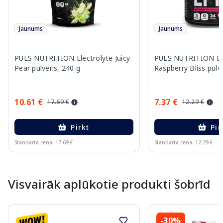
Jaunums
Jaunums
PULS NUTRITION Electrolyte Juicy
PULS NUTRITION Ele
Pear pulveris, 240 g
Raspberry Bliss pulve
10.61 €
7.37 €
17.69 €
12.29 €
Pirkt
Pir
Standarta cena: 17.69 €
Standarta cena: 12.29 €
Page 1 of 10
Visvairāk aplūkotie produkti šobrīd
-30%