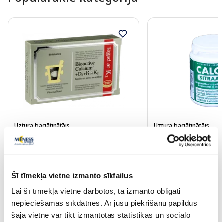
Uztura bagātinātājs
Uztura bagātinātājs
PHARMA NORD BIOACTIVE
CALCIA SITRAATTI t
CALCIUM D3 K1 K2 tabletes, 60
gab.
gab.
Šī tīmekļa vietne izmanto sīkfailus
13.69 €
17.59 €
Lai šī tīmekļa vietne darbotos, tā izmanto obligāti
nepieciešamās sīkdatnes. Ar jūsu piekrišanu papildus
Pirkt
Pir
šajā vietnē var tikt izmantotas statistikas un sociālo