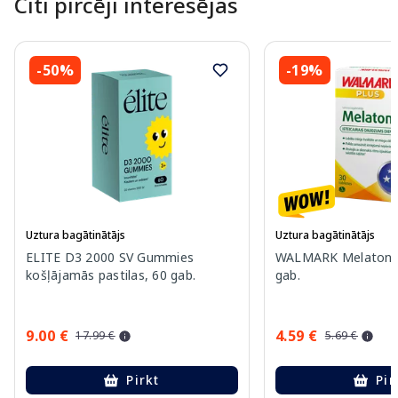
Citi pircēji interesējas
-50%
-19%
Uztura bagātinātājs
Uztura bagātinātājs
ELITE D3 2000 SV Gummies
WALMARK Melatonīns
košļājamās pastilas, 60 gab.
gab.
9.00 €
4.59 €
17.99 €
5.69 €
Pirkt
Pir