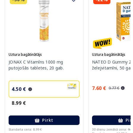
Uztura bagātinātājs
Uztura bagātinātājs
JONAX C Vitamīns 1000 mg
NATEO D Gummy 20
putojošās tabletes, 20 gab.
želejvitamīni, 50 gab
7.60 €
9.77 €
4.50 €
8.99 €
Pirkt
Pir
Standarta cena: 8.99 €
30 dienu zemākā cena:
9.7