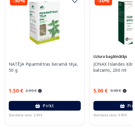
-50%
-50%
Uztura bagātinātājs
NATĒJA Piparmētras beramā tēja,
JONAX Islandes Ķērp
50 g
balzams, 200 ml
1.50 €
5.00 €
2.99 €
9.99 €
Pirkt
Pir
Standarta cena: 2.99 €
Standarta cena: 9.99 €
Page 1 of 11