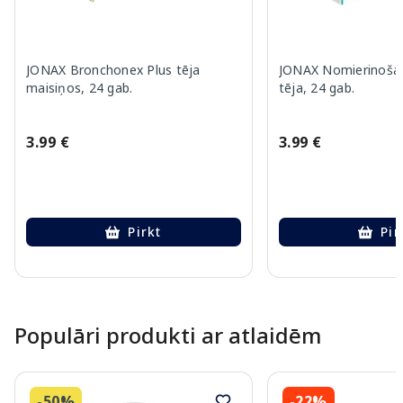
JONAX Bronchonex Plus tēja
JONAX Nomierinoša 
maisiņos, 24 gab.
tēja, 24 gab.
3.99 €
3.99 €
Pirkt
Pir
Page 1 of 10
Populāri produkti ar atlaidēm
-50%
-22%