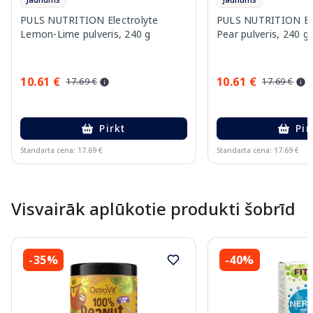
PULS NUTRITION Electrolyte
PULS NUTRITION Elec
Lemon-Lime pulveris, 240 g
Pear pulveris, 240 g
10.61 €
10.61 €
17.69 €
17.69 €
Pirkt
Pir
Standarta cena: 17.69 €
Standarta cena: 17.69 €
Page 1 of 10
Visvairāk aplūkotie produkti šobrīd
-35%
-40%