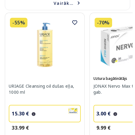
Vairāk...
-55%
-70%
Uztura bagātinātājs
URIAGE Cleansing oil dušas eļļa,
JONAX Nervo Max ta
1000 ml
gab.
15.30 €
3.00 €
33.99 €
9.99 €