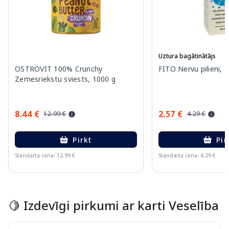
Uztura bagātinātājs
OSTROVIT 100% Crunchy
FITO Nervu pilieni, 
Zemesriekstu sviests, 1000 g
8.44 €
2.57 €
12.99 €
4.29 €
Pirkt
Pir
Standarta cena: 12.99 €
Standarta cena: 4.29 €
Page 1 of 15
🍋 Izdevīgi pirkumi ar karti Veselība