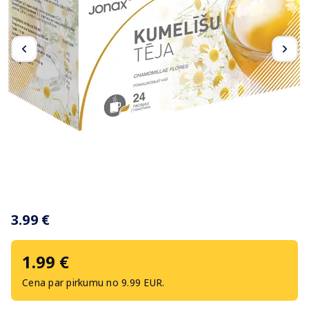
Item
1
3.99 €
of
2
1.99 €
Cena par pirkumu no 9.99 EUR.