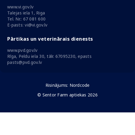
www.vi.gov.lv
Talejas iela 1, Riga
Tel. Nr.: 67 081 600
E-pasts: vi@vi.gov.lv
Pārtikas un veterinārais dienests
www.pvd.gov.lv
Rīga, Peldu iela 30, tālr. 67095230, epasts
pasts@pvd.gov.lv
Risinājums:
Nordcode
© Sentor Farm aptiekas 2026