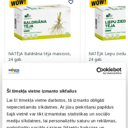
NATĒJA Baldriāna tēja maisiņos,
NATĒJA Liepu ziedu 
24 gab.
24 gab.
2.00 €
2.75 €
2.19 €
3.02 €
Šī tīmekļa vietne izmanto sīkfailus
Pirkt
Pir
Lai šī tīmekļa vietne darbotos, tā izmanto obligāti
30 dienu zemākā cena:
2.19 €
(-9%)
30 dienu zemākā cena:
3.0
nepieciešamās sīkdatnes. Ar jūsu piekrišanu papildus
Standarta cena: 3.99 €
Standarta cena: 5.49 €
šajā vietnē var tikt izmantotas statistikas un sociālo
Page 1 of 10
mediju sīkdatnes, lai personalizētu saturu un reklāmas,
nodrošinātu sociālo saziņas līdzekļu funkcijas un