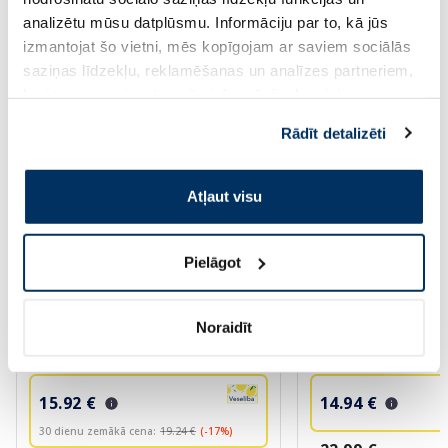
Saules aizsardzībai vasarā ☀️
analizētu mūsu datplūsmu. Informāciju par to, kā jūs
izmantojat šo vietni, mēs kopīgojam ar saviem sociālās
Vairāk...
saziņas līdzekļu, reklamēšanas un analīzes partneriem,
kuri to var apvienot ar citu informāciju, ko viņiem
sniedzat vai ko viņi apkopo, kad lietojat viņu
-17%
-35%
Rādīt detalizēti
pakalpojumus. Ja piekrītat šo papildu sīkdatņu
izmantošanai, lūdzu, atzīmējiet savu izvēli:
Atļaut visu
Pielāgot
LA ROCHE-POSAY Anthelios UVAir
ISISPHARMA Uveblo
Noraidīt
Sunscreen Tinted SPF50 serums,
fluīds, 40 ml
50 ml
15.92 €
14.94 €
30 dienu zemākā cena:
19.24 €
(-17%)