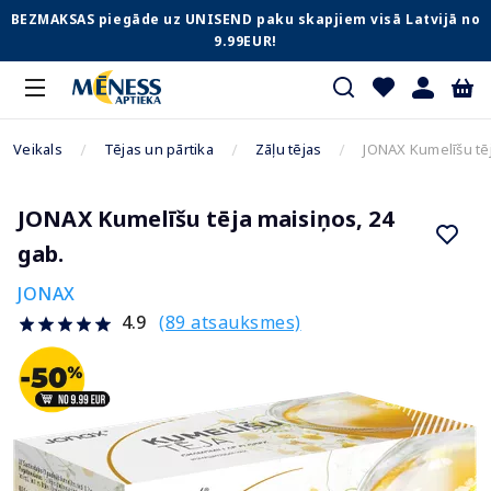
BEZMAKSAS piegāde uz UNISEND paku skapjiem visā Latvijā no
9.99EUR!
Veikals
Tējas un pārtika
Zāļu tējas
JONAX Kumelīšu tēj
JONAX Kumelīšu tēja maisiņos, 24
gab.
JONAX
(89 atsauksmes)
4.9