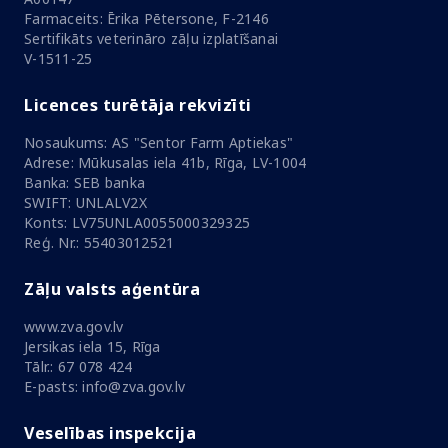
Farmaceits: Ērika Pētersone, F-2146
Sertifikāts veterināro zāļu izplatīšanai
V-1511-25
Licences turētāja rekvizīti
Nosaukums: AS "Sentor Farm Aptiekas"
Adrese: Mūkusalas iela 41b, Rīga, LV-1004
Banka: SEB banka
SWIFT: UNLALV2X
Konts: LV75UNLA0055000329325
Reģ. Nr.: 55403012521
Zāļu valsts aģentūra
www.zva.gov.lv
Jersikas iela 15, Rīga
Tālr.: 67 078 424
E-pasts: info@zva.gov.lv
Veselības inspekcija