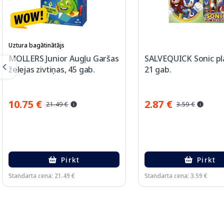
Uztura bagātinātājs
MOLLERS Junior Augļu Garšas
SALVEQUICK Sonic plā
želejas zivtiņas, 45 gab.
21 gab.
10.75 €
2.87 €
21.49 €
3.59 €
Pirkt
Pirkt
Standarta cena: 21.49 €
Standarta cena: 3.59 €
Page 1 of 3