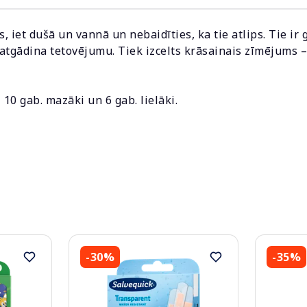
s, iet dušā un vannā un nebaidīties, ka tie atlips. Tie ir 
n atgādina tetovējumu. Tiek izcelts krāsainais zīmējums – 
 10 gab. mazāki un 6 gab. lielāki.
-30%
-35%