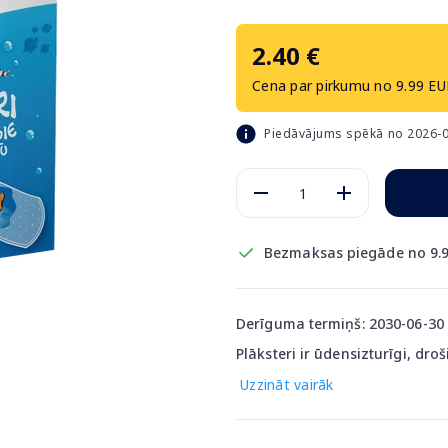
2.40 €
Cena par pirkumu no 9.99 EU
Piedāvājums spēkā no 2026-0
Bezmaksas piegāde no 9.9
Derīguma termiņš: 2030-06-30
Plāksteri ir ūdensizturīgi, droš
Uzzināt vairāk