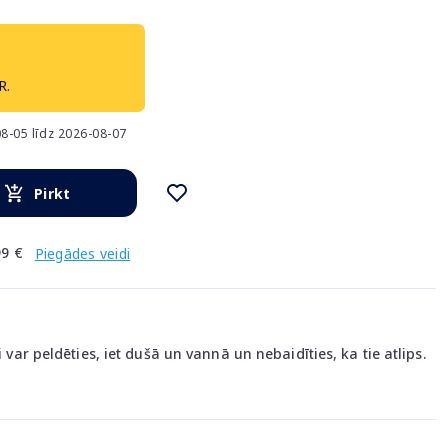
R.
8-05 līdz 2026-08-07
Pirkt
9 €
Piegādes veidi
i var peldēties, iet dušā un vannā un nebaidīties, ka tie atlips.