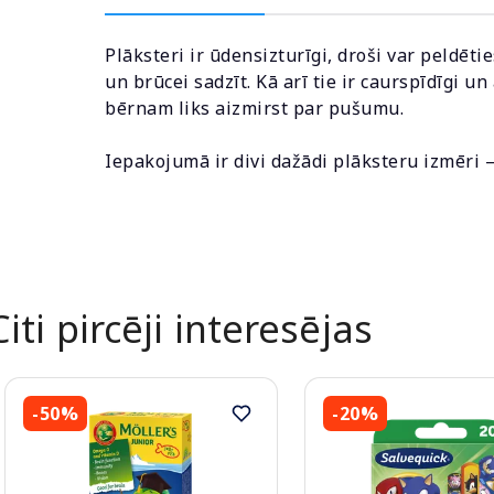
Plāksteri ir ūdensizturīgi, droši var peldētie
un brūcei sadzīt. Kā arī tie ir caurspīdīgi u
bērnam liks aizmirst par pušumu.
Iepakojumā ir divi dažādi plāksteru izmēri –
Citi pircēji interesējas
-50%
-20%