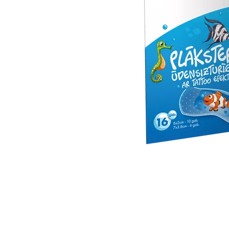
Item
1
of
1
Item
1
of
1