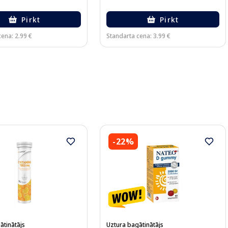
Pirkt
Pirkt
ena: 2.99 €
Standarta cena: 3.99 €
-22%
ātinātājs
Uztura bagātinātājs