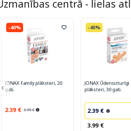
Uzmanības centrā - lielas at
-40%
-40%
JONAX Family plāksteri, 20
JONAX Ūdensizturīgi
gab.
plāksteri, 30 gab.
2.39 €
2.39 €
3.99 €
3.99 €