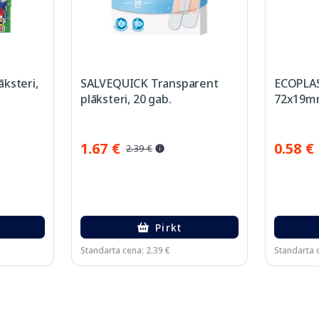
ksteri,
SALVEQUICK Transparent
ECOPLAS
plāksteri, 20 gab.
72x19mm
1.67 €
0.58 €
2.39 €
Pirkt
Standarta cena: 2.39 €
Standarta c