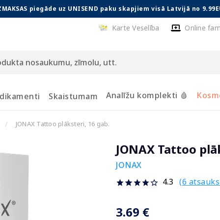
ZMAKSAS piegāde uz UNISEND paku skapjiem visā Latvijā no 9.99E
Karte Veselība
Online far
Analīžu komplekti 🩸
Kosmē
dikamenti
Skaistumam
JONAX Tattoo plāksteri, 16 gab.
JONAX Tattoo plāk
JONAX
(6 atsauk
4.3
3.69 €