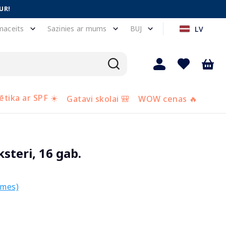
UR!
maceits
Sazinies ar mums
BUJ
LV
tika ar SPF ☀️
Gatavi skolai 🎒
WOW cenas 🔥
steri, 16 gab.
smes)