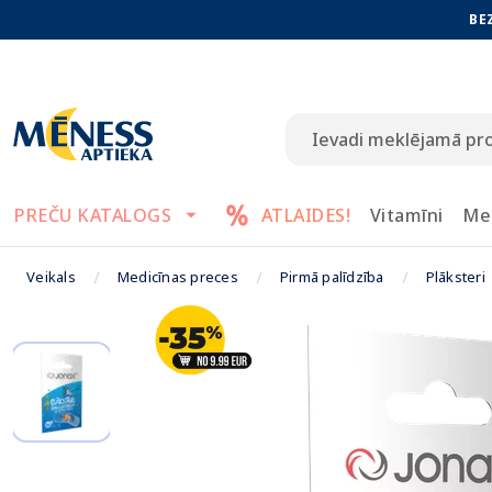
BE
PREČU KATALOGS
ATLAIDES!
Vitamīni
Me
Veikals
Medicīnas preces
Pirmā palīdzība
Plāksteri