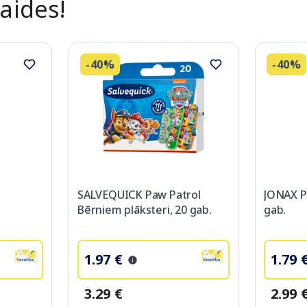
laides!
-40%
-40%
SALVEQUICK Paw Patrol
JONAX P
Bērniem plāksteri, 20 gab.
gab.
1.97 €
1.79 
3.29 €
2.99 