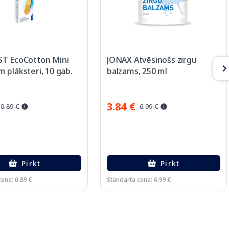
T EcoCotton Mini
JONAX Atvēsinošs zirgu
 plāksteri, 10 gab.
balzams, 250 ml
3.84 €
0.89 €
6.99 €
Pirkt
Pirkt
ena: 0.89 €
Standarta cena: 6.99 €