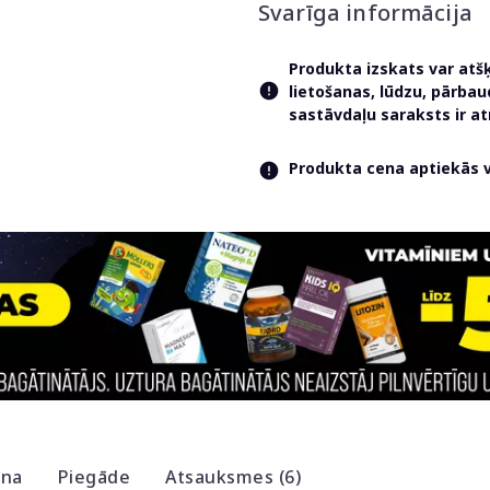
Svarīga informācija
Produkta izskats var atš
lietošanas, lūdzu, pārba
sastāvdaļu saraksts ir 
Produkta cena aptiekās va
ana
Piegāde
Atsauksmes (6)