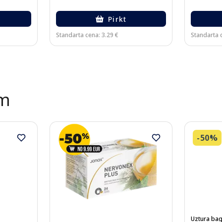
Pirkt
Standarta cena: 3.29 €
Standarta c
ēm
-50%
Uztura bag