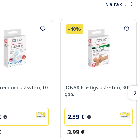
Vairāk...
-40%
remium plāksteri, 10
JONAX Elastīgs plāksteri, 30
gab.
€
2.39 €
€
3.99 €