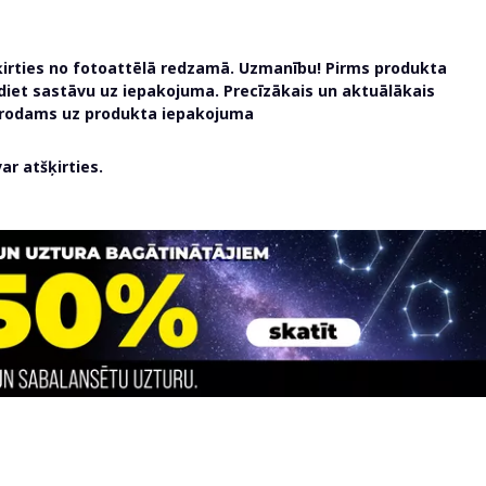
ķirties no fotoattēlā redzamā. Uzmanību! Pirms produkta
udiet sastāvu uz iepakojuma. Precīzākais un aktuālākais
atrodams uz produkta iepakojuma
r atšķirties.