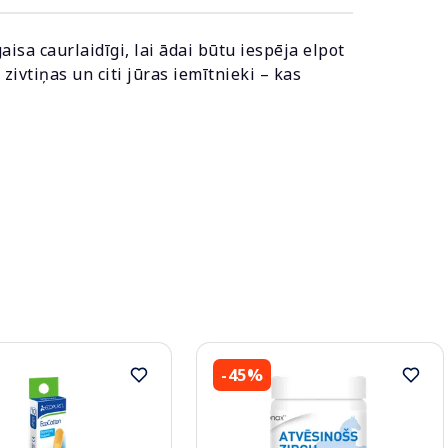
gaisa caurlaidīgi, lai ādai būtu iespēja elpot
zivtiņas un citi jūras iemītnieki – kas
-45%