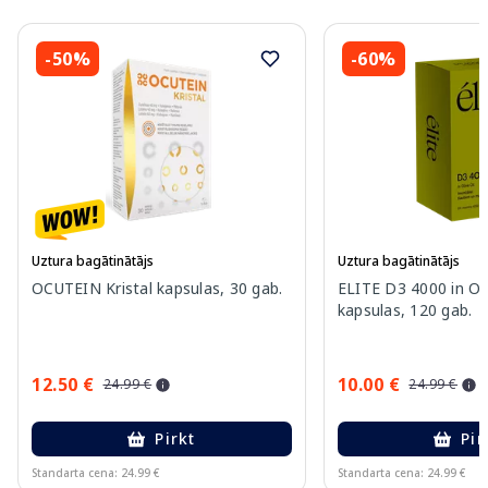
-50%
-60%
Uztura bagātinātājs
Uztura bagātinātājs
OCUTEIN Kristal kapsulas, 30 gab.
ELITE D3 4000 in Oli
kapsulas, 120 gab.
12.50 €
10.00 €
24.99 €
24.99 €
Pirkt
Pir
Standarta cena: 24.99 €
Standarta cena: 24.99 €