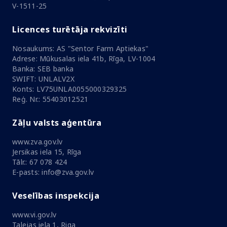
V-1511-25
Licences turētāja rekvizīti
Nosaukums: AS "Sentor Farm Aptiekas"
Adrese: Mūkusalas iela 41b, Rīga, LV-1004
Banka: SEB banka
SWIFT: UNLALV2X
Konts: LV75UNLA0055000329325
Reģ. Nr.: 55403012521
Zāļu valsts aģentūra
www.zva.gov.lv
Jersikas iela 15, Rīga
Tālr.: 67 078 424
E-pasts: info@zva.gov.lv
Veselības inspekcija
www.vi.gov.lv
Talejas iela 1, Riga