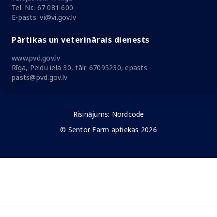
Tel. Nr.: 67 081 600
E-pasts: vi@vi.gov.lv
Pārtikas un veterinārais dienests
www.pvd.gov.lv
Rīga, Peldu iela 30, tālr. 67095230, epasts
pasts@pvd.gov.lv
Risinājums:
Nordcode
© Sentor Farm aptiekas 2026