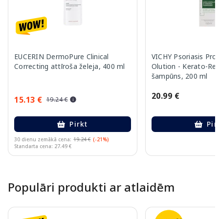
EUCERIN DermoPure Clinical
VICHY Psoriasis Pron
Correcting attīroša želeja, 400 ml
Olution - Kerato-Re
šampūns, 200 ml
20.99 €
15.13 €
19.24 €
Pirkt
Pir
30 dienu zemākā cena:
19.24 €
(-21%)
Standarta cena: 27.49 €
Page 1 of 10
Populāri produkti ar atlaidēm