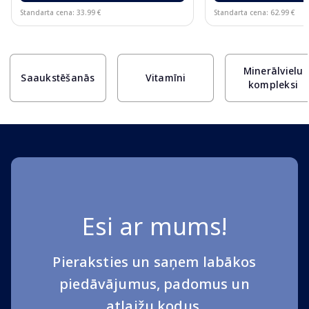
Standarta cena: 33.99 €
Standarta cena: 62.99 €
Page 1 of 10
Minerālvielu
Saaukstēšanās
Vitamīni
kompleksi
Esi ar mums!
Pieraksties un saņem labākos
piedāvājumus, padomus un
atlaižu kodus.