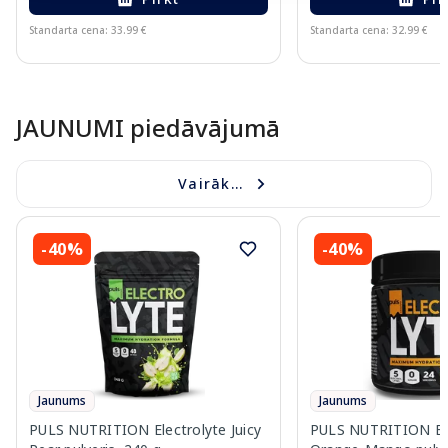
Standarta cena: 33.99 €
Standarta cena: 32.99 €
Page 1 of 10
JAUNUMI piedāvājumā
Vairāk...
-40%
-40%
Jaunums
Jaunums
PULS NUTRITION Electrolyte Juicy
PULS NUTRITION Ele