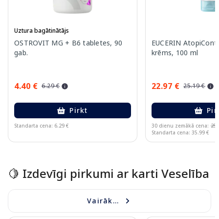
Uztura bagātinātājs
OSTROVIT MG + B6 tabletes, 90
EUCERIN AtopiContr
gab.
krēms, 100 ml
4.40 €
22.97 €
6.29 €
25.19 €
Pirkt
Pir
Standarta cena: 6.29 €
30 dienu zemākā cena:
25.
Standarta cena: 35.99 €
Page 1 of 15
🍋 Izdevīgi pirkumi ar karti Veselība
Vairāk...