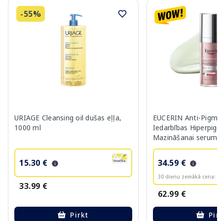
-55%
URIAGE Cleansing oil dušas eļļa,
EUCERIN Anti-Pigme
1000 ml
Iedarbības Hiperpig
Mazināšanai serums
15.30 €
34.59 €
30 dienu zemākā cena:
3
33.99 €
62.99 €
Pirkt
Pir