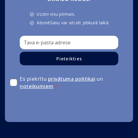
Uzzini visu pirmais.
Abonēšanu var atcelt jebkurā laikā
Pieteikties
Es piekrītu
privātuma politikai
un
noteikumiem
*