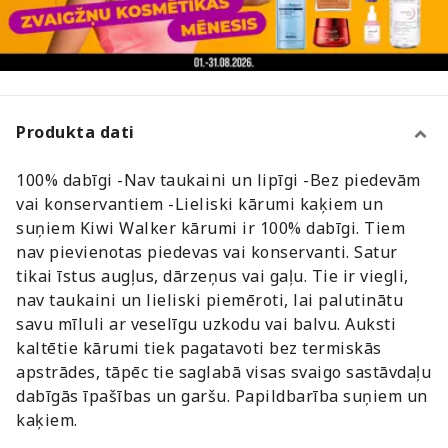
Produkta dati
100% dabīgi -Nav taukaini un lipīgi -Bez piedevām
vai konservantiem -Lieliski kārumi kaķiem un
suņiem Kiwi Walker kārumi ir 100% dabīgi. Tiem
nav pievienotas piedevas vai konservanti. Satur
tikai īstus augļus, dārzeņus vai gaļu. Tie ir viegli,
nav taukaini un lieliski piemēroti, lai palutinātu
savu mīluli ar veselīgu uzkodu vai balvu. Auksti
kaltētie kārumi tiek pagatavoti bez termiskās
apstrādes, tāpēc tie saglabā visas svaigo sastāvdaļu
dabīgās īpašības un garšu. Papildbarība suņiem un
kaķiem.