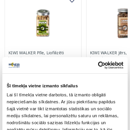
KIWI WALKER Pīle, Liofilizēti
KIWI WALKER Jērs, Li
kārumi, 80 g
kārumi, 90 g
10.49 €
10.49 €
Šī tīmekļa vietne izmanto sīkfailus
Lai šī tīmekļa vietne darbotos, tā izmanto obligāti
nepieciešamās sīkdatnes. Ar jūsu piekrišanu papildus
Pirkt
Pir
šajā vietnē var tikt izmantotas statistikas un sociālo
Page 1 of 10
mediju sīkdatnes, lai personalizētu saturu un reklāmas,
nodrošinātu sociālo saziņas līdzekļu funkcijas un
analizētu mūsu datplūsmu. Informāciju par to, kā jūs