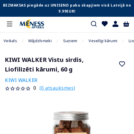
BEZMAKSAS piegāde uz UNISEND paku skapjiem visā Latvijā no
9.99EUR!
Veikals
Mājdzīvnieki
Suņiem
Veselīgi kārumi
Lio
KIWI WALKER Vistu sirdis,
Liofilizēti kārumi, 60 g
KIWI WALKER
(0 atsauksmes)
0