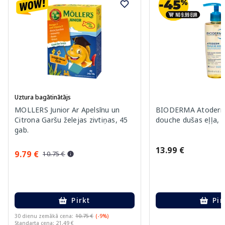
Uztura bagātinātājs
MOLLERS Junior Ar Apelsīnu un
BIODERMA Atoderm 
Citrona Garšu želejas zivtiņas, 45
douche dušas eļļa, 
gab.
13.99 €
9.79 €
10.75 €
Pirkt
Pir
30 dienu zemākā cena:
10.75 €
(-9%)
Standarta cena: 21.49 €