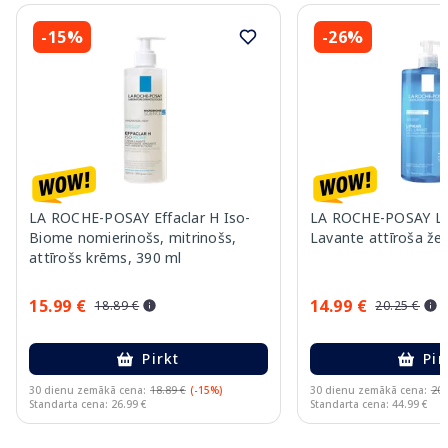
-15%
-26%
LA ROCHE-POSAY Effaclar H Iso-
LA ROCHE-POSAY Lip
Biome nomierinošs, mitrinošs,
Lavante attīroša žel
attīrošs krēms, 390 ml
15.99 €
14.99 €
18.89 €
20.25 €
Pirkt
Pir
30 dienu zemākā cena:
18.89 €
(-15%)
30 dienu zemākā cena:
20.
Standarta cena: 26.99 €
Standarta cena: 44.99 €
Page 1 of 10