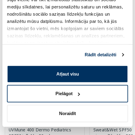
30 dienu zemākā cena:
13.99 €
(-7%)
30 dienu zemākā cena:
18.
mediju sīkdatnes, lai personalizētu saturu un reklāmas,
Standarta cena: 19.99 €
Standarta cena: 26.49 €
nodrošinātu sociālo saziņas līdzekļu funkcijas un
Page 1 of 10
analizētu mūsu datplūsmu. Informāciju par to, kā jūs
izmantojat šo vietni, mēs kopīgojam ar saviem sociālās
Saules aizsardzībai vasarā ☀️
saziņas līdzekļu, reklamēšanas un analīzes partneriem,
kuri to var apvienot ar citu informāciju, ko viņiem
Vairāk...
sniedzat vai ko viņi apkopo, kad lietojat viņu
Rādīt detalizēti
pakalpojumus. Ja piekrītat šo papildu sīkdatņu
izmantošanai, lūdzu, atzīmējiet savu izvēli:
-45%
Atļaut visu
Pielāgot
Noraidīt
LA ROCHE-POSAY Anthelios
LA ROCHE-POSAY U
UVMune 400 Dermo Pediatrics
Sweat&Wet SPF50 s