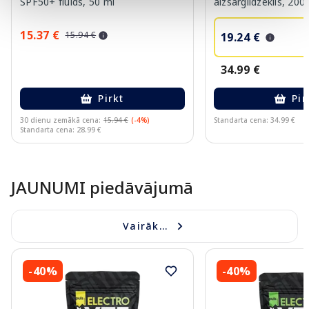
SPF50+ fluīds, 50 ml
aizsarglīdzeklis, 200
15.37 €
15.94 €
19.24 €
34.99 €
Pirkt
Pir
30 dienu zemākā cena:
15.94 €
(-4%)
Standarta cena: 34.99 €
Standarta cena: 28.99 €
Page 1 of 10
JAUNUMI piedāvājumā
Vairāk...
-40%
-40%