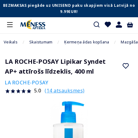
BEZMAKSAS piegāde uz UNISEND paku skapjiem visā Latvijā no
9.99EUR!
Veikals
Skaistumam
Ķermeņa ādas kopšana
Mazgāšan
LA ROCHE-POSAY Lipikar Syndet
AP+ attīrošs līdzeklis, 400 ml
LA ROCHE-POSAY
(14 atsauksmes)
5.0