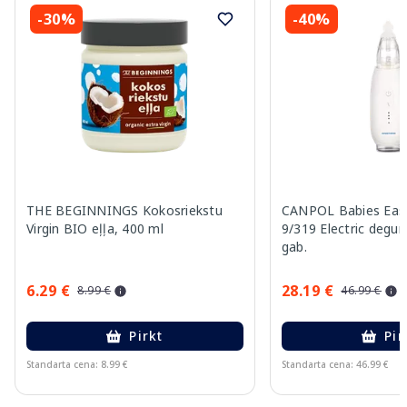
-30%
-40%
THE BEGINNINGS Kokosriekstu
CANPOL Babies Easy
Virgin BIO eļļa, 400 ml
9/319 Electric degun
gab.
6.29 €
28.19 €
8.99 €
46.99 €
Pirkt
Pir
Standarta cena: 8.99 €
Standarta cena: 46.99 €
Page 1 of 15