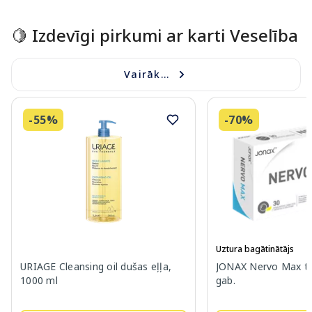
🍋 Izdevīgi pirkumi ar karti Veselība
Vairāk...
-55%
-70%
Uztura bagātinātājs
URIAGE Cleansing oil dušas eļļa,
JONAX Nervo Max ta
1000 ml
gab.