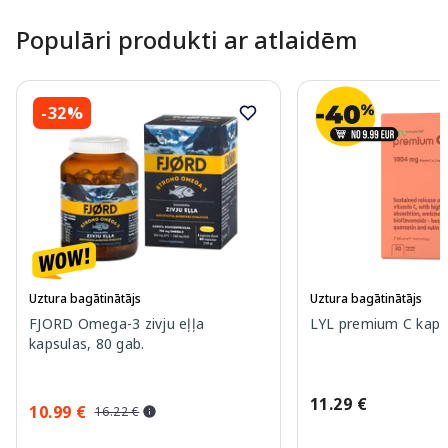
Populāri produkti ar atlaidēm
-32%
Uztura bagātinātājs
Uztura bagātinātājs
FJORD Omega-3 zivju eļļa
LYL premium C kapsu
kapsulas, 80 gab.
11.29 €
10.99 €
16.22 €