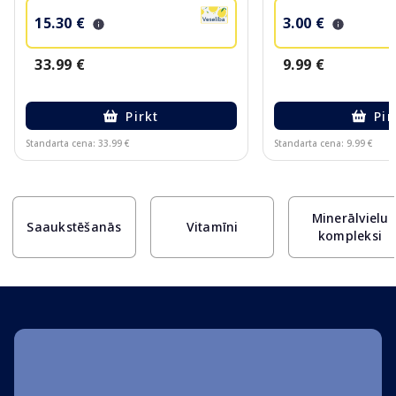
15.30 €
3.00 €
33.99 €
9.99 €
Pirkt
Pir
Standarta cena: 33.99 €
Standarta cena: 9.99 €
Page 1 of 10
Minerālvielu
Saaukstēšanās
Vitamīni
kompleksi