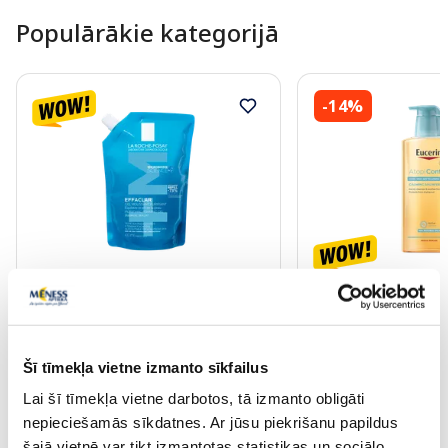
Populārākie kategorijā
-14%
LA ROCHE-POSAY Effaclar attīroša
EUCERIN AtopiContro
želeja, 400 ml
400 ml
Šī tīmekļa vietne izmanto sīkfailus
12.97 €
15.87 €
13.99 €
18.54 €
Lai šī tīmekļa vietne darbotos, tā izmanto obligāti
nepieciešamās sīkdatnes. Ar jūsu piekrišanu papildus
Pirkt
Pir
šajā vietnē var tikt izmantotas statistikas un sociālo