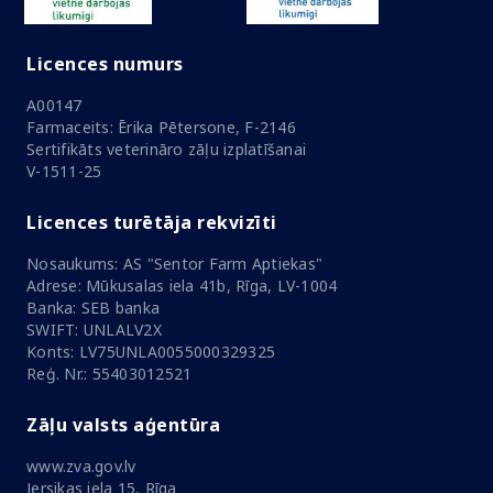
Licences numurs
A00147
Farmaceits: Ērika Pētersone, F-2146
Sertifikāts veterināro zāļu izplatīšanai
V-1511-25
Licences turētāja rekvizīti
Nosaukums: AS "Sentor Farm Aptiekas"
Adrese: Mūkusalas iela 41b, Rīga, LV-1004
Banka: SEB banka
SWIFT: UNLALV2X
Konts: LV75UNLA0055000329325
Reģ. Nr.: 55403012521
Zāļu valsts aģentūra
www.zva.gov.lv
Jersikas iela 15, Rīga