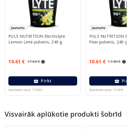
Jaunums
Jaunums
PULS NUTRITION Electrolyte
PULS NUTRITION Elec
Lemon-Lime pulveris, 240 g
Pear pulveris, 240 g
10.61 €
10.61 €
17.69 €
17.69 €
Pirkt
Pir
Standarta cena: 17.69 €
Standarta cena: 17.69 €
Page 1 of 10
Visvairāk aplūkotie produkti šobrīd