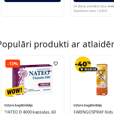
30 dienu zemākā cena:
8.45
Standarta cena: 14.09 €
Page 1 of 2
Populāri produkti ar atlaid
-13%
Uztura bagātinātājs
Uztura bagātinātājs
NATEO D 4000 kapsulas, 60
FARINGOSPRAY Kids s