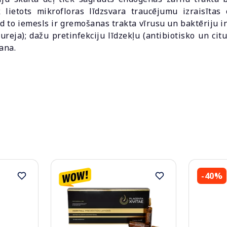
 lietots mikrofloras līdzsvara traucējumu izraisīta
ad to iemesls ir gremošanas trakta vīrusu un baktēriju
ureja); dažu pretinfekciju līdzekļu (antibiotisko un cit
ana.
-40%