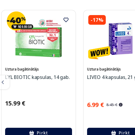
-17%
Uztura bagātinātājs
Uztura bagātinātājs
LYL BIOTIC kapsulas, 14 gab.
LIVEO 4 kapsulas, 21 
15.99 €
6.99 €
8.45 €
Pirkt
Pirkt