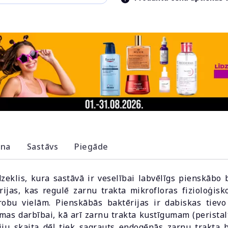
ana
Sastāvs
Piegāde
zeklis, kura sastāvā ir veselībai labvēlīgs pienskābo 
rijas, kas regulē zarnu trakta mikrofloras fizioloģisk
robu vielām. Pienskābās baktērijas ir dabiskas tiev
as darbībai, kā arī zarnu trakta kustīgumam (perista
ju skaita dēļ tiek sagrauts endogēnās zarnu trakta ba