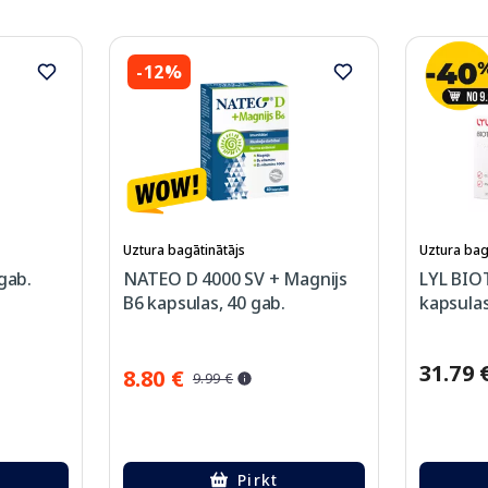
-12%
Uztura bagātinātājs
Uztura bag
gab.
NATEO D 4000 SV + Magnijs
LYL BIO
B6 kapsulas, 40 gab.
kapsulas
31.79 
8.80 €
9.99 €
Pirkt