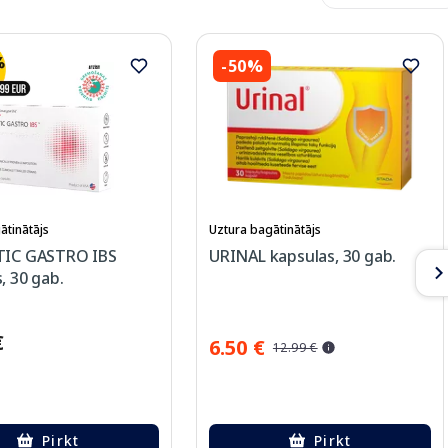
-50%
ātinātājs
Uztura bagātinātājs
TIC GASTRO IBS
URINAL kapsulas, 30 gab.
, 30 gab.
€
6.50 €
12.99 €
Pirkt
Pirkt