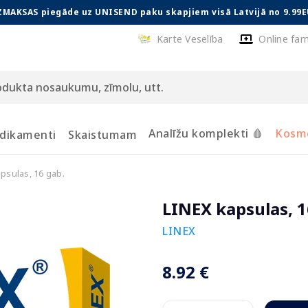
ZMAKSAS piegāde uz UNISEND paku skapjiem visā Latvijā no 9.99E
Karte Veselība
Online far
Analīžu komplekti 🩸
Kosmē
dikamenti
Skaistumam
psulas, 16 gab.
LINEX kapsulas, 1
LINEX
8.92 €