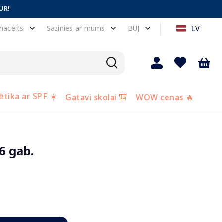
UR!
maceits
Sazinies ar mums
BUJ
LV
tika ar SPF ☀️
Gatavi skolai 🎒
WOW cenas 🔥
6 gab.