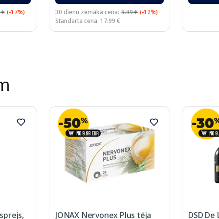
 €
(-17%)
30 dienu zemākā cena:
9.99 €
(-12%)
Standarta cena: 17.99 €
ēm
prejs,
JONAX Nervonex Plus tēja
DSD De 