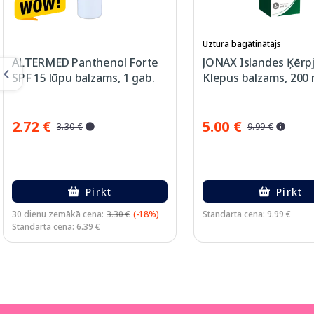
Uztura bagātinātājs
ALTERMED Panthenol Forte
JONAX Islandes Ķērpj
SPF 15 lūpu balzams, 1 gab.
Klepus balzams, 200 
2.72 €
5.00 €
3.30 €
9.99 €
Pirkt
Pirkt
30 dienu zemākā cena:
3.30 €
(-18%)
Standarta cena: 9.99 €
Standarta cena: 6.39 €
Page 1 of 3