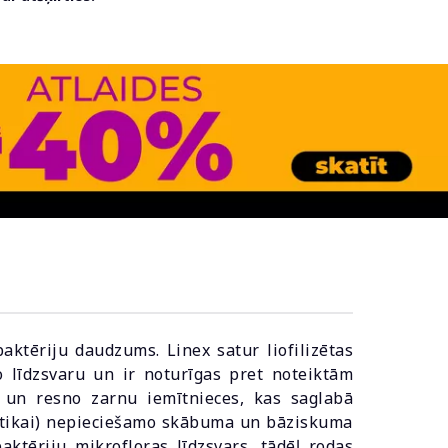
baktēriju daudzums. Linex satur liofilizētas
o līdzsvaru un ir noturīgas pret noteiktām
o un resno zarnu iemītnieces, kas saglabā
ltikai) nepieciešamo skābuma un bāziskuma
ktēriju mikrofloras līdzsvars, tādēļ rodas