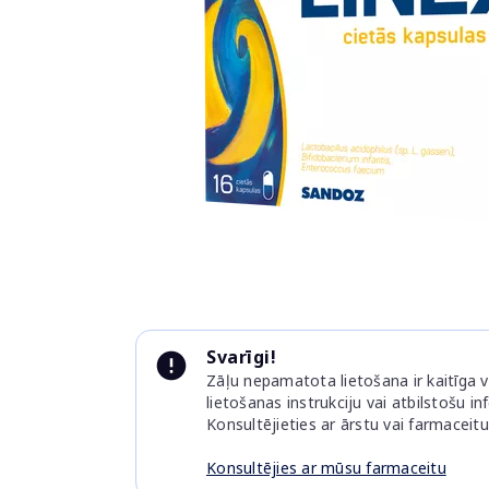
Item
1
of
1
Item
1
Svarīgi!
of
Zāļu nepamatota lietošana ir kaitīga ve
1
lietošanas instrukciju vai atbilstošu i
Konsultējieties ar ārstu vai farmaceitu
Konsultējies ar mūsu farmaceitu