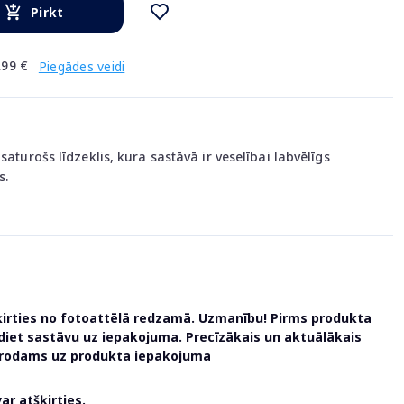
Pirkt
.99 €
Piegādes veidi
saturošs līdzeklis, kura sastāvā ir veselībai labvēlīgs
s.
ķirties no fotoattēlā redzamā. Uzmanību! Pirms produkta
udiet sastāvu uz iepakojuma. Precīzākais un aktuālākais
atrodams uz produkta iepakojuma
r atšķirties.