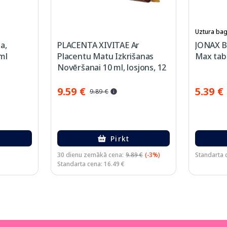
Uztura bag
a,
PLACENTA XIVITAE Ar
JONAX B
ml
Placentu Matu Izkrišanas
Max tabl
Novēršanai 10 ml, losjons, 12
gab.
9.59 €
5.39 €
9.89 €
Pirkt
30 dienu zemākā cena:
9.89 €
(-3%)
Standarta c
Standarta cena: 16.49 €