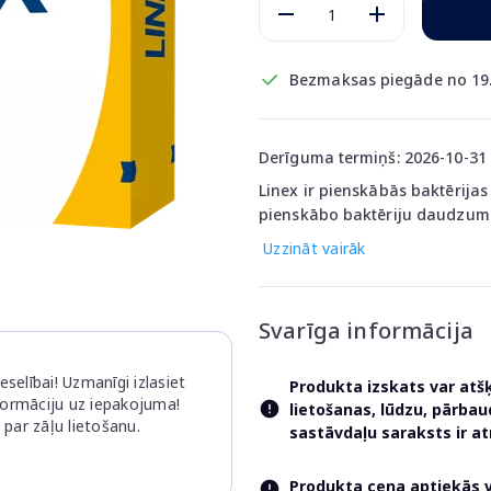
Bezmaksas piegāde no 19
Derīguma termiņš: 2026-10-31
Linex ir pienskābās baktērijas 
pienskābo baktēriju daudzum
Uzzināt vairāk
Svarīga informācija
selībai! Uzmanīgi izlasiet
Produkta izskats var atš
nformāciju uz iepakojuma!
lietošanas, lūdzu, pārba
 par zāļu lietošanu.
sastāvdaļu saraksts ir 
Produkta cena aptiekās va