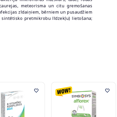
s caurejas, meteorisma un citu gremošanas
 infekcijas zīdaiņiem, bērniem un pusaudžiem
u sintētisko pretmikrobu līdzekļu) lietošana;