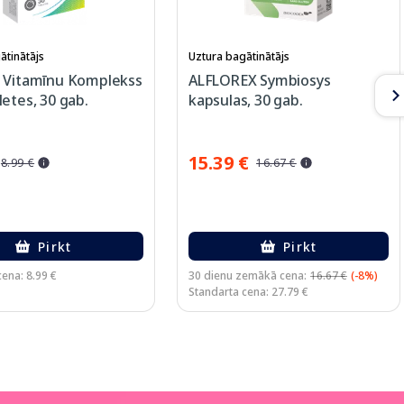
ātinātājs
Uztura bagātinātājs
 Vitamīnu Komplekss
ALFLOREX Symbiosys
etes, 30 gab.
kapsulas, 30 gab.
15.39 €
8.99 €
16.67 €
Pirkt
Pirkt
ena: 8.99 €
30 dienu zemākā cena:
16.67 €
(-8%)
Standarta cena: 27.79 €