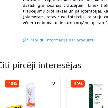
dažādi gremošanas traucējumi. Linex tiek
traucējumu profilaksei un palīgterapijai, k
(piemēram, rotavīrusu infekcija, ceļotāju ca
vēdera dobuma un iegurņa orgānu apstaroš
Papildu informācija par produktu
Citi pircēji interesējas
-18%
-50%