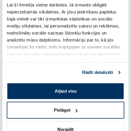
Lai šī tīmekļa vietne darbotos, tā izmanto obligāti
16.49 €
5.90 €
29.99 €
11.79 €
nepieciešamās sīkdatnes. Ar jūsu piekrišanu papildus
šajā vietnē var tikt izmantotas statistikas un sociālo
Pirkt
Pir
mediju sīkdatnes, lai personalizētu saturu un reklāmas,
nodrošinātu sociālo saziņas līdzekļu funkcijas un
Standarta cena: 29.99 €
Standarta cena: 11.79 €
analizētu mūsu datplūsmu. Informāciju par to, kā jūs
Page 1 of 10
izmantojat šo vietni, mēs kopīgojam ar saviem sociālās
saziņas līdzekļu, reklamēšanas un analīzes partneriem,
Saules aizsardzībai vasarā ☀️
kuri to var apvienot ar citu informāciju, ko viņiem
sniedzat vai ko viņi apkopo, kad lietojat viņu
Rādīt detalizēti
pakalpojumus. Ja piekrītat šo papildu sīkdatņu
Vairāk...
izmantošanai, lūdzu, atzīmējiet savu izvēli:
Atļaut visu
-55%
-60%
Pielāgot
Noraidīt