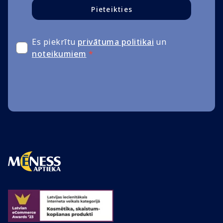
Pieteikties
Es piekrītu
privātuma politikai
un
noteikumiem
*