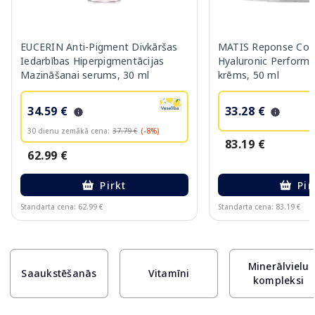
EUCERIN Anti-Pigment Divkāršas
MATIS Reponse Corr
Iedarbības Hiperpigmentācijas
Hyaluronic Performa
Mazināšanai serums, 30 ml
krēms, 50 ml
34.59 €
33.28 €
30 dienu zemākā cena:
37.79 €
(-8%)
83.19 €
62.99 €
Pirkt
Pir
Standarta cena: 62.99 €
Standarta cena: 83.19 €
Page 1 of 10
Minerālvielu
Saaukstēšanās
Vitamīni
kompleksi