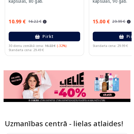
kapsulas, 80 gab.
kapsulas, 90 gab.
10.99 €
15.00 €
16.22 €
29.99 €
Pirkt
Pir
30 dienu zemākā cena:
16.22 €
(-32%)
Standarta cena: 29.99 €
Standarta cena: 29.49 €
Page 1 of 11
Uzmanības centrā - lielas atlaides!