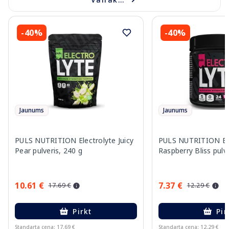
-40%
-40%
Jaunums
Jaunums
PULS NUTRITION Electrolyte Juicy
PULS NUTRITION Ele
Pear pulveris, 240 g
Raspberry Bliss pulve
10.61 €
7.37 €
17.69 €
12.29 €
Pirkt
Pir
Standarta cena: 17.69 €
Standarta cena: 12.29 €