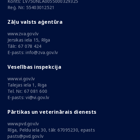
Konts: LV75UNLA0055000329325
Reģ. Nr.: 55403012521
Zāļu valsts aģentūra
www.zva.gov.lv
Jersikas iela 15, Rīga
Tālr.: 67 078 424
E-pasts: info@zva.gov.lv
Veselības inspekcija
www.vi.gov.lv
Talejas iela 1, Riga
Tel. Nr.: 67 081 600
E-pasts: vi@vi.gov.lv
Pārtikas un veterinārais dienests
www.pvd.gov.lv
Rīga, Peldu iela 30, tālr. 67095230, epasts
pasts@pvd.gov.lv