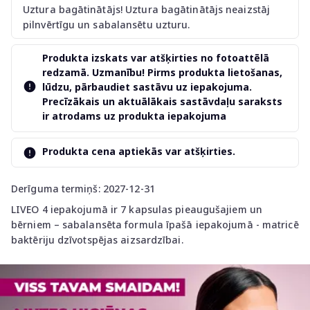
Uztura bagātinātājs! Uztura bagātinātājs neaizstāj
pilnvērtīgu un sabalansētu uzturu.
Produkta izskats var atšķirties no fotoattēlā
redzamā. Uzmanību! Pirms produkta lietošanas,
lūdzu, pārbaudiet sastāvu uz iepakojuma.
Precīzākais un aktuālākais sastāvdaļu saraksts
ir atrodams uz produkta iepakojuma
Produkta cena aptiekās var atšķirties.
Derīguma termiņš: 2027-12-31
LIVEO 4 iepakojumā ir 7 kapsulas pieaugušajiem un
bērniem – sabalansēta formula īpašā iepakojumā - matricē
baktēriju dzīvotspējas aizsardzībai.