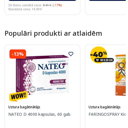
30 dienu zemākā cena:
8.45 €
(-17%)
Standarta cena: 14.09 €
Page 1 of 10
Populāri produkti ar atlaidēm
-13%
Uztura bagātinātājs
Uztura bagātinātājs
NATEO D 4000 kapsulas, 60 gab.
FARINGOSPRAY Kids 