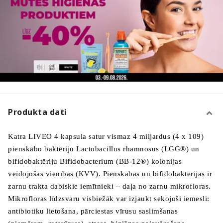
Produkta dati
Katra LIVEO 4 kapsula satur vismaz 4 miljardus (4 x 109)
pienskābo baktēriju Lactobacillus rhamnosus (LGG®) un
bifidobaktēriju Bifidobacterium (BB-12®) kolonijas
veidojošās vienības (KVV). Pienskābās un bifidobaktērijas ir
zarnu trakta dabiskie iemītnieki – daļa no zarnu mikrofloras.
Mikrofloras līdzsvaru visbiežāk var izjaukt sekojoši iemesli:
antibiotiku lietošana, pārciestas vīrusu saslimšanas