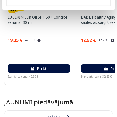
EUCERIN Sun Oil SPF 50+ Control
BABE Healthy Aging
serums, 30 ml
saules aizsarglīdzekl
19.35 €
12.92 €
42.99 €
32.29 €
Pirkt
Pir
Standarta cena: 42.99 €
Standarta cena: 32.29 €
Page 1 of 10
JAUNUMI piedāvājumā
Vairāk...