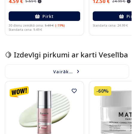
4.59 €
12.50 €
5.69 €
24.99 €
Pirkt
Pir
30 dienu zemākā cena:
5.69 €
(-19%)
Standarta cena: 24.99 €
Standarta cena: 9.49 €
Page 1 of 15
🍋 Izdevīgi pirkumi ar karti Veselība
Vairāk...
-60%