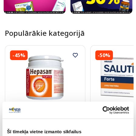
Populārākie kategorijā
-45%
-50%
Uztura bagātinātājs
Uztura bagātinātājs
HEPASAN Forte kapsulas, 120 gab.
SALUTIL Forte kapsu
Šī tīmekļa vietne izmanto sīkfailus