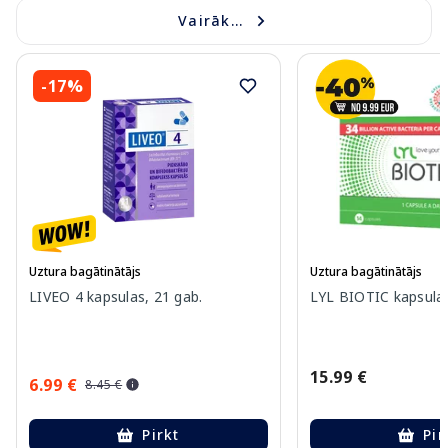
Vairāk...
-17%
Uztura bagātinātājs
Uztura bagātinātājs
LIVEO 4 kapsulas, 21 gab.
LYL BIOTIC kapsulas
15.99 €
6.99 €
8.45 €
Pirkt
Pir