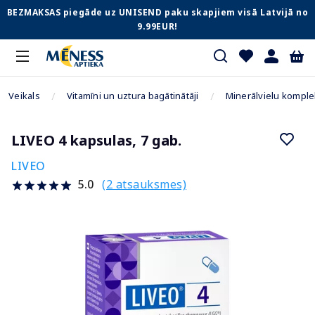
BEZMAKSAS piegāde uz UNISEND paku skapjiem visā Latvijā no
9.99EUR!
Veikals
Vitamīni un uztura bagātinātāji
Minerālvielu komple
LIVEO 4 kapsulas, 7 gab.
LIVEO
(2 atsauksmes)
5.0