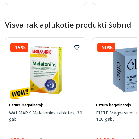
Page 1 of 10
Visvairāk aplūkotie produkti šobrīd
-19%
-50%
Uztura bagātinātājs
Uztura bagātinātājs
WALMARK Melatonīns tabletes, 30
ELITE Magnesium + 
gab.
120 gab.