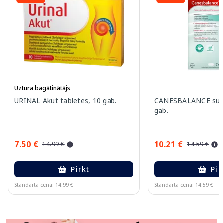
Uztura bagātinātājs
URINAL Akut tabletes, 10 gab.
CANESBALANCE supoz
gab.
7.50 €
10.21 €
14.99 €
14.59 €
Pirkt
Pir
Standarta cena: 14.99 €
Standarta cena: 14.59 €
Page 1 of 11