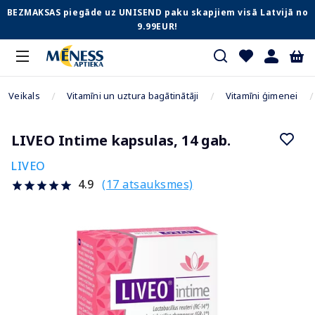
BEZMAKSAS piegāde uz UNISEND paku skapjiem visā Latvijā no
9.99EUR!
Veikals
Vitamīni un uztura bagātinātāji
Vitamīni ģimenei
LIVEO Intime kapsulas, 14 gab.
LIVEO
(17 atsauksmes)
4.9