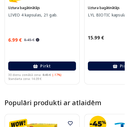
Uztura bagātinātājs
Uztura bagātinātājs
LIVEO 4 kapsulas, 21 gab.
LYL BIOTIC kapsulas
15.99 €
6.99 €
8.45 €
Pirkt
Pir
30 dienu zemākā cena:
8.45 €
(-17%)
Standarta cena: 14.09 €
Page 1 of 10
Populāri produkti ar atlaidēm