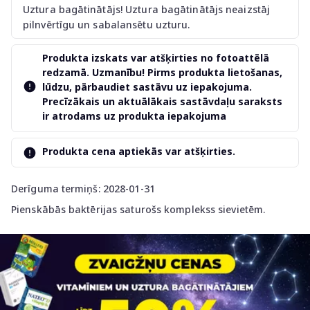
Uztura bagātinātājs! Uztura bagātinātājs neaizstāj
pilnvērtīgu un sabalansētu uzturu.
Produkta izskats var atšķirties no fotoattēlā
redzamā. Uzmanību! Pirms produkta lietošanas,
lūdzu, pārbaudiet sastāvu uz iepakojuma.
Precīzākais un aktuālākais sastāvdaļu saraksts
ir atrodams uz produkta iepakojuma
Produkta cena aptiekās var atšķirties.
Derīguma termiņš: 2028-01-31
Pienskābās baktērijas saturošs komplekss sievietēm.