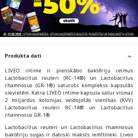
Produkta dati
LIVEO intime ir pienskābo baktēriju celmus
Lactobacillus reuteri (RC-14®) un Lactobacillus
rhamnosus (GR-1®) saturošs komplekss kapsulās
sievietēm. Katra LIVEO intime kapsula satur vismaz
2 miljardus kolonijas veidojošās vienības (KVV)
Lactobacillus reuteri RC-14® un Lactobacillus
rhamnosus GR-1®.
Lactobacillus reuteri un Lactobacillus rhamnosus
baktēriju sugas ir dabiski maksts iemītnieki. Liveo