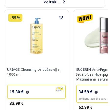
Vairāk...
-55%
URIAGE Cleansing oil dušas eļļa,
EUCERIN Anti-Pigme
1000 ml
Iedarbības Hiperpig
Mazināšanai serums
15.30 €
34.59 €
30 dienu zemākā cena:
3
33.99 €
62.99 €