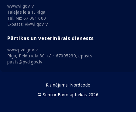
www.vi.gov.lv
Talejas iela 1, Riga
Tel. Nr.: 67 081 600
E-pasts: vi@vi.gov.lv
Pārtikas un veterinārais dienests
www.pvd.gov.lv
Rīga, Peldu iela 30, tālr. 67095230, epasts
pasts@pvd.gov.lv
Risinājums:
Nordcode
© Sentor Farm aptiekas 2026