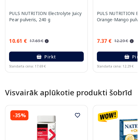
PULS NUTRITION Electrolyte Juicy
PULS NUTRITION Ele
Pear pulveris, 240 g
Orange-Mango pulver
10.61 €
7.37 €
17.69 €
12.29 €
Pirkt
Pir
Standarta cena: 17.69 €
Standarta cena: 12.29 €
Page 1 of 10
Visvairāk aplūkotie produkti šobrīd
-35%