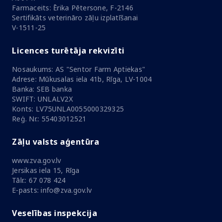
Farmaceits: Ērika Pētersone, F-2146
Sertifikāts veterināro zāļu izplatīšanai
V-1511-25
Licences turētāja rekvizīti
Nosaukums: AS "Sentor Farm Aptiekas"
Adrese: Mūkusalas iela 41b, Rīga, LV-1004
Banka: SEB banka
SWIFT: UNLALV2X
Konts: LV75UNLA0055000329325
Reģ. Nr.: 55403012521
Zāļu valsts aģentūra
www.zva.gov.lv
Jersikas iela 15, Rīga
Tālr.: 67 078 424
E-pasts: info@zva.gov.lv
Veselības inspekcija