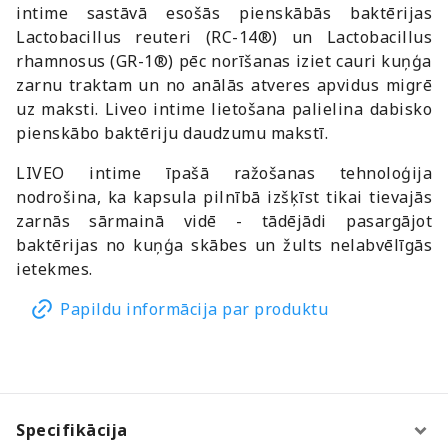
intime sastāvā esošās pienskābās baktērijas
Lactobacillus reuteri (RC-14®) un Lactobacillus
rhamnosus (GR-1®) pēc norīšanas iziet cauri kuņģa
zarnu traktam un no anālās atveres apvidus migrē
uz maksti. Liveo intime lietošana palielina dabisko
pienskābo baktēriju daudzumu makstī.
LIVEO intime īpašā ražošanas tehnoloģija
nodrošina, ka kapsula pilnībā izšķīst tikai tievajās
zarnās sārmainā vidē - tādējādi pasargājot
baktērijas no kuņģa skābes un žults nelabvēlīgās
ietekmes.
Papildu informācija par produktu
Specifikācija