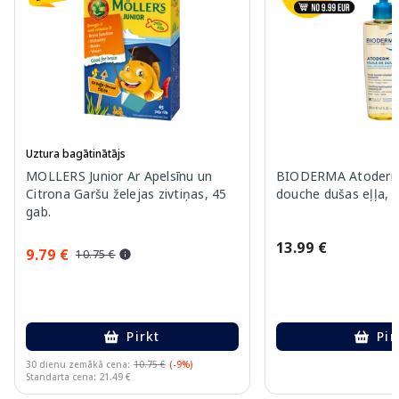
Uztura bagātinātājs
MOLLERS Junior Ar Apelsīnu un
BIODERMA Atoderm 
Citrona Garšu želejas zivtiņas, 45
douche dušas eļļa, 
gab.
13.99 €
9.79 €
10.75 €
Pirkt
Pir
30 dienu zemākā cena:
10.75 €
(-9%)
Standarta cena: 21.49 €