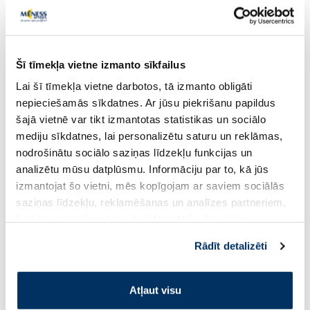
Šī tīmekļa vietne izmanto sīkfailus
Lai šī tīmekļa vietne darbotos, tā izmanto obligāti
1+1
nepieciešamās sīkdatnes. Ar jūsu piekrišanu papildus
Uztura bagātinātājs
Uztura bagātinātājs
šajā vietnē var tikt izmantotas statistikas un sociālo
LYL BIOTIC intim kapsulas, 15 gab.
JONAX Naktssveces 
mediju sīkdatnes, lai personalizētu saturu un reklāmas,
+ E Vitamīns kapsula
nodrošinātu sociālo saziņas līdzekļu funkcijas un
analizētu mūsu datplūsmu. Informāciju par to, kā jūs
izmantojat šo vietni, mēs kopīgojam ar saviem sociālās
15.49 €
18.99 €
saziņas līdzekļu, reklamēšanas un analīzes partneriem,
kuri to var apvienot ar citu informāciju, ko viņiem
Pirkt
Pir
sniedzat vai ko viņi apkopo, kad lietojat viņu
Rādīt detalizēti
pakalpojumus. Ja piekrītat šo papildu sīkdatņu
izmantošanai, lūdzu, atzīmējiet savu izvēli:
Page 1 of 10
Atļaut visu
Saules aizsardzībai vasarā ☀️