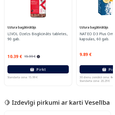
Uztura bagātinātājs
Uztura bagātinātājs
LIVOL Dzelzs Bisglicināts tabletes,
NATEO D3 Plus Ome
90 gab.
kapsulas, 60 gab.
9.89 €
10.39 €
15.99 €
Pirkt
Pir
Standarta cena: 15.99 €
30 dienu zemākā cena:
9.7
Standarta cena: 20.29 €
Page 1 of 15
🍋 Izdevīgi pirkumi ar karti Veselība