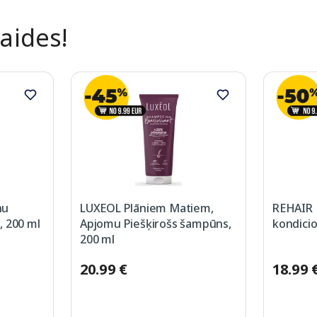
laides!
nu
LUXEOL Plāniem Matiem,
REHAIR 
, 200 ml
Apjomu Piešķirošs šampūns,
kondicio
200 ml
20.99 €
18.99 