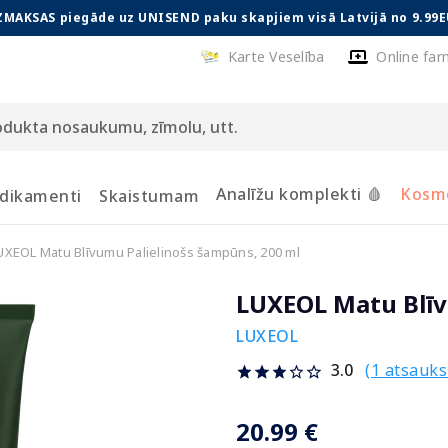
ZMAKSAS piegāde uz UNISEND paku skapjiem visā Latvijā no 9.99E
Karte Veselība
Online far
Analīžu komplekti 🩸
Kosmē
dikamenti
Skaistumam
UXEOL Matu Blīvumu Palielinošs šampūns, 200 ml
LUXEOL Matu Blīv
LUXEOL
(1 atsauk
3.0
20.99 €