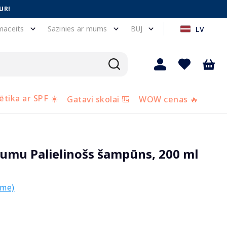
UR!
maceits
Sazinies ar mums
BUJ
LV
tika ar SPF ☀️
Gatavi skolai 🎒
WOW cenas 🔥
umu Palielinošs šampūns, 200 ml
sme)