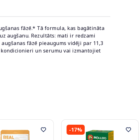
ugšanas fāzē.* Tā formula, kas bagātināta
 uz augšanu. Rezultāts: mati ir redzami
ts augšanas fāzē pieaugums vidēji par 11,3
 kondicionieri un serumu vai izmantojiet
-17%