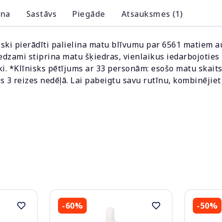
ana
Sastāvs
Piegāde
Atsauksmes (1)
ki pierādīti palielina matu blīvumu par 6561 matiem a
edzami stiprina matu šķiedras, vienlaikus iedarbojoties
gāki. *Klīnisks pētījums ar 33 personām: esošo matu skai
s 3 reizes nedēļā. Lai pabeigtu savu rutīnu, kombinējiet
-60%
-50%