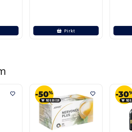
Pirkt
ēm