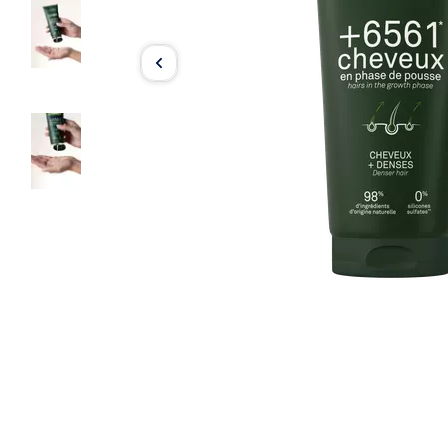
Item
1
of
3
Item
1
of
3