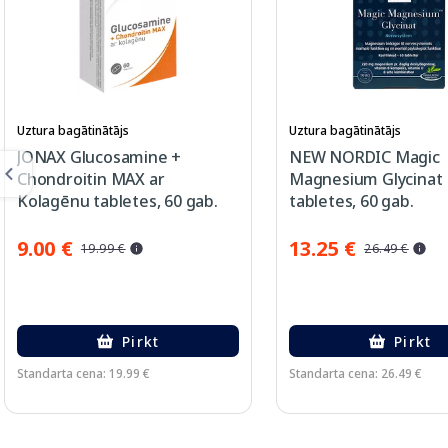
Uztura bagātinātājs
Uztura bagātinātājs
JONAX Glucosamine +
NEW NORDIC Magic
Chondroitin MAX ar
Magnesium Glycinat
Kolagēnu tabletes, 60 gab.
tabletes, 60 gab.
9.00 €
13.25 €
19.99 €
26.49 €
Pirkt
Pirkt
Standarta cena: 19.99 €
Standarta cena: 26.49 €
Page 1 of 3