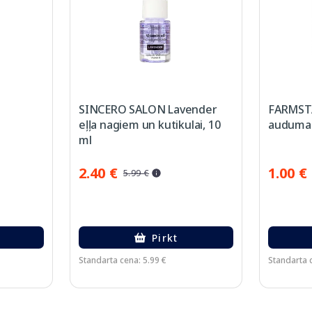
SINCERO SALON Lavender
FARMSTA
eļļa nagiem un kutikulai, 10
auduma 
ml
2.40 €
1.00 €
5.99 €
Pirkt
Standarta cena: 5.99 €
Standarta c