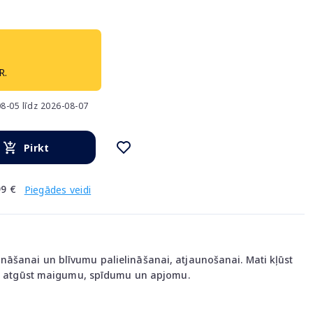
R.
8-05 līdz 2026-08-07
Pirkt
9 €
Piegādes veidi
āšanai un blīvumu palielināšanai, atjaunošanai. Mati kļūst
ami atgūst maigumu, spīdumu un apjomu.