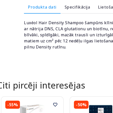
Produkta dati
Specifikācija
Lietoš
Luxéol Hair Density Shampoo šampūns klīnis
ar nātrija DNS, CLA glutationu un biotīnu, r
blīvāki, spīdīgāki, mazāk trausli un izturī
matiem uz cm² pēc 12 nedēļu ilgas lietošana
pilnu Density rutīnu.
Citi pircēji interesējas
-55%
-50%