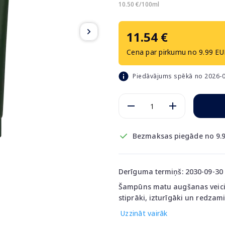
10.50 €/100ml
11.54 €
Cena par pirkumu no 9.99 EU
Piedāvājums spēkā no 2026-0
Bezmaksas piegāde no 9.9
Derīguma termiņš: 2030-09-30
Šampūns matu augšanas veicin
stiprāki, izturīgāki un redz
Uzzināt vairāk