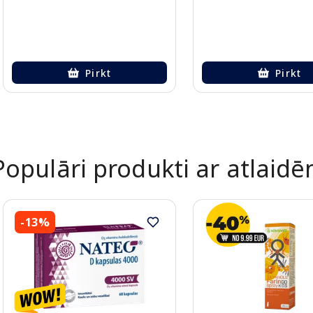
Pirkt
Pirkt
Page 1 of 2
Populāri produkti ar atlaid
-13%