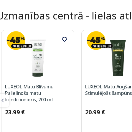
Uzmanības centrā - lielas at
LUXEOL Matu Blīvumu
LUXEOL Matu Augša
Palielinošs matu
Stimulējošs šampūns
kondicionieris, 200 ml
23.99 €
20.99 €