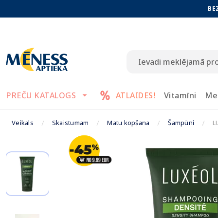
BE
PREČU KATALOGS
ATLAIDES!
Vitamīni
Me
Veikals
Skaistumam
Matu kopšana
Šampūni
L