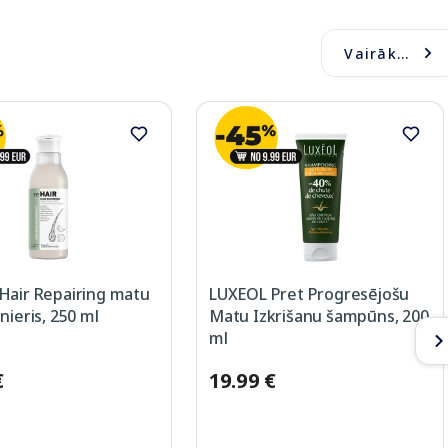
Vairāk...
Hair Repairing matu
LUXEOL Pret Progresējošu
nieris, 250 ml
Matu Izkrišanu šampūns, 200
ml
€
19.99 €