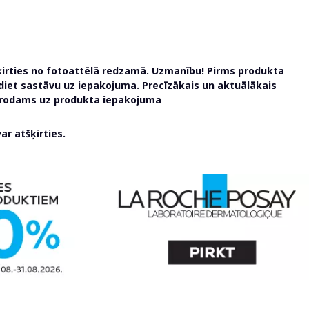
ķirties no fotoattēlā redzamā. Uzmanību! Pirms produkta
udiet sastāvu uz iepakojuma. Precīzākais un aktuālākais
atrodams uz produkta iepakojuma
r atšķirties.