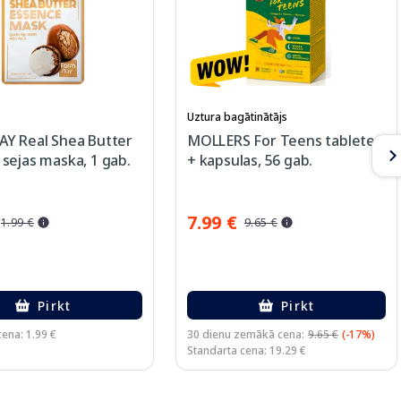
Uztura bagātinātājs
Y Real Shea Butter
MOLLERS For Teens tabletes
sejas maska, 1 gab.
+ kapsulas, 56 gab.
7.99 €
1.99 €
9.65 €
Pirkt
Pirkt
ena: 1.99 €
30 dienu zemākā cena:
9.65 €
(-17%)
Standarta cena: 19.29 €