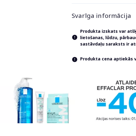
Svarīga informācija
Produkta izskats var atš
lietošanas, lūdzu, pārba
sastāvdaļu saraksts ir 
Produkta cena aptiekās va