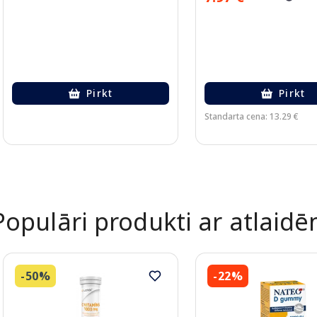
Pirkt
Pirkt
Standarta cena: 13.29 €
Page 1 of 2
Populāri produkti ar atlaid
-50%
-22%