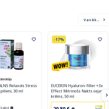
Vairāk...
-17%
ātinātājs
ALNS Relaxols Stress
EUCERIN Hyaluron-Filler +3x
pilieni, 30 ml
Effect Mitrinošs Nakts sejas
krēms, 50 ml
20.80 €
7.49 €