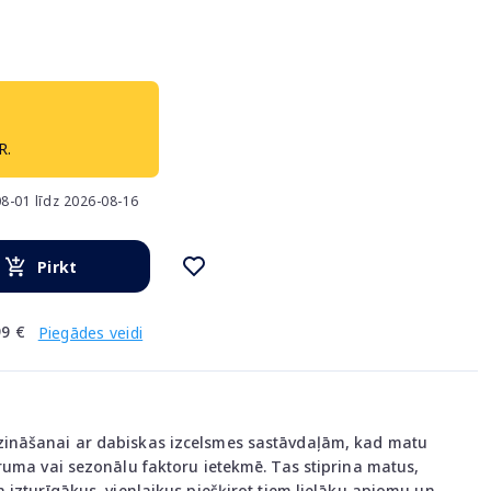
R.
8-01 līdz 2026-08-16
Pirkt
9 €
Piegādes veidi
ināšanai ar dabiskas izcelsmes sastāvdaļām, kad matu
ruma vai sezonālu faktoru ietekmē. Tas stiprina matus,
 izturīgākus, vienlaikus piešķirot tiem lielāku apjomu un