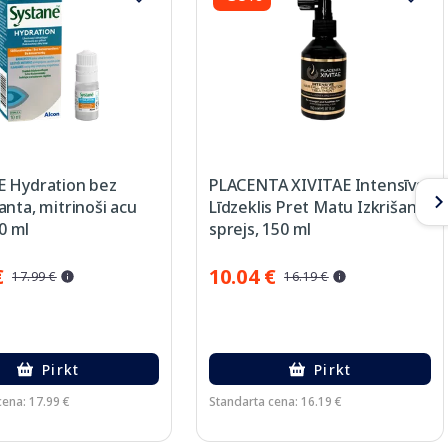
 Hydration bez
PLACENTA XIVITAE Intensīvs
nta, mitrinoši acu
Līdzeklis Pret Matu Izkrišanu
10 ml
sprejs, 150 ml
€
10.04 €
17.99 €
16.19 €
Pirkt
Pirkt
cena: 17.99 €
Standarta cena: 16.19 €