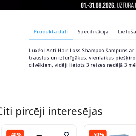
Produkta dati
Specifikācija
Lietoš
Luxéol Anti Hair Loss Shampoo šampūns ar 
trauslus un izturīgākus, vienlaikus piešķir
cilvēkiem, vidēji lietots 3 reizes nedēļā 3 
Citi pircēji interesējas
-40%
-50%