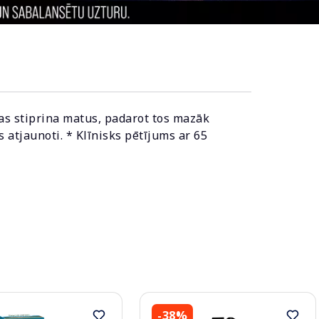
s stiprina matus, padarot tos mazāk
 atjaunoti. * Klīnisks pētījums ar 65
-38%