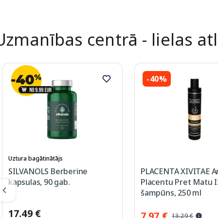
Uzmanības centrā - lielas at
-40%
Uztura bagātinātājs
SILVANOLS Berberine
PLACENTA XIVITAE A
kapsulas, 90 gab.
Placentu Pret Matu I
šampūns, 250 ml
17.49 €
7.97 €
13.29 €