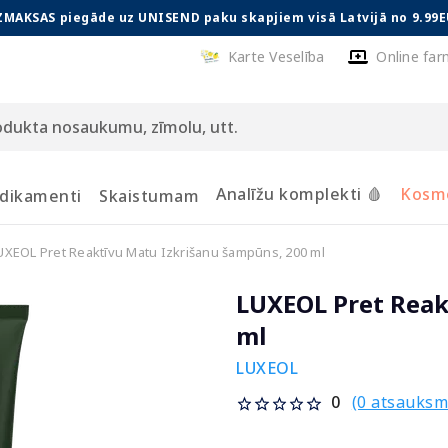
ZMAKSAS piegāde uz UNISEND paku skapjiem visā Latvijā no 9.99E
Karte Veselība
Online far
Analīžu komplekti 🩸
Kosmē
dikamenti
Skaistumam
UXEOL Pret Reaktīvu Matu Izkrišanu šampūns, 200 ml
LUXEOL Pret Reak
ml
LUXEOL
(0 atsauksm
0