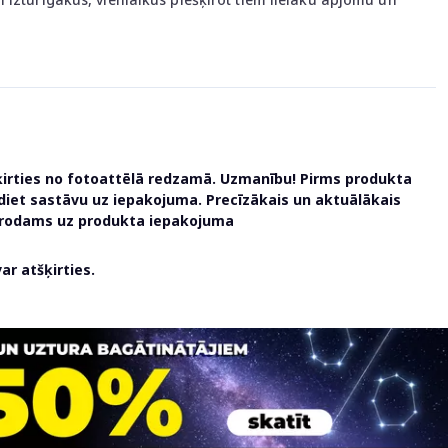
ķirties no fotoattēlā redzamā. Uzmanību! Pirms produkta
udiet sastāvu uz iepakojuma. Precīzākais un aktuālākais
atrodams uz produkta iepakojuma
r atšķirties.