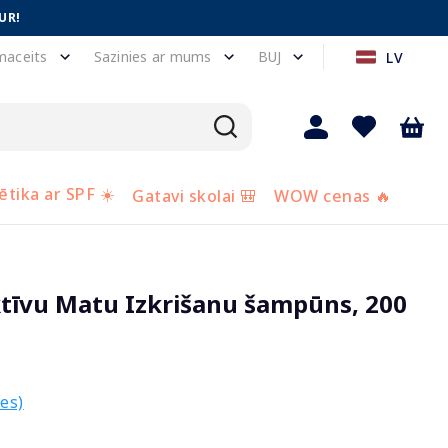
UR!
maceits
Sazinies ar mums
BUJ
LV
tika ar SPF ☀️
Gatavi skolai 🎒
WOW cenas 🔥
tīvu Matu Izkrišanu šampūns, 200
es)