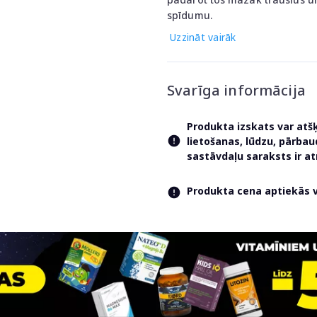
spīdumu.
Uzzināt vairāk
Svarīga informācija
Produkta izskats var atš
lietošanas, lūdzu, pārba
sastāvdaļu saraksts ir 
Produkta cena aptiekās va