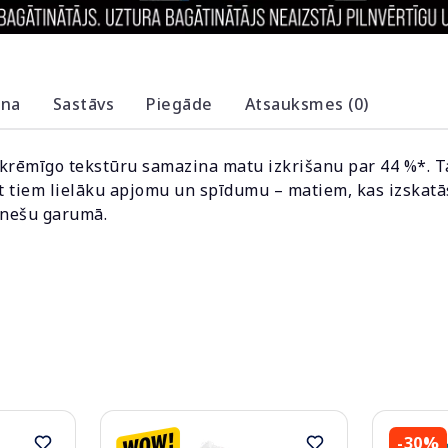
ana
Sastāvs
Piegāde
Atsauksmes (0)
krēmīgo tekstūru samazina matu izkrišanu par 44 %*. Ta
ot tiem lielāku apjomu un spīdumu – matiem, kas izskatās
mēnešu garumā.
-30%