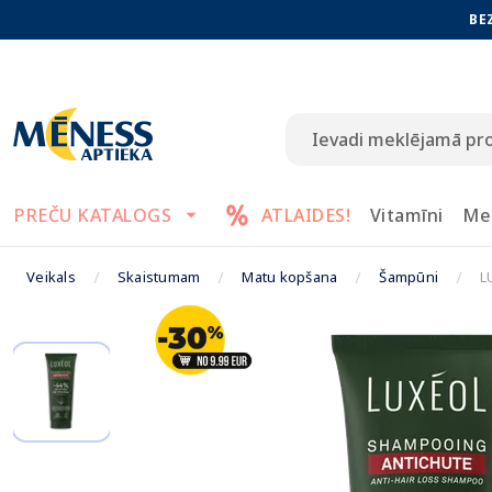
BE
PREČU KATALOGS
ATLAIDES!
Vitamīni
Me
Veikals
Skaistumam
Matu kopšana
Šampūni
L