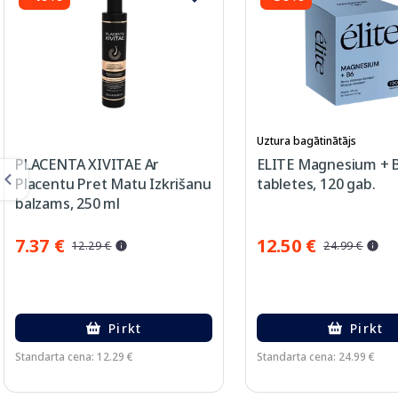
Uztura bagātinātājs
PLACENTA XIVITAE Ar
ELITE Magnesium + 
Placentu Pret Matu Izkrišanu
tabletes, 120 gab.
balzams, 250 ml
7.37 €
12.50 €
12.29 €
24.99 €
Pirkt
Pirkt
Standarta cena: 12.29 €
Standarta cena: 24.99 €