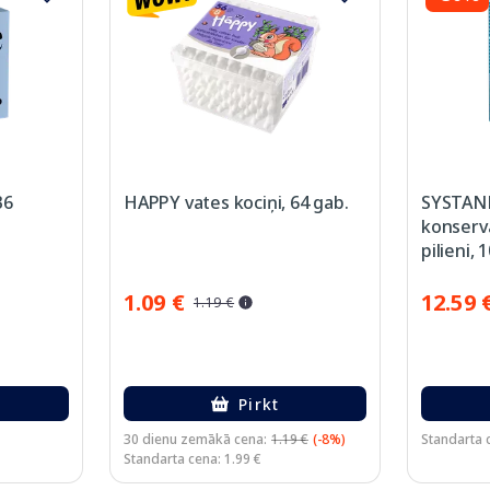
B6
HAPPY vates kociņi, 64 gab.
SYSTANE
konserva
pilieni, 
1.09 €
12.59 
1.19 €
Pirkt
30 dienu zemākā cena:
1.19 €
(-8%)
Standarta 
Standarta cena: 1.99 €