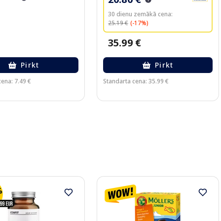
30 dienu zemākā cena:
25.19 €
(-17%)
35.99 €
Pirkt
Pirkt
ena: 7.49 €
Standarta cena: 35.99 €