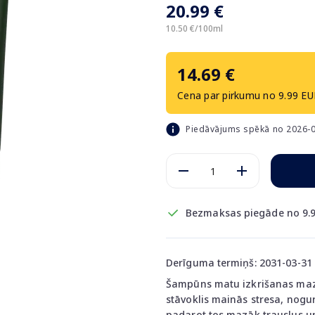
20.99 €
10.50 €/100ml
14.69 €
Cena par pirkumu no 9.99 EU
Piedāvājums spēkā no 2026-0
Bezmaksas piegāde no 9.9
Derīguma termiņš: 2031-03-31
Šampūns matu izkrišanas maz
stāvoklis mainās stresa, nogu
padarot tos mazāk trauslus un