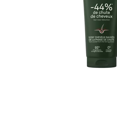
Item
1
of
1
Item
1
of
1