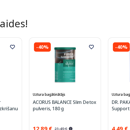
laides!
-40%
-40%
Uztura bagātinātājs
Uztura bag
r
ACORUS BALANCE Slim Detox
DR. PAK
zkrišanu
pulveris, 180 g
Support 
12.89 €
4.49 €
21.49 €