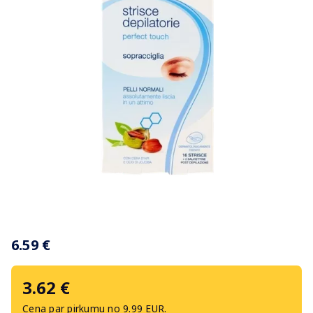
Item
1
6.59 €
of
1
3.62 €
Cena par pirkumu no 9.99 EUR.