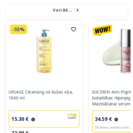
Vairāk...
-55%
URIAGE Cleansing oil dušas eļļa,
EUCERIN Anti-Pigme
1000 ml
Iedarbības Hiperpig
Mazināšanai serums
15.30 €
34.59 €
30 dienu zemākā cena:
3