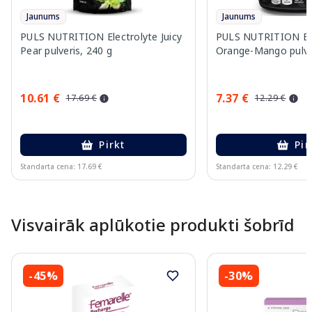
Jaunums
Jaunums
PULS NUTRITION Electrolyte Juicy
PULS NUTRITION Ele
Pear pulveris, 240 g
Orange-Mango pulver
10.61 €
7.37 €
17.69 €
12.29 €
Pirkt
Pir
Standarta cena: 17.69 €
Standarta cena: 12.29 €
Page 1 of 10
Visvairāk aplūkotie produkti šobrīd
-45%
-30%