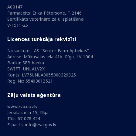
A00147
Farmaceits: Ērika Pētersone, F-2146
Sertifikāts veterināro zāļu izplatīšanai
V-1511-25
Licences turētāja rekvizīti
Nosaukums: AS "Sentor Farm Aptiekas"
Adrese: Mūkusalas iela 41b, Rīga, LV-1004
Banka: SEB banka
SWIFT: UNLALV2X
Konts: LV75UNLA0055000329325
Reģ. Nr.: 55403012521
Zāļu valsts aģentūra
www.zva.gov.lv
Jersikas iela 15, Rīga
Tālr.: 67 078 424
E-pasts: info@zva.gov.lv