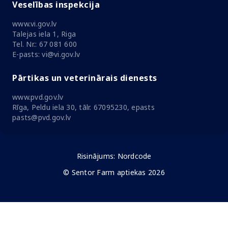
Veselības inspekcija
www.vi.gov.lv
Talejas iela 1, Riga
Tel. Nr.: 67 081 600
E-pasts: vi@vi.gov.lv
Pārtikas un veterinārais dienests
www.pvd.gov.lv
Rīga, Peldu iela 30, tālr. 67095230, epasts
pasts@pvd.gov.lv
Risinājums:
Nordcode
© Sentor Farm aptiekas 2026