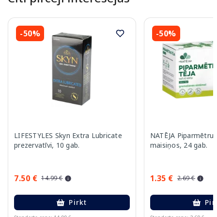
-50%
-50%
LIFESTYLES Skyn Extra Lubricate
NATĒJA Piparmētru 
prezervatīvi, 10 gab.
maisiņos, 24 gab.
7.50 €
1.35 €
14.99 €
2.69 €
Pirkt
Pir