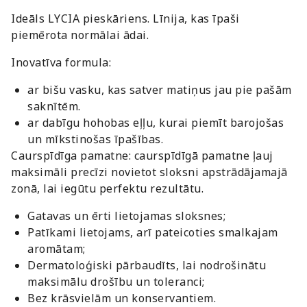
Ideāls LYCIA pieskāriens. Līnija, kas īpaši
piemērota normālai ādai.
Inovatīva formula:
ar bišu vasku, kas satver matiņus jau pie pašām
saknītēm.
ar dabīgu hohobas eļļu, kurai piemīt barojošas
un mīkstinošas īpašības.
Caurspīdīga pamatne: caurspīdīgā pamatne ļauj
maksimāli precīzi novietot sloksni apstrādājamajā
zonā, lai iegūtu perfektu rezultātu.
Gatavas un ērti lietojamas sloksnes;
Patīkami lietojams, arī pateicoties smalkajam
aromātam;
Dermatoloģiski pārbaudīts, lai nodrošinātu
maksimālu drošību un toleranci;
Bez krāsvielām un konservantiem.