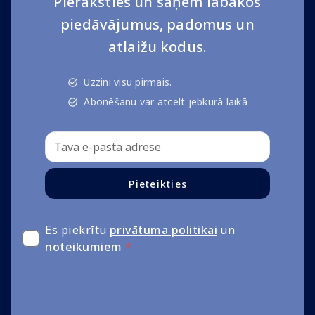
Pieraksties un saņem labākos
piedāvājumus, padomus un
atlaižu kodus.
Uzzini visu pirmais.
Abonēšanu var atcelt jebkurā laikā
Pieteikties
Es piekrītu
privātuma politikai
un
noteikumiem
*