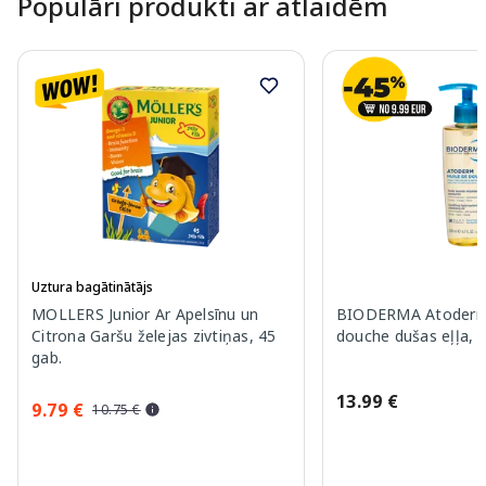
Populāri produkti ar atlaidēm
Uztura bagātinātājs
MOLLERS Junior Ar Apelsīnu un
BIODERMA Atoderm 
Citrona Garšu želejas zivtiņas, 45
douche dušas eļļa, 
gab.
13.99 €
9.79 €
10.75 €