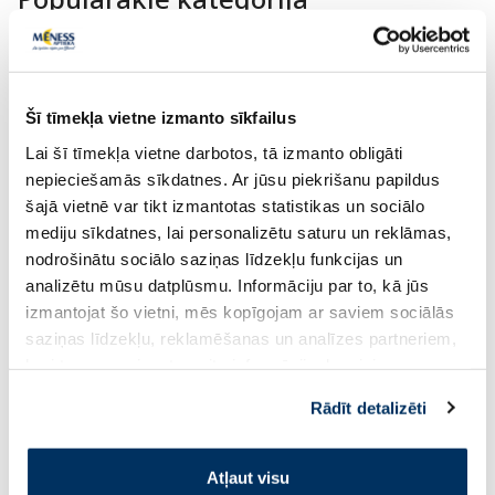
Šī tīmekļa vietne izmanto sīkfailus
Lai šī tīmekļa vietne darbotos, tā izmanto obligāti
nepieciešamās sīkdatnes. Ar jūsu piekrišanu papildus
šajā vietnē var tikt izmantotas statistikas un sociālo
mediju sīkdatnes, lai personalizētu saturu un reklāmas,
nodrošinātu sociālo saziņas līdzekļu funkcijas un
GILLETTE Venus Comfortglide
GILLETTE Venus Sm
analizētu mūsu datplūsmu. Informāciju par to, kā jūs
Breeze skuvekļu maināmās
maināmās kasetnes,
izmantojat šo vietni, mēs kopīgojam ar saviem sociālās
kasetnes, 4 gab.
saziņas līdzekļu, reklamēšanas un analīzes partneriem,
kuri to var apvienot ar citu informāciju, ko viņiem
12.67 €
10.13 €
sniedzat vai ko viņi apkopo, kad lietojat viņu
Rādīt detalizēti
pakalpojumus. Ja piekrītat šo papildu sīkdatņu
Pirkt
Pir
izmantošanai, lūdzu, atzīmējiet savu izvēli:
30 dienu zemākā cena:
11.69 €
30 dienu zemākā cena:
8.9
Atļaut visu
Standarta cena: 19.49 €
Standarta cena: 16.89 €