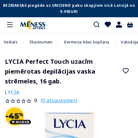
BEZMAKSAS piegāde uz UNISEND paku skapjiem visā Latvijā no
9.99EUR!
Veikals
Skaistumam
Ķermeņa ādas kopšana
Vaksācija
LYCIA Perfect Touch uzacīm
piemērotas depilācijas vaska
strēmeles, 16 gab.
LYCIA
(0 atsauksmes)
0