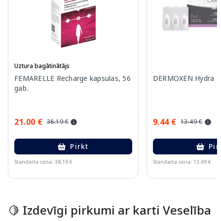
Uztura bagātinātājs
FEMARELLE Recharge kapsulas, 56
DERMOXEN Hydra sve
gab.
21.00 €
9.44 €
38.19 €
13.49 €
Pirkt
Pir
Standarta cena: 38.19 €
Standarta cena: 13.49 €
Page 1 of 15
🍋 Izdevīgi pirkumi ar karti Veselība