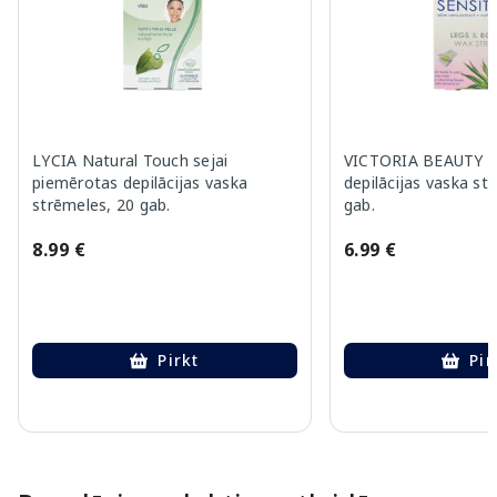
LYCIA Natural Touch sejai
VICTORIA BEAUTY L
piemērotas depilācijas vaska
depilācijas vaska st
strēmeles, 20 gab.
gab.
8.99 €
6.99 €
Pirkt
Pir
Page 1 of 10