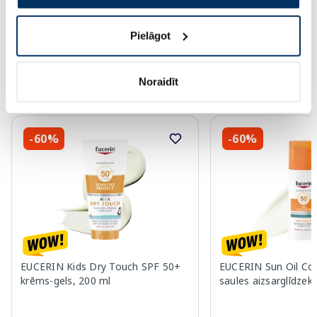
Page 1 of 10
Pielāgot
Saules aizsardzībai vasarā ☀️
Noraidīt
Vairāk...
-60%
-60%
EUCERIN Kids Dry Touch SPF 50+
EUCERIN Sun Oil Co
krēms-gels, 200 ml
saules aizsarglīdzekl