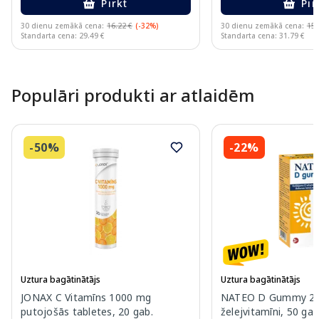
Pirkt
Pir
30 dienu zemākā cena:
16.22 €
(-32%)
30 dienu zemākā cena:
15.
Standarta cena: 29.49 €
Standarta cena: 31.79 €
Page 1 of 10
Populāri produkti ar atlaidēm
-50%
-22%
Uztura bagātinātājs
Uztura bagātinātājs
JONAX C Vitamīns 1000 mg
NATEO D Gummy 20
putojošās tabletes, 20 gab.
želejvitamīni, 50 gab