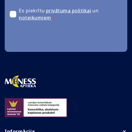
Es piekrītu
privātuma politikai
un
noteikumiem
*
Informācija