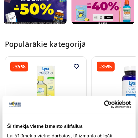
Populārākie kategorijā
-35%
-35%
Uztura bagātinātājs
Uztura bagātinātājs
Šī tīmekļa vietne izmanto sīkfailus
LYSI Fish Oil Omega - 3 Lemon
LYSI Haizivs aknu ka
Lai šī tīmekļa vietne darbotos, tā izmanto obligāti
eļļa, 240 ml