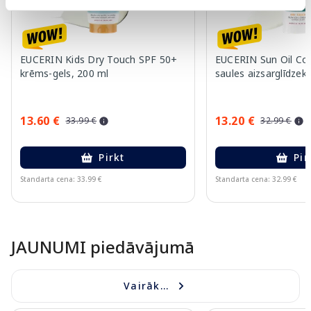
EUCERIN Kids Dry Touch SPF 50+
EUCERIN Sun Oil Co
krēms-gels, 200 ml
saules aizsarglīdzekl
13.60 €
13.20 €
33.99 €
32.99 €
Pirkt
Pir
Standarta cena: 33.99 €
Standarta cena: 32.99 €
Page 1 of 10
JAUNUMI piedāvājumā
Vairāk...