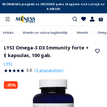
BEZMAKSAS piegāde uz UNISEND paku skapjiem visā Latvijā no
9.99EUR!
Veikals
Vitamīni un uztura bagātinātāji
Vitamīni
Omega-
LYSI Omega-3 D3 Immunity forte +
E kapsulas, 100 gab.
LYSI
(3 atsauksmes)
5.0
-35%