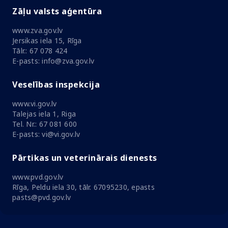
Zāļu valsts aģentūra
www.zva.gov.lv
Jersikas iela 15, Rīga
Tālr.: 67 078 424
E-pasts: info@zva.gov.lv
Veselības inspekcija
www.vi.gov.lv
Talejas iela 1, Riga
Tel. Nr.: 67 081 600
E-pasts: vi@vi.gov.lv
Pārtikas un veterinārais dienests
www.pvd.gov.lv
Rīga, Peldu iela 30, tālr. 67095230, epasts
pasts@pvd.gov.lv