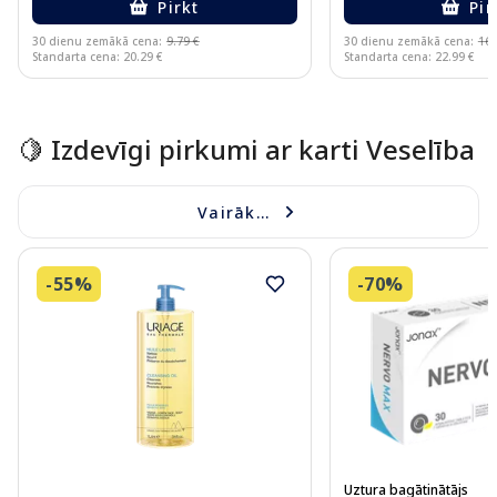
Pirkt
Pir
30 dienu zemākā cena:
9.79 €
30 dienu zemākā cena:
16.
Standarta cena: 20.29 €
Standarta cena: 22.99 €
Page 1 of 15
🍋 Izdevīgi pirkumi ar karti Veselība
Vairāk...
-55%
-70%
Uztura bagātinātājs