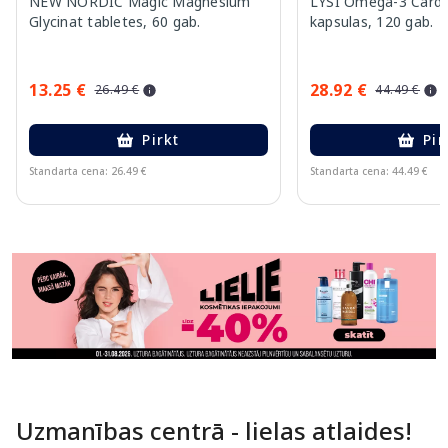
NEW NORDIC Magic Magnesium
LYSI Omega-3 Cardi
Glycinat tabletes, 60 gab.
kapsulas, 120 gab.
13.25 €
28.92 €
26.49 €
44.49 €
Pirkt
Pir
Standarta cena: 26.49 €
Standarta cena: 44.49 €
Page 1 of 11
Uzmanības centrā - lielas atlaides!