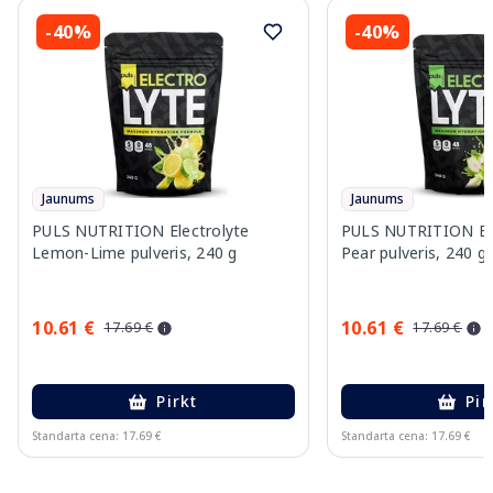
-40%
-40%
Jaunums
Jaunums
PULS NUTRITION Electrolyte
PULS NUTRITION Elec
Lemon-Lime pulveris, 240 g
Pear pulveris, 240 g
10.61 €
10.61 €
17.69 €
17.69 €
Pirkt
Pir
Standarta cena: 17.69 €
Standarta cena: 17.69 €
Page 1 of 10