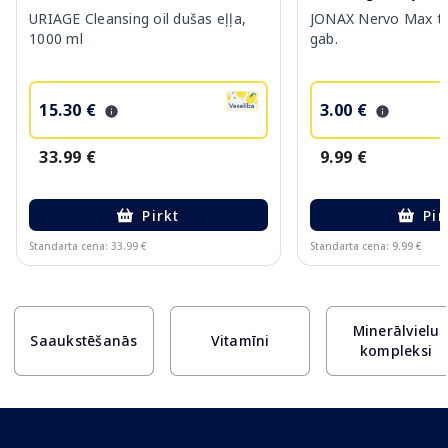
URIAGE Cleansing oil dušas eļļa,
JONAX Nervo Max ta
1000 ml
gab.
15.30 €
3.00 €
33.99 €
9.99 €
Pirkt
Pir
Standarta cena: 33.99 €
Standarta cena: 9.99 €
Page 1 of 10
Minerālvielu
Saaukstēšanās
Vitamīni
kompleksi