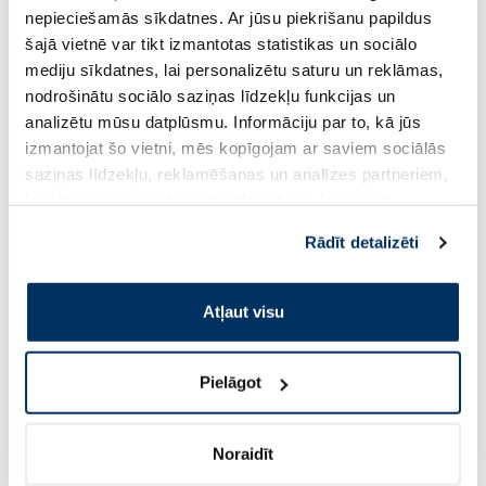
nepieciešamās sīkdatnes. Ar jūsu piekrišanu papildus
šajā vietnē var tikt izmantotas statistikas un sociālo
mediju sīkdatnes, lai personalizētu saturu un reklāmas,
17.22 €
10.39 €
26.49 €
15.99 €
nodrošinātu sociālo saziņas līdzekļu funkcijas un
analizētu mūsu datplūsmu. Informāciju par to, kā jūs
Pirkt
Pir
izmantojat šo vietni, mēs kopīgojam ar saviem sociālās
Standarta cena: 26.49 €
Standarta cena: 15.99 €
saziņas līdzekļu, reklamēšanas un analīzes partneriem,
Page 1 of 10
kuri to var apvienot ar citu informāciju, ko viņiem
sniedzat vai ko viņi apkopo, kad lietojat viņu
Rādīt detalizēti
Saules aizsardzībai vasarā ☀️
pakalpojumus. Ja piekrītat šo papildu sīkdatņu
izmantošanai, lūdzu, atzīmējiet savu izvēli:
Atļaut visu
Vairāk...
-60%
-60%
Pielāgot
Noraidīt