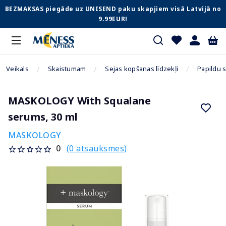
BEZMAKSAS piegāde uz UNISEND paku skapjiem visā Latvijā no
9.99EUR!
Veikals
Skaistumam
Sejas kopšanas līdzekļi
Papildu 
MASKOLOGY With Squalane
serums, 30 ml
MASKOLOGY
(0 atsauksmes)
0