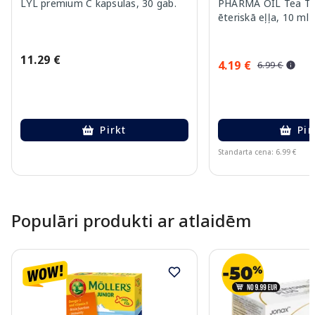
LYL premium C kapsulas, 30 gab.
PHARMA OIL Tea Tr
ēteriskā eļļa, 10 ml
11.29 €
4.19 €
6.99 €
Pirkt
Pir
Standarta cena: 6.99 €
Page 1 of 10
Populāri produkti ar atlaidēm