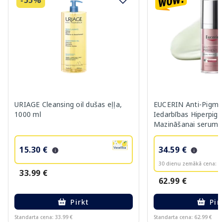
URIAGE Cleansing oil dušas eļļa,
EUCERIN Anti-Pigme
1000 ml
Iedarbības Hiperpig
Mazināšanai serums
15.30 €
34.59 €
30 dienu zemākā cena:
3
33.99 €
62.99 €
Pirkt
Pir
Standarta cena: 33.99 €
Standarta cena: 62.99 €