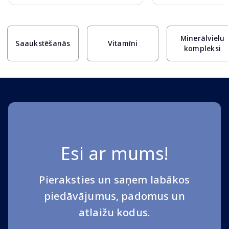
Page 1 of 10
Minerālvielu
Saaukstēšanās
Vitamīni
kompleksi
Esi ar mums!
Pieraksties un saņem labākos
piedāvājumus, padomus un
atlaižu kodus.