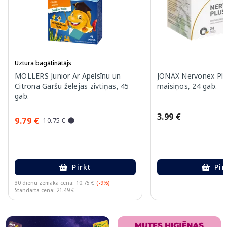
Uztura bagātinātājs
MOLLERS Junior Ar Apelsīnu un
JONAX Nervonex Plu
Citrona Garšu želejas zivtiņas, 45
maisiņos, 24 gab.
gab.
3.99 €
9.79 €
10.75 €
Pirkt
Pir
30 dienu zemākā cena:
10.75 €
(-9%)
Standarta cena: 21.49 €
Page 1 of 10