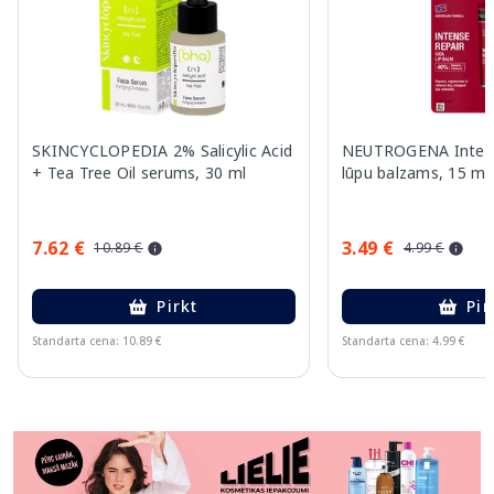
SKINCYCLOPEDIA 2% Salicylic Acid
NEUTROGENA Intens
+ Tea Tree Oil serums, 30 ml
lūpu balzams, 15 ml
7.62 €
3.49 €
10.89 €
4.99 €
Pirkt
Pir
Standarta cena: 10.89 €
Standarta cena: 4.99 €
Page 1 of 11