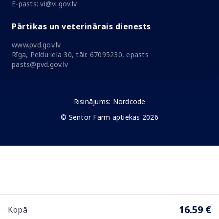
E-pasts: vi@vi.gov.lv
Pārtikas un veterinārais dienests
www.pvd.gov.lv
Rīga, Peldu iela 30, tālr. 67095230, epasts
pasts@pvd.gov.lv
Risinājums:
Nordcode
© Sentor Farm aptiekas 2026
16.59 €
Kopā