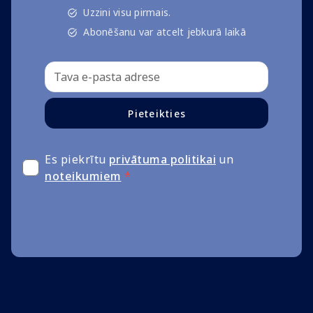
Uzzini visu pirmais.
Abonēšanu var atcelt jebkurā laikā
Pieteikties
Es piekrītu
privātuma politikai
un
noteikumiem
*