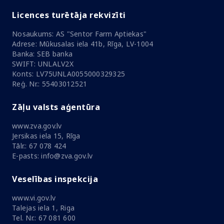
Licences turētāja rekvizīti
Nosaukums: AS "Sentor Farm Aptiekas"
Adrese: Mūkusalas iela 41b, Rīga, LV-1004
Banka: SEB banka
SWIFT: UNLALV2X
Konts: LV75UNLA0055000329325
Reģ. Nr.: 55403012521
Zāļu valsts aģentūra
www.zva.gov.lv
Jersikas iela 15, Rīga
Tālr.: 67 078 424
E-pasts: info@zva.gov.lv
Veselības inspekcija
www.vi.gov.lv
Talejas iela 1, Riga
Tel. Nr.: 67 081 600