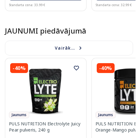
Standarta cena: 33.99 €
Standarta cena: 32.99 €
Page 1 of 10
JAUNUMI piedāvājumā
Vairāk...
-40%
-40%
Jaunums
Jaunums
PULS NUTRITION Electrolyte Juicy
PULS NUTRITION Ele
Pear pulveris, 240 g
Orange-Mango pulver