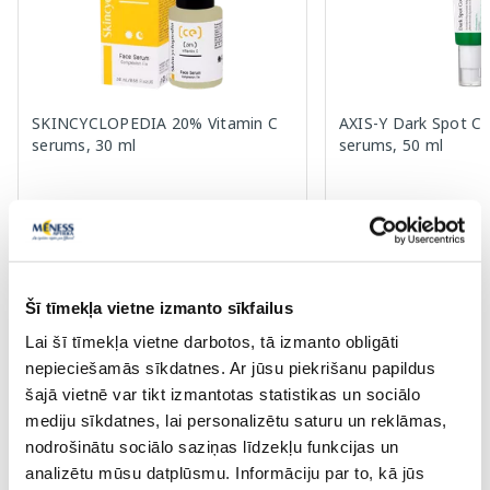
SKINCYCLOPEDIA 20% Vitamin C
AXIS-Y Dark Spot Co
serums, 30 ml
serums, 50 ml
10.70 €
20.97 €
15.29 €
29.95 €
Pirkt
Pir
Šī tīmekļa vietne izmanto sīkfailus
Standarta cena: 15.29 €
Standarta cena: 29.95 €
Lai šī tīmekļa vietne darbotos, tā izmanto obligāti
Page 1 of 10
nepieciešamās sīkdatnes. Ar jūsu piekrišanu papildus
šajā vietnē var tikt izmantotas statistikas un sociālo
Saules aizsardzībai vasarā ☀️
mediju sīkdatnes, lai personalizētu saturu un reklāmas,
nodrošinātu sociālo saziņas līdzekļu funkcijas un
analizētu mūsu datplūsmu. Informāciju par to, kā jūs
Vairāk...