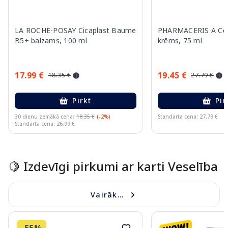
LA ROCHE-POSAY Cicaplast Baume
PHARMACERIS A Cor
B5+ balzams, 100 ml
krēms, 75 ml
17.99 €
19.45 €
18.35 €
27.79 €
Pirkt
Pir
30 dienu zemākā cena:
18.35 €
(-2%)
Standarta cena: 27.79 €
Standarta cena: 26.99 €
Page 1 of 15
🍋 Izdevīgi pirkumi ar karti Veselība
Vairāk...
-55%